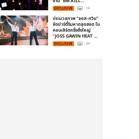
งาน “MR.KILL...
EXCLUSIVE
: 14
ประมวลภาพ “จอส-กวิน”
จัดปาร์ตี้ริมหาดสุดฮอต ใน
คอนเสิร์ตครั้งยิ่งใหญ่
“JOSS GAWIN HEAT ...
EXCLUSIVE
: 34