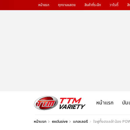
หน้าแรก
ทุกงานแสดง
สินค้าที่ระลึก
วาไรตี้
สิ
หน้าแรก
บัน
หน้าแรก
exclusive
แกลเลอรี
ใจฟูท้้งฮอลล์! น้อง P