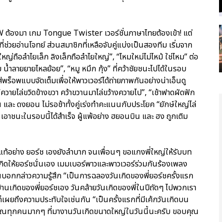
้องมา เกม Tongue Twister เวอร์ชั่นภาษาไทยต้องเข้า! แต่
่ช่วยอ่านโจทย์ ส่วนสมาชิกที่เหลือจับคู่แบ่งเป็นสองทีม เริ่มจาก
ญ่ถือลำไยเล็ก ลิงเล็กถือลำไยใหญ่”, “ไหมใหม่ไม่ไหม้ ใช่ไหม” ต่อ
้ำลายยายไหลย้อย”, “หมู หมึก กุ้ง” ที่คว้าชัยชนะไปได้ในรอบ
็อพแบบจัดเต็มเพื่อให้พาวเวอร์ได้ถ่ายภาพกันอย่างน่าเอ็นดู
ควายไล่ขวิดข้างขวา คว้าขวานมาไล่ขว้างควายไป”, “เช้าฟาดผัดฟัก
ละ ดงยอน ไม่รอช้าทั้งคู่เร่งทำคะแนนกับประโยค “ยักษ์ใหญ่ไล่
” เอาชนะในรอบนี้ได้สำเร็จ ผู้แพ้อย่าง ฮยอนบิน และ ฮง ถูกเติม
ยแท้อย่าง ยอร์ช เองยังลำบาก จนเพื่อนๆ ขอแกงพี่ใหญ่ให้รับบท
นเกิดให้ยอร์ชนั่นเอง เมมเบอร์พาวและพาวเวอร์ร่วมกันร้องเพลง
วแทนบอกกล่าวความรู้สึก “เป็นการฉลองวันเกิดของพี่ยอร์ชครั้งแรก
ี่บ้านเกิดของพี่ยอร์ชเอง วันคล้ายวันเกิดของพี่ในปีถัดๆ ไปพวกเรา
ิดก็เผยถึงความประทับใจเช่นกัน “เป็นครั้งแรกที่มีเค้กวันเกิดบน
ุณทุกคนมากๆ ที่มางานวันเกิดขนาดใหญ่ในวันนี้นะครับ ขอบคุณ