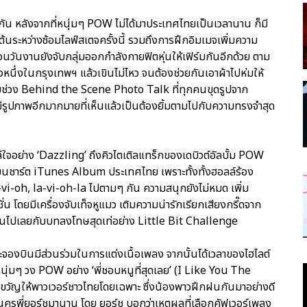
น หลังจากที่หนุ่มๆ POW ไม่ได้มาประเทศไทยเป็นเวลานาน ก็มี
นเต้นระหว่างซ้อมไลฟ์สเตจครั้งนี้ รวมถึงการฝึกอิมเมจเพิ่มความ
นวันงานยังจับกลุ่มออกกำลังกายฟิตหุ่นให้เฟิร์มกันอีกด้วย ตาม
งหนึ่งในกรุงเทพฯ แล้วเขินไม่ไหว จนต้องช่วยกันเอาผ้าไปห่มให้
กับช่วง Behind the Scene Photo Talk ที่ทุกคนขุดรูปจาก
มีรูปภาพอีกมากมายที่เห็นแล้วเป็นต้องยิ้มตามไปกับความทรงจำสุด
จอย่าง ‘Dazzling’ ถึงคิวไตเติลแทร็กของเดบิวต์อัลบั้ม POW
 บนชาร์ต iTunes Album ประเทศไทย เพราะทั้งทั้งฮอลล์ร้อง
i-oh, la-vi-oh-la ไปตามๆ กัน ความสนุกยังไม่หมด เพิ่ม
โดยมีเครื่องจับเท็จหูแมว เติมความน่ารักเรียกเสียงกรี๊ดจาก
้อกันไปเลยกับบทลงโทษสุดเท่อย่าง Little Bit Challenge
จองบินมีส่วนร่วมในการแต่งเนื้อเพลง จากนั้นได้เวลาของไฮไลต์
หนุ่มๆ วง POW อย่าง ‘พี่ชอบหนูที่สุดเลย’ (I Like You The
องขวัญให้พาวเวอร์ชาวไทยโดยเฉพาะ ซึ่งน้องพาวฝึกฝนกันมาอย่างดี
คุณครูพี่ยอร์ชมานาน โดย ยอร์ช บอกว่าเหตุผลที่เลือกคัฟเวอร์เพลง