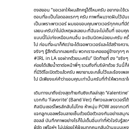
ดงฮยอน “ขอเวลาให้ผมสักครู่ได้ไหมครับ อยากจะใช้เว
ตอนที่จะเป็นไอดอลแรกๆ ครับ ภาพที่ผมวาดฝันไว้มันเ
เป็นเพราะพาวเวอร์ ผมขอขอบคุณพาวเวอร์ทุกคนที่มีตัวตนอ
เลยนะครับว่าไม่มีเหตุผลเลยนะที่ฉันจะไม่เต็มที่ ข
แบบนี้ไม่เก่งเหมือนคนอื่น จะเขินนิดหน่อยนะครับ คร
ไป ก่อนที่จะมาก็คิดว่าจะได้เจอพาวเวอร์และได้สร้างค
จริงๆ รู้สึกดีมากเลยครับ พวกเราจะคอยอยู่ข้างท
#IRL in LA ขอฝากด้วยนะครับ” ปิดท้ายที่ ฮง “จริงๆ 
ค่อยได้เสียน้ำตาต่อหน้าพี่ๆ รวมถึงที่บริษัทด้วย วันนี้
ที่มีวิดีโอเปิดตัวแล้วครับ พยายามจะกลั้นไว้และร้อ
ไป มีเพียงแค่คำว่าขอบคุณเท่านั้นครับที่ทำให้พวกเรา
เดินทางมาถึงช่วงสุดท้ายกับซิงเกิลล่าสุด ‘Valentin
บวกกับ ‘Favorite’ (Band Ver.) ที่พาวและพาวเวอร์ได้
ศิลปินเซอร์ไพรส์กลับไม่โกง ห้าหนุ่ม POW ลงจากเวท
แจกลูกบอลพร้อมลายเซ็นด้วยมือตัวเองกันอย่างสนุกสน
ฮอลล์ บันทึกภาพอย่างไรก็ไม่เต็มอิ่มเท่าที่หัวใจรับรู้ส
ผู้จัด เฟโอห์ฯ ไม่ปล่อยให้ผู้ชมทุกคนกลับบ้านแบบ