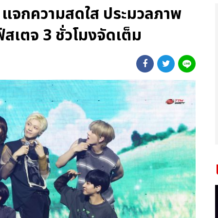
OW แจกความสดใส ประมวลภาพ
์สเตจ 3 ชั่วโมงจัดเต็ม