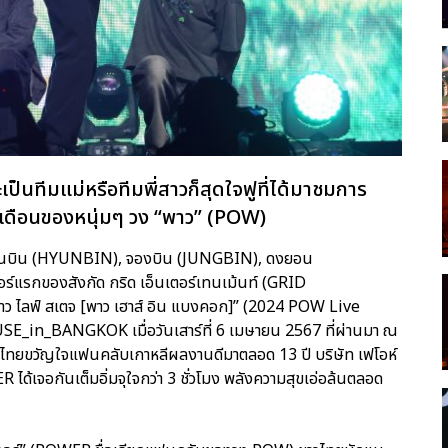
ป็นทีมแม่หรือทีมพี่สาวก็สุดใจฟูที่ได้มาชมการ
6 เดือนของหนุ่มๆ วง “พาว” (POW)
ฮยอนบิน (HYUNBIN), จองบิน (JUNGBIN), ดงยอน
แรกของสังกัด กริด เอ็นเตอร์เทนเม้นท์ (GRID
ว ไลฟ์ สเตจ [พาว เฮาส์ อิน แบงคอก]” (2024 POW Live
_BANGKOK เมื่อวันเสาร์ที่ 6 เมษายน 2567 ที่ผ่านมา ณ
้ผู้จัดไทยขวัญใจแฟนคลับเกาหลีผลงานดีมาตลอด 13 ปี บริษัท เฟโอห์
ได้เจอกันเต็มอิ่มจุใจกว่า 3 ชั่วโมง พลังความสุขเอ่อล้นตลอด