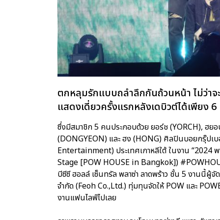
ตกหลุมรักแบบถลำลึกกันถ้วนหน้า ไม่ว่าจะเ
แสดงเดี่ยวครั้งแรกหลังเดบิวต์ได้เพียง 
ซึ่งมีสมาชิก 5 คนประกอบด้วย ยอร์ช (YORCH), 
(DONGYEON) และ ฮง (HONG) ศิลปินบอยกรุ๊ปเบอร์
Entertainment) ประเทศเกาหลีใต้ ในงาน “2024 พา
Stage [POW HOUSE in Bangkok]) #POWHOUSE_in
บีซีซี ฮอลล์ เซ็นทรัล พลาซ่า ลาดพร้าว ชั้น 5 งานนี
จำกัด (Feoh Co.,Ltd.) ทุ่มทุนจัดให้ POW และ POWER 
งานแฟนไลฟ์ไปเลย