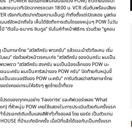
วอร์” (POWER ชื่อเรียกแฟนคลับของวง POW) ชาวไทยนัดแนะ
การแสดงบนเวทีเปิดฉากตรงเวลา 18:00 น. VCR เริ่มต้นพร้อมเสียง
WER เรียกกันติดปากด้วยความเอ็นดู) ทำถึงตั้งแต่เปิดสเตจ บูสต์เอ
์แมนซ์จัดหนักถึงใจ เห็นได้ชัดถึงการเติบโตของหนุ่มๆ POW ในวัน
ี้มี “ดีเจโบ-ธนากร ชินกูล” รับไมค์ทำหน้าพิธีกร ร่วมด้วย “ยูคอน
นภาษาไทย “สวัสดีครับ พาวครับ” แล้วแนะนำตัวทีละคน เริ่ม
บผม” ต่อด้วยหัวหน้าวงคนเก่ง “สวัสดีครับ จองบินครับ ผมเป็น
สุดแพรวพราว “สวัสดีครับ ฮงครับ ผมเป็นน้องเล็กของ POW นะ
ดงยอนนะครับ ผมเป็นคาริสม่าของ POW ครับ” ปิดท้ายกับหนุ่มขี้
บ ผมเป็นเอเนอร์จีของ POW นะครับ” การันตีเลยว่าสกิลภาษาไทย
่ยอร์ชคอยเทรนให้จริงๆ พูดไทยฉ่ำทั้งวง
ิลสุดโปรดของทุกคนอย่าง ‘Favorite’ และคัฟเวอร์เพลง ‘What
) ที่ห้าหนุ่ม POW เคยใช้แสดงในการประเมินด้วยกันครั้งแรก
โปรเจกต์เติมเต็มแสงสีฟ้าทั่วทั้งฮอลล์ โดย ยอร์ช เป็นตัวแทน
USE ที่บ้านเกิดอีกครั้ง เมื่อปีที่แล้วได้เจอกันเป็นครั้งแรก