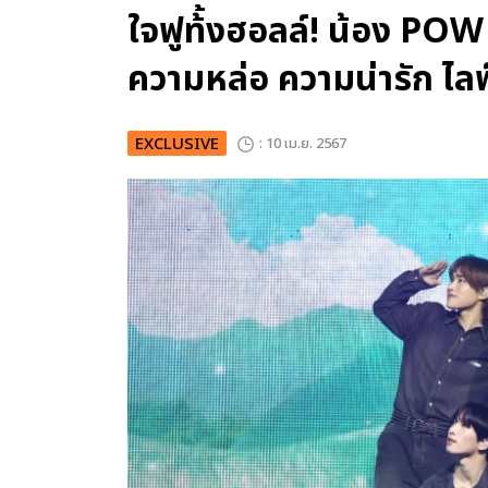
ใจฟูท้้งฮอลล์! น้อง P
ความหล่อ ความน่ารัก ไลฟ
EXCLUSIVE
: 10 เม.ย. 2567