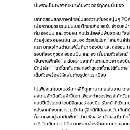
นี้เพราะเป็นเพลงที่เหมาะกับพาวเวอร์ทุกคนนั่นเอง
บททดสอบสกิลภาษาไทยขั้นแอดวานซ์ของหนุ่มๆ POW ต
เพื่อความยุติธรรมเมมเบอร์ไทยอย่าง ยอร์ช จึงรับหน้าที
ทีม จองบิน และ ดงยอน กับประโยคลิ้นพันสุดหิน “ลิงให
ด้วยคู่ของ ฮยอนบิน และ ฮง ด้วยประโยค “ยายกินลำไย น
แรก บทลงโทษด้านแฟชั่นก็มา จองบิน และ ดงยอน ใส่พร
รอบที่สองคู่ของ ฮยอนบิน และ ฮง เริ่มเกมด้วยโจทย์ “
เย็นฟาดฟักผัด” ระดับความยากทำเอาหมดเวลา จองบิน แ
ยักษ์เล็ก”, “ตาตี๋ตกต้นตาล ตอตำตูดตาตี๋ตายใต้ต้นตาล
เต็มด้วยพร็อพให้แฟนถ่ายรูปตามระเบียบ
ไม่เพียงแค่เมมเบอร์เกาหลีที่ถูกภาษาไทยเล่นงาน ไท
ลงโทษสักนิดด้วยผ้าปิดตา เพื่อจะทำเซอร์ไพรส์เค้กวั
แฮปปี้เบิร์ธเดย์ โดยมีลีดเดอร์ จองบิน รับหน้าที่ตั
หลังจากที่พวกเรารวมตัวกัน รู้สึกดีที่ได้ฉลองวันเกิดท
ก็อยากจะอยู่ร่วมกับพี่นะ” ด้าน พี่ยอร์ช เจ้าของวันเก
เวที วันเกิดทุกๆ ปีมีความหมายสำหรับผมมากๆ ขอบค