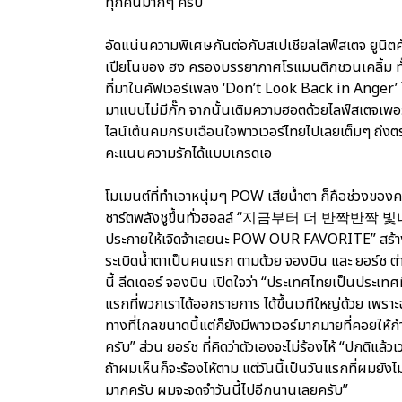
ทุกคนมากๆ ครับ”
อัดแน่นความพิเศษกันต่อกับสเปเชียลไลฟ์สเตจ ยูนิตคั
เปียโนของ ฮง ครองบรรยากาศโรแมนติกชวนเคลิ้ม ทั้งคู่
ที่มาในคัฟเวอร์เพลง ‘Don’t Look Back in Anger
มาแบบไม่มีกั๊ก จากนั้นเติมความฮอตด้วยไลฟ์สเตจเพ
ไลน์เต้นคมกริบเฉือนใจพาวเวอร์ไทยไปเลยเต็มๆ ถึงตร
คะแนนความรักได้แบบเกรดเอ
โมเมนต์ที่ทำเอาหนุ่มๆ POW เสียน้ำตา ก็คือช่วงของ
ชาร์ตพลังชูขึ้นทั่วฮอลล์ “지금부터 더 반짝반짝 빛나자 
ประกายให้เจิดจ้าเลยนะ POW OUR FAVORITE” สร้างค
ระเบิดน้ำตาเป็นคนแรก ตามด้วย จองบิน และ ยอร์ช ต
นี้ ลีดเดอร์ จองบิน เปิดใจว่า “ประเทศไทยเป็นประเทศท
แรกที่พวกเราได้ออกรายการ ได้ขึ้นเวทีใหญ่ด้วย เพรา
ทางที่ไกลขนาดนี้แต่ก็ยังมีพาวเวอร์มากมายที่คอยให
ครับ” ส่วน ยอร์ช ที่คิดว่าตัวเองจะไม่ร้องไห้ “ปกติแ
ถ้าผมเห็นก็จะร้องไห้ตาม แต่วันนี้เป็นวันแรกที่ผมย
มากครับ ผมจะจดจำวันนี้ไปอีกนานเลยครับ”