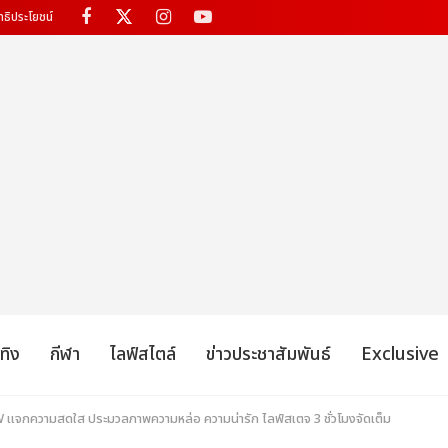
ทธิประโยชน์
เทิง
กีฬา
ไลฟ์สไตล์
ข่าวประชาสัมพันธ์
Exclusive
OW แจกความสดใส ประมวลภาพความหล่อ ความน่ารัก ไลฟ์สเตจ 3 ชั่วโมงจัดเต็ม