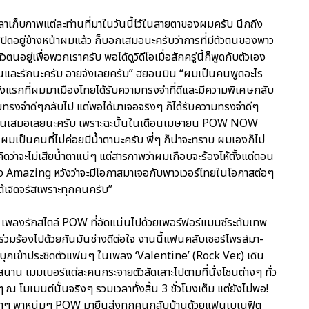
ลาเก็บภาพแต่ละท่านที่มาในวันนี้ไว้ในสายตาของผมครับ นึกถึง
ปิดอยู่ข้างหน้าผมแล้ว ก็บอกเสมอนะครับว่าการที่มีตัวตนของพาว
ยู่เพื่อพวกเราครับ พอได้ดูวิดีโอเมื่อสักครู่นี้ก็พูดกับตัวเอง
อบคุณและรักนะครับ อายจังเลยครับ” ฮยอนบิน “ผมเป็นคนพูดอะไร
ั้งแรกที่ผมมาเมืองไทยได้รับความทรงจำที่ดีและมีความพิเศษกลับ
วามทรงจำดีๆกลับไป แต่พอได้มาเจอจริงๆ ก็ได้รับความทรงจำดีๆ
ุกๆ คนเสมอเลยนะครับ เพราะฉะนั้นในเดือนเมษายน POW NOW
ผมเป็นคนที่ไม่ค่อยมีน้ำตานะครับ พี่ๆ ก็น่าจะทราบ ผมเองก็ไม่
ก็คิดว่าจะไม่เสียน้ำตาแน่ๆ แต่สารภาพว่าผมเกือบจะร้องไห้ตั้งแต่ตอน
งเพลง Amazing หวังว่าจะมีโอกาสมาเจอกับพาวเวอร์ไทยในโอกาสต่อๆ
ได้เจิดจรัสเพราะทุกคนครับ”
e’ เพลงรักสไตล์ POW ที่อัดแน่นไปด้วยเพอร์ฟอร์แมนซ์ระดับเทพ
ร่วมร้องไปด้วยกันมันช่างดีต่อใจ งานนี้แฟนคลับเซอร์ไพรส์มา-
ีบุกเข้าประชิดตัวแฟนๆ ในเพลง ‘Valentine’ (Rock Ver.) เดิน
าน เมมเบอร์แต่ละคนกระจายตัวลัดเลาะไปตามที่นั่งโซนต่างๆ ทั่ว
ดๆ ณ โมเมนต์นั้นจริงๆ รวมเวลาทั้งสิ้น 3 ชั่วโมงเต็ม แต่ยังไม่พอ!
เหงาๆ พาหนุ่มๆ POW มายืนส่งทุกคนกลับบ้านด้วยแฟนเบเนฟิต