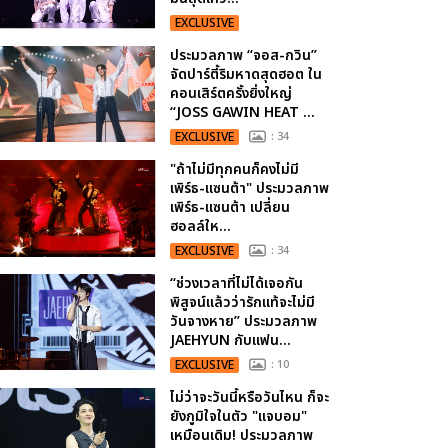
EXCLUSIVE
ประมวลภาพ “จอส-กวิน”
จัดปาร์ตี้ริมหาดสุดฮอต ใน
คอนเสิร์ตครั้งยิ่งใหญ่
“JOSS GAWIN HEAT ...
EXCLUSIVE
: 34
"ถ้าไม่มีทุกคนก็คงไม่มี
เพิร์ธ-แซนต้า" ประมวลภาพ
เพิร์ธ-แซนต้า เปลี่ยน
ฮอลล์ให...
EXCLUSIVE
: 34
“ช่วงเวลาที่ไม่ได้เจอกัน
พิสูจน์แล้วว่ารักแท้จะไม่มี
วันจางหาย” ประมวลภาพ
JAEHYUN กับแฟน...
EXCLUSIVE
: 10
ไม่ว่าจะวันนี้หรือวันไหน ก็จะ
ยังภูมิใจในตัว "แจบอม"
เหมือนเดิม! ประมวลภาพ