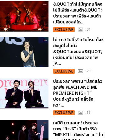
&QUOT;ถ้าไม่มีทุกคนก็คง
ไม่มีเพิร์ธ-แซนต้า&QUOT;
ประมวลภาพ เพิร์ธ-แซนต้า
เปลี่ยนฮอลล์ให...
EXCLUSIVE
: 34
ไม่ว่าจะวันนี้หรือวันไหน ก็จะ
ยังภูมิใจในตัว
&QUOT;แจบอม&QUOT;
เหมือนเดิม! ประมวลภาพ
JA...
EXCLUSIVE
: 28
ประมวลภาพงาน “มีสติแล้ว
ลูกพีช PEACH AND ME
PREMIERE NIGHT”
ปอนด์-ภูวินทร์ คลั่งรัก
หวา...
EXCLUSIVE
: 16
เคมีดี มวลสนุก! ประมวล
ภาพ “ดิว-ธี” เปิดตัวซีรีส์
“MR.KILL มังงะสั่งตาย” ใน