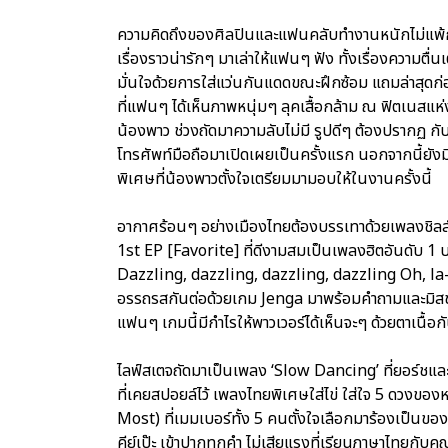
ความคิดถึงของศิลปินและแฟนคลับทำงานหนักไม่แพ้กั
เรื่องราวน่ารักๆ มาเล่าให้แฟนๆ ฟัง ทั้งเรื่องความตื่
มั่นใจด้วยการใส่แว่นกันแดดขณะฝึกซ้อม แถมล่าสุดก่อ
ที่แฟนๆ ได้เห็นภาพหนุ่มๆ ลุคเสื้อกล้าม ณ ฟิตเนสแห่
น้องพาว ช่วงถัดมาความลับไม่มี รูปดีๆ ต้องปรากฏ 
โทรศัพท์มือถือมาเปิดเผยเป็นครั้งแรก นอกจากนี้ยัง
พิเศษที่น้องพาวตั้งใจเตรียมมามอบให้ในงานครั้งนี้
อากาศร้อนๆ อย่างเมืองไทยต้องบรรเทาด้วยเพลงชิลล์ใ
1st EP [Favorite] ที่ดีงามสมเป็นเพลงฮิตอันดับ 1
Dazzling, dazzling, dazzling, dazzling Oh, la-v
อรรถรสกันต่อด้วยเกม Jenga มาพร้อมคำถามและมิสชั่น 
แฟนๆ เกมนี้มีกำไรให้พาวเวอร์ได้เห็นจะๆ ด้วยตาเนื
ไลฟ์สเตจถัดมาเป็นเพลง ‘Slow Dancing’ ที่ยอร์ชและ
ที่เคยสปอยล์ไว้ เพลงไทยพิเศษใส่ไข่ ใส่ใจ 5 ดวงของ
Most) ที่เมมเบอร์ทั้ง 5 คนตั้งใจเลือกมาร้องเป็นข
คีย์เป๊ะ เข้าปากทุกคำ ไม่เสียแรงที่เรียนภาษาไทยกับ