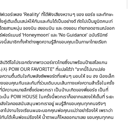
ฟเวอร์เพลง ‘Reality’ ที่ได้ฟังเสียงหวานๆ ของ ยอร์ช และทักษะ
เติมเต็มเสน่ห์ให้กันและกันได้เป็นอย่างดี ถัดไปเป็นยูนิตคนเท่
’ โดยสามหนุ่ม จองบิน ฮยอนบิน และ ดงยอน ถ่ายทอดอารมณ์ออก
อร์ฟอร์แมนซ์ ‘Honeymoon’ และ ‘No Guidance’ ฉบับรีมิกซ์
งนี้สมาชิกทั้งห้าต่างพูดความรู้สึกขอบคุณเป็นภาษาไทยเรียก
คลิปวิดีโอโปรเจกต์จากพาวเวอร์ชาวไทยซึ่งมาพร้อมป้ายสโลแกน
POW OUR FAVORITE” ที่แปลได้ว่า “จากนี้ไปมาเปล่ง
วามตื้นตันใจกับพลังซัพพอร์ตที่แฟนๆ มอบให้ จน ฮง น้องเล็ก
่างขอบคุณกันและกันที่ร่วมเดินบนเส้นทางแห่งความสำเร็จในครั้ง
ี่มีความหมายลึกซึ้งต่อพวกเรา เป็นบ้านเกิดของพี่ยอร์ช เป็นที่
ะฉะนั้น POW HOUSE ในครั้งนี้พวกเราก็อยากแสดงให้เต็มที่ ระยะ
้กำลังใจคอยสนับสนุนพวกเราอยู่ ผมรู้สึกขอบคุณทุกคนจริงๆ
ล้วเวลาไปงานโรงเรียนผมจะบอกคุณพ่อคุณแม่ว่าอย่าร้องไห้ เพราะว่า
ังไม่ทันได้เห็นพ่อแม่ร้องไห้ น้ำตาผมก็ไหลออกมาเลย ขอบคุณทุกคน