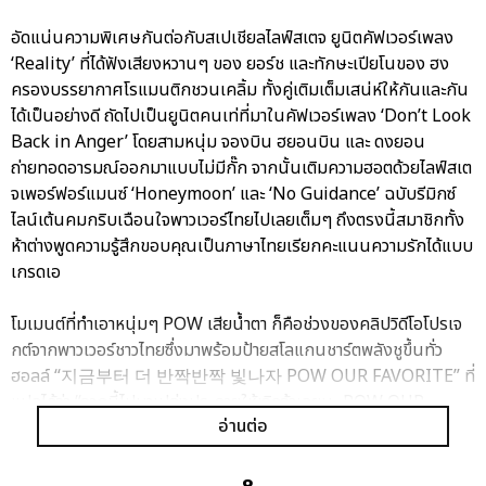
อัดแน่นความพิเศษกันต่อกับสเปเชียลไลฟ์สเตจ ยูนิตคัฟเวอร์เพลง
‘Reality’ ที่ได้ฟังเสียงหวานๆ ของ ยอร์ช และทักษะเปียโนของ ฮง
ครองบรรยากาศโรแมนติกชวนเคลิ้ม ทั้งคู่เติมเต็มเสน่ห์ให้กันและกัน
ได้เป็นอย่างดี ถัดไปเป็นยูนิตคนเท่ที่มาในคัฟเวอร์เพลง ‘Don’t Look
Back in Anger’ โดยสามหนุ่ม จองบิน ฮยอนบิน และ ดงยอน
ถ่ายทอดอารมณ์ออกมาแบบไม่มีกั๊ก จากนั้นเติมความฮอตด้วยไลฟ์สเต
จเพอร์ฟอร์แมนซ์ ‘Honeymoon’ และ ‘No Guidance’ ฉบับรีมิกซ์
ไลน์เต้นคมกริบเฉือนใจพาวเวอร์ไทยไปเลยเต็มๆ ถึงตรงนี้สมาชิกทั้ง
ห้าต่างพูดความรู้สึกขอบคุณเป็นภาษาไทยเรียกคะแนนความรักได้แบบ
เกรดเอ
โมเมนต์ที่ทำเอาหนุ่มๆ POW เสียน้ำตา ก็คือช่วงของคลิปวิดีโอโปรเจ
กต์จากพาวเวอร์ชาวไทยซึ่งมาพร้อมป้ายสโลแกนชาร์ตพลังชูขึ้นทั่ว
ฮอลล์ “지금부터 더 반짝반짝 빛나자 POW OUR FAVORITE” ที่
แปลได้ว่า “จากนี้ไปมาเปล่งประกายให้เจิดจ้าเลยนะ POW OUR
อ่านต่อ
FAVORITE” สร้างความตื้นตันใจกับพลังซัพพอร์ตที่แฟนๆ มอบให้
จน ฮง น้องเล็กระเบิดน้ำตาเป็นคนแรก ตามด้วย จองบิน และ ยอร์ช
ต่างขอบคุณกันและกันที่ร่วมเดินบนเส้นทางแห่งความสำเร็จในครั้งนี้