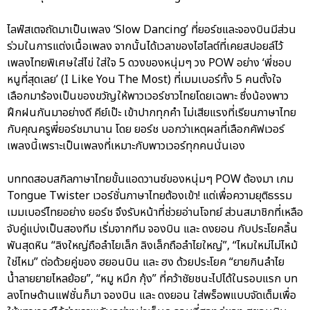
ไลฟ์สเตจถัดมาเป็นเพลง ‘Slow Dancing’ ที่ยอร์ชและจองบินมีส่วน
ร่วมในการแต่งเนื้อเพลง จากนั้นได้เวลาของไฮไลต์ที่เคยสปอยล์ไว้
เพลงไทยพิเศษใส่ไข่ ใส่ใจ 5 ดวงของหนุ่มๆ วง POW อย่าง ‘พี่ชอบ
หนูที่สุดเลย’ (I Like You The Most) ที่เมมเบอร์ทั้ง 5 คนตั้งใจ
เลือกมาร้องเป็นของขวัญให้พาวเวอร์ชาวไทยโดยเฉพาะ ซึ่งน้องพาว
ฝึกฝนกันมาอย่างดี คีย์เป๊ะ เข้าปากทุกคำ ไม่เสียแรงที่เรียนภาษาไทย
กับคุณครูพี่ยอร์ชมานาน โดย ยอร์ช บอกว่าเหตุผลที่เลือกคัฟเวอร์
เพลงนี้เพราะเป็นเพลงที่เหมาะกับพาวเวอร์ทุกคนนั่นเอง
บททดสอบสกิลภาษาไทยขั้นแอดวานซ์ของหนุ่มๆ POW ต้องมา เกม
Tongue Twister เวอร์ชั่นภาษาไทยต้องเข้า! แต่เพื่อความยุติธรรม
เมมเบอร์ไทยอย่าง ยอร์ช จึงรับหน้าที่ช่วยอ่านโจทย์ ส่วนสมาชิกที่เหลือ
จับคู่แบ่งเป็นสองทีม เริ่มจากทีม จองบิน และ ดงยอน กับประโยคลิ้น
พันสุดหิน “ลิงใหญ่ถือลำไยเล็ก ลิงเล็กถือลำไยใหญ่”, “ไหมใหม่ไม่ไหม้
ใช่ไหม” ต่อด้วยคู่ของ ฮยอนบิน และ ฮง ด้วยประโยค “ยายกินลำไย
น้ำลายยายไหลย้อย”, “หมู หมึก กุ้ง” ที่คว้าชัยชนะไปได้ในรอบแรก บท
ลงโทษด้านแฟชั่นก็มา จองบิน และ ดงยอน ใส่พร็อพแบบจัดเต็มเพื่อ