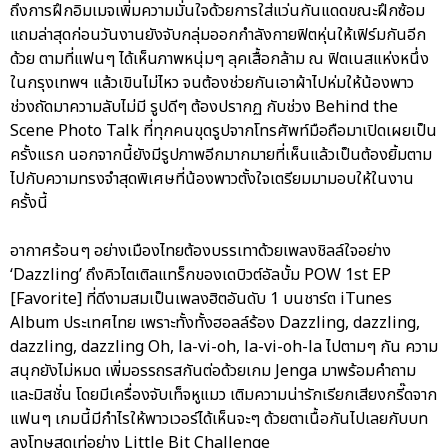
ถึงการฝึกอิมเมจเพิ่มความมั่นใจด้วยการใส่แว่นกันแดดขณะฝึกซ้อม
แถมล่าสุดก่อนวันงานยังจับกลุ่มออกกำลังกายฟิตหุ่นให้เฟิร์มกันอีก
ด้วย ตามที่แฟนๆ ได้เห็นภาพหนุ่มๆ ลุคเสื้อกล้าม ณ ฟิตเนสแห่งหนึ่ง
ในกรุงเทพฯ แล้วเขินไม่ไหว จนต้องช่วยกันเอาผ้าไปห่มให้น้องพาว
ช่วงถัดมาความลับไม่มี รูปดีๆ ต้องปรากฏ กับช่วง Behind the
Scene Photo Talk ที่ทุกคนขุดรูปจากโทรศัพท์มือถือมาเปิดเผยเป็น
ครั้งแรก นอกจากนี้ยังมีรูปภาพอีกมากมายที่เห็นแล้วเป็นต้องยิ้มตาม
ไปกับความทรงจำสุดพิเศษที่น้องพาวตั้งใจเตรียมมามอบให้ในงาน
ครั้งนี้
อากาศร้อนๆ อย่างเมืองไทยต้องบรรเทาด้วยเพลงชิลล์ใจอย่าง
‘Dazzling’ ถึงคิวไตเติลแทร็กของเดบิวต์อัลบั้ม POW 1st EP
[Favorite] ที่ดีงามสมเป็นเพลงฮิตอันดับ 1 บนชาร์ต iTunes
Album ประเทศไทย เพราะทั้งทั้งฮอลล์ร้อง Dazzling, dazzling,
dazzling, dazzling Oh, la-vi-oh, la-vi-oh-la ไปตามๆ กัน ความ
สนุกยังไม่หมด เพิ่มอรรถรสกันต่อด้วยเกม Jenga มาพร้อมคำถาม
และมิสชั่น โดยมีเครื่องจับเท็จหูแมว เติมความน่ารักเรียกเสียงกรี๊ดจาก
แฟนๆ เกมนี้มีกำไรให้พาวเวอร์ได้เห็นจะๆ ด้วยตาเนื้อกันไปเลยกับบท
ลงโทษสุดเท่อย่าง Little Bit Challenge