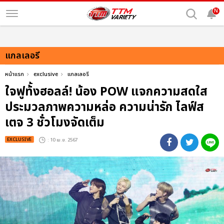
N
แกลเลอรี
หน้าแรก
exclusive
แกลเลอรี
ใจฟูท้้งฮอลล์! น้อง POW แจกความสดใส
ประมวลภาพความหล่อ ความน่ารัก ไลฟ์ส
เตจ 3 ชั่วโมงจัดเต็ม
EXCLUSIVE
: 10 เม.ย. 2567