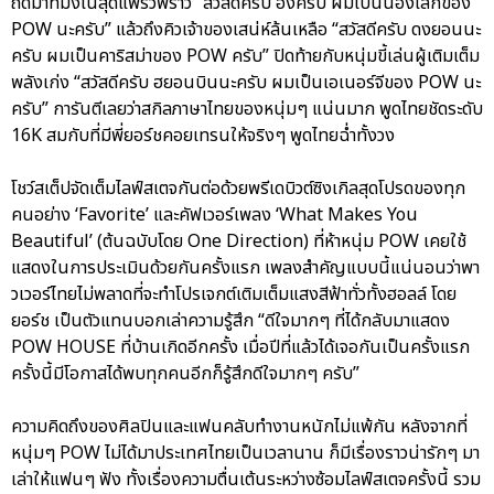
ถัดมาที่มังเน่สุดแพรวพราว “สวัสดีครับ ฮงครับ ผมเป็นน้องเล็กของ
POW นะครับ” แล้วถึงคิวเจ้าของเสน่ห์ล้นเหลือ “สวัสดีครับ ดงยอนนะ
ครับ ผมเป็นคาริสม่าของ POW ครับ” ปิดท้ายกับหนุ่มขี้เล่นผู้เติมเต็ม
พลังเก่ง “สวัสดีครับ ฮยอนบินนะครับ ผมเป็นเอเนอร์จีของ POW นะ
ครับ” การันตีเลยว่าสกิลภาษาไทยของหนุ่มๆ แน่นมาก พูดไทยชัดระดับ
16K สมกับที่มีพี่ยอร์ชคอยเทรนให้จริงๆ พูดไทยฉ่ำทั้งวง
โชว์สเต็ปจัดเต็มไลฟ์สเตจกันต่อด้วยพรีเดบิวต์ซิงเกิลสุดโปรดของทุก
คนอย่าง ‘Favorite’ และคัฟเวอร์เพลง ‘What Makes You
Beautiful’ (ต้นฉบับโดย One Direction) ที่ห้าหนุ่ม POW เคยใช้
แสดงในการประเมินด้วยกันครั้งแรก เพลงสำคัญแบบนี้แน่นอนว่าพา
วเวอร์ไทยไม่พลาดที่จะทำโปรเจกต์เติมเต็มแสงสีฟ้าทั่วทั้งฮอลล์ โดย
ยอร์ช เป็นตัวแทนบอกเล่าความรู้สึก “ดีใจมากๆ ที่ได้กลับมาแสดง
POW HOUSE ที่บ้านเกิดอีกครั้ง เมื่อปีที่แล้วได้เจอกันเป็นครั้งแรก
ครั้งนี้มีโอกาสได้พบทุกคนอีกก็รู้สึกดีใจมากๆ ครับ”
ความคิดถึงของศิลปินและแฟนคลับทำงานหนักไม่แพ้กัน หลังจากที่
หนุ่มๆ POW ไม่ได้มาประเทศไทยเป็นเวลานาน ก็มีเรื่องราวน่ารักๆ มา
เล่าให้แฟนๆ ฟัง ทั้งเรื่องความตื่นเต้นระหว่างซ้อมไลฟ์สเตจครั้งนี้ รวม