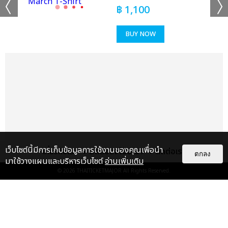
เก่งเหมือนคนอื่น จะเขินนิดหน่อยนะครับ ครั้งแรกที่ผมมาเมืองไทย
฿
1,100
ได้รับความทรงจำที่ดีและมีความพิเศษกลับไป ก่อนที่จะมาก็คิดว่าจะได้
เจอพาวเวอร์และได้สร้างความทรงจำดีๆกลับไป แต่พอได้มาเจอจริงๆ
BUY NOW
ก็ได้รับความทรงจำดีๆ จริงๆ รู้สึกดีมากเลยครับ พวกเราจะคอยอยู่ข้าง
ทุกๆ คนเสมอเลยนะครับ เพราะฉะนั้นในเดือนเมษายน POW NOW
#IRL in LA ขอฝากด้วยนะครับ” ปิดท้ายที่ ฮง “จริงๆ ผมเป็นคนที่ไม่
ค่อยมีน้ำตานะครับ พี่ๆ ก็น่าจะทราบ ผมเองก็ไม่ค่อยได้เสียน้ำตาต่อ
หน้าพี่ๆ รวมถึงที่บริษัทด้วย วันนี้ก็คิดว่าจะไม่เสียน้ำตาแน่ๆ แต่สารภาพ
ว่าผมเกือบจะร้องไห้ตั้งแต่ตอนที่มีวิดีโอเปิดตัวแล้วครับ พยายามจะกลั้น
ไว้และร้องเพลง Amazing หวังว่าจะมีโอกาสมาเจอกับพาวเวอร์ไทยใน
โอกาสต่อๆ ไป มีเพียงแค่คำว่าขอบคุณเท่านั้นครับที่ทำให้พวกเราได้
เจิดจรัสเพราะทุกคนครับ”
เว็บไซต์นี้มีการเก็บข้อมูลการใช้งานของคุณเพื่อนำ
เกี่ยวกับเรา
ติดต่อลงโฆษณา
ติดต่อเรา
ตกลง
เดินทางมาถึงช่วงสุดท้ายกับซิงเกิลล่าสุด ‘Valentine’ เพลงรักสไตล์
มาใช้วางแผนและบริหารเว็บไซต์
อ่านเพิ่มเติม
POW ที่อัดแน่นไปด้วยเพอร์ฟอร์แมนซ์ระดับเทพ บวกกับ ‘Favorite’
© 2026
THAITICKETMAJOR
All Rights Reserved.
(Band Ver.) ที่พาวและพาวเวอร์ได้ร่วมร้องไปด้วยกันมันช่างดีต่อใจ
งานนี้แฟนคลับเซอร์ไพรส์มา-ศิลปินเซอร์ไพรส์กลับไม่โกง ห้าหนุ่ม
แกลเลอรี
แนะนำ
POW ลงจากเวทีบุกเข้าประชิดตัวแฟนๆ ในเพลง ‘Valentine’ (Rock
Ver.) เดินแจกลูกบอลพร้อมลายเซ็นด้วยมือตัวเองกันอย่างสนุกสนาน