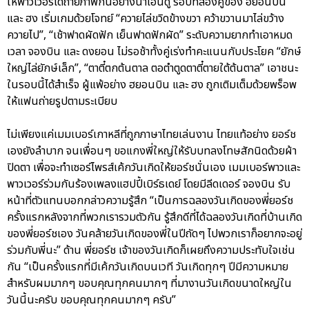
ให้พาวเวอร์ได้ถ่ายภาพกันอย่างน่าเอ็นดู รอบที่สองคู่ของ ฮยอนบิน
และ ฮง เริ่มเกมด้วยโจทย์ “ควายไล่ขวิดข้างขวา คว้าขวานมาไล่ขว้าง
ควายไป”, “เช้าฟาดผัดฟัก เย็นฟาดฟักผัด” ระดับความยากทำเอาหมด
เวลา จองบิน และ ดงยอน ไม่รอช้าทั้งคู่เร่งทำคะแนนกับประโยค “ยักษ์
ใหญ่ไล่ยักษ์เล็ก”, “ตาตี๋ตกต้นตาล ตอตำตูดตาตี๋ตายใต้ต้นตาล” เอาชนะ
ในรอบนี้ได้สำเร็จ ผู้แพ้อย่าง ฮยอนบิน และ ฮง ถูกเติมเต็มด้วยพร็อพ
ให้แฟนถ่ายรูปตามระเบียบ
ไม่เพียงแค่เมมเบอร์เกาหลีที่ถูกภาษาไทยเล่นงาน ไทยแท้อย่าง ยอร์ช
เองยังลำบาก จนเพื่อนๆ ขอแกงพี่ใหญ่ให้รับบทลงโทษสักนิดด้วยผ้า
ปิดตา เพื่อจะทำเซอร์ไพรส์เค้กวันเกิดให้ยอร์ชนั่นเอง เมมเบอร์พาวและ
พาวเวอร์ร่วมกันร้องเพลงแฮปปี้เบิร์ธเดย์ โดยมีลีดเดอร์ จองบิน รับ
หน้าที่ตัวแทนบอกกล่าวความรู้สึก “เป็นการฉลองวันเกิดของพี่ยอร์ช
ครั้งแรกหลังจากที่พวกเรารวมตัวกัน รู้สึกดีที่ได้ฉลองวันเกิดที่บ้านเกิด
ของพี่ยอร์ชเอง วันคล้ายวันเกิดของพี่ในปีถัดๆ ไปพวกเราก็อยากจะอยู่
ร่วมกับพี่นะ” ด้าน พี่ยอร์ช เจ้าของวันเกิดก็เผยถึงความประทับใจเช่น
กัน “เป็นครั้งแรกที่มีเค้กวันเกิดบนเวที วันเกิดทุกๆ ปีมีความหมาย
สำหรับผมมากๆ ขอบคุณทุกคนมากๆ ที่มางานวันเกิดขนาดใหญ่ใน
วันนี้นะครับ ขอบคุณทุกคนมากๆ ครับ”