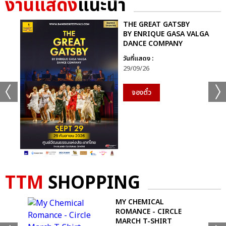
งานแสดง
แนะนำ
ลีดเดอร์ จองบิน เปิดใจว่า “ประเทศไทยเป็นประเทศที่มีความหมายลึก
ซึ้งต่อพวกเรา เป็นบ้านเกิดของพี่ยอร์ช เป็นที่แรกที่พวกเราได้ออก
THE GREAT GATSBY
รายการ ได้ขึ้นเวทีใหญ่ด้วย เพราะฉะนั้น POW HOUSE ในครั้งนี้พวก
BY ENRIQUE GASA VALGA
DANCE COMPANY
เราก็อยากแสดงให้เต็มที่ ระยะทางที่ไกลขนาดนี้แต่ก็ยังมีพาวเวอร์
มากมายที่คอยให้กำลังใจคอยสนับสนุนพวกเราอยู่ ผมรู้สึกขอบคุณ
วันที่แสดง :
29/09/26
ทุกคนจริงๆครับ” ส่วน ยอร์ช ที่คิดว่าตัวเองจะไม่ร้องไห้ “ปกติแล้วเวลา
ไปงานโรงเรียนผมจะบอกคุณพ่อคุณแม่ว่าอย่าร้องไห้ เพราะว่าถ้าผม
จองตั๋ว
เห็นก็จะร้องไห้ตาม แต่วันนี้เป็นวันแรกที่ผมยังไม่ทันได้เห็นพ่อแม่
ร้องไห้ น้ำตาผมก็ไหลออกมาเลย ขอบคุณทุกคนมากครับ ผมจะจดจำ
วันนี้ไปอีกนานเลยครับ”
ดงฮยอน “ขอเวลาให้ผมสักครู่ได้ไหมครับ อยากจะใช้เวลาเก็บภาพแต่ละ
ท่านที่มาในวันนี้ไว้ในสายตาของผมครับ นึกถึงตอนที่จะเป็นไอดอล
แรกๆ ครับ ภาพที่ผมวาดฝันไว้มันเปิดอยู่ข้างหน้าผมแล้ว ก็บอกเสมอ
TTM
SHOPPING
นะครับว่าการที่มีตัวตนของพาวเป็นเพราะพาวเวอร์ ผมขอขอบคุณพาว
เวอร์ทุกคนที่มีตัวตนอยู่เพื่อพวกเราครับ พอได้ดูวิดีโอเมื่อสักครู่นี้ก็พูด
OP
MY CHEMICAL
กับตัวเองเลยนะครับว่าไม่มีเหตุผลเลยนะที่ฉันจะไม่เต็มที่ ขอบคุณและ
ROMANCE - CIRCLE
รักนะครับ อายจังเลยครับ” ฮยอนบิน “ผมเป็นคนพูดอะไรแบบนี้ไม่
MARCH T-SHIRT