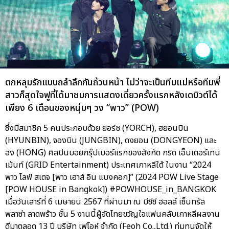
ตกหลุมรักแบบถลำลึกกันถ้วนหน้า ไม่ว่าจะเป็นทีมแม่หรือทีมพี่
สาวก็สุดใจฟูที่ได้มาชมการแสดงเดี่ยวครั้งแรกหลังเดบิวต์ได้
เพียง 6 เดือนของหนุ่มๆ วง “พาว” (POW)
ซึ่งมีสมาชิก 5 คนประกอบด้วย ยอร์ช (YORCH), ฮยอนบิน
(HYUNBIN), จองบิน (JUNGBIN), ดงยอน (DONGYEON) และ
ฮง (HONG) ศิลปินบอยกรุ๊ปเบอร์แรกของสังกัด กริด เอ็นเตอร์เทน
เม้นท์ (GRID Entertainment) ประเทศเกาหลีใต้ ในงาน “2024
พาว ไลฟ์ สเตจ [พาว เฮาส์ อิน แบงคอก]” (2024 POW Live Stage
[POW HOUSE in Bangkok]) #POWHOUSE_in_BANGKOK
เมื่อวันเสาร์ที่ 6 เมษายน 2567 ที่ผ่านมา ณ บีซีซี ฮอลล์ เซ็นทรัล
พลาซ่า ลาดพร้าว ชั้น 5 งานนี้ผู้จัดไทยขวัญใจแฟนคลับเกาหลีผลงาน
ดีมาตลอด 13 ปี บริษัท เฟโอห์ จำกัด (Feoh Co.,Ltd.) ทุ่มทุนจัดให้