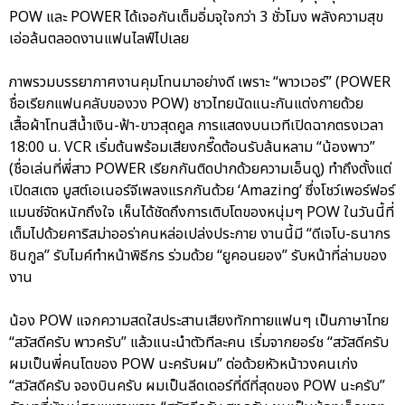
POW และ POWER ได้เจอกันเต็มอิ่มจุใจกว่า 3 ชั่วโมง พลังความสุข
เอ่อล้นตลอดงานแฟนไลฟ์ไปเลย
ภาพรวมบรรยากาศงานคุมโทนมาอย่างดี เพราะ “พาวเวอร์” (POWER
ชื่อเรียกแฟนคลับของวง POW) ชาวไทยนัดแนะกันแต่งกายด้วย
เสื้อผ้าโทนสีน้ำเงิน-ฟ้า-ขาวสุดคูล การแสดงบนเวทีเปิดฉากตรงเวลา
18:00 น. VCR เริ่มต้นพร้อมเสียงกรี๊ดต้อนรับล้นหลาม “น้องพาว”
(ชื่อเล่นที่พี่สาว POWER เรียกกันติดปากด้วยความเอ็นดู) ทำถึงตั้งแต่
เปิดสเตจ บูสต์เอเนอร์จีเพลงแรกกันด้วย ‘Amazing’ ซึ่งโชว์เพอร์ฟอร์
แมนซ์จัดหนักถึงใจ เห็นได้ชัดถึงการเติบโตของหนุ่มๆ POW ในวันนี้ที่
เต็มไปด้วยคาริสม่าออร่าคนหล่อเปล่งประกาย งานนี้มี “ดีเจโบ-ธนากร
ชินกูล” รับไมค์ทำหน้าพิธีกร ร่วมด้วย “ยูคอนยอง” รับหน้าที่ล่ามของ
งาน
น้อง POW แจกความสดใสประสานเสียงทักทายแฟนๆ เป็นภาษาไทย
“สวัสดีครับ พาวครับ” แล้วแนะนำตัวทีละคน เริ่มจากยอร์ช “สวัสดีครับ
ผมเป็นพี่คนโตของ POW นะครับผม” ต่อด้วยหัวหน้าวงคนเก่ง
“สวัสดีครับ จองบินครับ ผมเป็นลีดเดอร์ที่ดีที่สุดของ POW นะครับ”