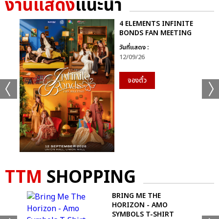
งานแสดง
แนะนำ
ลีดเดอร์ จองบิน เปิดใจว่า “ประเทศไทยเป็นประเทศที่มีความหมายลึก
ซึ้งต่อพวกเรา เป็นบ้านเกิดของพี่ยอร์ช เป็นที่แรกที่พวกเราได้ออก
4 ELEMENTS INFINITE
รายการ ได้ขึ้นเวทีใหญ่ด้วย เพราะฉะนั้น POW HOUSE ในครั้งนี้พวก
BONDS FAN MEETING
เราก็อยากแสดงให้เต็มที่ ระยะทางที่ไกลขนาดนี้แต่ก็ยังมีพาวเวอร์
วันที่แสดง :
มากมายที่คอยให้กำลังใจคอยสนับสนุนพวกเราอยู่ ผมรู้สึกขอบคุณ
12/09/26
ทุกคนจริงๆครับ” ส่วน ยอร์ช ที่คิดว่าตัวเองจะไม่ร้องไห้ “ปกติแล้วเวลา
ไปงานโรงเรียนผมจะบอกคุณพ่อคุณแม่ว่าอย่าร้องไห้ เพราะว่าถ้าผม
จองตั๋ว
เห็นก็จะร้องไห้ตาม แต่วันนี้เป็นวันแรกที่ผมยังไม่ทันได้เห็นพ่อแม่
ร้องไห้ น้ำตาผมก็ไหลออกมาเลย ขอบคุณทุกคนมากครับ ผมจะจดจำ
วันนี้ไปอีกนานเลยครับ”
ดงฮยอน “ขอเวลาให้ผมสักครู่ได้ไหมครับ อยากจะใช้เวลาเก็บภาพแต่ละ
ท่านที่มาในวันนี้ไว้ในสายตาของผมครับ นึกถึงตอนที่จะเป็นไอดอล
แรกๆ ครับ ภาพที่ผมวาดฝันไว้มันเปิดอยู่ข้างหน้าผมแล้ว ก็บอกเสมอ
TTM
SHOPPING
นะครับว่าการที่มีตัวตนของพาวเป็นเพราะพาวเวอร์ ผมขอขอบคุณพาว
เวอร์ทุกคนที่มีตัวตนอยู่เพื่อพวกเราครับ พอได้ดูวิดีโอเมื่อสักครู่นี้ก็พูด
'M
BRING ME THE
กับตัวเองเลยนะครับว่าไม่มีเหตุผลเลยนะที่ฉันจะไม่เต็มที่ ขอบคุณและ
 T-
HORIZON - AMO
รักนะครับ อายจังเลยครับ” ฮยอนบิน “ผมเป็นคนพูดอะไรแบบนี้ไม่
SYMBOLS T-SHIRT