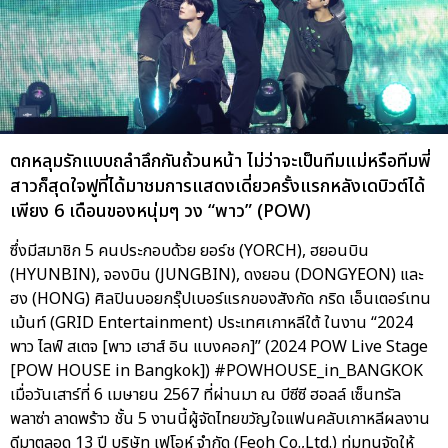
ตกหลุมรักแบบถลำลึกกันถ้วนหน้า ไม่ว่าจะเป็นทีมแม่หรือทีมพี่
สาวก็สุดใจฟูที่ได้มาชมการแสดงเดี่ยวครั้งแรกหลังเดบิวต์ได้
เพียง 6 เดือนของหนุ่มๆ วง “พาว” (POW)
ซึ่งมีสมาชิก 5 คนประกอบด้วย ยอร์ช (YORCH), ฮยอนบิน
(HYUNBIN), จองบิน (JUNGBIN), ดงยอน (DONGYEON) และ
ฮง (HONG) ศิลปินบอยกรุ๊ปเบอร์แรกของสังกัด กริด เอ็นเตอร์เทน
เม้นท์ (GRID Entertainment) ประเทศเกาหลีใต้ ในงาน “2024
พาว ไลฟ์ สเตจ [พาว เฮาส์ อิน แบงคอก]” (2024 POW Live Stage
[POW HOUSE in Bangkok]) #POWHOUSE_in_BANGKOK
เมื่อวันเสาร์ที่ 6 เมษายน 2567 ที่ผ่านมา ณ บีซีซี ฮอลล์ เซ็นทรัล
พลาซ่า ลาดพร้าว ชั้น 5 งานนี้ผู้จัดไทยขวัญใจแฟนคลับเกาหลีผลงาน
ดีมาตลอด 13 ปี บริษัท เฟโอห์ จำกัด (Feoh Co.,Ltd.) ทุ่มทุนจัดให้