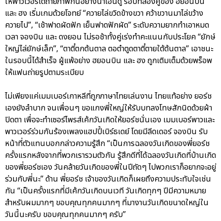
ให้พาวเวอร์ได้ถ่ายภาพกันอย่างน่าเอ็นดู รอบที่สองคู่ของ ฮยอนบิน
และ ฮง เริ่มเกมด้วยโจทย์ “ควายไล่ขวิดข้างขวา คว้าขวานมาไล่ขว้าง
ควายไป”, “เช้าฟาดผัดฟัก เย็นฟาดฟักผัด” ระดับความยากทำเอาหมด
เวลา จองบิน และ ดงยอน ไม่รอช้าทั้งคู่เร่งทำคะแนนกับประโยค “ยักษ์
ใหญ่ไล่ยักษ์เล็ก”, “ตาตี๋ตกต้นตาล ตอตำตูดตาตี๋ตายใต้ต้นตาล” เอาชนะ
ในรอบนี้ได้สำเร็จ ผู้แพ้อย่าง ฮยอนบิน และ ฮง ถูกเติมเต็มด้วยพร็อพ
ให้แฟนถ่ายรูปตามระเบียบ
ไม่เพียงแค่เมมเบอร์เกาหลีที่ถูกภาษาไทยเล่นงาน ไทยแท้อย่าง ยอร์ช
เองยังลำบาก จนเพื่อนๆ ขอแกงพี่ใหญ่ให้รับบทลงโทษสักนิดด้วยผ้า
ปิดตา เพื่อจะทำเซอร์ไพรส์เค้กวันเกิดให้ยอร์ชนั่นเอง เมมเบอร์พาวและ
พาวเวอร์ร่วมกันร้องเพลงแฮปปี้เบิร์ธเดย์ โดยมีลีดเดอร์ จองบิน รับ
หน้าที่ตัวแทนบอกกล่าวความรู้สึก “เป็นการฉลองวันเกิดของพี่ยอร์ช
ครั้งแรกหลังจากที่พวกเรารวมตัวกัน รู้สึกดีที่ได้ฉลองวันเกิดที่บ้านเกิด
ของพี่ยอร์ชเอง วันคล้ายวันเกิดของพี่ในปีถัดๆ ไปพวกเราก็อยากจะอยู่
ร่วมกับพี่นะ” ด้าน พี่ยอร์ช เจ้าของวันเกิดก็เผยถึงความประทับใจเช่น
กัน “เป็นครั้งแรกที่มีเค้กวันเกิดบนเวที วันเกิดทุกๆ ปีมีความหมาย
สำหรับผมมากๆ ขอบคุณทุกคนมากๆ ที่มางานวันเกิดขนาดใหญ่ใน
วันนี้นะครับ ขอบคุณทุกคนมากๆ ครับ”