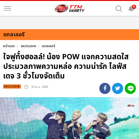
N
แกลเลอรี
หน้าแรก
exclusive
แกลเลอรี
ใจฟูท้้งฮอลล์! น้อง POW แจกความสดใส
ประมวลภาพความหล่อ ความน่ารัก ไลฟ์ส
เตจ 3 ชั่วโมงจัดเต็ม
EXCLUSIVE
: 10 เม.ย. 2567