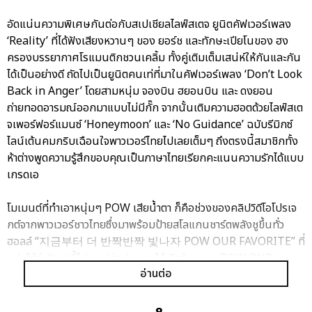
อัดแน่นความพิเศษกันต่อกับสเปเชียลไลฟ์สเตจ ยูนิตคัฟเวอร์เพลง
‘Reality’ ที่ได้ฟังเสียงหวานๆ ของ ยอร์ช และทักษะเปียโนของ ฮง
ครองบรรยากาศโรแมนติกชวนเคลิ้ม ทั้งคู่เติมเต็มเสน่ห์ให้กันและกัน
ได้เป็นอย่างดี ถัดไปเป็นยูนิตคนเท่ที่มาในคัฟเวอร์เพลง ‘Don’t Look
Back in Anger’ โดยสามหนุ่ม จองบิน ฮยอนบิน และ ดงยอน
ถ่ายทอดอารมณ์ออกมาแบบไม่มีกั๊ก จากนั้นเติมความฮอตด้วยไลฟ์สเต
จเพอร์ฟอร์แมนซ์ ‘Honeymoon’ และ ‘No Guidance’ ฉบับรีมิกซ์
ไลน์เต้นคมกริบเฉือนใจพาวเวอร์ไทยไปเลยเต็มๆ ถึงตรงนี้สมาชิกทั้ง
ห้าต่างพูดความรู้สึกขอบคุณเป็นภาษาไทยเรียกคะแนนความรักได้แบบ
เกรดเอ
โมเมนต์ที่ทำเอาหนุ่มๆ POW เสียน้ำตา ก็คือช่วงของคลิปวิดีโอโปรเจ
กต์จากพาวเวอร์ชาวไทยซึ่งมาพร้อมป้ายสโลแกนชาร์ตพลังชูขึ้นทั่ว
ฮอลล์ “지금부터 더 반짝반짝 빛나자 POW OUR FAVORITE” ที่
แปลได้ว่า “จากนี้ไปมาเปล่งประกายให้เจิดจ้าเลยนะ POW OUR
อ่านต่อ
FAVORITE” สร้างความตื้นตันใจกับพลังซัพพอร์ตที่แฟนๆ มอบให้
จน ฮง น้องเล็กระเบิดน้ำตาเป็นคนแรก ตามด้วย จองบิน และ ยอร์ช
ต่างขอบคุณกันและกันที่ร่วมเดินบนเส้นทางแห่งความสำเร็จในครั้งนี้