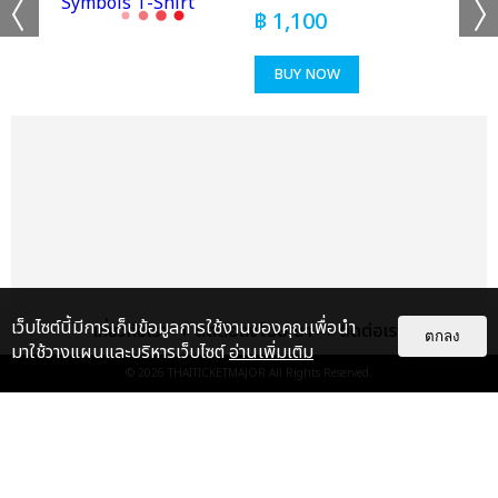
เก่งเหมือนคนอื่น จะเขินนิดหน่อยนะครับ ครั้งแรกที่ผมมาเมืองไทย
฿
1,100
ได้รับความทรงจำที่ดีและมีความพิเศษกลับไป ก่อนที่จะมาก็คิดว่าจะได้
เจอพาวเวอร์และได้สร้างความทรงจำดีๆกลับไป แต่พอได้มาเจอจริงๆ
BUY NOW
ก็ได้รับความทรงจำดีๆ จริงๆ รู้สึกดีมากเลยครับ พวกเราจะคอยอยู่ข้าง
ทุกๆ คนเสมอเลยนะครับ เพราะฉะนั้นในเดือนเมษายน POW NOW
#IRL in LA ขอฝากด้วยนะครับ” ปิดท้ายที่ ฮง “จริงๆ ผมเป็นคนที่ไม่
ค่อยมีน้ำตานะครับ พี่ๆ ก็น่าจะทราบ ผมเองก็ไม่ค่อยได้เสียน้ำตาต่อ
หน้าพี่ๆ รวมถึงที่บริษัทด้วย วันนี้ก็คิดว่าจะไม่เสียน้ำตาแน่ๆ แต่สารภาพ
ว่าผมเกือบจะร้องไห้ตั้งแต่ตอนที่มีวิดีโอเปิดตัวแล้วครับ พยายามจะกลั้น
ไว้และร้องเพลง Amazing หวังว่าจะมีโอกาสมาเจอกับพาวเวอร์ไทยใน
โอกาสต่อๆ ไป มีเพียงแค่คำว่าขอบคุณเท่านั้นครับที่ทำให้พวกเราได้
เจิดจรัสเพราะทุกคนครับ”
เว็บไซต์นี้มีการเก็บข้อมูลการใช้งานของคุณเพื่อนำ
เกี่ยวกับเรา
ติดต่อลงโฆษณา
ติดต่อเรา
ตกลง
เดินทางมาถึงช่วงสุดท้ายกับซิงเกิลล่าสุด ‘Valentine’ เพลงรักสไตล์
มาใช้วางแผนและบริหารเว็บไซต์
อ่านเพิ่มเติม
POW ที่อัดแน่นไปด้วยเพอร์ฟอร์แมนซ์ระดับเทพ บวกกับ ‘Favorite’
© 2026
THAITICKETMAJOR
All Rights Reserved.
(Band Ver.) ที่พาวและพาวเวอร์ได้ร่วมร้องไปด้วยกันมันช่างดีต่อใจ
งานนี้แฟนคลับเซอร์ไพรส์มา-ศิลปินเซอร์ไพรส์กลับไม่โกง ห้าหนุ่ม
แกลเลอรี
แนะนำ
POW ลงจากเวทีบุกเข้าประชิดตัวแฟนๆ ในเพลง ‘Valentine’ (Rock
Ver.) เดินแจกลูกบอลพร้อมลายเซ็นด้วยมือตัวเองกันอย่างสนุกสนาน