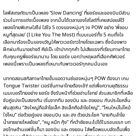
ไลฟ์สเตจถัดมาเป็นเพลง ‘Slow Dancing’ ที่ยอร์ชและจองบินมีส่วน
ร่วมในการแต่งเนื้อเพลง จากนั้นได้เวลาของไฮไลต์ที่เคยสปอยล์ไว้
เพลงไทยพิเศษใส่ไข่ ใส่ใจ 5 ดวงของหนุ่มๆ วง POW อย่าง ‘พี่ชอบ
หนูที่สุดเลย’ (I Like You The Most) ที่เมมเบอร์ทั้ง 5 คนตั้งใจ
เลือกมาร้องเป็นของขวัญให้พาวเวอร์ชาวไทยโดยเฉพาะ ซึ่งน้องพาว
ฝึกฝนกันมาอย่างดี คีย์เป๊ะ เข้าปากทุกคำ ไม่เสียแรงที่เรียนภาษาไทย
กับคุณครูพี่ยอร์ชมานาน โดย ยอร์ช บอกว่าเหตุผลที่เลือกคัฟเวอร์
เพลงนี้เพราะเป็นเพลงที่เหมาะกับพาวเวอร์ทุกคนนั่นเอง
บททดสอบสกิลภาษาไทยขั้นแอดวานซ์ของหนุ่มๆ POW ต้องมา เกม
Tongue Twister เวอร์ชั่นภาษาไทยต้องเข้า! แต่เพื่อความยุติธรรม
เมมเบอร์ไทยอย่าง ยอร์ช จึงรับหน้าที่ช่วยอ่านโจทย์ ส่วนสมาชิกที่เหลือ
จับคู่แบ่งเป็นสองทีม เริ่มจากทีม จองบิน และ ดงยอน กับประโยคลิ้น
พันสุดหิน “ลิงใหญ่ถือลำไยเล็ก ลิงเล็กถือลำไยใหญ่”, “ไหมใหม่ไม่ไหม้
ใช่ไหม” ต่อด้วยคู่ของ ฮยอนบิน และ ฮง ด้วยประโยค “ยายกินลำไย
น้ำลายยายไหลย้อย”, “หมู หมึก กุ้ง” ที่คว้าชัยชนะไปได้ในรอบแรก บท
ลงโทษด้านแฟชั่นก็มา จองบิน และ ดงยอน ใส่พร็อพแบบจัดเต็มเพื่อ