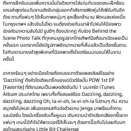
ถึงการฝึกอิมเมจเพิ่มความมั่นใจด้วยการใส่แว่นกันแดดขณะฝึกซ้อม
แถมล่าสุดก่อนวันงานยังจับกลุ่มออกกำลังกายฟิตหุ่นให้เฟิร์มกันอีก
ด้วย ตามที่แฟนๆ ได้เห็นภาพหนุ่มๆ ลุคเสื้อกล้าม ณ ฟิตเนสแห่งหนึ่ง
ในกรุงเทพฯ แล้วเขินไม่ไหว จนต้องช่วยกันเอาผ้าไปห่มให้น้องพาว
ช่วงถัดมาความลับไม่มี รูปดีๆ ต้องปรากฏ กับช่วง Behind the
Scene Photo Talk ที่ทุกคนขุดรูปจากโทรศัพท์มือถือมาเปิดเผยเป็น
ครั้งแรก นอกจากนี้ยังมีรูปภาพอีกมากมายที่เห็นแล้วเป็นต้องยิ้มตาม
ไปกับความทรงจำสุดพิเศษที่น้องพาวตั้งใจเตรียมมามอบให้ในงาน
ครั้งนี้
อากาศร้อนๆ อย่างเมืองไทยต้องบรรเทาด้วยเพลงชิลล์ใจอย่าง
‘Dazzling’ ถึงคิวไตเติลแทร็กของเดบิวต์อัลบั้ม POW 1st EP
[Favorite] ที่ดีงามสมเป็นเพลงฮิตอันดับ 1 บนชาร์ต iTunes
Album ประเทศไทย เพราะทั้งทั้งฮอลล์ร้อง Dazzling, dazzling,
dazzling, dazzling Oh, la-vi-oh, la-vi-oh-la ไปตามๆ กัน ความ
สนุกยังไม่หมด เพิ่มอรรถรสกันต่อด้วยเกม Jenga มาพร้อมคำถาม
และมิสชั่น โดยมีเครื่องจับเท็จหูแมว เติมความน่ารักเรียกเสียงกรี๊ดจาก
แฟนๆ เกมนี้มีกำไรให้พาวเวอร์ได้เห็นจะๆ ด้วยตาเนื้อกันไปเลยกับบท
ลงโทษสุดเท่อย่าง Little Bit Challenge