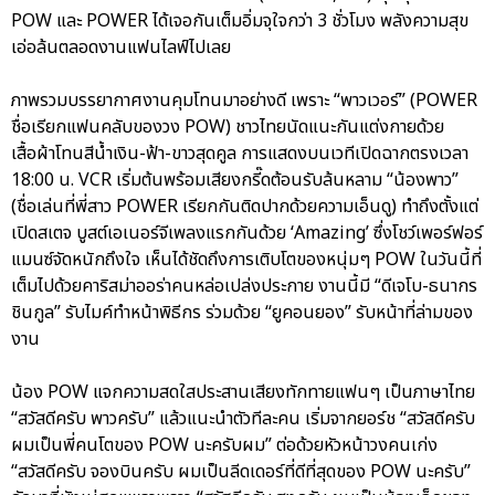
POW และ POWER ได้เจอกันเต็มอิ่มจุใจกว่า 3 ชั่วโมง พลังความสุข
เอ่อล้นตลอดงานแฟนไลฟ์ไปเลย
ภาพรวมบรรยากาศงานคุมโทนมาอย่างดี เพราะ “พาวเวอร์” (POWER
ชื่อเรียกแฟนคลับของวง POW) ชาวไทยนัดแนะกันแต่งกายด้วย
เสื้อผ้าโทนสีน้ำเงิน-ฟ้า-ขาวสุดคูล การแสดงบนเวทีเปิดฉากตรงเวลา
18:00 น. VCR เริ่มต้นพร้อมเสียงกรี๊ดต้อนรับล้นหลาม “น้องพาว”
(ชื่อเล่นที่พี่สาว POWER เรียกกันติดปากด้วยความเอ็นดู) ทำถึงตั้งแต่
เปิดสเตจ บูสต์เอเนอร์จีเพลงแรกกันด้วย ‘Amazing’ ซึ่งโชว์เพอร์ฟอร์
แมนซ์จัดหนักถึงใจ เห็นได้ชัดถึงการเติบโตของหนุ่มๆ POW ในวันนี้ที่
เต็มไปด้วยคาริสม่าออร่าคนหล่อเปล่งประกาย งานนี้มี “ดีเจโบ-ธนากร
ชินกูล” รับไมค์ทำหน้าพิธีกร ร่วมด้วย “ยูคอนยอง” รับหน้าที่ล่ามของ
งาน
น้อง POW แจกความสดใสประสานเสียงทักทายแฟนๆ เป็นภาษาไทย
“สวัสดีครับ พาวครับ” แล้วแนะนำตัวทีละคน เริ่มจากยอร์ช “สวัสดีครับ
ผมเป็นพี่คนโตของ POW นะครับผม” ต่อด้วยหัวหน้าวงคนเก่ง
“สวัสดีครับ จองบินครับ ผมเป็นลีดเดอร์ที่ดีที่สุดของ POW นะครับ”