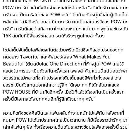
ถัดมาที่มังเน่สุดแพรวพราว “สวัสดีครับ ฮงครับ ผมเป็นน้องเล็กของ
POW นะครับ” แล้วถึงคิวเจ้าของเสน่ห์ล้นเหลือ “สวัสดีครับ ดงยอนนะ
ครับ ผมเป็นคาริสม่าของ POW ครับ” ปิดท้ายกับหนุ่มขี้เล่นผู้เติมเต็ม
พลังเก่ง “สวัสดีครับ ฮยอนบินนะครับ ผมเป็นเอเนอร์จีของ POW นะ
ครับ” การันตีเลยว่าสกิลภาษาไทยของหนุ่มๆ แน่นมาก พูดไทยชัดระดับ
16K สมกับที่มีพี่ยอร์ชคอยเทรนให้จริงๆ พูดไทยฉ่ำทั้งวง
โชว์สเต็ปจัดเต็มไลฟ์สเตจกันต่อด้วยพรีเดบิวต์ซิงเกิลสุดโปรดของทุก
คนอย่าง ‘Favorite’ และคัฟเวอร์เพลง ‘What Makes You
Beautiful’ (ต้นฉบับโดย One Direction) ที่ห้าหนุ่ม POW เคยใช้
แสดงในการประเมินด้วยกันครั้งแรก เพลงสำคัญแบบนี้แน่นอนว่าพา
วเวอร์ไทยไม่พลาดที่จะทำโปรเจกต์เติมเต็มแสงสีฟ้าทั่วทั้งฮอลล์ โดย
ยอร์ช เป็นตัวแทนบอกเล่าความรู้สึก “ดีใจมากๆ ที่ได้กลับมาแสดง
POW HOUSE ที่บ้านเกิดอีกครั้ง เมื่อปีที่แล้วได้เจอกันเป็นครั้งแรก
ครั้งนี้มีโอกาสได้พบทุกคนอีกก็รู้สึกดีใจมากๆ ครับ”
ความคิดถึงของศิลปินและแฟนคลับทำงานหนักไม่แพ้กัน หลังจากที่
หนุ่มๆ POW ไม่ได้มาประเทศไทยเป็นเวลานาน ก็มีเรื่องราวน่ารักๆ มา
เล่าให้แฟนๆ ฟัง ทั้งเรื่องความตื่นเต้นระหว่างซ้อมไลฟ์สเตจครั้งนี้ รวม