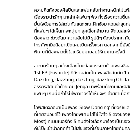
ความคิดถึงของศิลปินและแฟนคลับทำงานหนักไม่แพ้กั
เรื่องราวน่ารักๆ มาเล่าให้แฟนๆ ฟัง ทั้งเรื่องความตื่
มั่นใจด้วยการใส่แว่นกันแดดขณะฝึกซ้อม แถมล่าสุดก่อ
ที่แฟนๆ ได้เห็นภาพหนุ่มๆ ลุคเสื้อกล้าม ณ ฟิตเนสแห่
น้องพาว ช่วงถัดมาความลับไม่มี รูปดีๆ ต้องปรากฏ 
โทรศัพท์มือถือมาเปิดเผยเป็นครั้งแรก นอกจากนี้ยัง
พิเศษที่น้องพาวตั้งใจเตรียมมามอบให้ในงานครั้งนี้
อากาศร้อนๆ อย่างเมืองไทยต้องบรรเทาด้วยเพลงชิลล์ใ
1st EP [Favorite] ที่ดีงามสมเป็นเพลงฮิตอันดับ 1
Dazzling, dazzling, dazzling, dazzling Oh, la-v
อรรถรสกันต่อด้วยเกม Jenga มาพร้อมคำถามและมิสชั่น 
แฟนๆ เกมนี้มีกำไรให้พาวเวอร์ได้เห็นจะๆ ด้วยตาเนื
ไลฟ์สเตจถัดมาเป็นเพลง ‘Slow Dancing’ ที่ยอร์ชและ
ที่เคยสปอยล์ไว้ เพลงไทยพิเศษใส่ไข่ ใส่ใจ 5 ดวงของ
Most) ที่เมมเบอร์ทั้ง 5 คนตั้งใจเลือกมาร้องเป็นข
คีย์เป๊ะ เข้าปากทุกคำ ไม่เสียแรงที่เรียนภาษาไทยกับ