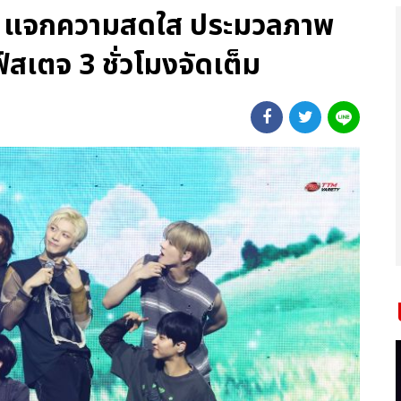
OW แจกความสดใส ประมวลภาพ
์สเตจ 3 ชั่วโมงจัดเต็ม