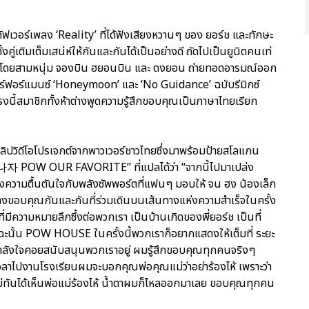
ฟเวอร์เพลง ‘Reality’ ที่ได้ฟังเสียงหวานๆ ของ ยอร์ช และทักษะ
เติมเต็มเสน่ห์ให้กันและกันได้เป็นอย่างดี ถัดไปเป็นยูนิตคนเท่
’ โดยสามหนุ่ม จองบิน ฮยอนบิน และ ดงยอน ถ่ายทอดอารมณ์ออก
อร์ฟอร์แมนซ์ ‘Honeymoon’ และ ‘No Guidance’ ฉบับรีมิกซ์
งนี้สมาชิกทั้งห้าต่างพูดความรู้สึกขอบคุณเป็นภาษาไทยเรียก
คลิปวิดีโอโปรเจกต์จากพาวเวอร์ชาวไทยซึ่งมาพร้อมป้ายสโลแกน
POW OUR FAVORITE” ที่แปลได้ว่า “จากนี้ไปมาเปล่ง
วามตื้นตันใจกับพลังซัพพอร์ตที่แฟนๆ มอบให้ จน ฮง น้องเล็ก
่างขอบคุณกันและกันที่ร่วมเดินบนเส้นทางแห่งความสำเร็จในครั้ง
ี่มีความหมายลึกซึ้งต่อพวกเรา เป็นบ้านเกิดของพี่ยอร์ช เป็นที่
ะฉะนั้น POW HOUSE ในครั้งนี้พวกเราก็อยากแสดงให้เต็มที่ ระยะ
้กำลังใจคอยสนับสนุนพวกเราอยู่ ผมรู้สึกขอบคุณทุกคนจริงๆ
ล้วเวลาไปงานโรงเรียนผมจะบอกคุณพ่อคุณแม่ว่าอย่าร้องไห้ เพราะว่า
ังไม่ทันได้เห็นพ่อแม่ร้องไห้ น้ำตาผมก็ไหลออกมาเลย ขอบคุณทุกคน