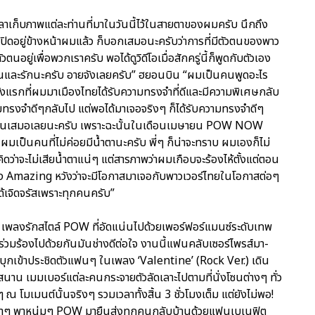
ลาเก็บภาพแต่ละท่านที่มาในวันนี้ไว้ในสายตาของผมครับ นึกถึง
ปิดอยู่ข้างหน้าผมแล้ว ก็บอกเสมอนะครับว่าการที่มีตัวตนของพาว
ยู่เพื่อพวกเราครับ พอได้ดูวิดีโอเมื่อสักครู่นี้ก็พูดกับตัวเอง
อบคุณและรักนะครับ อายจังเลยครับ” ฮยอนบิน “ผมเป็นคนพูดอะไร
ั้งแรกที่ผมมาเมืองไทยได้รับความทรงจำที่ดีและมีความพิเศษกลับ
วามทรงจำดีๆกลับไป แต่พอได้มาเจอจริงๆ ก็ได้รับความทรงจำดีๆ
ุกๆ คนเสมอเลยนะครับ เพราะฉะนั้นในเดือนเมษายน POW NOW
ผมเป็นคนที่ไม่ค่อยมีน้ำตานะครับ พี่ๆ ก็น่าจะทราบ ผมเองก็ไม่
ก็คิดว่าจะไม่เสียน้ำตาแน่ๆ แต่สารภาพว่าผมเกือบจะร้องไห้ตั้งแต่ตอน
งเพลง Amazing หวังว่าจะมีโอกาสมาเจอกับพาวเวอร์ไทยในโอกาสต่อๆ
ได้เจิดจรัสเพราะทุกคนครับ”
e’ เพลงรักสไตล์ POW ที่อัดแน่นไปด้วยเพอร์ฟอร์แมนซ์ระดับเทพ
ร่วมร้องไปด้วยกันมันช่างดีต่อใจ งานนี้แฟนคลับเซอร์ไพรส์มา-
ีบุกเข้าประชิดตัวแฟนๆ ในเพลง ‘Valentine’ (Rock Ver.) เดิน
าน เมมเบอร์แต่ละคนกระจายตัวลัดเลาะไปตามที่นั่งโซนต่างๆ ทั่ว
ดๆ ณ โมเมนต์นั้นจริงๆ รวมเวลาทั้งสิ้น 3 ชั่วโมงเต็ม แต่ยังไม่พอ!
เหงาๆ พาหนุ่มๆ POW มายืนส่งทุกคนกลับบ้านด้วยแฟนเบเนฟิต