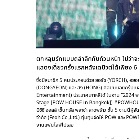
ตกหลุมรักแบบถลำลึกกันถ้วนหน้า ไม่ว่าจะเ
แสดงเดี่ยวครั้งแรกหลังเดบิวต์ได้เพียง 
ซึ่งมีสมาชิก 5 คนประกอบด้วย ยอร์ช (YORCH), 
(DONGYEON) และ ฮง (HONG) ศิลปินบอยกรุ๊ปเบอร์
Entertainment) ประเทศเกาหลีใต้ ในงาน “2024 พา
Stage [POW HOUSE in Bangkok]) #POWHOUSE_in
บีซีซี ฮอลล์ เซ็นทรัล พลาซ่า ลาดพร้าว ชั้น 5 งานนี
จำกัด (Feoh Co.,Ltd.) ทุ่มทุนจัดให้ POW และ POWER 
งานแฟนไลฟ์ไปเลย