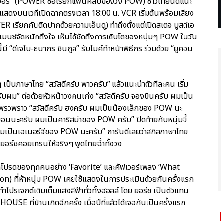
วอร์” (POWER ชื่อเรียกแฟนคลับของวง POW) ชาวไทยนัดแนะ
การแสดงบนเวทีเปิดฉากตรงเวลา 18:00 น. VCR เริ่มต้นพร้อมเสียง
WER เรียกกันติดปากด้วยความเอ็นดู) ทำถึงตั้งแต่เปิดสเตจ บูสต์เอ
์แมนซ์จัดหนักถึงใจ เห็นได้ชัดถึงการเติบโตของหนุ่มๆ POW ในวัน
ี้มี “ดีเจโบ-ธนากร ชินกูล” รับไมค์ทำหน้าพิธีกร ร่วมด้วย “ยูคอน
นภาษาไทย “สวัสดีครับ พาวครับ” แล้วแนะนำตัวทีละคน เริ่ม
บผม” ต่อด้วยหัวหน้าวงคนเก่ง “สวัสดีครับ จองบินครับ ผมเป็น
สุดแพรวพราว “สวัสดีครับ ฮงครับ ผมเป็นน้องเล็กของ POW นะ
ดงยอนนะครับ ผมเป็นคาริสม่าของ POW ครับ” ปิดท้ายกับหนุ่มขี้
บ ผมเป็นเอเนอร์จีของ POW นะครับ” การันตีเลยว่าสกิลภาษาไทย
่ยอร์ชคอยเทรนให้จริงๆ พูดไทยฉ่ำทั้งวง
ิลสุดโปรดของทุกคนอย่าง ‘Favorite’ และคัฟเวอร์เพลง ‘What
) ที่ห้าหนุ่ม POW เคยใช้แสดงในการประเมินด้วยกันครั้งแรก
โปรเจกต์เติมเต็มแสงสีฟ้าทั่วทั้งฮอลล์ โดย ยอร์ช เป็นตัวแทน
USE ที่บ้านเกิดอีกครั้ง เมื่อปีที่แล้วได้เจอกันเป็นครั้งแรก