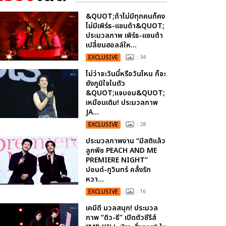
&QUOT;ถ้าไม่มีทุกคนก็คง
ไม่มีเพิร์ธ-แซนต้า&QUOT;
ประมวลภาพ เพิร์ธ-แซนต้า
เปลี่ยนฮอลล์ให...
EXCLUSIVE
: 34
ไม่ว่าจะวันนี้หรือวันไหน ก็จะ
ยังภูมิใจในตัว
&QUOT;แจบอม&QUOT;
เหมือนเดิม! ประมวลภาพ
JA...
EXCLUSIVE
: 28
ประมวลภาพงาน “มีสติแล้ว
ลูกพีช PEACH AND ME
PREMIERE NIGHT”
ปอนด์-ภูวินทร์ คลั่งรัก
หวา...
EXCLUSIVE
: 16
เคมีดี มวลสนุก! ประมวล
ภาพ “ดิว-ธี” เปิดตัวซีรีส์