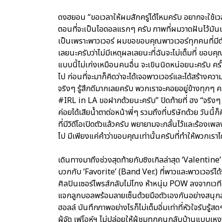
ดงฮยอน “ขอเวลาให้ผมสักครู่ได้ไหมครับ อยากจะใช้เว
ตอนที่จะเป็นไอดอลแรกๆ ครับ ภาพที่ผมวาดฝันไว้มันเ
เป็นเพราะพาวเวอร์ ผมขอขอบคุณพาวเวอร์ทุกคนที่มีตัวตนอ
เลยนะครับว่าไม่มีเหตุผลเลยนะที่ฉันจะไม่เต็มที่ ข
แบบนี้ไม่เก่งเหมือนคนอื่น จะเขินนิดหน่อยนะครับ คร
ไป ก่อนที่จะมาก็คิดว่าจะได้เจอพาวเวอร์และได้สร้างค
จริงๆ รู้สึกดีมากเลยครับ พวกเราจะคอยอยู่ข้างท
#IRL in LA ขอฝากด้วยนะครับ” ปิดท้ายที่ ฮง “จริงๆ 
ค่อยได้เสียน้ำตาต่อหน้าพี่ๆ รวมถึงที่บริษัทด้วย วันนี้
ที่มีวิดีโอเปิดตัวแล้วครับ พยายามจะกลั้นไว้และร้อ
ไป มีเพียงแค่คำว่าขอบคุณเท่านั้นครับที่ทำให้พวกเรา
เดินทางมาถึงช่วงสุดท้ายกับซิงเกิลล่าสุด ‘Valentin
บวกกับ ‘Favorite’ (Band Ver.) ที่พาวและพาวเวอร์ได้
ศิลปินเซอร์ไพรส์กลับไม่โกง ห้าหนุ่ม POW ลงจากเวท
แจกลูกบอลพร้อมลายเซ็นด้วยมือตัวเองกันอย่างสนุกสน
ฮอลล์ บันทึกภาพอย่างไรก็ไม่เต็มอิ่มเท่าที่หัวใจรับรู้ส
ผู้จัด เฟโอห์ฯ ไม่ปล่อยให้ผู้ชมทุกคนกลับบ้านแบบ