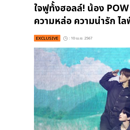
ใจฟูท้้งฮอลล์! น้อง P
ความหล่อ ความน่ารัก ไลฟ
EXCLUSIVE
: 10 เม.ย. 2567