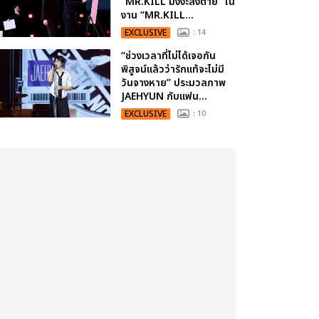
“MR.KILL มังงะสั่งตาย” ใน
งาน “MR.KILL...
EXCLUSIVE
: 14
“ช่วงเวลาที่ไม่ได้เจอกัน
พิสูจน์แล้วว่ารักแท้จะไม่มี
วันจางหาย” ประมวลภาพ
JAEHYUN กับแฟน...
EXCLUSIVE
: 10