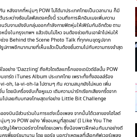
น หลังจากที่หนุ่มๆ POW ไม่ได้มาประเทศไทยเป็นเวลานาน ก็มี
นเต้นระหว่างซ้อมไลฟ์สเตจครั้งนี้ รวมถึงการฝึกอิมเมจเพิ่มความ
นวันงานยังจับกลุ่มออกกำลังกายฟิตหุ่นให้เฟิร์มกันอีกด้วย ตาม
งหนึ่งในกรุงเทพฯ แล้วเขินไม่ไหว จนต้องช่วยกันเอาผ้าไปห่มให้
กับช่วง Behind the Scene Photo Talk ที่ทุกคนขุดรูปจาก
มีรูปภาพอีกมากมายที่เห็นแล้วเป็นต้องยิ้มตามไปกับความทรงจำสุด
จอย่าง ‘Dazzling’ ถึงคิวไตเติลแทร็กของเดบิวต์อัลบั้ม POW
 บนชาร์ต iTunes Album ประเทศไทย เพราะทั้งทั้งฮอลล์ร้อง
i-oh, la-vi-oh-la ไปตามๆ กัน ความสนุกยังไม่หมด เพิ่ม
โดยมีเครื่องจับเท็จหูแมว เติมความน่ารักเรียกเสียงกรี๊ดจาก
้อกันไปเลยกับบทลงโทษสุดเท่อย่าง Little Bit Challenge
จองบินมีส่วนร่วมในการแต่งเนื้อเพลง จากนั้นได้เวลาของไฮไลต์
หนุ่มๆ วง POW อย่าง ‘พี่ชอบหนูที่สุดเลย’ (I Like You The
องขวัญให้พาวเวอร์ชาวไทยโดยเฉพาะ ซึ่งน้องพาวฝึกฝนกันมาอย่างดี
คุณครูพี่ยอร์ชมานาน โดย ยอร์ช บอกว่าเหตุผลที่เลือกคัฟเวอร์เพลง