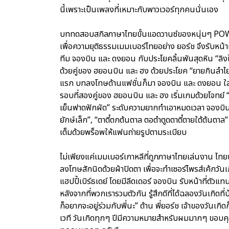
นี้เพราะเป็นเพลงที่เหมาะกับพาวเวอร์ทุกคนนั่นเอง
บททดสอบสกิลภาษาไทยขั้นแอดวานซ์ของหนุ่มๆ POW ต
เพื่อความยุติธรรมเมมเบอร์ไทยอย่าง ยอร์ช จึงรับหน้าที
ทีม จองบิน และ ดงยอน กับประโยคลิ้นพันสุดหิน “ลิงให
ด้วยคู่ของ ฮยอนบิน และ ฮง ด้วยประโยค “ยายกินลำไย น
แรก บทลงโทษด้านแฟชั่นก็มา จองบิน และ ดงยอน ใส่พร
รอบที่สองคู่ของ ฮยอนบิน และ ฮง เริ่มเกมด้วยโจทย์ “
เย็นฟาดฟักผัด” ระดับความยากทำเอาหมดเวลา จองบิน แ
ยักษ์เล็ก”, “ตาตี๋ตกต้นตาล ตอตำตูดตาตี๋ตายใต้ต้นตาล
เต็มด้วยพร็อพให้แฟนถ่ายรูปตามระเบียบ
ไม่เพียงแค่เมมเบอร์เกาหลีที่ถูกภาษาไทยเล่นงาน ไท
ลงโทษสักนิดด้วยผ้าปิดตา เพื่อจะทำเซอร์ไพรส์เค้กวั
แฮปปี้เบิร์ธเดย์ โดยมีลีดเดอร์ จองบิน รับหน้าที่ตั
หลังจากที่พวกเรารวมตัวกัน รู้สึกดีที่ได้ฉลองวันเกิดท
ก็อยากจะอยู่ร่วมกับพี่นะ” ด้าน พี่ยอร์ช เจ้าของวันเก
เวที วันเกิดทุกๆ ปีมีความหมายสำหรับผมมากๆ ขอบค