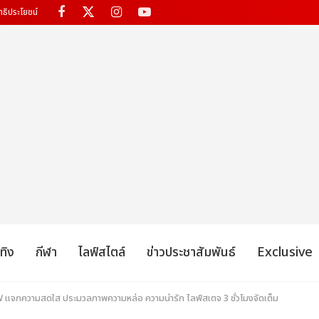
ทธิประโยชน์
เทิง
กีฬา
ไลฟ์สไตล์
ข่าวประชาสัมพันธ์
Exclusive
OW แจกความสดใส ประมวลภาพความหล่อ ความน่ารัก ไลฟ์สเตจ 3 ชั่วโมงจัดเต็ม