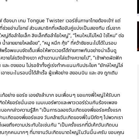
้องมา เกม Tongue Twister เวอร์ชั่นภาษาไทยต้องเข้า! แต่
่ช่วยอ่านโจทย์ ส่วนสมาชิกที่เหลือจับคู่แบ่งเป็นสองทีม เริ่มจาก
ญ่ถือลำไยเล็ก ลิงเล็กถือลำไยใหญ่”, “ไหมใหม่ไม่ไหม้ ใช่ไหม” ต่อ
้ำลายยายไหลย้อย”, “หมู หมึก กุ้ง” ที่คว้าชัยชนะไปได้ในรอบ
็อพแบบจัดเต็มเพื่อให้พาวเวอร์ได้ถ่ายภาพกันอย่างน่าเอ็นดู
ควายไล่ขวิดข้างขวา คว้าขวานมาไล่ขว้างควายไป”, “เช้าฟาดผัดฟัก
ละ ดงยอน ไม่รอช้าทั้งคู่เร่งทำคะแนนกับประโยค “ยักษ์ใหญ่ไล่
” เอาชนะในรอบนี้ได้สำเร็จ ผู้แพ้อย่าง ฮยอนบิน และ ฮง ถูกเติม
ยแท้อย่าง ยอร์ช เองยังลำบาก จนเพื่อนๆ ขอแกงพี่ใหญ่ให้รับบท
นเกิดให้ยอร์ชนั่นเอง เมมเบอร์พาวและพาวเวอร์ร่วมกันร้องเพลง
วแทนบอกกล่าวความรู้สึก “เป็นการฉลองวันเกิดของพี่ยอร์ชครั้งแรก
ี่บ้านเกิดของพี่ยอร์ชเอง วันคล้ายวันเกิดของพี่ในปีถัดๆ ไปพวกเรา
ิดก็เผยถึงความประทับใจเช่นกัน “เป็นครั้งแรกที่มีเค้กวันเกิดบน
ุณทุกคนมากๆ ที่มางานวันเกิดขนาดใหญ่ในวันนี้นะครับ ขอบคุณ