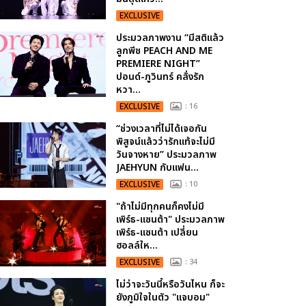
EXCLUSIVE
ประมวลภาพงาน “มีสติแล้ว
ลูกพีช PEACH AND ME
PREMIERE NIGHT”
ปอนด์-ภูวินทร์ คลั่งรัก
หวา...
EXCLUSIVE
: 16
“ช่วงเวลาที่ไม่ได้เจอกัน
พิสูจน์แล้วว่ารักแท้จะไม่มี
วันจางหาย” ประมวลภาพ
JAEHYUN กับแฟน...
EXCLUSIVE
: 10
"ถ้าไม่มีทุกคนก็คงไม่มี
เพิร์ธ-แซนต้า" ประมวลภาพ
เพิร์ธ-แซนต้า เปลี่ยน
ฮอลล์ให...
EXCLUSIVE
: 34
ไม่ว่าจะวันนี้หรือวันไหน ก็จะ
ยังภูมิใจในตัว "แจบอม"