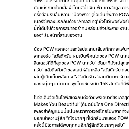
ภาพรวมบรรยากาศงานคุมโทนมาอย่างดี เพราะ “พาวเ
กันแต่งกายด้วยเสื้อผ้าโทนสีน้ำเงิน-ฟ้า-ขาวสุดคูล 
กรี๊ดต้อนรับล้นหลาม “น้องพาว” (ชื่อเล่นที่พี่สาว PO
เนอร์จีเพลงแรกกันด้วย ‘Amazing’ ซึ่งโชว์เพอร์ฟอร
นี้ที่เต็มไปด้วยคาริสม่าออร่าคนหล่อเปล่งประกาย งานน
ยอง” รับหน้าที่ล่ามของงาน
น้อง POW แจกความสดใสประสานเสียงทักทายแฟนๆ เป็
จากยอร์ช “สวัสดีครับ ผมเป็นพี่คนโตของ POW นะครั
ลีดเดอร์ที่ดีที่สุดของ POW นะครับ” ถัดมาที่มังเน่
ครับ” แล้วถึงคิวเจ้าของเสน่ห์ล้นเหลือ “สวัสดีครับ 
เล่นผู้เติมเต็มพลังเก่ง “สวัสดีครับ ฮยอนบินนะครั
ของหนุ่มๆ แน่นมาก พูดไทยชัดระดับ 16K สมกับที่มีพี
โชว์สเต็ปจัดเต็มไลฟ์สเตจกันต่อด้วยพรีเดบิวต์ซิงเก
Makes You Beautiful’ (ต้นฉบับโดย One Direction
เพลงสำคัญแบบนี้แน่นอนว่าพาวเวอร์ไทยไม่พลาดที่จะทำ
บอกเล่าความรู้สึก “ดีใจมากๆ ที่ได้กลับมาแสดง POW HO
ครั้งนี้มีโอกาสได้พบทุกคนอีกก็รู้สึกดีใจมากๆ ครับ”