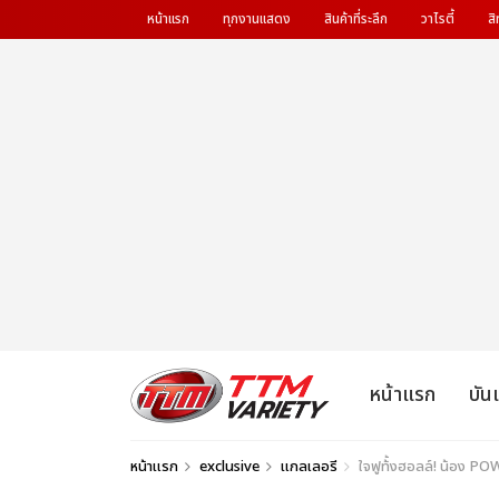
หน้าแรก
ทุกงานแสดง
สินค้าที่ระลึก
วาไรตี้
สิ
หน้าแรก
บัน
หน้าแรก
exclusive
แกลเลอรี
ใจฟูท้้งฮอลล์! น้อง P