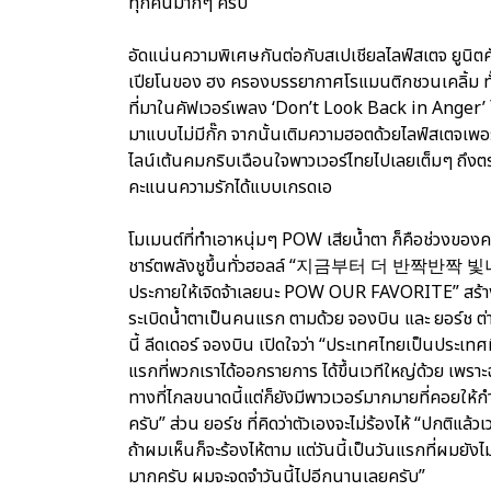
ทุกคนมากๆ ครับ”
อัดแน่นความพิเศษกันต่อกับสเปเชียลไลฟ์สเตจ ยูนิตคั
เปียโนของ ฮง ครองบรรยากาศโรแมนติกชวนเคลิ้ม ทั้งคู่
ที่มาในคัฟเวอร์เพลง ‘Don’t Look Back in Anger
มาแบบไม่มีกั๊ก จากนั้นเติมความฮอตด้วยไลฟ์สเตจเพ
ไลน์เต้นคมกริบเฉือนใจพาวเวอร์ไทยไปเลยเต็มๆ ถึงตร
คะแนนความรักได้แบบเกรดเอ
โมเมนต์ที่ทำเอาหนุ่มๆ POW เสียน้ำตา ก็คือช่วงของ
ชาร์ตพลังชูขึ้นทั่วฮอลล์ “지금부터 더 반짝반짝 빛나자 
ประกายให้เจิดจ้าเลยนะ POW OUR FAVORITE” สร้างค
ระเบิดน้ำตาเป็นคนแรก ตามด้วย จองบิน และ ยอร์ช ต
นี้ ลีดเดอร์ จองบิน เปิดใจว่า “ประเทศไทยเป็นประเทศท
แรกที่พวกเราได้ออกรายการ ได้ขึ้นเวทีใหญ่ด้วย เพรา
ทางที่ไกลขนาดนี้แต่ก็ยังมีพาวเวอร์มากมายที่คอยให
ครับ” ส่วน ยอร์ช ที่คิดว่าตัวเองจะไม่ร้องไห้ “ปกติแ
ถ้าผมเห็นก็จะร้องไห้ตาม แต่วันนี้เป็นวันแรกที่ผมย
มากครับ ผมจะจดจำวันนี้ไปอีกนานเลยครับ”