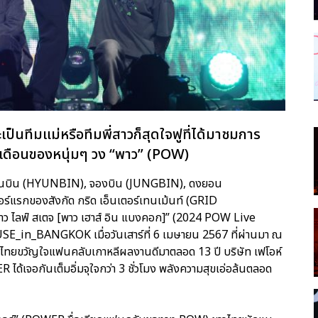
ป็นทีมแม่หรือทีมพี่สาวก็สุดใจฟูที่ได้มาชมการ
6 เดือนของหนุ่มๆ วง “พาว” (POW)
ฮยอนบิน (HYUNBIN), จองบิน (JUNGBIN), ดงยอน
แรกของสังกัด กริด เอ็นเตอร์เทนเม้นท์ (GRID
ว ไลฟ์ สเตจ [พาว เฮาส์ อิน แบงคอก]” (2024 POW Live
_BANGKOK เมื่อวันเสาร์ที่ 6 เมษายน 2567 ที่ผ่านมา ณ
้ผู้จัดไทยขวัญใจแฟนคลับเกาหลีผลงานดีมาตลอด 13 ปี บริษัท เฟโอห์
ได้เจอกันเต็มอิ่มจุใจกว่า 3 ชั่วโมง พลังความสุขเอ่อล้นตลอด