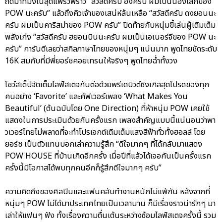
ถัดมาที่มังเน่สุดแพรวพราว “สวัสดีครับ ฮงครับ ผมเป็นน้องเล็กของ
POW นะครับ” แล้วถึงคิวเจ้าของเสน่ห์ล้นเหลือ “สวัสดีครับ ดงยอนนะ
ครับ ผมเป็นคาริสม่าของ POW ครับ” ปิดท้ายกับหนุ่มขี้เล่นผู้เติมเต็ม
พลังเก่ง “สวัสดีครับ ฮยอนบินนะครับ ผมเป็นเอเนอร์จีของ POW นะ
ครับ” การันตีเลยว่าสกิลภาษาไทยของหนุ่มๆ แน่นมาก พูดไทยชัดระดับ
16K สมกับที่มีพี่ยอร์ชคอยเทรนให้จริงๆ พูดไทยฉ่ำทั้งวง
โชว์สเต็ปจัดเต็มไลฟ์สเตจกันต่อด้วยพรีเดบิวต์ซิงเกิลสุดโปรดของทุก
คนอย่าง ‘Favorite’ และคัฟเวอร์เพลง ‘What Makes You
Beautiful’ (ต้นฉบับโดย One Direction) ที่ห้าหนุ่ม POW เคยใช้
แสดงในการประเมินด้วยกันครั้งแรก เพลงสำคัญแบบนี้แน่นอนว่าพา
วเวอร์ไทยไม่พลาดที่จะทำโปรเจกต์เติมเต็มแสงสีฟ้าทั่วทั้งฮอลล์ โดย
ยอร์ช เป็นตัวแทนบอกเล่าความรู้สึก “ดีใจมากๆ ที่ได้กลับมาแสดง
POW HOUSE ที่บ้านเกิดอีกครั้ง เมื่อปีที่แล้วได้เจอกันเป็นครั้งแรก
ครั้งนี้มีโอกาสได้พบทุกคนอีกก็รู้สึกดีใจมากๆ ครับ”
ความคิดถึงของศิลปินและแฟนคลับทำงานหนักไม่แพ้กัน หลังจากที่
หนุ่มๆ POW ไม่ได้มาประเทศไทยเป็นเวลานาน ก็มีเรื่องราวน่ารักๆ มา
เล่าให้แฟนๆ ฟัง ทั้งเรื่องความตื่นเต้นระหว่างซ้อมไลฟ์สเตจครั้งนี้ รวม