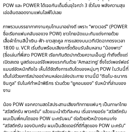
POW และ POWER ได้เจอกันเต็มอิ่มจุใจกว่า 3 ชั่วโมง พลังความสุข
เอ่อล้นตลอดงานแฟนไลฟ์ไปเลย
ภาพรวมบรรยากาศงานคุมโทนมาอย่างดี เพราะ “พาวเวอร์” (POWER
ชื่อเรียกแฟนคลับของวง POW) ชาวไทยนัดแนะกันแต่งกายด้วย
เสื้อผ้าโทนสีน้ำเงิน-ฟ้า-ขาวสุดคูล การแสดงบนเวทีเปิดฉากตรงเวลา
18:00 น. VCR เริ่มต้นพร้อมเสียงกรี๊ดต้อนรับล้นหลาม “น้องพาว”
(ชื่อเล่นที่พี่สาว POWER เรียกกันติดปากด้วยความเอ็นดู) ทำถึงตั้งแต่
เปิดสเตจ บูสต์เอเนอร์จีเพลงแรกกันด้วย ‘Amazing’ ซึ่งโชว์เพอร์ฟอร์
แมนซ์จัดหนักถึงใจ เห็นได้ชัดถึงการเติบโตของหนุ่มๆ POW ในวันนี้ที่
เต็มไปด้วยคาริสม่าออร่าคนหล่อเปล่งประกาย งานนี้มี “ดีเจโบ-ธนากร
ชินกูล” รับไมค์ทำหน้าพิธีกร ร่วมด้วย “ยูคอนยอง” รับหน้าที่ล่ามของ
งาน
น้อง POW แจกความสดใสประสานเสียงทักทายแฟนๆ เป็นภาษาไทย
“สวัสดีครับ พาวครับ” แล้วแนะนำตัวทีละคน เริ่มจากยอร์ช “สวัสดีครับ
ผมเป็นพี่คนโตของ POW นะครับผม” ต่อด้วยหัวหน้าวงคนเก่ง
“สวัสดีครับ จองบินครับ ผมเป็นลีดเดอร์ที่ดีที่สุดของ POW นะครับ”