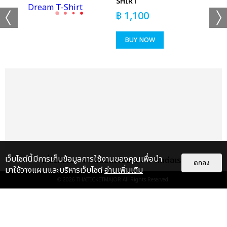
เก่งเหมือนคนอื่น จะเขินนิดหน่อยนะครับ ครั้งแรกที่ผมมาเมืองไทย
RT
SHIRT
ได้รับความทรงจำที่ดีและมีความพิเศษกลับไป ก่อนที่จะมาก็คิดว่าจะได้
฿
1,100
เจอพาวเวอร์และได้สร้างความทรงจำดีๆกลับไป แต่พอได้มาเจอจริงๆ
ก็ได้รับความทรงจำดีๆ จริงๆ รู้สึกดีมากเลยครับ พวกเราจะคอยอยู่ข้าง
BUY NOW
ทุกๆ คนเสมอเลยนะครับ เพราะฉะนั้นในเดือนเมษายน POW NOW
#IRL in LA ขอฝากด้วยนะครับ” ปิดท้ายที่ ฮง “จริงๆ ผมเป็นคนที่ไม่
ค่อยมีน้ำตานะครับ พี่ๆ ก็น่าจะทราบ ผมเองก็ไม่ค่อยได้เสียน้ำตาต่อ
หน้าพี่ๆ รวมถึงที่บริษัทด้วย วันนี้ก็คิดว่าจะไม่เสียน้ำตาแน่ๆ แต่สารภาพ
ว่าผมเกือบจะร้องไห้ตั้งแต่ตอนที่มีวิดีโอเปิดตัวแล้วครับ พยายามจะกลั้น
ไว้และร้องเพลง Amazing หวังว่าจะมีโอกาสมาเจอกับพาวเวอร์ไทยใน
โอกาสต่อๆ ไป มีเพียงแค่คำว่าขอบคุณเท่านั้นครับที่ทำให้พวกเราได้
เจิดจรัสเพราะทุกคนครับ”
เว็บไซต์นี้มีการเก็บข้อมูลการใช้งานของคุณเพื่อนำ
เดินทางมาถึงช่วงสุดท้ายกับซิงเกิลล่าสุด ‘Valentine’ เพลงรักสไตล์
เกี่ยวกับเรา
ติดต่อลงโฆษณา
ติดต่อเรา
ตกลง
มาใช้วางแผนและบริหารเว็บไซต์
อ่านเพิ่มเติม
POW ที่อัดแน่นไปด้วยเพอร์ฟอร์แมนซ์ระดับเทพ บวกกับ ‘Favorite’
© 2026
THAITICKETMAJOR
All Rights Reserved.
(Band Ver.) ที่พาวและพาวเวอร์ได้ร่วมร้องไปด้วยกันมันช่างดีต่อใจ
งานนี้แฟนคลับเซอร์ไพรส์มา-ศิลปินเซอร์ไพรส์กลับไม่โกง ห้าหนุ่ม
POW ลงจากเวทีบุกเข้าประชิดตัวแฟนๆ ในเพลง ‘Valentine’ (Rock
Ver.) เดินแจกลูกบอลพร้อมลายเซ็นด้วยมือตัวเองกันอย่างสนุกสนาน