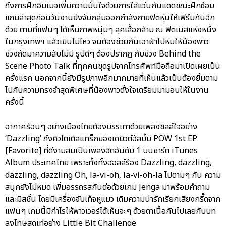
ถึงการฝึกอิมเมจเพิ่มความมั่นใจด้วยการใส่แว่นกันแดดขณะฝึกซ้อม
แถมล่าสุดก่อนวันงานยังจับกลุ่มออกกำลังกายฟิตหุ่นให้เฟิร์มกันอีก
ด้วย ตามที่แฟนๆ ได้เห็นภาพหนุ่มๆ ลุคเสื้อกล้าม ณ ฟิตเนสแห่งหนึ่ง
ในกรุงเทพฯ แล้วเขินไม่ไหว จนต้องช่วยกันเอาผ้าไปห่มให้น้องพาว
ช่วงถัดมาความลับไม่มี รูปดีๆ ต้องปรากฏ กับช่วง Behind the
Scene Photo Talk ที่ทุกคนขุดรูปจากโทรศัพท์มือถือมาเปิดเผยเป็น
ครั้งแรก นอกจากนี้ยังมีรูปภาพอีกมากมายที่เห็นแล้วเป็นต้องยิ้มตาม
ไปกับความทรงจำสุดพิเศษที่น้องพาวตั้งใจเตรียมมามอบให้ในงาน
ครั้งนี้
อากาศร้อนๆ อย่างเมืองไทยต้องบรรเทาด้วยเพลงชิลล์ใจอย่าง
‘Dazzling’ ถึงคิวไตเติลแทร็กของเดบิวต์อัลบั้ม POW 1st EP
[Favorite] ที่ดีงามสมเป็นเพลงฮิตอันดับ 1 บนชาร์ต iTunes
Album ประเทศไทย เพราะทั้งทั้งฮอลล์ร้อง Dazzling, dazzling,
dazzling, dazzling Oh, la-vi-oh, la-vi-oh-la ไปตามๆ กัน ความ
สนุกยังไม่หมด เพิ่มอรรถรสกันต่อด้วยเกม Jenga มาพร้อมคำถาม
และมิสชั่น โดยมีเครื่องจับเท็จหูแมว เติมความน่ารักเรียกเสียงกรี๊ดจาก
แฟนๆ เกมนี้มีกำไรให้พาวเวอร์ได้เห็นจะๆ ด้วยตาเนื้อกันไปเลยกับบท
ลงโทษสุดเท่อย่าง Little Bit Challenge