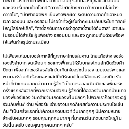
ให้พาวเวอร์ได้ถ่ายภาพกันอย่างน่าเอ็นดู รอบที่สองคู่ของ ฮยอนบิน
และ ฮง เริ่มเกมด้วยโจทย์ “ควายไล่ขวิดข้างขวา คว้าขวานมาไล่ขว้าง
ควายไป”, “เช้าฟาดผัดฟัก เย็นฟาดฟักผัด” ระดับความยากทำเอาหมด
เวลา จองบิน และ ดงยอน ไม่รอช้าทั้งคู่เร่งทำคะแนนกับประโยค “ยักษ์
ใหญ่ไล่ยักษ์เล็ก”, “ตาตี๋ตกต้นตาล ตอตำตูดตาตี๋ตายใต้ต้นตาล” เอาชนะ
ในรอบนี้ได้สำเร็จ ผู้แพ้อย่าง ฮยอนบิน และ ฮง ถูกเติมเต็มด้วยพร็อพ
ให้แฟนถ่ายรูปตามระเบียบ
ไม่เพียงแค่เมมเบอร์เกาหลีที่ถูกภาษาไทยเล่นงาน ไทยแท้อย่าง ยอร์ช
เองยังลำบาก จนเพื่อนๆ ขอแกงพี่ใหญ่ให้รับบทลงโทษสักนิดด้วยผ้า
ปิดตา เพื่อจะทำเซอร์ไพรส์เค้กวันเกิดให้ยอร์ชนั่นเอง เมมเบอร์พาวและ
พาวเวอร์ร่วมกันร้องเพลงแฮปปี้เบิร์ธเดย์ โดยมีลีดเดอร์ จองบิน รับ
หน้าที่ตัวแทนบอกกล่าวความรู้สึก “เป็นการฉลองวันเกิดของพี่ยอร์ช
ครั้งแรกหลังจากที่พวกเรารวมตัวกัน รู้สึกดีที่ได้ฉลองวันเกิดที่บ้านเกิด
ของพี่ยอร์ชเอง วันคล้ายวันเกิดของพี่ในปีถัดๆ ไปพวกเราก็อยากจะอยู่
ร่วมกับพี่นะ” ด้าน พี่ยอร์ช เจ้าของวันเกิดก็เผยถึงความประทับใจเช่น
กัน “เป็นครั้งแรกที่มีเค้กวันเกิดบนเวที วันเกิดทุกๆ ปีมีความหมาย
สำหรับผมมากๆ ขอบคุณทุกคนมากๆ ที่มางานวันเกิดขนาดใหญ่ใน
วันนี้นะครับ ขอบคุณทุกคนมากๆ ครับ”