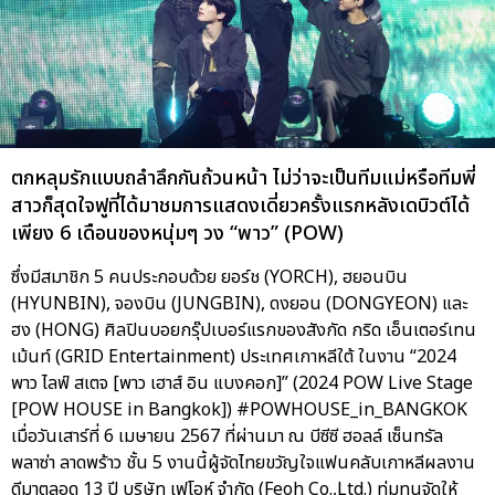
ตกหลุมรักแบบถลำลึกกันถ้วนหน้า ไม่ว่าจะเป็นทีมแม่หรือทีมพี่
สาวก็สุดใจฟูที่ได้มาชมการแสดงเดี่ยวครั้งแรกหลังเดบิวต์ได้
เพียง 6 เดือนของหนุ่มๆ วง “พาว” (POW)
ซึ่งมีสมาชิก 5 คนประกอบด้วย ยอร์ช (YORCH), ฮยอนบิน
(HYUNBIN), จองบิน (JUNGBIN), ดงยอน (DONGYEON) และ
ฮง (HONG) ศิลปินบอยกรุ๊ปเบอร์แรกของสังกัด กริด เอ็นเตอร์เทน
เม้นท์ (GRID Entertainment) ประเทศเกาหลีใต้ ในงาน “2024
พาว ไลฟ์ สเตจ [พาว เฮาส์ อิน แบงคอก]” (2024 POW Live Stage
[POW HOUSE in Bangkok]) #POWHOUSE_in_BANGKOK
เมื่อวันเสาร์ที่ 6 เมษายน 2567 ที่ผ่านมา ณ บีซีซี ฮอลล์ เซ็นทรัล
พลาซ่า ลาดพร้าว ชั้น 5 งานนี้ผู้จัดไทยขวัญใจแฟนคลับเกาหลีผลงาน
ดีมาตลอด 13 ปี บริษัท เฟโอห์ จำกัด (Feoh Co.,Ltd.) ทุ่มทุนจัดให้