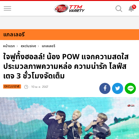
N
แกลเลอรี
หน้าแรก
exclusive
แกลเลอรี
ใจฟูท้้งฮอลล์! น้อง POW แจกความสดใส
ประมวลภาพความหล่อ ความน่ารัก ไลฟ์ส
เตจ 3 ชั่วโมงจัดเต็ม
EXCLUSIVE
: 10 เม.ย. 2567