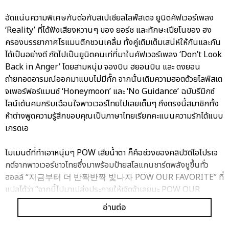
อัดแน่นความพิเศษกันต่อกับสเปเชียลไลฟ์สเตจ ยูนิตคัฟเวอร์เพลง
‘Reality’ ที่ได้ฟังเสียงหวานๆ ของ ยอร์ช และทักษะเปียโนของ ฮง
ครองบรรยากาศโรแมนติกชวนเคลิ้ม ทั้งคู่เติมเต็มเสน่ห์ให้กันและกัน
ได้เป็นอย่างดี ถัดไปเป็นยูนิตคนเท่ที่มาในคัฟเวอร์เพลง ‘Don’t Look
Back in Anger’ โดยสามหนุ่ม จองบิน ฮยอนบิน และ ดงยอน
ถ่ายทอดอารมณ์ออกมาแบบไม่มีกั๊ก จากนั้นเติมความฮอตด้วยไลฟ์สเต
จเพอร์ฟอร์แมนซ์ ‘Honeymoon’ และ ‘No Guidance’ ฉบับรีมิกซ์
ไลน์เต้นคมกริบเฉือนใจพาวเวอร์ไทยไปเลยเต็มๆ ถึงตรงนี้สมาชิกทั้ง
ห้าต่างพูดความรู้สึกขอบคุณเป็นภาษาไทยเรียกคะแนนความรักได้แบบ
เกรดเอ
โมเมนต์ที่ทำเอาหนุ่มๆ POW เสียน้ำตา ก็คือช่วงของคลิปวิดีโอโปรเจ
กต์จากพาวเวอร์ชาวไทยซึ่งมาพร้อมป้ายสโลแกนชาร์ตพลังชูขึ้นทั่ว
ฮอลล์ “지금부터 더 반짝반짝 빛나자 POW OUR FAVORITE” ที่
แปลได้ว่า “จากนี้ไปมาเปล่งประกายให้เจิดจ้าเลยนะ POW OUR
FAVORITE” สร้างความตื้นตันใจกับพลังซัพพอร์ตที่แฟนๆ มอบให้
อ่านต่อ
จน ฮง น้องเล็กระเบิดน้ำตาเป็นคนแรก ตามด้วย จองบิน และ ยอร์ช
ต่างขอบคุณกันและกันที่ร่วมเดินบนเส้นทางแห่งความสำเร็จในครั้งนี้