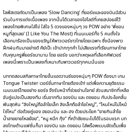
ไลฟ์สเตจถัดมาเป็นเพลง ‘Slow Dancing’ ที่ยอร์ชและจองบินมีส่วน
ร่วมในการแต่งเนื้อเพลง จากนั้นได้เวลาของไฮไลต์ที่เคยสปอยล์ไว้
เพลงไทยพิเศษใส่ไข่ ใส่ใจ 5 ดวงของหนุ่มๆ วง POW อย่าง ‘พี่ชอบ
หนูที่สุดเลย’ (I Like You The Most) ที่เมมเบอร์ทั้ง 5 คนตั้งใจ
เลือกมาร้องเป็นของขวัญให้พาวเวอร์ชาวไทยโดยเฉพาะ ซึ่งน้องพาว
ฝึกฝนกันมาอย่างดี คีย์เป๊ะ เข้าปากทุกคำ ไม่เสียแรงที่เรียนภาษาไทย
กับคุณครูพี่ยอร์ชมานาน โดย ยอร์ช บอกว่าเหตุผลที่เลือกคัฟเวอร์
เพลงนี้เพราะเป็นเพลงที่เหมาะกับพาวเวอร์ทุกคนนั่นเอง
บททดสอบสกิลภาษาไทยขั้นแอดวานซ์ของหนุ่มๆ POW ต้องมา เกม
Tongue Twister เวอร์ชั่นภาษาไทยต้องเข้า! แต่เพื่อความยุติธรรม
เมมเบอร์ไทยอย่าง ยอร์ช จึงรับหน้าที่ช่วยอ่านโจทย์ ส่วนสมาชิกที่เหลือ
จับคู่แบ่งเป็นสองทีม เริ่มจากทีม จองบิน และ ดงยอน กับประโยคลิ้น
พันสุดหิน “ลิงใหญ่ถือลำไยเล็ก ลิงเล็กถือลำไยใหญ่”, “ไหมใหม่ไม่ไหม้
ใช่ไหม” ต่อด้วยคู่ของ ฮยอนบิน และ ฮง ด้วยประโยค “ยายกินลำไย
น้ำลายยายไหลย้อย”, “หมู หมึก กุ้ง” ที่คว้าชัยชนะไปได้ในรอบแรก บท
ลงโทษด้านแฟชั่นก็มา จองบิน และ ดงยอน ใส่พร็อพแบบจัดเต็มเพื่อ