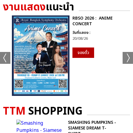
งานแสดง
แนะนำ
ลีดเดอร์ จองบิน เปิดใจว่า “ประเทศไทยเป็นประเทศที่มีความหมายลึก
ซึ้งต่อพวกเรา เป็นบ้านเกิดของพี่ยอร์ช เป็นที่แรกที่พวกเราได้ออก
RBSO 2026 : ANIME
รายการ ได้ขึ้นเวทีใหญ่ด้วย เพราะฉะนั้น POW HOUSE ในครั้งนี้พวก
CONCERT
เราก็อยากแสดงให้เต็มที่ ระยะทางที่ไกลขนาดนี้แต่ก็ยังมีพาวเวอร์
วันที่แสดง :
มากมายที่คอยให้กำลังใจคอยสนับสนุนพวกเราอยู่ ผมรู้สึกขอบคุณ
20/08/26
ทุกคนจริงๆครับ” ส่วน ยอร์ช ที่คิดว่าตัวเองจะไม่ร้องไห้ “ปกติแล้วเวลา
ไปงานโรงเรียนผมจะบอกคุณพ่อคุณแม่ว่าอย่าร้องไห้ เพราะว่าถ้าผม
จองตั๋ว
เห็นก็จะร้องไห้ตาม แต่วันนี้เป็นวันแรกที่ผมยังไม่ทันได้เห็นพ่อแม่
ร้องไห้ น้ำตาผมก็ไหลออกมาเลย ขอบคุณทุกคนมากครับ ผมจะจดจำ
วันนี้ไปอีกนานเลยครับ”
ดงฮยอน “ขอเวลาให้ผมสักครู่ได้ไหมครับ อยากจะใช้เวลาเก็บภาพแต่ละ
ท่านที่มาในวันนี้ไว้ในสายตาของผมครับ นึกถึงตอนที่จะเป็นไอดอล
แรกๆ ครับ ภาพที่ผมวาดฝันไว้มันเปิดอยู่ข้างหน้าผมแล้ว ก็บอกเสมอ
นะครับว่าการที่มีตัวตนของพาวเป็นเพราะพาวเวอร์ ผมขอขอบคุณพาว
TTM
SHOPPING
เวอร์ทุกคนที่มีตัวตนอยู่เพื่อพวกเราครับ พอได้ดูวิดีโอเมื่อสักครู่นี้ก็พูด
กับตัวเองเลยนะครับว่าไม่มีเหตุผลเลยนะที่ฉันจะไม่เต็มที่ ขอบคุณและ
SMASHING PUMPKINS -
รักนะครับ อายจังเลยครับ” ฮยอนบิน “ผมเป็นคนพูดอะไรแบบนี้ไม่
SIAMESE DREAM T-