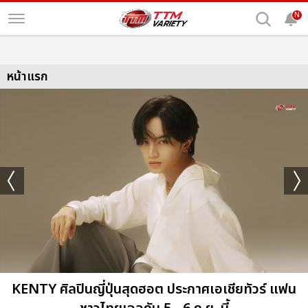
N
หน้าแรก
KENTY ศิลปินญี่ปุ่นสุดฮอต ประกาศเอเชียทัวร์ แฟน