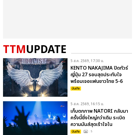
TTM
UPDATE
5 ส.ค. 2569, 17:30 น.
KENTO NAKAJIMA ปิดทัวร์
ญี่ปุ่น 27 รอบสุดประทับใจ
พร้อมเจอแฟนชาวไทย 5-6
ก.ย. นี้
บันเทิง
5 ส.ค. 2569, 16:15 น.
เก็บตกภาพ NATORI กลับมา
ครั้งนี้ยิ่งใหญ่กว่าเดิม ระเบิด
ความมันส์สุดเร้าใจใน
NATORI ONE-MAN LIVE
บันเทิง
: 5