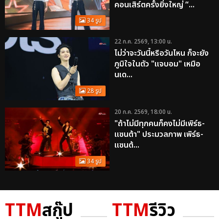
คอนเสิร์ตครั้งยิ่งใหญ่ “...
34 รูป
22 ก.ค. 2569, 13:00 น.
ไม่ว่าจะวันนี้หรือวันไหน ก็จะยัง
ภูมิใจในตัว "แจบอม" เหมือ
นเด...
28 รูป
20 ก.ค. 2569, 18:00 น.
"ถ้าไม่มีทุกคนก็คงไม่มีเพิร์ธ-
แซนต้า" ประมวลภาพ เพิร์ธ-
แซนต้...
34 รูป
TTM
สกู๊ป
TTM
รีวิว