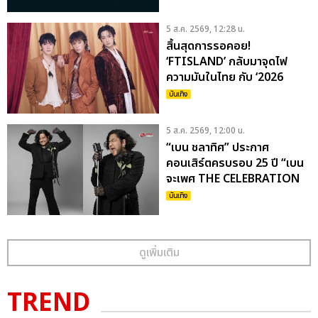
TOUR “KOSHIN (MARCH)”
IN BANGKOK
5 ส.ค. 2569, 12:28 น.
สิ้นสุดการรอคอย!
‘FTISLAND’ กลับมาจุดไฟ
ความมันในไทย กับ ‘2026
FTISLAND TOUR 0 — XIX
บันเทิง
— III ‘FATE’ IN BANGKOK’
8 ส.ค. นี้
5 ส.ค. 2569, 12:00 น.
“เบน ชลาทิศ” ประกาศ
คอนเสิร์ตครบรอบ 25 ปี “เบน
จะเพศ THE CELEBRATION
CONCERT” 6 มี.ค. 2570 ที่
บันเทิง
UOB LIVE
ดูเพิ่มเติม
TREND