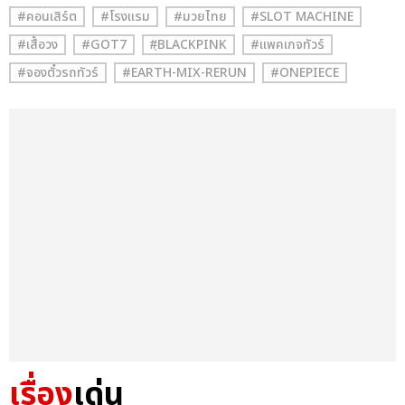
#คอนเสิร์ต
#โรงแรม
#มวยไทย
#SLOT MACHINE
#เสื้อวง
#GOT7
#ฺBLACKPINK
#แพคเกจทัวร์
#จองตั๋วรถทัวร์
#EARTH-MIX-RERUN
#ONEPIECE
เรื่อง
เด่น