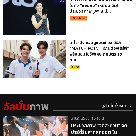
ในตัว "แจบอม" เหมือนเดิม!
ประมวลภาพ JAY B ป...
EXCLUSIVE
เตโช-ปิง ชวนดูแมตซ์แรกซีรีส์
“MATCH POINT รักนี้ต้องเสิร์ฟ”
พร้อมชมโชว์พิเศษ กดบัตร 19
ก.ค....
บันเทิง
อัลบั้ม
ภาพ
ดูอัลบั้มทั้งหมด
3 ส.ค. 2569, 18:15 น.
ประมวลภาพ “จอส-กวิน” จัด
ปาร์ตี้ริมหาดสุดฮอต ใน