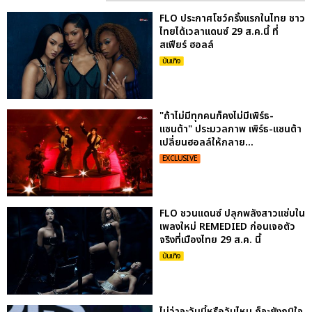
FLO ประกาศโชว์ครั้งแรกในไทย ชาว
ไทยได้เวลาแดนซ์ 29 ส.ค.นี้ ที่
สเฟียร์ ฮอลล์
บันเทิง
"ถ้าไม่มีทุกคนก็คงไม่มีเพิร์ธ-
แซนต้า" ประมวลภาพ เพิร์ธ-แซนต้า
เปลี่ยนฮอลล์ให้กลาย...
EXCLUSIVE
FLO ชวนแดนซ์ ปลุกพลังสาวแซ่บใน
เพลงใหม่ REMEDIED ก่อนเจอตัว
จริงที่เมืองไทย 29 ส.ค. นี้
บันเทิง
ไม่ว่าจะวันนี้หรือวันไหน ก็จะยังภูมิใจ