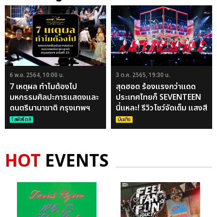
6 พ.ย. 2564, 10:00 น.
3 ต.ค. 2565, 19:30 น.
7 เหตุผล ทำไมต้องไป
สุดฮอต ร้องแรงกว่าแดด
มหกรรมศิลปะการแสดงและ
ประเทศไทยก็ SEVENTEEN
ดนตรีนานาชาติ กรุงเทพฯ
นี่แหละ! รีวิวโชว์จัดเต็ม แสงสี
ครั้งที่ 23
เสียงอลังการ กะรัตเอเนอร์จี้
ไลฟ์สไตล์
บันเทิง
ล้นกับคอนเสิร์ต
#BETHESUNINBKK
HOT
EVENTS