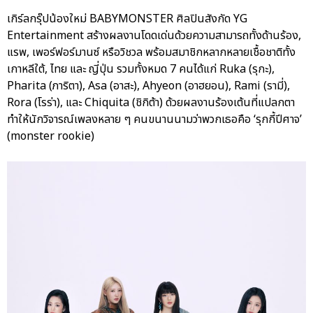
เกิร์ลกรุ๊ปน้องใหม่ BABYMONSTER ศิลปินสังกัด YG
Entertainment สร้างผลงานโดดเด่นด้วยความสามารถทั้งด้านร้อง,
แรพ, เพอร์ฟอร์มานซ์ หรือวิชวล พร้อมสมาชิกหลากหลายเชื้อชาติทั้ง
เกาหลีใต้, ไทย และ ญี่ปุ่น รวมทั้งหมด 7 คนได้แก่ Ruka (รุกะ),
Pharita (ภาริตา), Asa (อาสะ), Ahyeon (อาฮยอน), Rami (รามี่),
Rora (โรร่า), และ Chiquita (ชิกิต้า) ด้วยผลงานร้องเต้นที่แปลกตา
ทำให้นักวิจารณ์เพลงหลาย ๆ คนขนานนามว่าพวกเธอคือ ‘รุกกี้ปีศาจ’
(monster rookie)