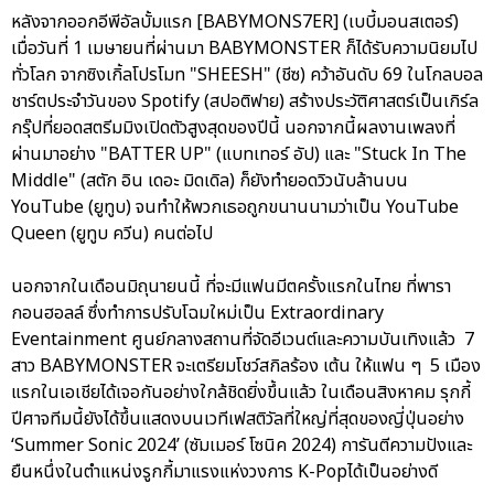
หลังจากออกอีพีอัลบั้มแรก [BABYMONS7ER] (เบบี้มอนสเตอร์)
เมื่อวันที่ 1 เมษายนที่ผ่านมา BABYMONSTER ก็ได้รับความนิยมไป
ทั่วโลก จากซิงเกิ้ลโปรโมท "SHEESH" (ชีซ) คว้าอันดับ 69 ในโกลบอล
ชาร์ตประจำวันของ Spotify (สปอติฟาย) สร้างประวัติศาสตร์เป็นเกิร์ล
กรุ๊ปที่ยอดสตรีมมิงเปิดตัวสูงสุดของปีนี้ นอกจากนี้ผลงานเพลงที่
ผ่านมาอย่าง "BATTER UP" (แบทเทอร์ อัป) และ "Stuck In The
Middle" (สตัก อิน เดอะ มิดเดิล) ก็ยังทำยอดวิวนับล้านบน
YouTube (ยูทูบ) จนทำให้พวกเธอถูกขนานนามว่าเป็น YouTube
Queen (ยูทูบ ควีน) คนต่อไป
นอกจากในเดือนมิถุนายนนี้ ที่จะมีแฟนมีตครั้งแรกในไทย ที่พารา
กอนฮอลล์ ซึ่งทำการปรับโฉมใหม่เป็น Extraordinary
Eventainment ศูนย์กลางสถานที่จัดอีเวนต์และความบันเทิงแล้ว 7
สาว BABYMONSTER จะเตรียมโชว์สกิลร้อง เต้น ให้แฟน ๆ 5 เมือง
แรกในเอเชียได้เจอกันอย่างใกล้ชิดยิ่งขึ้นแล้ว ในเดือนสิงหาคม รุกกี้
ปีศาจทีมนี้ยังได้ขึ้นแสดงบนเวทีเฟสติวัลที่ใหญ่ที่สุดของญี่ปุ่นอย่าง
‘Summer Sonic 2024’ (ซัมเมอร์ โซนิค 2024) การันตีความปังและ
ยืนหนึ่งในตำแหน่งรูกกี้มาแรงแห่งวงการ K-Popได้เป็นอย่างดี