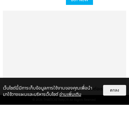
BUY NOW
เว็บไซต์นี้มีการเก็บข้อมูลการใช้งานของคุณเพื่อนำ
เกี่ยวกับเรา
ติดต่อลงโฆษณา
ติดต่อเรา
ตกลง
มาใช้วางแผนและบริหารเว็บไซต์
อ่านเพิ่มเติม
เรื่อง
แนะนำ
© 2026
THAITICKETMAJOR
All Rights Reserved.
BABYMONSTER ประกาศเวิลด์ทัวร์
ใหม่ พร้อมโชว์และโปรดักชันที่ดีกว่า
เดิม 7-8 พ.ย. ที่อิมแพ...