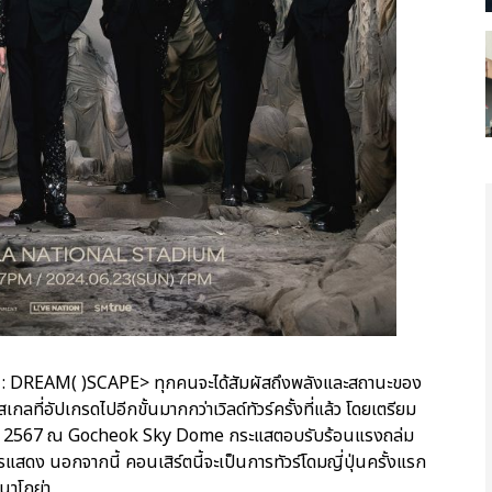
3 : DREAM( )SCAPE> ทุกคนจะได้สัมผัสถึงพลังและสถานะของ
กลที่อัปเกรดไปอีกขั้นมากกว่าเวิลด์ทัวร์ครั้งที่แล้ว โดยเตรียม
ษภาคม 2567 ณ Gocheok Sky Dome กระแสตอบรับร้อนแรงถล่ม
รแสดง นอกจากนี้ คอนเสิร์ตนี้จะเป็นการทัวร์โดมญี่ปุ่นครั้งแรก
นาโกย่า