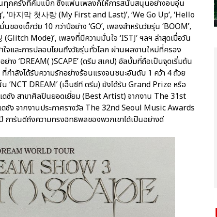
ทุกครั้งที่คัมแบ็ก ซึ่งแฟนเพลงก็ให้การสนับสนุนอย่างอบอุ่น
 Young’, ‘마지막 첫사랑 (My First and Last)’, ‘We Go Up’, ‘Hello
ั่นของเด็กวัย 10 กว่าปีอย่าง ‘GO’, เพลงสำหรับวัยรุ่น ‘BOOM’,
Glitch Mode)’, เพลงที่มีความมั่นใจ ‘ISTJ’ ฯลฯ ล่าสุดเมื่อวัน
ข้าใจและการปลอบโยนถึงวัยรุ่นทั่วโลก ผ่านผลงานใหม่ที่ครอง
อย่าง ‘DREAM( )SCAPE’ (ดรีม สเคป) อัลบั้มที่ถือเป็นจุดเริ่มต้น
’ ที่กำลังได้รับความรักอย่างร้อนแรงจนชนะอันดับ 1 คว้า 4 ถ้วย
้น ‘NCT DREAM’ (เอ็นซีที ดรีม) ยังได้รับ Grand Prize หรือ
ลแดซัง สาขาศิลปินยอดเยี่ยม (Best Artist) จากงาน The 31st
แดซัง จากงานประกาศรางวัล The 32nd Seoul Music Awards
 การันตีถึงความทรงอิทธิพลของพวกเขาได้เป็นอย่างดี