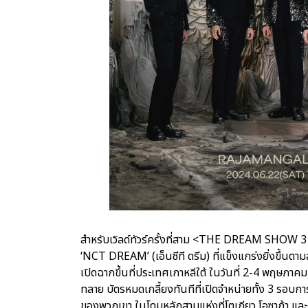
สำหรับเวิลด์ทัวร์ครั้งที่สาม <THE DREAM SHOW 
‘NCT DREAM’ (เอ็นซีที ดรีม) ที่แข็งแกร่งยิ่งขึ้นตามสเ
เปิดฉากขึ้นที่ประเทศเกาหลีใต้ ในวันที่ 2-4 พฤ
ทลาย บัตรหมดเกลี้ยงทันทีที่เปิดจำหน่ายทั้ง 3 รอบกา
ของพวกเขา ในโดมหลักสามแห่งที่โตเกียว โอซาก้า และ