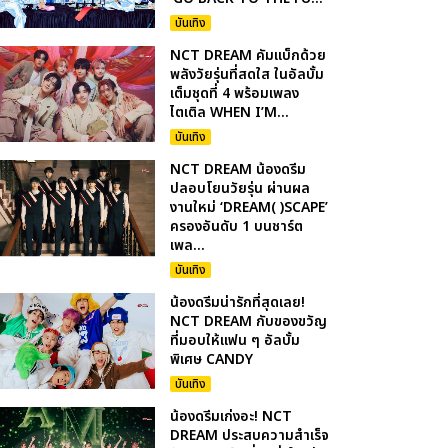
บันเทิง
NCT DREAM คัมแบ็กด้วย
พลังวัยรุ่นที่สดใส ในอัลบั้ม
เต็มชุดที่ 4 พร้อมเพลง
ไตเติล WHEN I’M...
บันเทิง
NCT DREAM น้องดรีม
ปลอบโยนวัยรุ่น ผ่านผล
งานใหม่ ‘DREAM( )SCAPE’
ครองอันดับ 1 บนชาร์ต
เพล...
บันเทิง
น้องดรีมน่ารักที่สุดเลย!
NCT DREAM กับของขวัญ
ที่มอบให้แฟน ๆ อัลบั้ม
พิเศษ CANDY
บันเทิง
น้องดรีมเก่งอะ! NCT
DREAM ประสบความสำเร็จ