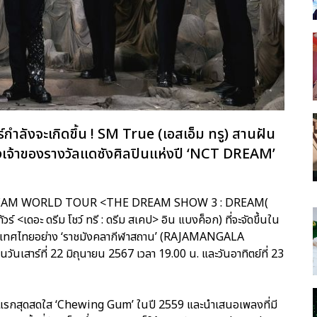
ร์กำลังจะเกิดขึ้น ! SM True (เอสเอ็ม ทรู) สานฝัน
งเจ้าของรางวัลแดซังศิลปินแห่งปี ‘NCT DREAM’
4 NCT DREAM WORLD TOUR <THE DREAM SHOW 3 : DREAM(
์ <เดอะ ดรีม โชว์ ทรี : ดรีม สเคป> อิน แบงค็อก) ที่จะจัดขึ้นใน
นประเทศไทยอย่าง ‘ราชมังคลากีฬาสถาน’ (RAJAMANGALA
าร์ที่ 22 มิถุนายน 2567 เวลา 19.00 น. และวันอาทิตย์ที่ 23
กิลแรกสุดสดใส ‘Chewing Gum’ ในปี 2559 และนำเสนอเพลงที่มี