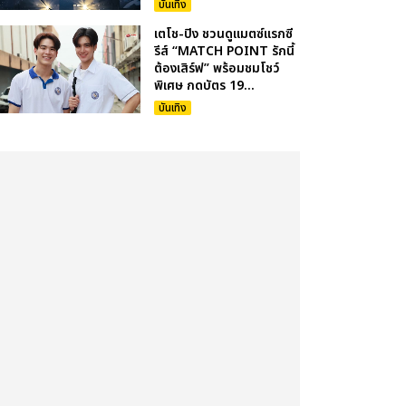
บันเทิง
เตโช-ปิง ชวนดูแมตซ์แรกซี
รีส์ “MATCH POINT รักนี้
ต้องเสิร์ฟ” พร้อมชมโชว์
พิเศษ กดบัตร 19...
บันเทิง