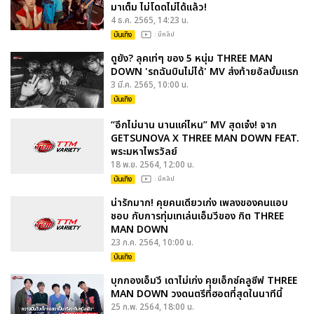
มาเต็ม ไม่โดดไม่ได้แล้ว!
4 ธ.ค. 2565, 14:23 น.
บันเทิง
: มีคลิป
ดูยัง? ลุคเท่ๆ ของ 5 หนุ่ม THREE MAN
DOWN 'รถฉันบินไม่ได้' MV ส่งท้ายอัลบั้มแรก
3 มี.ค. 2565, 10:00 น.
บันเทิง
“อีกไม่นาน นานแค่ไหน” MV สุดเจ๋ง! จาก
GETSUNOVA X THREE MAN DOWN FEAT.
พระมหาไพรวัลย์
18 พ.ย. 2564, 12:00 น.
บันเทิง
: มีคลิป
น่ารักมาก! คุยคนเดียวเก่ง เพลงของคนแอบ
ชอบ กับการทุ่มเทเล่นเอ็มวีของ กิต THREE
MAN DOWN
23 ก.ค. 2564, 10:00 น.
บันเทิง
บุกกองเอ็มวี เดาไม่เก่ง คุยเอ็กซ์คลูซีฟ THREE
MAN DOWN วงดนตรีที่ฮอตที่สุดในนาทีนี้
25 ก.พ. 2564, 18:00 น.