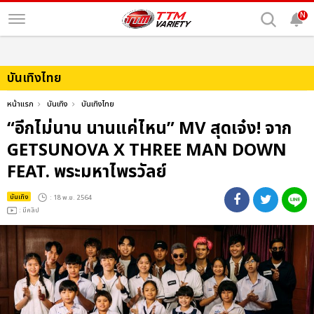
N
บันเทิงไทย
หน้าแรก
บันเทิง
บันเทิงไทย
“อีกไม่นาน นานแค่ไหน” MV สุดเจ๋ง! จาก
GETSUNOVA X THREE MAN DOWN
FEAT. พระมหาไพรวัลย์
บันเทิง
: 18 พ.ย. 2564
: มีคลิป