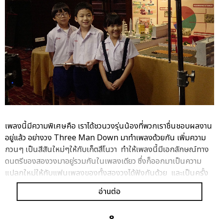
เพลงนี้มีความพิเศษคือ เราได้ชวนวงรุ่นน้องที่พวกเราชื่นชอบผลงาน
อยู่แล้ว อย่างวง Three Man Down มาทำเพลงด้วยกัน เพิ่มความ
กวนๆ เป็นสีสันใหม่ๆให้กับเก็ตสึโนวา ทำให้เพลงนี้มีเอกลักษณ์ทาง
ดนตรีของสองวงมาอยู่รวมกันในเพลงเดียว ซึ่งก็ออกมาเป็นความ
แปลกใหม่ให้กับแฟนเพลงของทั้งสองวงได้ฟังกันด้วย และเป็นครั้ง
แรกของเก็ตสึโนวาเลย ที่ได้นำเอาธรรมเทศนามาไว้ในเพลง คือเราได้มี
อ่านต่อ
โอกาสฟังธรรมเทศนาของท่าน พระมหาไพรวัลย์ วรวณฺโณ ที่มีบางช่วง
บางตอนให้แง่คิดที่เข้ากับเนื้อหาเพลง ที่สอนให้เราเลิกรอคอย อย่า