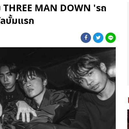
หนุ่ม THREE MAN DOWN 'รถ
ัลบั้มแรก