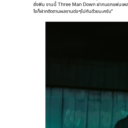
ยิ่งฟิน งานนี้ Three Man Down ฝากบอกแฟนเพลงทุก
ไงก็ฝากติดตามผลงานต่อๆไปกันด้วยนะครับ”