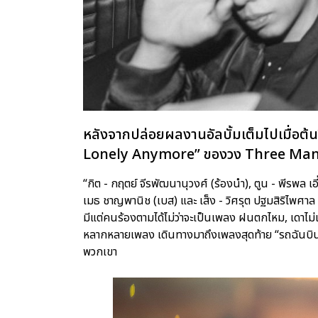
หลังจากปล่อยผลงานอัลบั้มเต็มไปเมื่อต้น
Lonely Anymore” ของวง Three Man Do
“กิต - กฤตย์ จีรพัฒนานุวงศ์ (ร้องนำ), ตูน - พีรพล เอี
เมธ ชาญพานิช (เบส) และ เส็ง - วิศรุต ปฐมสิริไพศาล (
มีแต่คนร้องตามได้ไม่ว่าจะเป็นเพลง ฝนตกไหม, เดาไม่เ
หลากหลายเพลง เดินทางมาถึงเพลงสุดท้าย “รถฉันบินไม
พวกเขา