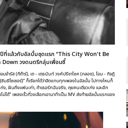
ปีที่แล้วกับอัลบั้มชุดแรก “This City Won't Be
wn วงดนตรีกลุ่มเพื่อนซี้
่ยมจำรัส (กีต้าร์), เต - เตธนันท์ วงศ์ปรีชาโชค (กลอง), โอม - กิจฎิ
ซินธิไซเซอร์)” ก็เรียกได้ว่าฮิตแทบทุกเพลงในอัลบั้ม ไปทางไหนก็
ก่ง, ฝันถึงแฟนเก่า, ถ้าเธอรักฉันจริง, คุยคนเดียวเก่ง และอีก
่ได้” เพลงเร็วที่วงเลือกเอามาทำเป็น MV ส่งท้ายอัลบั้มแรกของ