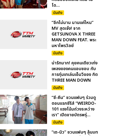
โด...
บันเทิง
“อีกไม่นาน นานแค่ไหน”
MV สุดเจ๋ง! จาก
GETSUNOVA X THREE
MAN DOWN FEAT. พระ
มหาไพรวัลย์
บันเทิง
น่ารักมาก! คุยคนเดียวเก่ง
เพลงของคนแอบชอบ กับ
การทุ่มเทเล่นเอ็มวีของ กิต
THREE MAN DOWN
บันเทิง
“ซี-คีน” ชวนแฟนๆ ร่วมดู
ตอนแรกซีรีส์ “WEIRDO-
101 แรงโน้มถ่วงระหว่าง
เรา” เปิดขายบัตรพรุ่...
บันเทิง
“เต-นิว” ชวนแฟนๆ ลุ้นบท