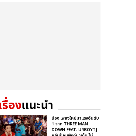
เรื่อง
แนะนำ
น้อง เพลงใหม่มาแรงอันดับ
1 จาก THREE MAN
DOWN FEAT. URBOYTJ
กลิ่นป๊อบพังค์มาเต็ม ไม่