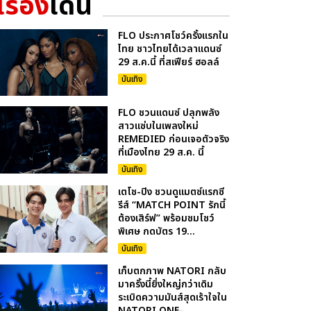
เรื่อง
เด่น
FLO ประกาศโชว์ครั้งแรกใน
ไทย ชาวไทยได้เวลาแดนซ์
29 ส.ค.นี้ ที่สเฟียร์ ฮอลล์
บันเทิง
FLO ชวนแดนซ์ ปลุกพลัง
สาวแซ่บในเพลงใหม่
REMEDIED ก่อนเจอตัวจริง
ที่เมืองไทย 29 ส.ค. นี้
บันเทิง
เตโช-ปิง ชวนดูแมตซ์แรกซี
รีส์ “MATCH POINT รักนี้
ต้องเสิร์ฟ” พร้อมชมโชว์
พิเศษ กดบัตร 19...
บันเทิง
เก็บตกภาพ NATORI กลับ
มาครั้งนี้ยิ่งใหญ่กว่าเดิม
ระเบิดความมันส์สุดเร้าใจใน
NATORI ONE-...