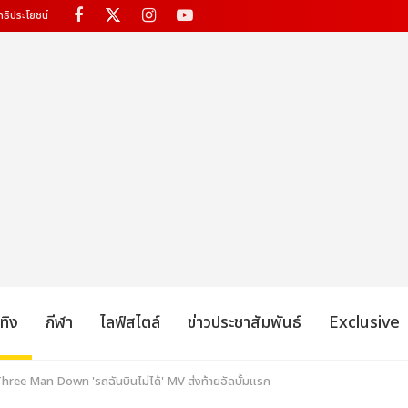
ทธิประโยชน์
เทิง
กีฬา
ไลฟ์สไตล์
ข่าวประชาสัมพันธ์
Exclusive
ม Three Man Down 'รถฉันบินไม่ได้' MV ส่งท้ายอัลบั้มแรก