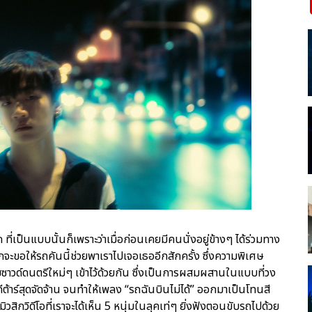
 ที่เป็นแบบนั้นก็เพราะว่าเมื่อก่อนเคยมีคนนั่งอยู่ข้างๆ ได้ร่วมทาง
ยากจะขอให้รถคันนี้ช่วยพาเราไปเจอเธออีกสักครั้ง ซึ่งความพิเศษ
วด์ดนตรีใหม่ๆ เข้าไว้ด้วยกัน ซึ่งเป็นการผสมผสานในแบบที่วง
ต้าร์สุดจัดจ้าน จนทำให้เพลง “รถฉันบินไม่ได้” ออกมาเป็นโทนสี
วสิกวิดีโอที่เราจะได้เห็น 5 หนุ่มในลุคเท่ๆ ยิ่งฟังตอนขับรถไปด้วย