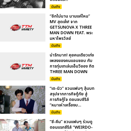
บันเทิง
“อีกไม่นาน นานแค่ไหน”
MV สุดเจ๋ง! จาก
GETSUNOVA X THREE
MAN DOWN FEAT. พระ
มหาไพรวัลย์
บันเทิง
น่ารักมาก! คุยคนเดียวเก่ง
เพลงของคนแอบชอบ กับ
การทุ่มเทเล่นเอ็มวีของ กิต
THREE MAN DOWN
บันเทิง
“เต-นิว” ชวนแฟนๆ ลุ้นบท
สรุปจากภารกิจกู้ภัย สู่
ภารกิจกู้ใจ ตอนจบซีรีส์
“หมาเห่าเครื่องบ...
บันเทิง
“ซี-คีน” ชวนแฟนๆ ร่วมดู
ตอนแรกซีรีส์ “WEIRDO-