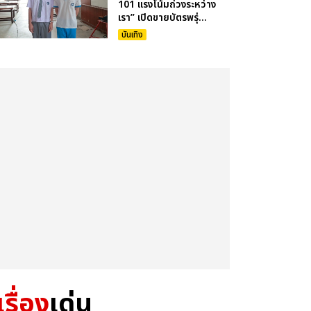
101 แรงโน้มถ่วงระหว่าง
เรา” เปิดขายบัตรพรุ่...
บันเทิง
เรื่อง
เด่น