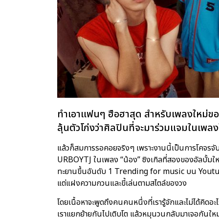
ทำเอาแฟนๆ ฮือฮาสุด สำหรับเพลงใหม
ลุ้นตัวโก่งว่าศิลปินที่จะมาร่วมแจมในเพล
แล้วก็สมการรอคอยจริงๆ เพราะงานนี้เป็นการโคจรจับคู
URBOYTJ ในเพลง “น้อง” ซิงเกิลที่สองของอัลบั้มใหม
ทะยานขึ้นอันดับ 1 Trending for music บน Youtube
แต่แฝงความกวนและขี้เล่นตามสไตล์ของวง
โดยเนื้อหาจะพูดถึงคนคนหนึ่งที่เรารู้จักและไม่ได้คิ
เราแยกย้ายกันไปเติบโต แล้วหมุนวนกลับมาเจอกันใหม่ 