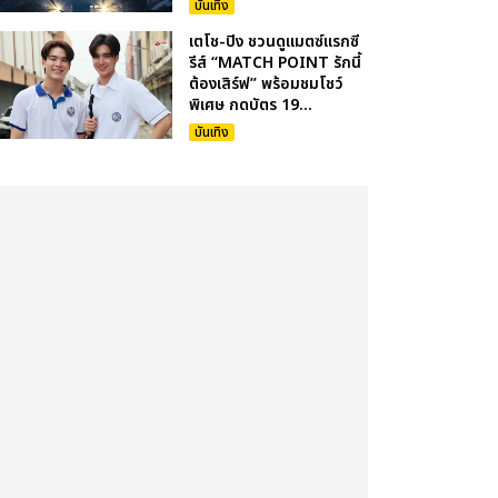
บันเทิง
เตโช-ปิง ชวนดูแมตซ์แรกซี
รีส์ “MATCH POINT รักนี้
ต้องเสิร์ฟ” พร้อมชมโชว์
พิเศษ กดบัตร 19...
บันเทิง