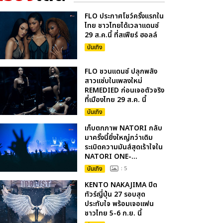
FLO ประกาศโชว์ครั้งแรกใน
ไทย ชาวไทยได้เวลาแดนซ์
29 ส.ค.นี้ ที่สเฟียร์ ฮอลล์
บันเทิง
FLO ชวนแดนซ์ ปลุกพลัง
สาวแซ่บในเพลงใหม่
REMEDIED ก่อนเจอตัวจริง
ที่เมืองไทย 29 ส.ค. นี้
บันเทิง
เก็บตกภาพ NATORI กลับ
มาครั้งนี้ยิ่งใหญ่กว่าเดิม
ระเบิดความมันส์สุดเร้าใจใน
NATORI ONE-...
บันเทิง
: 5
KENTO NAKAJIMA ปิด
ทัวร์ญี่ปุ่น 27 รอบสุด
ประทับใจ พร้อมเจอแฟน
ชาวไทย 5-6 ก.ย. นี้