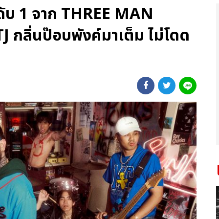
นดับ 1 จาก THREE MAN
ิ่นป๊อบพังค์มาเต็ม ไม่โดด