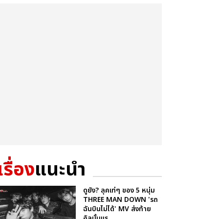
เรื่อง
แนะนำ
ดูยัง? ลุคเท่ๆ ของ 5 หนุ่ม
THREE MAN DOWN 'รถ
ฉันบินไม่ได้' MV ส่งท้าย
อัลบั้มแร...