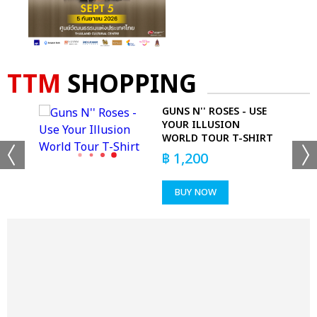
TTM
SHOPPING
OUR
GUNS N'' ROSES - USE
YOUR ILLUSION
WORLD TOUR T-SHIRT
฿
1,200
BUY NOW