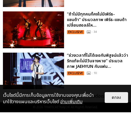
"ถ้าไม่มีทุกคนก็คงไม่มีเพิร์ธ-
แซนต้า" ประมวลภาพ เพิร์ธ-แซนต้า
เปลี่ยนฮอลล์ให...
EXCLUSIVE
: 34
“ช่วงเวลาที่ไม่ได้เจอกันพิสูจน์แล้วว่า
รักแท้จะไม่มีวันจางหาย” ประมวล
ภาพ JAEHYUN กับแฟน...
EXCLUSIVE
: 10
เว็บไซต์นี้มีการเก็บข้อมูลการใช้งานของคุณเพื่อนำ
เกี่ยวกับเรา
ติดต่อลงโฆษณา
ติดต่อเรา
ประมวลภาพงาน “มีสติแล้วลูกพีช
ตกลง
มาใช้วางแผนและบริหารเว็บไซต์
อ่านเพิ่มเติม
PEACH AND ME PREMIERE
NIGHT” ปอนด์-ภูวินทร์ คลั่งรัก
© 2026
THAITICKETMAJOR
All Rights Reserved.
หวา...
EXCLUSIVE
: 16