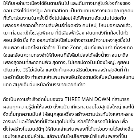
ให้กับเหล่าชาวเมืองได้อินตามกันไป และเดินทางมาสู่โชว์ช่วงท้ายของ
คอนเสิร์ตได้มีการ์ตูน Animation เป็นตัวแทนของวงขอบคุณทุกคน
ที่ได้มาร่วมงานในครั้งนี้ ซึ่งไม่ปล่อยให้ได้พักนานอัดแน่นไปต่อกับ
เพลงอกหักตอกย้ำความสัมพันธ์ที่ผิดหวัง คนใหม่, ไหนบอกเลิกแล้ว,
เมา ก่อนจะเข้าโชว์สุดพิเศษ ที่มีเสียงฟ้าร้อง ฝนตกดังกึกก้องไปทั่ว
คอนเสิร์ต ซึ่ง กิต ออกมาโซโล่เปียโนสร้างอารมณ์ความเหงาสุดซึ้งไป
กับเพลง ฝนตกไหม ต่อด้วย Time Zone, ฝันถึงแฟนเก่า ที่กระแทก
ใจและย้อนความทรงจำให้กับคนที่ยังลืมไม่ลงได้หลั่งน้ำตา จนมาถึง
เพลงสุดอินที่สะกดคนฟัง สุดทาง, ไม่เคยมีดาวในเมืองใหญ่, คุยคน
เดียวเก่ง, วิธีไม่เสียใจ และปิดท้ายคอนเสิร์ตด้วยเพลงรักสุดฮิตที่ ถ้า
เธอรักฉันจริง ทำเอาเหล่าแฟนเพลงอินร้องตามดังลั่นสนั่นฮอลล์แทบ
แตก สนุกเต็มอิ่มเหนือคำบรรยายเลยทีเดียว
ถือเป็นความสำเร็จอีกขั้นของวง THREE MAN DOWN ที่สามารถ
ผสมทุกความรู้สึกให้ลงตัว ตั้งแต่วินาทีแรกจนจบโชว์สุดยิ่งใหญ่ และได้
จัดเต็มทุกความมันส์ ให้สนุกสุดเหวี่ยง สร้างความประทับใจหลากหลาย
อารมณ์ และใช้พลังที่มีใส่จนสุดไม่มียั้ง เรียกได้ว่าแรงดีไม่มีตก เพื่อ
ตั้งใจสร้างโมเมนต์ดีๆ ให้กับเหล่าแฟนเพลงที่ได้มาร่วมงานได้อย่างอิ่ม
เอมใจและอบอุ่นหัวใจ…แล้วพบกันใหม่โอกาสหน้า!! แฟนเพลงที่ชื่น