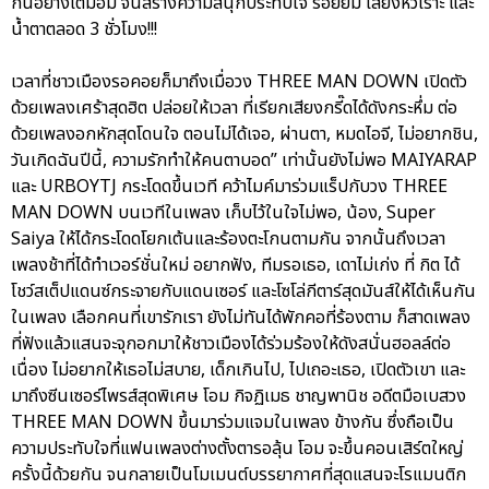
กันอย่างเต็มอิ่ม จนสร้างความสนุกประทับใจ รอยยิ้ม เสียงหัวเราะ และ
น้ำตาตลอด 3 ชั่วโมง!!!
เวลาที่ชาวเมืองรอคอยก็มาถึงเมื่อวง THREE MAN DOWN เปิดตัว
ด้วยเพลงเศร้าสุดฮิต ปล่อยให้เวลา ที่เรียกเสียงกรี๊ดได้ดังกระหึ่ม ต่อ
ด้วยเพลงอกหักสุดโดนใจ ตอนไม่ได้เจอ, ผ่านตา, หมดไอจี, ไม่อยากชิน,
วันเกิดฉันปีนี้, ความรักทำให้คนตาบอด” เท่านั้นยังไม่พอ MAIYARAP
และ URBOYTJ กระโดดขึ้นเวที คว้าไมค์มาร่วมแร็ปกับวง THREE
MAN DOWN บนเวทีในเพลง เก็บไว้ในใจไม่พอ, น้อง, Super
Saiya ให้ได้กระโดดโยกเต้นและร้องตะโกนตามกัน จากนั้นถึงเวลา
เพลงช้าที่ได้ทำเวอร์ชั่นใหม่ อยากฟัง, ทีมรอเธอ, เดาไม่เก่ง ที่ กิต ได้
โชว์สเต็ปแดนซ์กระจายกับแดนเซอร์ และโซโล่กีตาร์สุดมันส์ให้ได้เห็นกัน
ในเพลง เลือกคนที่เขารักเรา ยังไม่ทันได้พักคอที่ร้องตาม ก็สาดเพลง
ที่ฟังแล้วแสนจะจุกอกมาให้ชาวเมืองได้ร่วมร้องให้ดังสนั่นฮอลล์ต่อ
เนื่อง ไม่อยากให้เธอไม่สบาย, เด็กเกินไป, ไปเถอะเธอ, เปิดตัวเขา และ
มาถึงซีนเซอร์ไพรส์สุดพิเศษ โอม กิจฏิเมธ ชาญพานิช อดีตมือเบสวง
THREE MAN DOWN ขึ้นมาร่วมแจมในเพลง ข้างกัน ซึ่งถือเป็น
ความประทับใจที่แฟนเพลงต่างตั้งตารอลุ้น โอม จะขึ้นคอนเสิร์ตใหญ่
ครั้งนี้ด้วยกัน จนกลายเป็นโมเมนต์บรรยากาศที่สุดแสนจะโรแมนติก