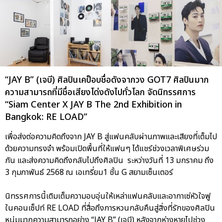
“JAY B” (เจบี) ศิลปินเคป็อบชื่อดังจากวง GOT7 ศิลปินมาก
ความสามารถที่มีชื่อเสียงโด่งดังไปทั่วโลก จัดนิทรรศการ
“Siam Center X JAY B The 2nd Exhibition in
Bangkok: RE LOAD”
เพื่อส่งต่อความคิดถึงจาก JAY B สู่แฟนคลับผ่านภาพและเสียงที่เต็มไป
ด้วยความทรงจำ พร้อมเปิดพื้นที่ให้แฟนๆ ได้แชร์ช่วงเวลาพิเศษร่วม
กัน และส่งความคิดถึงกลับไปถึงศิลปิน ระหว่างวันที่ 13 มกราคม ถึง
3 กุมภาพันธ์ 2568 ณ เอเทรี่ยม1 ชั้น G สยามเซ็นเตอร์
นิทรรศการนี้เติมเต็มความอบอุ่นให้เหล่าแฟนคลับและอากาเซ่หัวใจฟู
ในคอนเซ็ปท์ RE LOAD ที่สื่อถึงการหวนกลับคืนสู่สิ่งที่รักของศิลปิน
หนุ่มมากความสามารถอย่าง “JAY B” (เจบี) หลังจากห่างหายไปช่วง