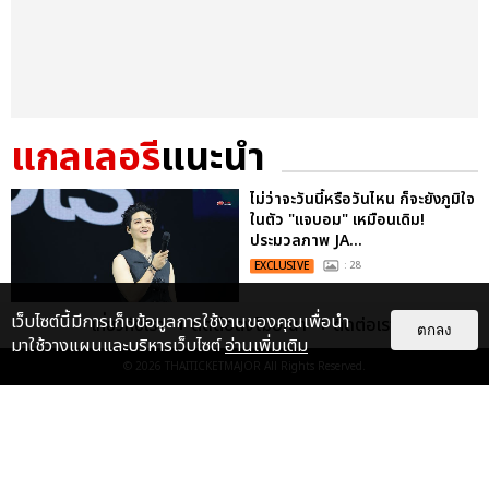
แกลเลอรี
แนะนำ
ไม่ว่าจะวันนี้หรือวันไหน ก็จะยังภูมิใจ
ในตัว "แจบอม" เหมือนเดิม!
ประมวลภาพ JA...
EXCLUSIVE
: 28
เว็บไซต์นี้มีการเก็บข้อมูลการใช้งานของคุณเพื่อนำ
เกี่ยวกับเรา
ติดต่อลงโฆษณา
ติดต่อเรา
ตกลง
มาใช้วางแผนและบริหารเว็บไซต์
อ่านเพิ่มเติม
ประมวลภาพ “JAY B” ปิดฉาก
© 2026
THAITICKETMAJOR
All Rights Reserved.
คอนเสิร์ตใหญ่ที่มอบให้ด้วยหัวใจ
2025 JAY B CONCERT [TAPE:RE
LO...
EXCLUSIVE