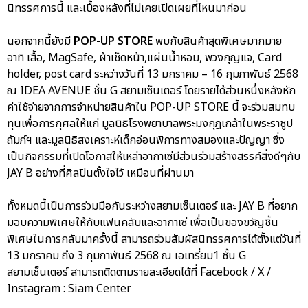
นิทรรศการนี้ และเบื้องหลังที่ไม่เคยเปิดเผยที่ไหนมาก่อน
นอกจากนี้ยังมี
POP-UP STORE
พบกับสินค้าสุดพิเศษมากมาย
อาทิ เสื้อ, MagSafe, ผ้าเช็ดหน้า,แผ่นน้ำหอม, พวงกุญแจ, Card
holder, post card ระหว่างวันที่ 13 มกราคม – 16 กุมภาพันธ์ 2568
ณ IDEA AVENUE ชั้น G สยามเซ็นเตอร์ โดยรายได้ส่วนหนึ่งหลังหัก
ค่าใช้จ่ายจากการจำหน่ายสินค้าใน POP-UP STORE นี้ จะร่วมสมทบ
ทุนเพื่อการกุศลให้แก่ มูลนิธิโรงพยาบาลพระมงกุฎเกล้าในพระราชูป
ถัมภ์ฯ และมูลนิธิสงเคราะห์เด็กอ่อนพิการทางสมองและปัญญา ซึ่ง
เป็นกิจกรรมที่เปิดโอกาสให้เหล่าอากาเซ่มีส่วนร่วมสร้างสรรค์สิ่งดีๆกับ
JAY B อย่างที่ศิลปินตั้งใจไว้ เหมือนที่ผ่านมา
ทั้งหมดนี้เป็นการร่วมมือกันระหว่างสยามเซ็นเตอร์ และ JAY B ที่อยาก
มอบความพิเศษให้กับแฟนคลับและอากาเซ่ เพื่อเป็นของขวัญชิ้น
พิเศษในการกลับมาครั้งนี้ สามารถร่วมสัมผัสนิทรรศการได้ตั้งแต่วันที่
13 มกราคม ถึง 3 กุมภาพันธ์ 2568 ณ เอเทรี่ยม1 ชั้น G
สยามเซ็นเตอร์ สามารถติดตามรายละเอียดได้ที่ Facebook / X /
Instagram : Siam Center