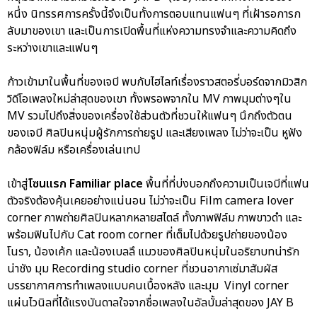
หนึ่ง นิทรรศการครั้งนี้จึงเป็นทั้งการตอบแทนแฟนๆ ที่เฝ้ารอการก
ลับมาของเขา และเป็นการเปิดพื้นที่แห่งความทรงจำและความคิดถึง
ระหว่างเขาและแฟนๆ
ก้าวเข้ามาในพื้นที่ของเจบี พบกับไฮไลท์เรื่องราวสตอรี่บอร์ดจากมิวสิก
วิดีโอเพลงใหม่ล่าสุดของเขา ทั้งพรอพจากใน MV ภาพมุมต่างๆใน
MV รวมไปถึงสิ่งของเครื่องใช้ส่วนตัวที่ชวนให้แฟนๆ นึกถึงตัวตน
ของเจบี ศิลปินหนุ่มผู้รักการถ่ายรูป และเสียงเพลง ไม่ว่าจะเป็น หูฟัง
กล้องฟิล์ม หรือเครื่องเล่นเทป
เข้าสู่
โซนแรก Familiar place
พื้นที่ที่บ่งบอกถึงความเป็นเจบีที่แฟน
ตัวจริงต้องคุ้นเคยอย่างแน่นอน ไม่ว่าจะเป็น Film camera lover
corner ภาพถ่ายศิลปินหลากหลายสไตล์ ทั้งภาพฟิล์ม ภาพขาวดำ และ
พร้อมฟินไปกับ Cat room corner ที่เต็มไปด้วยรูปถ่ายของน้อง
โนรา, น้องเค้ก และน้องเบลลึ แมวของศิลปินหนุ่มในอริยาบทน่ารัก
น่าชัง มุม Recording studio corner ที่ชวนอากาเซ่มาสัมผัส
บรรยากาศการทำเพลงแบบคนเบื้องหลัง และมุม Vinyl corner
แผ่นไวนิลที่ได้แรงบันดาลใจจากชื่อเพลงในอัลบั้มล่าสุดของ JAY B