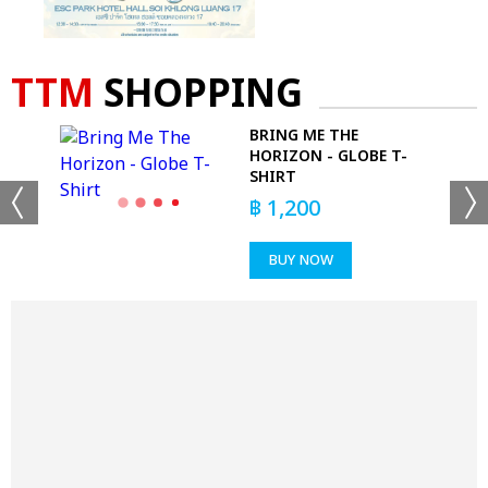
TTM
SHOPPING
S -
BRING ME THE
HORIZON - GLOBE T-
SHIRT
฿
1,200
BUY NOW