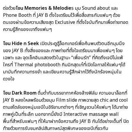
ต่อด้วย
โซน Memories & Melodie
s มุม Sound about และ
Phone Booth ที่ JAY B ตั้งใจเตรียมไว้เพื่อสื่อสารกับแฟนๆ ด้วย
ตนเองผ่านข้อความเสียงสุด Exclusive ที่ตั้งใจบันทึกมาเพื่อถ่ายทอด
ความรู้สึกของเขาถึงแฟนๆ
โซน Hide n Seek
เปิดประตูตู้ล็อกเกอร์เพื่อค้นพบตัวตนอีกมุมนึง
ของ JAY B ทั้งสิ่งของและ ภาพถ่ายที่ตั้งใจเตรียมมาเพื่อแฟนๆ โดย
เฉพาะ และ จุดเช็คอินแสดงตัวในฐานะ “เพื่อนรัก” ที่คิดถึงเจบีไม่แพ้
ใครที่ Thermal photobooth กิมมิกสุดเก๋ที่เปิดโอกาสให้แฟนๆได้
มาบันทึกความทรงจำ และเขียนความรู้สึกฝากไว้ถึงนักร้องหนุ่มใน
ดวงใจ
โซน Dark Room
ดื่มด่ำกับบรรยากาศห้องล้างฟิล์ม ความอนาล็อกที่
JAY B หลงใหลพร้อมด้วยมุม Film slide ภาพฉายสุด chic and cool
ตามสไตล์ของหนุ่มเจบีในอิริยาบทต่างๆ ที่เชิญชวนให้แฟนๆ ได้มาถ่าย
ภาพคู่เป็นที่ระลึก นอกจากนี้ยังมี Interactive massage wall
พื้นที่สำหรับแฟนๆ ที่ให้มาฝากข้อความถึง JAY B กันได้อย่างเต็มที่ ปิด
ท้ายด้วยการรับชมคลิปสัมภาษณ์สุดพิเศษของเจบีเกี่ยวกับ