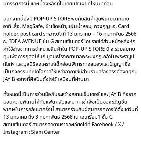
นิทรรศการนี้ และเบื้องหลังที่ไม่เคยเปิดเผยที่ไหนมาก่อน
นอกจากนี้ยังมี
POP-UP STORE
พบกับสินค้าสุดพิเศษมากมาย
อาทิ เสื้อ, MagSafe, ผ้าเช็ดหน้า,แผ่นน้ำหอม, พวงกุญแจ, Card
holder, post card ระหว่างวันที่ 13 มกราคม – 16 กุมภาพันธ์ 2568
ณ IDEA AVENUE ชั้น G สยามเซ็นเตอร์ โดยรายได้ส่วนหนึ่งหลังหัก
ค่าใช้จ่ายจากการจำหน่ายสินค้าใน POP-UP STORE นี้ จะร่วมสมทบ
ทุนเพื่อการกุศลให้แก่ มูลนิธิโรงพยาบาลพระมงกุฎเกล้าในพระราชูป
ถัมภ์ฯ และมูลนิธิสงเคราะห์เด็กอ่อนพิการทางสมองและปัญญา ซึ่ง
เป็นกิจกรรมที่เปิดโอกาสให้เหล่าอากาเซ่มีส่วนร่วมสร้างสรรค์สิ่งดีๆกับ
JAY B อย่างที่ศิลปินตั้งใจไว้ เหมือนที่ผ่านมา
ทั้งหมดนี้เป็นการร่วมมือกันระหว่างสยามเซ็นเตอร์ และ JAY B ที่อยาก
มอบความพิเศษให้กับแฟนคลับและอากาเซ่ เพื่อเป็นของขวัญชิ้น
พิเศษในการกลับมาครั้งนี้ สามารถร่วมสัมผัสนิทรรศการได้ตั้งแต่วันที่
13 มกราคม ถึง 3 กุมภาพันธ์ 2568 ณ เอเทรี่ยม1 ชั้น G
สยามเซ็นเตอร์ สามารถติดตามรายละเอียดได้ที่ Facebook / X /
Instagram : Siam Center