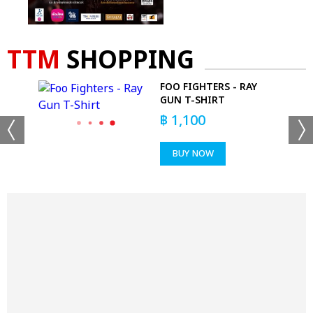
TTM
SHOPPING
PERS
FOO FIGHTERS - RAY
GUN T-SHIRT
฿
1,100
BUY NOW