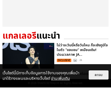
แกลเลอรี
แนะนำ
ไม่ว่าจะวันนี้หรือวันไหน ก็จะยังภูมิใจ
ในตัว "แจบอม" เหมือนเดิม!
ประมวลภาพ JA...
EXCLUSIVE
: 28
เว็บไซต์นี้มีการเก็บข้อมูลการใช้งานของคุณเพื่อนำ
เกี่ยวกับเรา
ติดต่อลงโฆษณา
ติดต่อเรา
ตกลง
มาใช้วางแผนและบริหารเว็บไซต์
อ่านเพิ่มเติม
ประมวลภาพ “JAY B” ปิดฉาก
© 2026
THAITICKETMAJOR
All Rights Reserved.
คอนเสิร์ตใหญ่ที่มอบให้ด้วยหัวใจ
2025 JAY B CONCERT [TAPE:RE
LO...
EXCLUSIVE