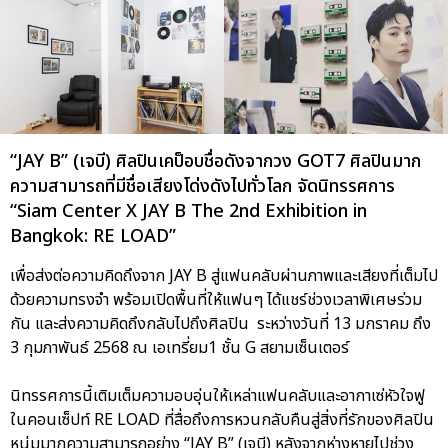
“JAY B” (เจบี) ศิลปินเคป็อบชื่อดังจากวง GOT7 ศิลปินมาก
ความสามารถที่มีชื่อเสียงโด่งดังไปทั่วโลก จัดนิทรรศการ
“Siam Center X JAY B The 2nd Exhibition in
Bangkok: RE LOAD”
เพื่อส่งต่อความคิดถึงจาก JAY B สู่แฟนคลับผ่านภาพและเสียงที่เต็มไป
ด้วยความทรงจำ พร้อมเปิดพื้นที่ให้แฟนๆ ได้แชร์ช่วงเวลาพิเศษร่วม
กัน และส่งความคิดถึงกลับไปถึงศิลปิน ระหว่างวันที่ 13 มกราคม ถึง
3 กุมภาพันธ์ 2568 ณ เอเทรี่ยม1 ชั้น G สยามเซ็นเตอร์
นิทรรศการนี้เติมเต็มความอบอุ่นให้เหล่าแฟนคลับและอากาเซ่หัวใจฟู
ในคอนเซ็ปท์ RE LOAD ที่สื่อถึงการหวนกลับคืนสู่สิ่งที่รักของศิลปิน
หนุ่มมากความสามารถอย่าง “JAY B” (เจบี) หลังจากห่างหายไปช่วง