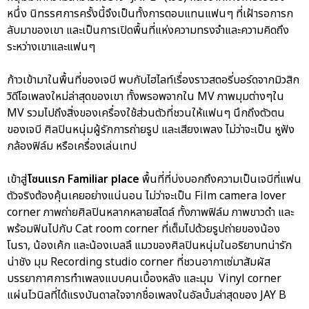
หนึ่ง นิทรรศการครั้งนี้จึงเป็นทั้งการตอบแทนแฟนๆ ที่เฝ้ารอการก
ลับมาของเขา และเป็นการเปิดพื้นที่แห่งความทรงจำและความคิดถึง
ระหว่างเขาและแฟนๆ
ก้าวเข้ามาในพื้นที่ของเจบี พบกับไฮไลท์เรื่องราวสตอรี่บอร์ดจากมิวสิก
วิดีโอเพลงใหม่ล่าสุดของเขา ทั้งพรอพจากใน MV ภาพมุมต่างๆใน
MV รวมไปถึงสิ่งของเครื่องใช้ส่วนตัวที่ชวนให้แฟนๆ นึกถึงตัวตน
ของเจบี ศิลปินหนุ่มผู้รักการถ่ายรูป และเสียงเพลง ไม่ว่าจะเป็น หูฟัง
กล้องฟิล์ม หรือเครื่องเล่นเทป
เข้าสู่
โซนแรก Familiar place
พื้นที่ที่บ่งบอกถึงความเป็นเจบีที่แฟน
ตัวจริงต้องคุ้นเคยอย่างแน่นอน ไม่ว่าจะเป็น Film camera lover
corner ภาพถ่ายศิลปินหลากหลายสไตล์ ทั้งภาพฟิล์ม ภาพขาวดำ และ
พร้อมฟินไปกับ Cat room corner ที่เต็มไปด้วยรูปถ่ายของน้อง
โนรา, น้องเค้ก และน้องเบลลึ แมวของศิลปินหนุ่มในอริยาบทน่ารัก
น่าชัง มุม Recording studio corner ที่ชวนอากาเซ่มาสัมผัส
บรรยากาศการทำเพลงแบบคนเบื้องหลัง และมุม Vinyl corner
แผ่นไวนิลที่ได้แรงบันดาลใจจากชื่อเพลงในอัลบั้มล่าสุดของ JAY B