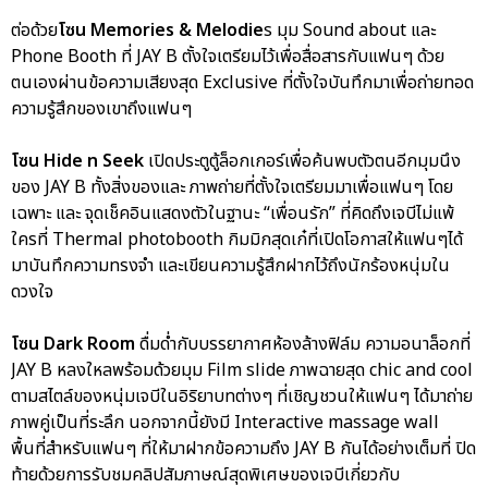
ต่อด้วย
โซน Memories & Melodie
s มุม Sound about และ
Phone Booth ที่ JAY B ตั้งใจเตรียมไว้เพื่อสื่อสารกับแฟนๆ ด้วย
ตนเองผ่านข้อความเสียงสุด Exclusive ที่ตั้งใจบันทึกมาเพื่อถ่ายทอด
ความรู้สึกของเขาถึงแฟนๆ
โซน Hide n Seek
เปิดประตูตู้ล็อกเกอร์เพื่อค้นพบตัวตนอีกมุมนึง
ของ JAY B ทั้งสิ่งของและ ภาพถ่ายที่ตั้งใจเตรียมมาเพื่อแฟนๆ โดย
เฉพาะ และ จุดเช็คอินแสดงตัวในฐานะ “เพื่อนรัก” ที่คิดถึงเจบีไม่แพ้
ใครที่ Thermal photobooth กิมมิกสุดเก๋ที่เปิดโอกาสให้แฟนๆได้
มาบันทึกความทรงจำ และเขียนความรู้สึกฝากไว้ถึงนักร้องหนุ่มใน
ดวงใจ
โซน Dark Room
ดื่มด่ำกับบรรยากาศห้องล้างฟิล์ม ความอนาล็อกที่
JAY B หลงใหลพร้อมด้วยมุม Film slide ภาพฉายสุด chic and cool
ตามสไตล์ของหนุ่มเจบีในอิริยาบทต่างๆ ที่เชิญชวนให้แฟนๆ ได้มาถ่าย
ภาพคู่เป็นที่ระลึก นอกจากนี้ยังมี Interactive massage wall
พื้นที่สำหรับแฟนๆ ที่ให้มาฝากข้อความถึง JAY B กันได้อย่างเต็มที่ ปิด
ท้ายด้วยการรับชมคลิปสัมภาษณ์สุดพิเศษของเจบีเกี่ยวกับ