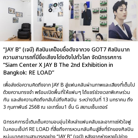
“JAY B” (เจบี) ศิลปินเคป็อบชื่อดังจากวง GOT7 ศิลปินมาก
ความสามารถที่มีชื่อเสียงโด่งดังไปทั่วโลก จัดนิทรรศการ
“Siam Center X JAY B The 2nd Exhibition in
Bangkok: RE LOAD”
เพื่อส่งต่อความคิดถึงจาก JAY B สู่แฟนคลับผ่านภาพและเสียงที่เต็มไป
ด้วยความทรงจำ พร้อมเปิดพื้นที่ให้แฟนๆ ได้แชร์ช่วงเวลาพิเศษร่วม
กัน และส่งความคิดถึงกลับไปถึงศิลปิน ระหว่างวันที่ 13 มกราคม ถึง
3 กุมภาพันธ์ 2568 ณ เอเทรี่ยม1 ชั้น G สยามเซ็นเตอร์
นิทรรศการนี้เติมเต็มความอบอุ่นให้เหล่าแฟนคลับและอากาเซ่หัวใจฟู
ในคอนเซ็ปท์ RE LOAD ที่สื่อถึงการหวนกลับคืนสู่สิ่งที่รักของศิลปิน
หนุ่มมากความสามารถอย่าง “JAY B” (เจบี) หลังจากห่างหายไปช่วง