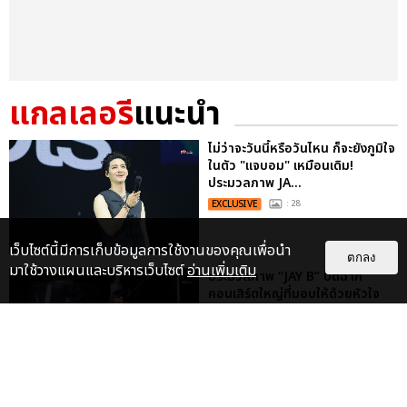
แกลเลอรี
แนะนำ
ไม่ว่าจะวันนี้หรือวันไหน ก็จะยังภูมิใจ
ในตัว "แจบอม" เหมือนเดิม!
ประมวลภาพ JA...
EXCLUSIVE
: 28
เว็บไซต์นี้มีการเก็บข้อมูลการใช้งานของคุณเพื่อนำ
ตกลง
มาใช้วางแผนและบริหารเว็บไซต์
อ่านเพิ่มเติม
ประมวลภาพ “JAY B” ปิดฉาก
คอนเสิร์ตใหญ่ที่มอบให้ด้วยหัวใจ
2025 JAY B CONCERT [TAPE:RE
LO...
EXCLUSIVE
อากาเซรอเพื่อนบีกลับมาด้วยนะ!