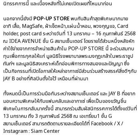
นิทรรศการนี้ และเบื้องหลังที่ไม่เคยเปิดเผยที่ไหนมาก่อน
นอกจากนี้ยังมี
POP-UP STORE
พบกับสินค้าสุดพิเศษมากมาย
อาทิ เสื้อ, MagSafe, ผ้าเช็ดหน้า,แผ่นน้ำหอม, พวงกุญแจ, Card
holder, post card ระหว่างวันที่ 13 มกราคม – 16 กุมภาพันธ์ 2568
ณ IDEA AVENUE ชั้น G สยามเซ็นเตอร์ โดยรายได้ส่วนหนึ่งหลังหัก
ค่าใช้จ่ายจากการจำหน่ายสินค้าใน POP-UP STORE นี้ จะร่วมสมทบ
ทุนเพื่อการกุศลให้แก่ มูลนิธิโรงพยาบาลพระมงกุฎเกล้าในพระราชูป
ถัมภ์ฯ และมูลนิธิสงเคราะห์เด็กอ่อนพิการทางสมองและปัญญา ซึ่ง
เป็นกิจกรรมที่เปิดโอกาสให้เหล่าอากาเซ่มีส่วนร่วมสร้างสรรค์สิ่งดีๆกับ
JAY B อย่างที่ศิลปินตั้งใจไว้ เหมือนที่ผ่านมา
ทั้งหมดนี้เป็นการร่วมมือกันระหว่างสยามเซ็นเตอร์ และ JAY B ที่อยาก
มอบความพิเศษให้กับแฟนคลับและอากาเซ่ เพื่อเป็นของขวัญชิ้น
พิเศษในการกลับมาครั้งนี้ สามารถร่วมสัมผัสนิทรรศการได้ตั้งแต่วันที่
13 มกราคม ถึง 3 กุมภาพันธ์ 2568 ณ เอเทรี่ยม1 ชั้น G
สยามเซ็นเตอร์ สามารถติดตามรายละเอียดได้ที่ Facebook / X /
Instagram : Siam Center