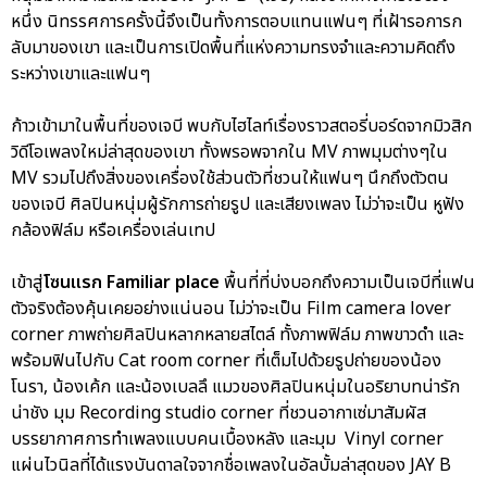
หนึ่ง นิทรรศการครั้งนี้จึงเป็นทั้งการตอบแทนแฟนๆ ที่เฝ้ารอการก
ลับมาของเขา และเป็นการเปิดพื้นที่แห่งความทรงจำและความคิดถึง
ระหว่างเขาและแฟนๆ
ก้าวเข้ามาในพื้นที่ของเจบี พบกับไฮไลท์เรื่องราวสตอรี่บอร์ดจากมิวสิก
วิดีโอเพลงใหม่ล่าสุดของเขา ทั้งพรอพจากใน MV ภาพมุมต่างๆใน
MV รวมไปถึงสิ่งของเครื่องใช้ส่วนตัวที่ชวนให้แฟนๆ นึกถึงตัวตน
ของเจบี ศิลปินหนุ่มผู้รักการถ่ายรูป และเสียงเพลง ไม่ว่าจะเป็น หูฟัง
กล้องฟิล์ม หรือเครื่องเล่นเทป
เข้าสู่
โซนแรก Familiar place
พื้นที่ที่บ่งบอกถึงความเป็นเจบีที่แฟน
ตัวจริงต้องคุ้นเคยอย่างแน่นอน ไม่ว่าจะเป็น Film camera lover
corner ภาพถ่ายศิลปินหลากหลายสไตล์ ทั้งภาพฟิล์ม ภาพขาวดำ และ
พร้อมฟินไปกับ Cat room corner ที่เต็มไปด้วยรูปถ่ายของน้อง
โนรา, น้องเค้ก และน้องเบลลึ แมวของศิลปินหนุ่มในอริยาบทน่ารัก
น่าชัง มุม Recording studio corner ที่ชวนอากาเซ่มาสัมผัส
บรรยากาศการทำเพลงแบบคนเบื้องหลัง และมุม Vinyl corner
แผ่นไวนิลที่ได้แรงบันดาลใจจากชื่อเพลงในอัลบั้มล่าสุดของ JAY B