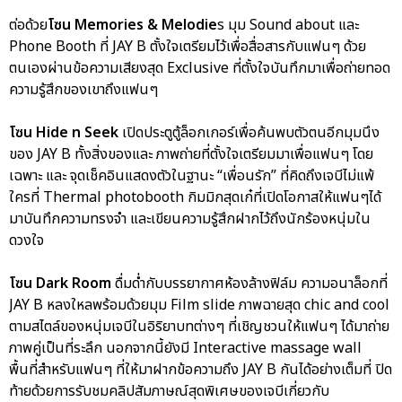
ต่อด้วย
โซน Memories & Melodie
s มุม Sound about และ
Phone Booth ที่ JAY B ตั้งใจเตรียมไว้เพื่อสื่อสารกับแฟนๆ ด้วย
ตนเองผ่านข้อความเสียงสุด Exclusive ที่ตั้งใจบันทึกมาเพื่อถ่ายทอด
ความรู้สึกของเขาถึงแฟนๆ
โซน Hide n Seek
เปิดประตูตู้ล็อกเกอร์เพื่อค้นพบตัวตนอีกมุมนึง
ของ JAY B ทั้งสิ่งของและ ภาพถ่ายที่ตั้งใจเตรียมมาเพื่อแฟนๆ โดย
เฉพาะ และ จุดเช็คอินแสดงตัวในฐานะ “เพื่อนรัก” ที่คิดถึงเจบีไม่แพ้
ใครที่ Thermal photobooth กิมมิกสุดเก๋ที่เปิดโอกาสให้แฟนๆได้
มาบันทึกความทรงจำ และเขียนความรู้สึกฝากไว้ถึงนักร้องหนุ่มใน
ดวงใจ
โซน Dark Room
ดื่มด่ำกับบรรยากาศห้องล้างฟิล์ม ความอนาล็อกที่
JAY B หลงใหลพร้อมด้วยมุม Film slide ภาพฉายสุด chic and cool
ตามสไตล์ของหนุ่มเจบีในอิริยาบทต่างๆ ที่เชิญชวนให้แฟนๆ ได้มาถ่าย
ภาพคู่เป็นที่ระลึก นอกจากนี้ยังมี Interactive massage wall
พื้นที่สำหรับแฟนๆ ที่ให้มาฝากข้อความถึง JAY B กันได้อย่างเต็มที่ ปิด
ท้ายด้วยการรับชมคลิปสัมภาษณ์สุดพิเศษของเจบีเกี่ยวกับ