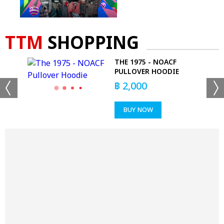
TTM
SHOPPING
AL
THE 1975 - NOACF
RT
PULLOVER HOODIE
฿
2,000
BUY NOW