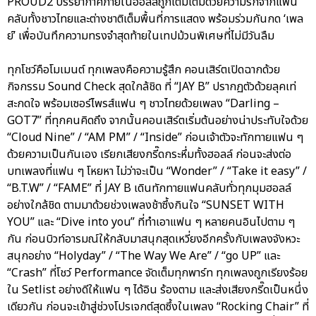
PROUD2 บรรยากาศภายในฮอลล์ถูกเติมเต็มด้วยความรักจากแฟน
คลับทั้งชาวไทยและต่างชาติเต็มพื้นที่การแสดง พร้อมร่วมกันกด ‘เพล
ย์’ เพื่อบันทึกความทรงจำสุดท้ายในเทปม้วนพิเศษที่ไม่มีวันลืม
ทุกโชว์คือโมเมนต์ ทุกเพลงคือความรู้สึก คอนเสิร์ตเปิดฉากด้วย
กิจกรรม Sound Check สุดใกล้ชิด ที่ “JAY B” ปรากฏตัวด้วยลุคเท่
สะกดใจ พร้อมเซอร์ไพรส์แฟน ๆ ชาวไทยด้วยเพลง “Darling –
GOT7” ที่ทุกคนคิดถึง จากนั้นคอนเสิร์ตเริ่มต้นอย่างน่าประทับใจด้วย
“Cloud Nine” / “AM PM” / “Inside” ก่อนเจ้าตัวจะทักทายแฟน ๆ
ด้วยความเป็นกันเอง เรียกเสียงกรี๊ดกระหึ่มทั้งฮอลล์ ก่อนจะส่งต่อ
บทเพลงที่แฟน ๆ โหยหา ไม่ว่าจะเป็น “Wonder” / “Take it easy” /
“B.T.W” / “FAME” ที่ JAY B เดินทักทายแฟนคลับทั่วทุกมุมฮอลล์
อย่างใกล้ชิด ตามมาด้วยช่วงเพลงช้าซึ้งกินใจ “SUNSET WITH
YOU” และ “Dive into you” ที่ทำเอาแฟน ๆ หลายคนอินไปตาม ๆ
กัน ก่อนบิวท์อารมณ์ให้กลับมาสนุกสุดเหวี่ยงอีกครั้งกับเพลงจังหวะ
สนุกอย่าง “Holyday” / “The Way We Are” / “go UP” และ
“Crash” ที่โชว์ Performance จัดเต็มทุกพาร์ท ทุกเพลงถูกเรียงร้อย
ใน Setlist อย่างดีให้แฟน ๆ ได้อิน ร้องตาม และส่งเสียงกรี๊ดเป็นหนึ่ง
เดียวกัน ก่อนจะเข้าสู่ช่วงโปรเจกต์สุดซึ้งในเพลง “Rocking Chair” ที่