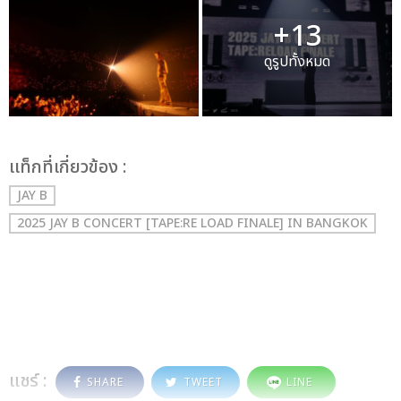
+13
ดูรูปทั้งหมด
เเท็กที่เกี่ยวข้อง :
JAY B
2025 JAY B CONCERT [TAPE:RE LOAD FINALE] IN BANGKOK
แชร์ :
SHARE
TWEET
LINE