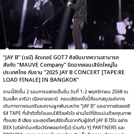
“JAY B” (เจบี) ลีดเดอร์ GOT7 ศิลปินมากความสามารถ
สังกัด “MAUVE Company” ปิดฉากคอนเสิร์ตใหญ่ใน
ประเทศไทย กับงาน “2025 JAY B CONCERT [TAPE:RE
LOAD FINALE] IN BANGKOK”
งานนี้จัดขึ้น 2 รอบการแสดงเต็มอิ่ม วันที่ 1-2 พฤศจิกายน 2568 ณ
อิมแพ็ค อารีน่า เมืองทองธานี คอนเสิร์ตครั้งนี้คือบทสรุปแห่งการ
เดินทางทางดนตรีและความผูกพันระหว่าง “JAY B” และอากาเซ่ตลอดซี
รีส์ TAPE ที่เจ้าตัวตั้งใจมอบให้ด้วยหัวใจ ผ่านโชว์ที่อัดแน่นด้วยคุณภาพ
ทั้งแสง สี เสียง และเซอร์ไพรส์จัดเต็มจากทีมผู้จัดที่ JAY B ไว้ใจ อย่าง
BEX (บริษัทในเครือเวิร์คพอยท์กรุ๊ป) ร่วมกับ YJ PARTNERS และ