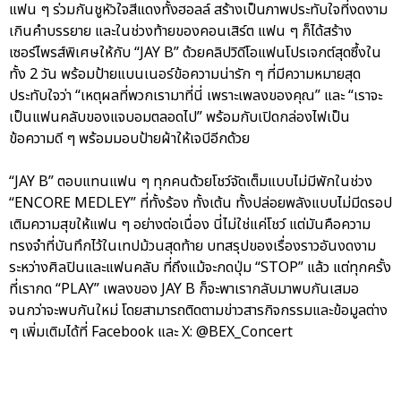
แฟน ๆ ร่วมกันชูหัวใจสีแดงทั้งฮอลล์ สร้างเป็นภาพประทับใจที่งดงาม
เกินคำบรรยาย และในช่วงท้ายของคอนเสิร์ต แฟน ๆ ก็ได้สร้าง
เซอร์ไพรส์พิเศษให้กับ “JAY B” ด้วยคลิปวิดีโอแฟนโปรเจกต์สุดซึ้งใน
ทั้ง 2 วัน พร้อมป้ายแบนเนอร์ข้อความน่ารัก ๆ ที่มีความหมายสุด
ประทับใจว่า “เหตุผลที่พวกเรามาที่นี่ เพราะเพลงของคุณ” และ “เราจะ
เป็นแฟนคลับของแจบอมตลอดไป” พร้อมกับเปิดกล่องไฟเป็น
ข้อความดี ๆ พร้อมมอบป้ายผ้าให้เจบีอีกด้วย
“JAY B” ตอบแทนแฟน ๆ ทุกคนด้วยโชว์จัดเต็มแบบไม่มีพักในช่วง
“ENCORE MEDLEY” ที่ทั้งร้อง ทั้งเต้น ทั้งปล่อยพลังแบบไม่มีดรอป
เติมความสุขให้แฟน ๆ อย่างต่อเนื่อง นี่ไม่ใช่แค่โชว์ แต่มันคือความ
ทรงจำที่บันทึกไว้ในเทปม้วนสุดท้าย บทสรุปของเรื่องราวอันงดงาม
ระหว่างศิลปินและแฟนคลับ ที่ถึงแม้จะกดปุ่ม “STOP” แล้ว แต่ทุกครั้ง
ที่เรากด “PLAY” เพลงของ JAY B ก็จะพาเรากลับมาพบกันเสมอ
จนกว่าจะพบกันใหม่ โดยสามารถติดตามข่าวสารกิจกรรมและข้อมูลต่าง
ๆ เพิ่มเติมได้ที่ Facebook และ X: @BEX_Concert