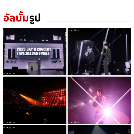
อัลบั้ม
รูป