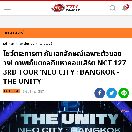
N
แกลเลอรี
หน้าแรก
exclusive
แกลเลอรี
โชว์ตระการตา กับเอกลักษณ์เฉพาะตัวของ
วง! ภาพเก็บตกอภิมหาคอนเสิร์ต NCT 127
3RD TOUR ‘NEO CITY : BANGKOK -
THE UNITY’
EXCLUSIVE
: 8 ก.พ. 2567