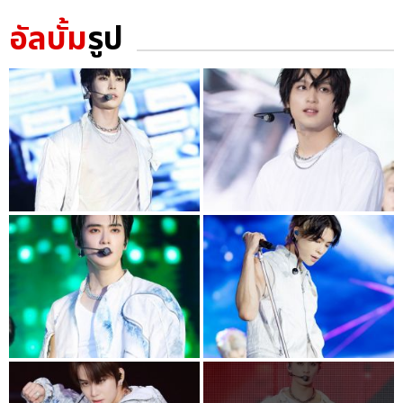
อัลบั้ม
รูป