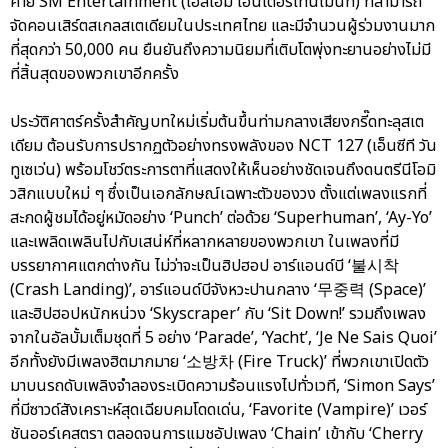
ค่าย SM Entertainment (เอสเอ็ม เอนเตอร์เทนเม้นท์) ที่สามารถ
จัดคอนเสิร์ตสเกลสเตเดียมในประเทศไทย และมีจำนวนผู้ร่วมงานมาก
ที่สุดกว่า 50,000 คน ยืนยันถึงความนิยมที่เติบโตพุ่งทะยานอย่างไม่มี
ที่สิ้นสุดของพวกเขาอีกครั้ง
ประวัติศาตร์ครั้งสำคัญบทใหม่เริ่มต้นขึ้นท่ามกลางเสียงกรี๊ดทะลุสเต
เดียม ต้อนรับการปรากฏตัวอย่างทรงพลังของ NCT 127 (เอ็นซีที วัน
ทูเซเว่น) พร้อมโชว์ตระการตาที่แสดงให้เห็นอย่างชัดเจนถึงดนตรีนีโอมิ
วสิกแบบใหม่ ๆ ซึ่งเป็นเอกลักษณ์เฉพาะตัวของวง ตั้งแต่เพลงแรกที่
สะกดผู้ชมได้อยู่หมัดอย่าง ‘Punch’ ต่อด้วย ‘Superhuman’, ‘Ay-Yo’
และเพลิดเพลินไปกับเสน่ห์ที่หลากหลายของพวกเขา ในเพลงที่มี
บรรยากาศแตกต่างกัน ไม่ว่าจะเป็นฮิปฮอป อาร์แอนด์บี ‘불시착
(Crash Landing)’, อาร์แอนด์บีจังหวะปานกลาง ‘무중력 (Space)’
และฮิปฮอปหนักหน่วง ‘Skyscraper’ กับ ‘Sit Down!’ รวมถึงเพลง
จากในอัลบั้มเต็มชุดที่ 5 อย่าง ‘Parade’, ‘Yacht’, ‘Je Ne Sais Quoi’
อีกทั้งยังมีเพลงฮิตมากมาย ‘소방차 (Fire Truck)’ ที่พวกเขาเปิดตัว
มาบนรถดับเพลิงจำลองระเบิดความร้อนแรงไปทั่วเวที, ‘Simon Says’
ที่มีซาวด์สังเคราะห์สุดเฉียบคมโดดเด่น, ‘Favorite (Vampire)’ เวอร์
ชันออร์เคสตรา ตลอดจนการแมชอัปเพลง ‘Chain’ เข้ากับ ‘Cherry