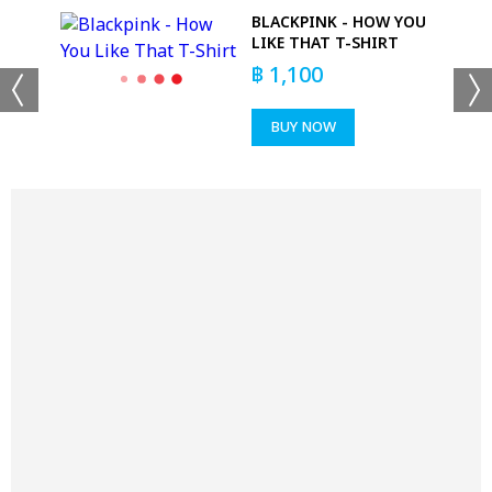
BLACKPINK - HOW YOU
-
LIKE THAT T-SHIRT
฿
1,100
BUY NOW