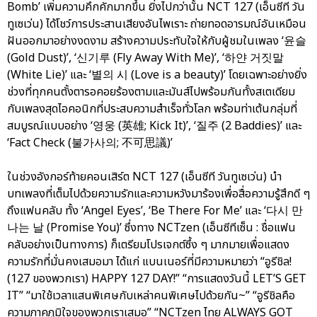
Bomb’ เพิ่มความคึกคักมากขึ้น ยิ่งไปกว่านั้น NCT 127 (เอ็นซีที วัน
ทูเซเว่น) ได้โชว์การประสานเสียงอันไพเราะ ถ่ายทอดอารมณ์อันเหมือน
ฝันออกมาอย่างงดงาม สร้างความประทับใจให้กับผู้ชมในเพลง ‘윤슬
(Gold Dust)’, ‘신기루 (Fly Away With Me)’, ‘하얀 거짓말
(White Lie)’ และ ‘별의 시 (Love is a beauty)’ โดยเฉพาะอย่างยิ่ง
ช่วงที่ทุกคนตั้งตารอคอยร้องตามและมันส์ไปพร้อมกันทั้งสเตเดียม
กับเพลงสุดไอคอนิกที่ประสบความสำเร็จทั่วโลก พร้อมท่าเต้นกลุ่มที่
สมบูรณ์แบบอย่าง ‘영웅 (英雄; Kick It)’, ‘질주 (2 Baddies)’ และ
‘Fact Check (불가사의; 不可思議)’
ในช่วงอังกอร์ท้ายคอนเสิร์ต NCT 127 (เอ็นซีที วันทูเซเว่น) นำ
บทเพลงที่เต็มไปด้วยความรักและความหวังมาร้องเพื่อสื่อความรู้สึกดี ๆ
ถึงแฟนคลับ ทั้ง ‘Angel Eyes’, ‘Be There For Me’ และ ‘다시 만
나는 날 (Promise You)’ ซึ่งทาง NCTzen (เอ็นซีทีเซ็น : ชื่อแฟน
คลับอย่างเป็นทางการ) ก็เตรียมโปรเจกต์ซึ้ง ๆ มากมายเพื่อแสดง
ความรักที่มั่นคงเสมอมา ได้แก่ แบนเนอร์ที่มีความหมายว่า “อูรีชิล!
(127 ของพวกเรา) HAPPY 127 DAY!” “การแสดงวันนี้ LET’S GET
IT” “มาใช้เวลาแสนพิเศษกับเหล่าคนพิเศษไปด้วยกัน~” “อูรีชิลคือ
ความภาคภูมิใจของพวกเราเสมอ” “NCTzen ไทย ALWAYS GOT