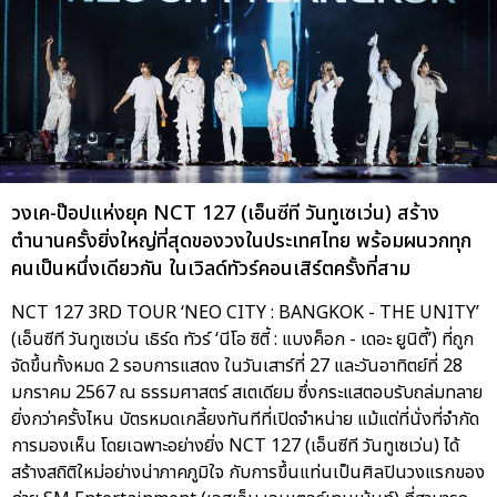
วงเค-ป๊อปแห่งยุค NCT 127 (เอ็นซีที วันทูเซเว่น) สร้าง
ตำนานครั้งยิ่งใหญ่ที่สุดของวงในประเทศไทย พร้อมผนวกทุก
คนเป็นหนึ่งเดียวกัน ในเวิลด์ทัวร์คอนเสิร์ตครั้งที่สาม
NCT 127 3RD TOUR ‘NEO CITY : BANGKOK - THE UNITY’
(เอ็นซีที วันทูเซเว่น เธิร์ด ทัวร์ ‘นีโอ ซิตี้ : แบงค็อก - เดอะ ยูนิตี้’) ที่ถูก
จัดขึ้นทั้งหมด 2 รอบการแสดง ในวันเสาร์ที่ 27 และวันอาทิตย์ที่ 28
มกราคม 2567 ณ ธรรมศาสตร์ สเตเดียม ซึ่งกระแสตอบรับถล่มทลาย
ยิ่งกว่าครั้งไหน บัตรหมดเกลี้ยงทันทีที่เปิดจำหน่าย แม้แต่ที่นั่งที่จำกัด
การมองเห็น โดยเฉพาะอย่างยิ่ง NCT 127 (เอ็นซีที วันทูเซเว่น) ได้
สร้างสถิติใหม่อย่างน่าภาคภูมิใจ กับการขึ้นแท่นเป็นศิลปินวงแรกของ