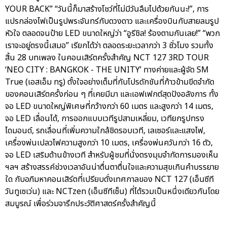
YOUR BACK” “วันนี้ก็มาสร้างโชว์ที่ไม่มีวันลืมไปด้วยกันนะ!”, การ
แปรกล่องไฟเป็นรูปพระจันทร์กับดวงดาว และเครื่องบินกับสายลมรูป
หัวใจ ตลอดจนป้าย LED ขนาดใหญ่ว่า “อูรีชิล! ร้องตามกันเลย!” “พวก
เราจะอยู่ตรงนี้เสมอ” เรียกได้ว่า ตลอดระยะเวลากว่า 3 ชั่วโมง รวมทั้ง
สิ้น 28 บทเพลง ในคอนเสิร์ตครั้งสำคัญ NCT 127 3RD TOUR
‘NEO CITY : BANGKOK - THE UNITY’ ทางค่ายและผู้จัด SM
True (เอสเอ็ม ทรู) ตั้งใจอย่างเต็มที่กับโปรดักชันที่ก้าวข้ามขีดจำกัด
ของคอนเสิร์ตครั้งก่อน ๆ ที่เคยมีมา และเอฟเฟกต์สุดปังอลังการ ทั้ง
จอ LED ขนาดใหญ่พิเศษที่กว้างกว่า 60 เมตร และสูงกว่า 14 เมตร,
จอ LED เลื่อนได้, การออกแบบเวทีรูปสามเหลี่ยม, เวทียกรูปทรง
ไดมอนด์, รถเลื่อนที่เพิ่มความใกล้ชิดรอบเวที, เลเซอร์และแสงไฟ,
เครื่องพ่นเปลวไฟความสูงกว่า 10 เมตร, เครื่องพ่นควันกว่า 16 ตัว,
จอ LED เสริมด้านข้างเวที สำหรับผู้ชมที่นั่งตรงมุมจำกัดการมองเห็น
ฯลฯ สร้างสรรค์ช่วงเวลาอันน่าตื่นตาตื่นใจและความสุขเกินคำบรรยาย
ใด กับอภิมหาคอนเสิร์ตที่เปรียบดั่งเทศกาลของ NCT 127 (เอ็นซีที
วันทูเซเว่น) และ NCTzen (เอ็นซีทีเซ็น) ที่ได้รวมเป็นหนึ่งเดียวกันโดย
สมบูรณ์ เพื่อร่วมจารึกประวัติศาสตร์ครั้งสำคัญนี้