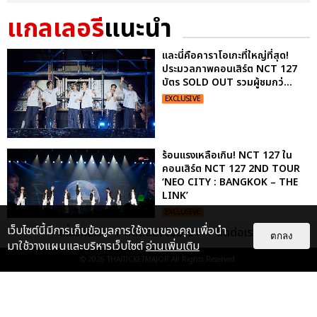
แกลเลอรี
แนะนำ
และนี่คือคาราโอเกะที่ใหญ่ที่สุด!
ประมวลภาพคอนเสิร์ต NCT 127
บัตร SOLD OUT รวมผู้ชมกว่...
EXCLUSIVE
ร้อนแรงเหลือเกิน! NCT 127 ใน
คอนเสิร์ต NCT 127 2ND TOUR
‘NEO CITY : BANGKOK – THE
LINK’
EXCLUSIVE
เว็บไซต์นี้มีการเก็บข้อมูลการใช้งานของคุณเพื่อนำ
เกี่ยวกับเรา
ติดต่อลงโฆษณา
ติดต่อเรา
ตกลง
มาใช้วางแผนและบริหารเว็บไซต์
อ่านเพิ่มเติม
"ถ้าไม่มีทุกคนก็คงไม่มีเพิร์ธ-
© 2026
THAITICKETMAJOR
All Rights Reserved.
แซนต้า" ประมวลภาพ เพิร์ธ-แซนต้า
เปลี่ยนฮอลล์ให...
EXCLUSIVE
: 34