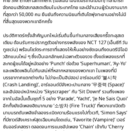
ค่าย SM Entertainment (เอสเอ็ม เอนเตอร์เทนเม้นท์) ที่สามารถ
จัดคอนเสิร์ตสเกลสเตเดียมในประเทศไทย และมีจำนวนผู้ร่วมงานมาก
ที่สุดกว่า 50,000 คน ยืนยันถึงความนิยมที่เติบโตพุ่งทะยานอย่างไม่มี
ที่สิ้นสุดของพวกเขาอีกครั้ง
ประวัติศาตร์ครั้งสำคัญบทใหม่เริ่มต้นขึ้นท่ามกลางเสียงกรี๊ดทะลุสเต
เดียม ต้อนรับการปรากฏตัวอย่างทรงพลังของ NCT 127 (เอ็นซีที วัน
ทูเซเว่น) พร้อมโชว์ตระการตาที่แสดงให้เห็นอย่างชัดเจนถึงดนตรีนีโอมิ
วสิกแบบใหม่ ๆ ซึ่งเป็นเอกลักษณ์เฉพาะตัวของวง ตั้งแต่เพลงแรกที่
สะกดผู้ชมได้อยู่หมัดอย่าง ‘Punch’ ต่อด้วย ‘Superhuman’, ‘Ay-Yo’
และเพลิดเพลินไปกับเสน่ห์ที่หลากหลายของพวกเขา ในเพลงที่มี
บรรยากาศแตกต่างกัน ไม่ว่าจะเป็นฮิปฮอป อาร์แอนด์บี ‘불시착
(Crash Landing)’, อาร์แอนด์บีจังหวะปานกลาง ‘무중력 (Space)’
และฮิปฮอปหนักหน่วง ‘Skyscraper’ กับ ‘Sit Down!’ รวมถึงเพลง
จากในอัลบั้มเต็มชุดที่ 5 อย่าง ‘Parade’, ‘Yacht’, ‘Je Ne Sais Quoi’
อีกทั้งยังมีเพลงฮิตมากมาย ‘소방차 (Fire Truck)’ ที่พวกเขาเปิดตัว
มาบนรถดับเพลิงจำลองระเบิดความร้อนแรงไปทั่วเวที, ‘Simon Says’
ที่มีซาวด์สังเคราะห์สุดเฉียบคมโดดเด่น, ‘Favorite (Vampire)’ เวอร์
ชันออร์เคสตรา ตลอดจนการแมชอัปเพลง ‘Chain’ เข้ากับ ‘Cherry