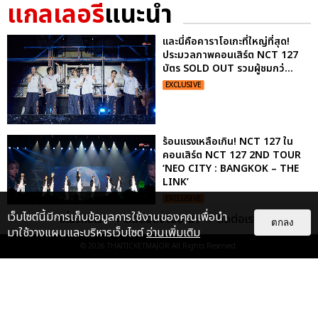
แกลเลอรี
แนะนำ
และนี่คือคาราโอเกะที่ใหญ่ที่สุด!
ประมวลภาพคอนเสิร์ต NCT 127
บัตร SOLD OUT รวมผู้ชมกว่...
EXCLUSIVE
ร้อนแรงเหลือเกิน! NCT 127 ใน
คอนเสิร์ต NCT 127 2ND TOUR
‘NEO CITY : BANGKOK – THE
LINK’
EXCLUSIVE
เว็บไซต์นี้มีการเก็บข้อมูลการใช้งานของคุณเพื่อนำ
เกี่ยวกับเรา
ติดต่อลงโฆษณา
ติดต่อเรา
ตกลง
มาใช้วางแผนและบริหารเว็บไซต์
อ่านเพิ่มเติม
“ช่วงเวลาที่ไม่ได้เจอกันพิสูจน์แล้วว่า
© 2026
THAITICKETMAJOR
All Rights Reserved.
รักแท้จะไม่มีวันจางหาย” ประมวล
ภาพ JAEHYUN กับแฟน...
EXCLUSIVE
: 10