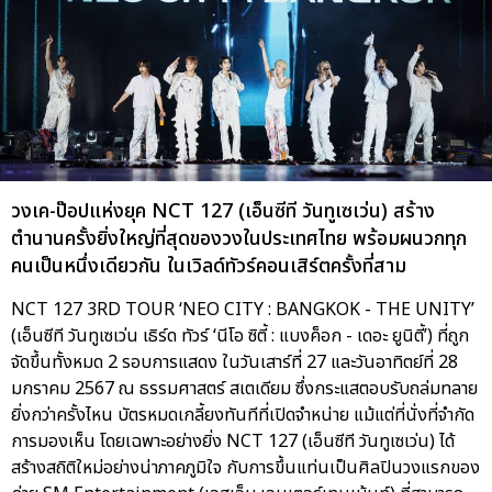
วงเค-ป๊อปแห่งยุค NCT 127 (เอ็นซีที วันทูเซเว่น) สร้าง
ตำนานครั้งยิ่งใหญ่ที่สุดของวงในประเทศไทย พร้อมผนวกทุก
คนเป็นหนึ่งเดียวกัน ในเวิลด์ทัวร์คอนเสิร์ตครั้งที่สาม
NCT 127 3RD TOUR ‘NEO CITY : BANGKOK - THE UNITY’
(เอ็นซีที วันทูเซเว่น เธิร์ด ทัวร์ ‘นีโอ ซิตี้ : แบงค็อก - เดอะ ยูนิตี้’) ที่ถูก
จัดขึ้นทั้งหมด 2 รอบการแสดง ในวันเสาร์ที่ 27 และวันอาทิตย์ที่ 28
มกราคม 2567 ณ ธรรมศาสตร์ สเตเดียม ซึ่งกระแสตอบรับถล่มทลาย
ยิ่งกว่าครั้งไหน บัตรหมดเกลี้ยงทันทีที่เปิดจำหน่าย แม้แต่ที่นั่งที่จำกัด
การมองเห็น โดยเฉพาะอย่างยิ่ง NCT 127 (เอ็นซีที วันทูเซเว่น) ได้
สร้างสถิติใหม่อย่างน่าภาคภูมิใจ กับการขึ้นแท่นเป็นศิลปินวงแรกของ