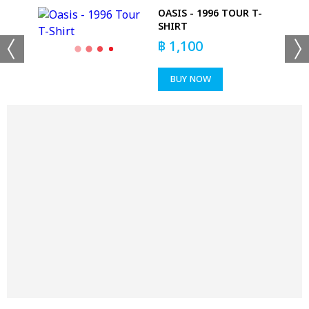
 &
OASIS - 1996 TOUR T-
RT
SHIRT
฿
1,100
BUY NOW