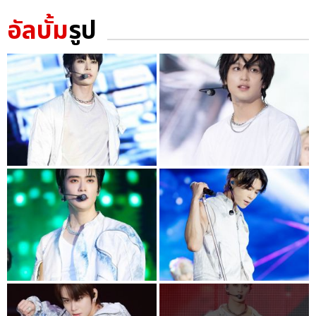
อัลบั้ม
รูป