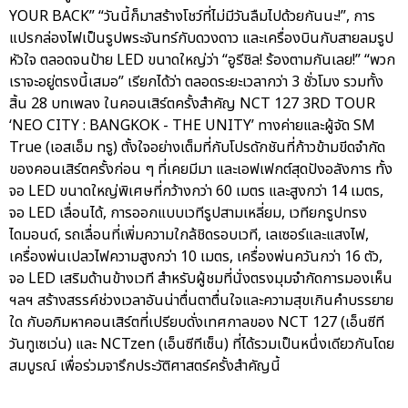
YOUR BACK” “วันนี้ก็มาสร้างโชว์ที่ไม่มีวันลืมไปด้วยกันนะ!”, การ
แปรกล่องไฟเป็นรูปพระจันทร์กับดวงดาว และเครื่องบินกับสายลมรูป
หัวใจ ตลอดจนป้าย LED ขนาดใหญ่ว่า “อูรีชิล! ร้องตามกันเลย!” “พวก
เราจะอยู่ตรงนี้เสมอ” เรียกได้ว่า ตลอดระยะเวลากว่า 3 ชั่วโมง รวมทั้ง
สิ้น 28 บทเพลง ในคอนเสิร์ตครั้งสำคัญ NCT 127 3RD TOUR
‘NEO CITY : BANGKOK - THE UNITY’ ทางค่ายและผู้จัด SM
True (เอสเอ็ม ทรู) ตั้งใจอย่างเต็มที่กับโปรดักชันที่ก้าวข้ามขีดจำกัด
ของคอนเสิร์ตครั้งก่อน ๆ ที่เคยมีมา และเอฟเฟกต์สุดปังอลังการ ทั้ง
จอ LED ขนาดใหญ่พิเศษที่กว้างกว่า 60 เมตร และสูงกว่า 14 เมตร,
จอ LED เลื่อนได้, การออกแบบเวทีรูปสามเหลี่ยม, เวทียกรูปทรง
ไดมอนด์, รถเลื่อนที่เพิ่มความใกล้ชิดรอบเวที, เลเซอร์และแสงไฟ,
เครื่องพ่นเปลวไฟความสูงกว่า 10 เมตร, เครื่องพ่นควันกว่า 16 ตัว,
จอ LED เสริมด้านข้างเวที สำหรับผู้ชมที่นั่งตรงมุมจำกัดการมองเห็น
ฯลฯ สร้างสรรค์ช่วงเวลาอันน่าตื่นตาตื่นใจและความสุขเกินคำบรรยาย
ใด กับอภิมหาคอนเสิร์ตที่เปรียบดั่งเทศกาลของ NCT 127 (เอ็นซีที
วันทูเซเว่น) และ NCTzen (เอ็นซีทีเซ็น) ที่ได้รวมเป็นหนึ่งเดียวกันโดย
สมบูรณ์ เพื่อร่วมจารึกประวัติศาสตร์ครั้งสำคัญนี้