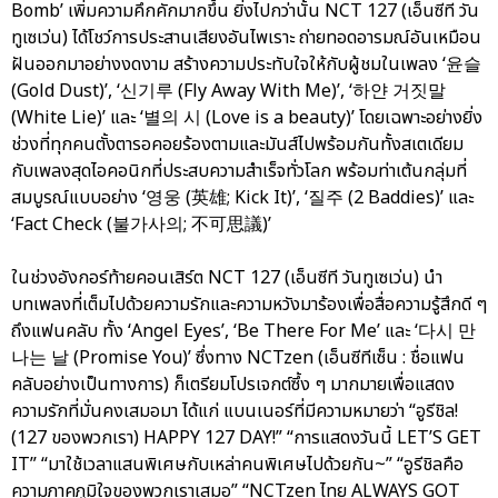
Bomb’ เพิ่มความคึกคักมากขึ้น ยิ่งไปกว่านั้น NCT 127 (เอ็นซีที วัน
ทูเซเว่น) ได้โชว์การประสานเสียงอันไพเราะ ถ่ายทอดอารมณ์อันเหมือน
ฝันออกมาอย่างงดงาม สร้างความประทับใจให้กับผู้ชมในเพลง ‘윤슬
(Gold Dust)’, ‘신기루 (Fly Away With Me)’, ‘하얀 거짓말
(White Lie)’ และ ‘별의 시 (Love is a beauty)’ โดยเฉพาะอย่างยิ่ง
ช่วงที่ทุกคนตั้งตารอคอยร้องตามและมันส์ไปพร้อมกันทั้งสเตเดียม
กับเพลงสุดไอคอนิกที่ประสบความสำเร็จทั่วโลก พร้อมท่าเต้นกลุ่มที่
สมบูรณ์แบบอย่าง ‘영웅 (英雄; Kick It)’, ‘질주 (2 Baddies)’ และ
‘Fact Check (불가사의; 不可思議)’
ในช่วงอังกอร์ท้ายคอนเสิร์ต NCT 127 (เอ็นซีที วันทูเซเว่น) นำ
บทเพลงที่เต็มไปด้วยความรักและความหวังมาร้องเพื่อสื่อความรู้สึกดี ๆ
ถึงแฟนคลับ ทั้ง ‘Angel Eyes’, ‘Be There For Me’ และ ‘다시 만
나는 날 (Promise You)’ ซึ่งทาง NCTzen (เอ็นซีทีเซ็น : ชื่อแฟน
คลับอย่างเป็นทางการ) ก็เตรียมโปรเจกต์ซึ้ง ๆ มากมายเพื่อแสดง
ความรักที่มั่นคงเสมอมา ได้แก่ แบนเนอร์ที่มีความหมายว่า “อูรีชิล!
(127 ของพวกเรา) HAPPY 127 DAY!” “การแสดงวันนี้ LET’S GET
IT” “มาใช้เวลาแสนพิเศษกับเหล่าคนพิเศษไปด้วยกัน~” “อูรีชิลคือ
ความภาคภูมิใจของพวกเราเสมอ” “NCTzen ไทย ALWAYS GOT