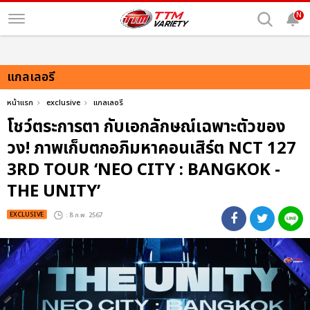
N
แกลเลอรี
หน้าแรก
exclusive
แกลเลอรี
โชว์ตระการตา กับเอกลักษณ์เฉพาะตัวของ
วง! ภาพเก็บตกอภิมหาคอนเสิร์ต NCT 127
3RD TOUR ‘NEO CITY : BANGKOK -
THE UNITY’
EXCLUSIVE
: 8 ก.พ. 2567