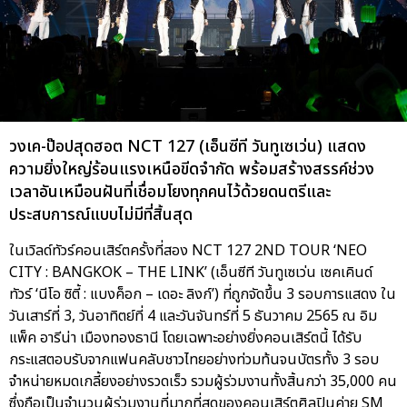
วงเค-ป๊อปสุดฮอต NCT 127 (เอ็นซีที วันทูเซเว่น) แสดง
ความยิ่งใหญ่ร้อนแรงเหนือขีดจำกัด พร้อมสร้างสรรค์ช่วง
เวลาอันเหมือนฝันที่เชื่อมโยงทุกคนไว้ด้วยดนตรีและ
ประสบการณ์แบบไม่มีที่สิ้นสุด
ในเวิลด์ทัวร์คอนเสิร์ตครั้งที่สอง NCT 127 2ND TOUR ‘NEO
CITY : BANGKOK – THE LINK’ (เอ็นซีที วันทูเซเว่น เซคเคินด์
ทัวร์ ‘นีโอ ซิตี้ : แบงค็อก – เดอะ ลิงก์’) ที่ถูกจัดขึ้น 3 รอบการแสดง ใน
วันเสาร์ที่ 3, วันอาทิตย์ที่ 4 และวันจันทร์ที่ 5 ธันวาคม 2565 ณ อิม
แพ็ค อารีน่า เมืองทองธานี โดยเฉพาะอย่างยิ่งคอนเสิร์ตนี้ ได้รับ
กระแสตอบรับจากแฟนคลับชาวไทยอย่างท่วมท้นจนบัตรทั้ง 3 รอบ
จำหน่ายหมดเกลี้ยงอย่างรวดเร็ว รวมผู้ร่วมงานทั้งสิ้นกว่า 35,000 คน
ซึ่งถือเป็นจำนวนผู้ร่วมงานที่มากที่สุดของคอนเสิร์ตศิลปินค่าย SM