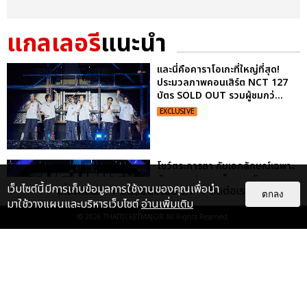
แกลเลอรี
แนะนำ
และนี่คือคาราโอเกะที่ใหญ่ที่สุด!
ประมวลภาพคอนเสิร์ต NCT 127
บัตร SOLD OUT รวมผู้ชมกว่...
EXCLUSIVE
โชว์ตระการตา กับเอกลักษณ์เฉพาะ
ตัวของวง! ภาพเก็บตกอภิมหา
เว็บไซต์นี้มีการเก็บข้อมูลการใช้งานของคุณเพื่อนำ
เกี่ยวกับเรา
ติดต่อลงโฆษณา
ติดต่อเรา
คอนเสิร์ต NCT 127 3RD TOUR
ตกลง
มาใช้วางแผนและบริหารเว็บไซต์
อ่านเพิ่มเติม
‘NEO...
© 2026
THAITICKETMAJOR
All Rights Reserved.
EXCLUSIVE
“ช่วงเวลาที่ไม่ได้เจอกันพิสูจน์แล้วว่า
รักแท้จะไม่มีวันจางหาย” ประมวล
ภาพ JAEHYUN กับแฟน...
EXCLUSIVE
: 10