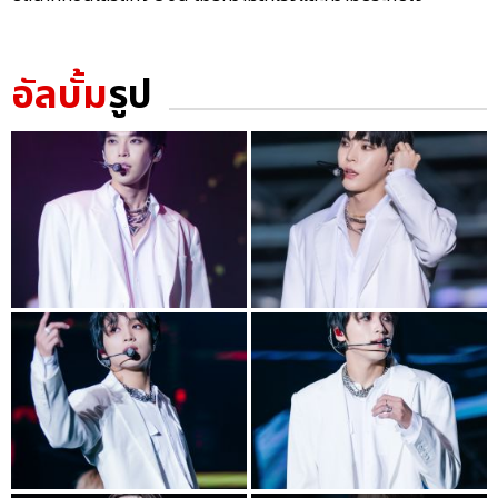
อัลบั้ม
รูป