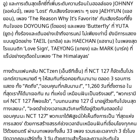
อู) และการเต้นสุดเซ็กซี่ที่เพิ่มระดับความร้อนในฮอลล์ของ JOHNNY
(จอห์นนี่), เพลง ‘Lost’ กับเสียงร้องเพราะ ๆ ของ JAEHYUN (แจฮ
ยอน), เพลง ‘The Reason Why It’s Favorite’ กับเสียงร้องที่ซึ้ง
กินใจของ DOYOUNG (โดยอง) และเพลง ‘Butterfly’ ที่ YUTA
(ยูตะ) ทั้งร้องและเต้นอย่างเข้าถึงอารมณ์ ไม่เพียงเท่านี้ ยังมีการแสดง
แบบยูนิตอย่าง TAEIL (แทอิล) และ HAECHAN (แฮชาน) ในเพลงสุด
โรแมนติก ‘Love Sign’, TAEYONG (แทยง) และ MARK (มาร์ค) ที่
แร็ปอย่างดุเดือดในเพลง ‘The Himalayas’
ทางด้านแฟนคลับ NCTzen (เอ็นซีทีเซ็น) ที่ NCT 127 ก็จัดเต็มโปร
เจกต์ความหมายดี ๆ ให้สมกับที่รอคอยกันมานาน ตลอด 3 รอบการ
แสดง ทั้ง “คิดถึง”,“ขอบคุณที่กลับมานะ!”, “1,260 วันที่ตั้งตารอ ใน
ที่สุดเราก็ได้มาเจอกัน ณ ที่แห่งนี้ เหมือนฝันเป็นจริงเลย!”, “พวกเรามี
แค่ NCT 127 ก็พอแล้ว”, “บนถนนสาย 127 นี้ มาอยู่ด้วยกันไปจนสุด
ทางเลยนะ”, “จะจดจำช่วงเวลาแสนวิเศษที่ได้อยู่ด้วยกันตลอดไป
ขอบคุณนะ NCT 127” พวกเขาได้พิสูจน์ให้เห็นถึงการเป็น ‘ที่สุดแห่ง
การแสดง’ ด้วยการสร้างสรรค์ช่วงเวลาอันเหมือนฝันที่เชื่อมโยงทุกคน
ไว้ด้วยดนตรี ผ่านบทเพลงทั้งสิ้น 33 เพลง รวมระยะเวลากว่า 3 ชั่วโมง
ปิดฉากคอนเสิร์ตทั้ง 3 วัน ด้วยความสำเร็จและความประทับใจ