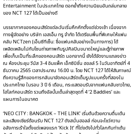
Entertainment ในประเทศไทย ตอกย้ำถึงความนิยมอันถล่มทลาย
ของ NCT 127 ได้เป็นอย่างดี
บรรยากาศของคอนเสิร์ตแต่ละวันเริ่มคึกคักตั้งแต่ช่วงเช้า เนื่องจาก
ทางผู้จัดอย่าง บริษัท เอสเอ็ม ทรู จำกัด ได้เตรียมพื้นที่พิเศษให้แฟน
คลับ NCTzen (เอ็นซีทีเซ็น: ชื่อแฟนคลับอย่างเป็นทางการ) ได้
เพลิดเพลินไปกับโซนถ่ายภาพกับรูปศิลปินขนาดใหญ่และตู้ถ่ายภาพ
เพื่อเก็บเป็นที่ระลึกของคอนเสิร์ต นอกจากนี้ ยังได้จัดงานแถลงข่าว
ณ ห้องประชุม วีนัส 3-4 อิมแพ็ค เอ็กซิบิชั่น ฮอลล์ 5 ในวันอาทิตย์ที่ 4
ธันวาคม 2565 เวลาประมาณ 16.00 น. โดย NCT 127 ได้ให้สัมภาษณ์
ถึงความรู้สึกของการกลับมาจัดคอนเสิร์ตเต็มรูปแบบครั้งที่สองใน
ประเทศไทย ในรอบ 3 ปี 6 เดือน, กระแสตอบรับจากแฟนคลับชาวไทย,
ไฮไลท์คอนเสิร์ต รวมถึงอัลบั้มเต็มล่าสุดชุดที่ 4 ‘2 Baddies’ และ
แผนการในอนาคต
‘NEO CITY : BANGKOK – THE LINK’ เริ่มต้นด้วยความตื่นเต้น
และเสียงเชียร์ต้อนรับ NCT 127 ดังสนั่นฮอลล์ ก่อนจะโชว์ความ
อลังการเร้าใจตั้งแต่เพลงแรก ‘Kick It’ ที่โด่งดังไปทั่วโลกกับท่าเต้น