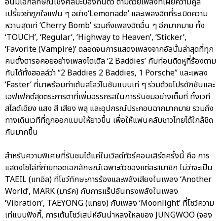
อันมีเอกลักษณ์เชิงศิลปะป้องกันตัว ตามด้วยเพลงที่เผยความคูล
เปรี้ยวซ่าถูกใจแฟน ๆ อย่าง‘Lemonade’ และเพลงฮิตที่ระเบิดความ
หวานสุดเท่ ‘Cherry Bomb’ รวมถึงเพลงฮิตอื่น ๆ อีกมากมาย ทั้ง
‘TOUCH’, ‘Regular’, ‘Highway to Heaven’, ‘Sticker’,
‘Favorite (Vampire)’ ตลอดจนการแสดงเพลงจากอัลบั้มล่าสุดที่ทุก
คนตั้งตารอคอยอย่างเพลงไตเติล ‘2 Baddies’ กับท่อนติดหูที่ร้องตาม
กันได้ทั้งฮอลล์ว่า “2 Baddies 2 Baddies, 1 Porsche” และเพลง
‘Faster’ ที่มาพร้อมท่าเต้นสโลว์โมชันแบบเท่ ๆ ร่วมด้วยโปรดักชันและ
เอฟเฟกต์สุดตระการตาที่เพิ่มอรรถรสในการรับชมอย่างเต็มที่ ทั้งเวที
สไลด์เอียง แสง สี เสียง พลุ และอุปกรณ์ประกอบฉากมากมาย รวมถึง
ทางเดินเวทีที่ถูกออกแบบให้ยาวขึ้น เพื่อให้แฟนคลับชาวไทยได้ใกล้ชิด
กันมากขึ้น
สำหรับความพิเศษที่รับชมได้แค่ในเวิลด์ทัวร์คอนเสิร์ตครั้งนี้ คือ การ
แสดงโซโล่ที่ถ่ายทอดเอกลักษณ์เฉพาะตัวของแต่ละสมาชิก ไม่ว่าจะเป็น
TAEIL (แทอิล) ที่โชว์ทักษะการร้องและพลังเสียงในเพลง ‘Another
World’, MARK (มาร์ค) กับการแร็ปอันทรงพลังในเพลง
‘Vibration’, TAEYONG (แทยง) กับเพลง ‘Moonlight’ ที่โชว์ความ
เท่แบบฟังกี้, การเต้นโชว์เสน่ห์อันน่าหลงใหลของ JUNGWOO (จอง