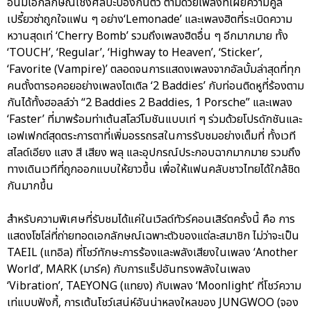
อันมีเอกลักษณ์เชิงศิลปะป้องกันตัว ตามด้วยเพลงที่เผยความคูล
เปรี้ยวซ่าถูกใจแฟน ๆ อย่าง‘Lemonade’ และเพลงฮิตที่ระเบิดความ
หวานสุดเท่ ‘Cherry Bomb’ รวมถึงเพลงฮิตอื่น ๆ อีกมากมาย ทั้ง
‘TOUCH’, ‘Regular’, ‘Highway to Heaven’, ‘Sticker’,
‘Favorite (Vampire)’ ตลอดจนการแสดงเพลงจากอัลบั้มล่าสุดที่ทุก
คนตั้งตารอคอยอย่างเพลงไตเติล ‘2 Baddies’ กับท่อนติดหูที่ร้องตาม
กันได้ทั้งฮอลล์ว่า “2 Baddies 2 Baddies, 1 Porsche” และเพลง
‘Faster’ ที่มาพร้อมท่าเต้นสโลว์โมชันแบบเท่ ๆ ร่วมด้วยโปรดักชันและ
เอฟเฟกต์สุดตระการตาที่เพิ่มอรรถรสในการรับชมอย่างเต็มที่ ทั้งเวที
สไลด์เอียง แสง สี เสียง พลุ และอุปกรณ์ประกอบฉากมากมาย รวมถึง
ทางเดินเวทีที่ถูกออกแบบให้ยาวขึ้น เพื่อให้แฟนคลับชาวไทยได้ใกล้ชิด
กันมากขึ้น
สำหรับความพิเศษที่รับชมได้แค่ในเวิลด์ทัวร์คอนเสิร์ตครั้งนี้ คือ การ
แสดงโซโล่ที่ถ่ายทอดเอกลักษณ์เฉพาะตัวของแต่ละสมาชิก ไม่ว่าจะเป็น
TAEIL (แทอิล) ที่โชว์ทักษะการร้องและพลังเสียงในเพลง ‘Another
World’, MARK (มาร์ค) กับการแร็ปอันทรงพลังในเพลง
‘Vibration’, TAEYONG (แทยง) กับเพลง ‘Moonlight’ ที่โชว์ความ
เท่แบบฟังกี้, การเต้นโชว์เสน่ห์อันน่าหลงใหลของ JUNGWOO (จอง