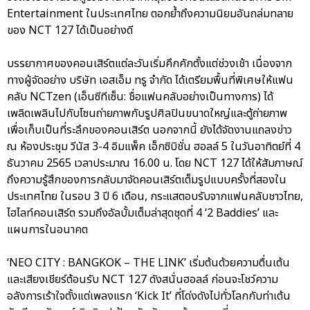
Entertainment ในประเทศไทย ตอกย้ำถึงความนิยมอันถล่มทลาย
ของ NCT 127 ได้เป็นอย่างดี
บรรยากาศของคอนเสิร์ตแต่ละวันเริ่มคึกคักตั้งแต่ช่วงเช้า เนื่องจาก
ทางผู้จัดอย่าง บริษัท เอสเอ็ม ทรู จำกัด ได้เตรียมพื้นที่พิเศษให้แฟน
คลับ NCTzen (เอ็นซีทีเซ็น: ชื่อแฟนคลับอย่างเป็นทางการ) ได้
เพลิดเพลินไปกับโซนถ่ายภาพกับรูปศิลปินขนาดใหญ่และตู้ถ่ายภาพ
เพื่อเก็บเป็นที่ระลึกของคอนเสิร์ต นอกจากนี้ ยังได้จัดงานแถลงข่าว
ณ ห้องประชุม วีนัส 3-4 อิมแพ็ค เอ็กซิบิชั่น ฮอลล์ 5 ในวันอาทิตย์ที่ 4
ธันวาคม 2565 เวลาประมาณ 16.00 น. โดย NCT 127 ได้ให้สัมภาษณ์
ถึงความรู้สึกของการกลับมาจัดคอนเสิร์ตเต็มรูปแบบครั้งที่สองใน
ประเทศไทย ในรอบ 3 ปี 6 เดือน, กระแสตอบรับจากแฟนคลับชาวไทย,
ไฮไลท์คอนเสิร์ต รวมถึงอัลบั้มเต็มล่าสุดชุดที่ 4 ‘2 Baddies’ และ
แผนการในอนาคต
‘NEO CITY : BANGKOK – THE LINK’ เริ่มต้นด้วยความตื่นเต้น
และเสียงเชียร์ต้อนรับ NCT 127 ดังสนั่นฮอลล์ ก่อนจะโชว์ความ
อลังการเร้าใจตั้งแต่เพลงแรก ‘Kick It’ ที่โด่งดังไปทั่วโลกกับท่าเต้น