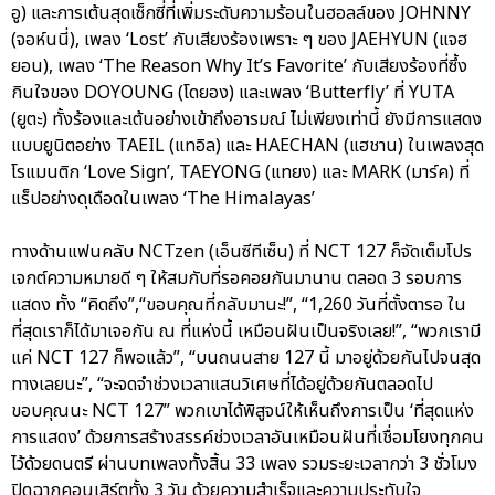
อู) และการเต้นสุดเซ็กซี่ที่เพิ่มระดับความร้อนในฮอลล์ของ JOHNNY
(จอห์นนี่), เพลง ‘Lost’ กับเสียงร้องเพราะ ๆ ของ JAEHYUN (แจฮ
ยอน), เพลง ‘The Reason Why It’s Favorite’ กับเสียงร้องที่ซึ้ง
กินใจของ DOYOUNG (โดยอง) และเพลง ‘Butterfly’ ที่ YUTA
(ยูตะ) ทั้งร้องและเต้นอย่างเข้าถึงอารมณ์ ไม่เพียงเท่านี้ ยังมีการแสดง
แบบยูนิตอย่าง TAEIL (แทอิล) และ HAECHAN (แฮชาน) ในเพลงสุด
โรแมนติก ‘Love Sign’, TAEYONG (แทยง) และ MARK (มาร์ค) ที่
แร็ปอย่างดุเดือดในเพลง ‘The Himalayas’
ทางด้านแฟนคลับ NCTzen (เอ็นซีทีเซ็น) ที่ NCT 127 ก็จัดเต็มโปร
เจกต์ความหมายดี ๆ ให้สมกับที่รอคอยกันมานาน ตลอด 3 รอบการ
แสดง ทั้ง “คิดถึง”,“ขอบคุณที่กลับมานะ!”, “1,260 วันที่ตั้งตารอ ใน
ที่สุดเราก็ได้มาเจอกัน ณ ที่แห่งนี้ เหมือนฝันเป็นจริงเลย!”, “พวกเรามี
แค่ NCT 127 ก็พอแล้ว”, “บนถนนสาย 127 นี้ มาอยู่ด้วยกันไปจนสุด
ทางเลยนะ”, “จะจดจำช่วงเวลาแสนวิเศษที่ได้อยู่ด้วยกันตลอดไป
ขอบคุณนะ NCT 127” พวกเขาได้พิสูจน์ให้เห็นถึงการเป็น ‘ที่สุดแห่ง
การแสดง’ ด้วยการสร้างสรรค์ช่วงเวลาอันเหมือนฝันที่เชื่อมโยงทุกคน
ไว้ด้วยดนตรี ผ่านบทเพลงทั้งสิ้น 33 เพลง รวมระยะเวลากว่า 3 ชั่วโมง
ปิดฉากคอนเสิร์ตทั้ง 3 วัน ด้วยความสำเร็จและความประทับใจ