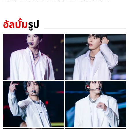
อัลบั้ม
รูป