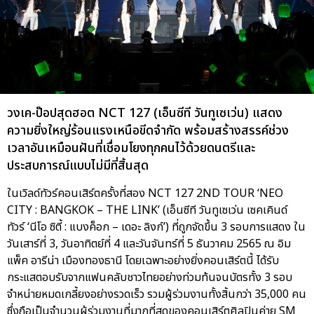
วงเค-ป๊อปสุดฮอต NCT 127 (เอ็นซีที วันทูเซเว่น) แสดง
ความยิ่งใหญ่ร้อนแรงเหนือขีดจำกัด พร้อมสร้างสรรค์ช่วง
เวลาอันเหมือนฝันที่เชื่อมโยงทุกคนไว้ด้วยดนตรีและ
ประสบการณ์แบบไม่มีที่สิ้นสุด
ในเวิลด์ทัวร์คอนเสิร์ตครั้งที่สอง NCT 127 2ND TOUR ‘NEO
CITY : BANGKOK – THE LINK’ (เอ็นซีที วันทูเซเว่น เซคเคินด์
ทัวร์ ‘นีโอ ซิตี้ : แบงค็อก – เดอะ ลิงก์’) ที่ถูกจัดขึ้น 3 รอบการแสดง ใน
วันเสาร์ที่ 3, วันอาทิตย์ที่ 4 และวันจันทร์ที่ 5 ธันวาคม 2565 ณ อิม
แพ็ค อารีน่า เมืองทองธานี โดยเฉพาะอย่างยิ่งคอนเสิร์ตนี้ ได้รับ
กระแสตอบรับจากแฟนคลับชาวไทยอย่างท่วมท้นจนบัตรทั้ง 3 รอบ
จำหน่ายหมดเกลี้ยงอย่างรวดเร็ว รวมผู้ร่วมงานทั้งสิ้นกว่า 35,000 คน
ซึ่งถือเป็นจำนวนผู้ร่วมงานที่มากที่สุดของคอนเสิร์ตศิลปินค่าย SM