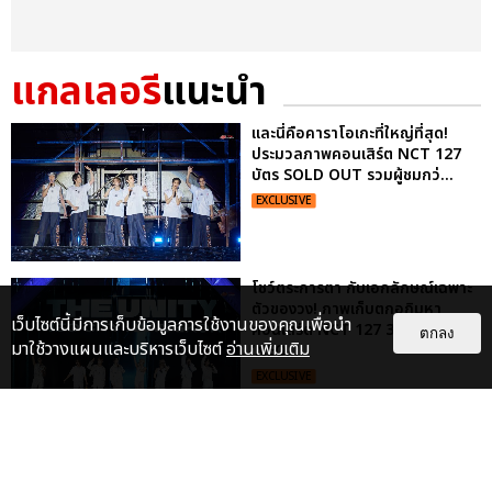
แกลเลอรี
แนะนำ
และนี่คือคาราโอเกะที่ใหญ่ที่สุด!
ประมวลภาพคอนเสิร์ต NCT 127
บัตร SOLD OUT รวมผู้ชมกว่...
EXCLUSIVE
โชว์ตระการตา กับเอกลักษณ์เฉพาะ
ตัวของวง! ภาพเก็บตกอภิมหา
เว็บไซต์นี้มีการเก็บข้อมูลการใช้งานของคุณเพื่อนำ
คอนเสิร์ต NCT 127 3RD TOUR
ตกลง
มาใช้วางแผนและบริหารเว็บไซต์
อ่านเพิ่มเติม
‘NEO...
EXCLUSIVE
ประมวลภาพ “จอส-กวิน” จัดปาร์ตี้
ริมหาดสุดฮอต ในคอนเสิร์ตครั้งยิ่ง
ใหญ่ “JOSS GAWIN HEAT ...