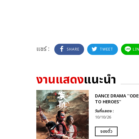
แชร์ :
SHARE
TWEET
LI
งานแสดง
แนะนำ
DANCE DRAMA ''ODE
TO HEROES''
วันที่แสดง :
10/10/26
จองตั๋ว