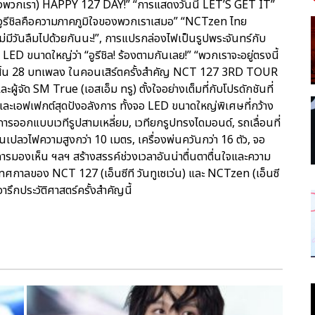
7 ของพวกเรา) HAPPY 127 DAY!” “การแสดงวันนี้ LET’S GET IT”
อูรีชิลคือความภาคภูมิใจของพวกเราเสมอ” “NCTzen ไทย
มีวันลืมไปด้วยกันนะ!”, การแปรกล่องไฟเป็นรูปพระจันทร์กับ
ED ขนาดใหญ่ว่า “อูรีชิล! ร้องตามกันเลย!” “พวกเราจะอยู่ตรงนี้
มทั้งสิ้น 28 บทเพลง ในคอนเสิร์ตครั้งสำคัญ NCT 127 3RD TOUR
ด SM True (เอสเอ็ม ทรู) ตั้งใจอย่างเต็มที่กับโปรดักชันที่
า และเอฟเฟกต์สุดปังอลังการ ทั้งจอ LED ขนาดใหญ่พิเศษที่กว้าง
 การออกแบบเวทีรูปสามเหลี่ยม, เวทียกรูปทรงไดมอนด์, รถเลื่อนที่
่นเปลวไฟความสูงกว่า 10 เมตร, เครื่องพ่นควันกว่า 16 ตัว, จอ
ดการมองเห็น ฯลฯ สร้างสรรค์ช่วงเวลาอันน่าตื่นตาตื่นใจและความ
เทศกาลของ NCT 127 (เอ็นซีที วันทูเซเว่น) และ NCTzen (เอ็นซี
จารึกประวัติศาสตร์ครั้งสำคัญนี้