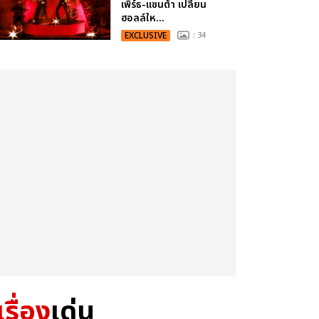
เพิร์ธ-แซนต้า เปลี่ยน
ฮอลล์ให...
EXCLUSIVE
: 34
เรื่อง
เด่น