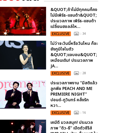
&QUOT;ถ้าไม่มีทุกคนก็คง
ไม่มีเพิร์ธ-แซนต้า&QUOT;
ประมวลภาพ เพิร์ธ-แซนต้า
เปลี่ยนฮอลล์ให...
EXCLUSIVE
: 34
ไม่ว่าจะวันนี้หรือวันไหน ก็จะ
ยังภูมิใจในตัว
&QUOT;แจบอม&QUOT;
เหมือนเดิม! ประมวลภาพ
JA...
EXCLUSIVE
: 28
ประมวลภาพงาน “มีสติแล้ว
ลูกพีช PEACH AND ME
PREMIERE NIGHT”
ปอนด์-ภูวินทร์ คลั่งรัก
หวา...
EXCLUSIVE
: 16
เคมีดี มวลสนุก! ประมวล
ภาพ “ดิว-ธี” เปิดตัวซีรีส์