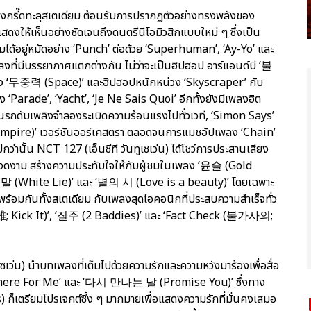
สียงกรี๊ดทะลุสเตเดียม ต้อนรับการปรากฏตัวอย่างทรงพลังของ
แสดงให้เห็นอย่างชัดเจนถึงดนตรีนีโอมิวสิกแบบใหม่ ๆ ซึ่งเป็น
มได้อยู่หมัดอย่าง ‘Punch’ ต่อด้วย ‘Superhuman’, ‘Ay-Yo’ และ
ที่มีบรรยากาศแตกต่างกัน ไม่ว่าจะเป็นฮิปฮอป อาร์แอนด์บี ‘불
ง ‘무중력 (Space)’ และฮิปฮอปหนักหน่วง ‘Skyscraper’ กับ
ง ‘Parade’, ‘Yacht’, ‘Je Ne Sais Quoi’ อีกทั้งยังมีเพลงฮิต
รถดับเพลิงจำลองระเบิดความร้อนแรงไปทั่วเวที, ‘Simon Says’
 (Vampire)’ เวอร์ชันออร์เคสตรา ตลอดจนการแมชอัปเพลง ‘Chain’
กว่านั้น NCT 127 (เอ็นซีที วันทูเซเว่น) ได้โชว์การประสานเสียง
งดงาม สร้างความประทับใจให้กับผู้ชมในเพลง ‘윤슬 (Gold
(White Lie)’ และ ‘별의 시 (Love is a beauty)’ โดยเฉพาะ
ปพร้อมกันทั้งสเตเดียม กับเพลงสุดไอคอนิกที่ประสบความสำเร็จทั่ว
英雄; Kick It)’, ‘질주 (2 Baddies)’ และ ‘Fact Check (불가사의;
เซเว่น) นำบทเพลงที่เต็มไปด้วยความรักและความหวังมาร้องเพื่อสื่อ
‘Be There For Me’ และ ‘다시 만나는 날 (Promise You)’ ซึ่งทาง
) ก็เตรียมโปรเจกต์ซึ้ง ๆ มากมายเพื่อแสดงความรักที่มั่นคงเสมอ