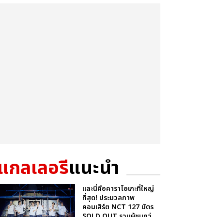
แกลเลอรี
แนะนำ
และนี่คือคาราโอเกะที่ใหญ่
ที่สุด! ประมวลภาพ
คอนเสิร์ต NCT 127 บัตร
SOLD OUT รวมผู้ชมกว่...