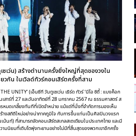
เซเว่น) สร้างตำนานครั้งยิ่งใหญ่ที่สุดของวงใน
ัน ในเวิลด์ทัวร์คอนเสิร์ตครั้งที่สาม
’ (เอ็นซีที วันทูเซเว่น เธิร์ด ทัวร์ ‘นีโอ ซิตี้ : แบงค็อก
ในวันเสาร์ที่ 27 และวันอาทิตย์ที่ 28 มกราคม 2567 ณ ธรรมศาสตร์ ส
หมดเกลี้ยงทันทีที่เปิดจำหน่าย แม้แต่ที่นั่งที่จำกัดการมองเห็น
้สร้างสถิติใหม่อย่างน่าภาคภูมิใจ กับการขึ้นแท่นเป็นศิลปินวงแรก
ม้นท์) ที่สามารถจัดคอนเสิร์ตสเกลสเตเดียมในประเทศไทย และมี
ามนิยมที่เติบโตพุ่งทะยานอย่างไม่มีที่สิ้นสุดของพวกเขาอีกครั้ง