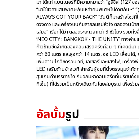
มา ได้แก่ แบนเนอร์ที่มีความหมายว่า “อูรีชิล! (12
“มาใช้เวลาแสนพิเศษกับเหล่าคนพิเศษไปด้วยกัน~” “
ALWAYS GOT YOUR BACK” “วันนี้ก็มาสร้างโชว์ที่ไม่
ดวงดาว และเครื่องบินกับสายลมรูปหัวใจ ตลอดจนป้าย L
เสมอ” เรียกได้ว่า ตลอดระยะเวลากว่า 3 ชั่วโมง รว
‘NEO CITY : BANGKOK - THE UNITY’ ทางค่ายและผู้จั
ก้าวข้ามขีดจำกัดของคอนเสิร์ตครั้งก่อน ๆ ที่เคยมีม
กว่า 60 เมตร และสูงกว่า 14 เมตร, จอ LED เลื่อนได้,
เพิ่มความใกล้ชิดรอบเวที, เลเซอร์และแสงไฟ, เครื่องพ
LED เสริมด้านข้างเวที สำหรับผู้ชมที่นั่งตรงมุมจำกั
สุขเกินคำบรรยายใด กับอภิมหาคอนเสิร์ตที่เปรียบดั่ง
ทีเซ็น) ที่ได้รวมเป็นหนึ่งเดียวกันโดยสมบูรณ์ เพื่อร่วม
อัลบั้ม
รูป