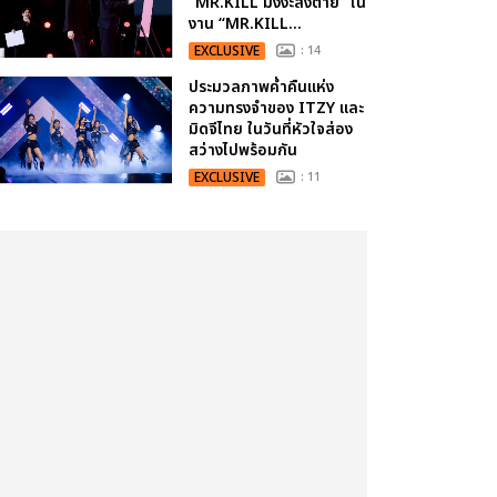
“MR.KILL มังงะสั่งตาย” ใน
งาน “MR.KILL...
EXCLUSIVE
: 14
ประมวลภาพค่ำคืนแห่ง
ความทรงจำของ ITZY และ
มิดจีไทย ในวันที่หัวใจส่อง
สว่างไปพร้อมกัน
EXCLUSIVE
: 11