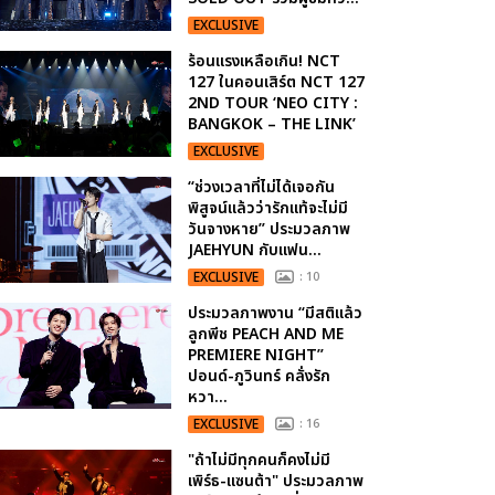
EXCLUSIVE
ร้อนแรงเหลือเกิน! NCT
127 ในคอนเสิร์ต NCT 127
2ND TOUR ‘NEO CITY :
BANGKOK – THE LINK’
EXCLUSIVE
“ช่วงเวลาที่ไม่ได้เจอกัน
พิสูจน์แล้วว่ารักแท้จะไม่มี
วันจางหาย” ประมวลภาพ
JAEHYUN กับแฟน...
EXCLUSIVE
: 10
ประมวลภาพงาน “มีสติแล้ว
ลูกพีช PEACH AND ME
PREMIERE NIGHT”
ปอนด์-ภูวินทร์ คลั่งรัก
หวา...
EXCLUSIVE
: 16
"ถ้าไม่มีทุกคนก็คงไม่มี
เพิร์ธ-แซนต้า" ประมวลภาพ