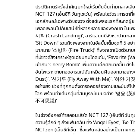
ประวัติศาตร์ครั้งสำคัญบทใหม่เริ่มต้นขึ้นท่ามกลางเ
NCT 127 (เอ็นซีที วันทูเซเว่น) พร้อมโชว์ตระการตาที่
เอกลักษณ์เฉพาะตัวของวง ตั้งแต่เพลงแรกที่สะกดผู้ช
เพลิดเพลินไปกับเสน่ห์ที่หลากหลายของพวกเขา ในเพลง
시착 (Crash Landing)’, อาร์แอนด์บีจังหวะปานกลา
‘Sit Down!’ รวมถึงเพลงจากในอัลบั้มเต็มชุดที่ 5 อย่า
มากมาย ‘소방차 (Fire Truck)’ ที่พวกเขาเปิดตัวมาบน
ที่มีซาวด์สังเคราะห์สุดเฉียบคมโดดเด่น, ‘Favorite
เข้ากับ ‘Cherry Bomb’ เพิ่มความคึกคักมากขึ้น ยิ่งไป
อันไพเราะ ถ่ายทอดอารมณ์อันเหมือนฝันออกมาอย่าง
Dust)’, ‘신기루 (Fly Away With Me)’, ‘하얀 거짓말 
อย่างยิ่ง ช่วงที่ทุกคนตั้งตารอคอยร้องตามและมันส์ไ
โลก พร้อมท่าเต้นกลุ่มที่สมบูรณ์แบบอย่าง ‘영웅 (
不可思議)’
ในช่วงอังกอร์ท้ายคอนเสิร์ต NCT 127 (เอ็นซีที วันทู
ความรู้สึกดี ๆ ถึงแฟนคลับ ทั้ง ‘Angel Eyes’, 
NCTzen (เอ็นซีทีเซ็น : ชื่อแฟนคลับอย่างเป็นทางการ