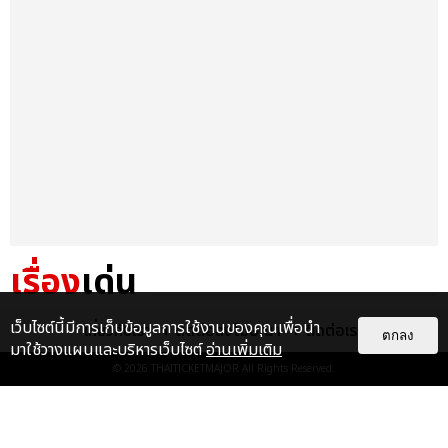
เรื่อง
เด่น
&QUOT;ถ้าไม่มีทุกคนก็คงไม่มี
เว็บไซต์นี้มีการเก็บข้อมูลการใช้งานของคุณเพื่อนำ
เกี่ยวกับเรา
ติดต่อลงโฆษณา
ติดต่อเรา
ตกลง
เพิร์ธ-แซนต้า&QUOT; ประมวล
มาใช้วางแผนและบริหารเว็บไซต์
อ่านเพิ่มเติม
ภาพ เพิร์ธ-แซนต้า เปลี่ยน
© 2026
THAITICKETMAJOR
All Rights Reserved.
ฮอลล์ให...
EXCLUSIVE
: 34