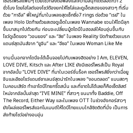
เซอร์ไพรส์แฟนๆ ด้วยโชว์ที่ส่งต่อพลังและความสนุกได้ตลอดกว่า 2
ชั่วโมง โดยไฮไลต์ของโชว์ต้องยกให้โซโล่และดูเอ็ตสเตจของสาวๆ ที่เริ่ม
ด้วย “กาอึล” พี่ใหญ่ที่มาในเพลงสุดเซ็กซี่อ7 rings ต่อด้วย “เรย์” ใน
เพลง Holo ปิดท้ายด้วยสเตจดูเอ็ตในเพลง Wannabe ชวนให้ไดบึลุก
ขึ้นมาสนุกไปด้วยกัน ก่อนจะเปลี่ยนมู้ดไดบึในฮอลล์ให้อบอุ่นขึ้นกับ
โชว์ดูเอ็ตของ “วอนยอง” และ “ลิซ” ในเพลง Reality ปิดท้ายด้วยเบรก
แดนซ์สุดมันส์จาก “ยูจิน” และ “อีซอ” ในเพลง Woman Like Me
งานนี้นอกจากไดบึจะได้เอ็นจอยไปกับเพลงฮิตอย่าง I Am, ELEVEN,
LOVE DIVE, Kitsch และ After LIKE ยังมีเซอร์ไพรส์เป็น Royal
จากอัลบั้ม “LOVE DIVE” ที่มาในเวอร์ชั่นร็อค เซอร์ไพรส์ยิ่งกว่าเมื่อยู
จินและอีซอโชว์แดนซ์ชาเลนจ์สุดน่ารักในเพลง “งอนตลอด” แบบสดๆ
ในคอนเสิร์ต ทำเอาไดบึไทยกรี๊ดสนั่น และที่ขาดไม่ได้เลยก็คือเซ็ตลิสต์
ใหม่จากอัลบั้มล่าสุด “I’VE MINE” ที่สาวๆ ขนมาทั้ง Baddie, Off
The Record, Either Way และในเพลง OTT ในช่วงอังกอร์สาวๆ
ยังโผล่เซอร์ไพรส์แจกโมเมนต์ให้ไดบึไทยแบบใกล้ชิดติดที่นั่ง เป็นการ
ส่งท้ายโชว์อย่างอบอุ่น