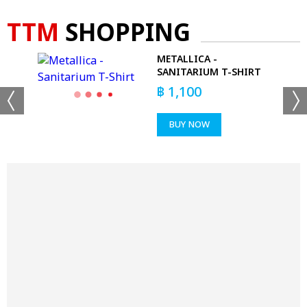
TTM
SHOPPING
NOT
METALLICA -
SANITARIUM T-SHIRT
RT
฿
1,100
BUY NOW