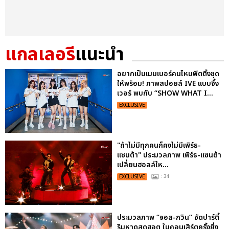
แกลเลอรี
แนะนำ
อยากเป็นเมมเบอร์คนไหนฟิตติ้งชุด
ให้พร้อม! ภาพสปอยล์ IVE แบบจึ้ง
เวอร์ พบกับ “SHOW WHAT I...
EXCLUSIVE
"ถ้าไม่มีทุกคนก็คงไม่มีเพิร์ธ-
แซนต้า" ประมวลภาพ เพิร์ธ-แซนต้า
เปลี่ยนฮอลล์ให...
EXCLUSIVE
: 34
ประมวลภาพ “จอส-กวิน” จัดปาร์ตี้
ริมหาดสุดฮอต ในคอนเสิร์ตครั้งยิ่ง