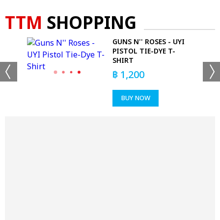
TTM
SHOPPING
GUNS N'' ROSES - UYI
'T
PISTOL TIE-DYE T-
SHIRT
฿
1,200
BUY NOW