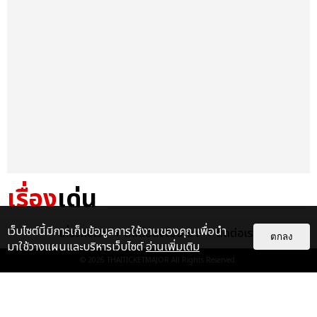
เรื่อง
เด่น
&QUOT;ถ้าไม่มีทุกคนก็คงไม่มี
เว็บไซต์นี้มีการเก็บข้อมูลการใช้งานของคุณเพื่อนำ
เกี่ยวกับเรา
ติดต่อลงโฆษณา
ติดต่อเรา
ตกลง
เพิร์ธ-แซนต้า&QUOT; ประมวล
มาใช้วางแผนและบริหารเว็บไซต์
อ่านเพิ่มเติม
ภาพ เพิร์ธ-แซนต้า เปลี่ยน
© 2026
THAITICKETMAJOR
All Rights Reserved.
ฮอลล์ให...
EXCLUSIVE
: 34