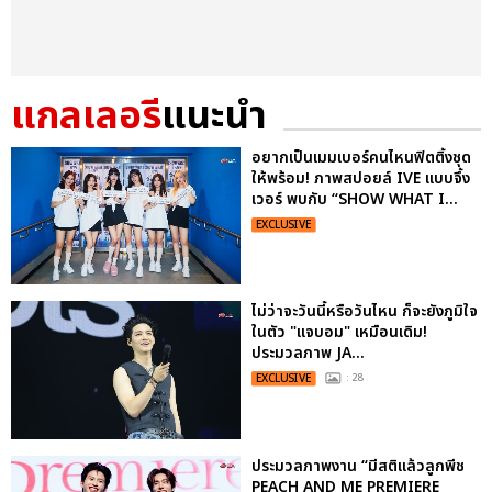
แกลเลอรี
แนะนำ
อยากเป็นเมมเบอร์คนไหนฟิตติ้งชุด
ให้พร้อม! ภาพสปอยล์ IVE แบบจึ้ง
เวอร์ พบกับ “SHOW WHAT I...
EXCLUSIVE
ไม่ว่าจะวันนี้หรือวันไหน ก็จะยังภูมิใจ
ในตัว "แจบอม" เหมือนเดิม!
ประมวลภาพ JA...
EXCLUSIVE
: 28
ประมวลภาพงาน “มีสติแล้วลูกพีช
PEACH AND ME PREMIERE