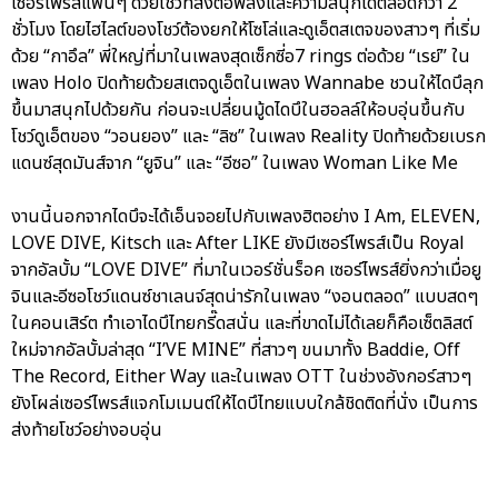
เซอร์ไพรส์แฟนๆ ด้วยโชว์ที่ส่งต่อพลังและความสนุกได้ตลอดกว่า 2
ชั่วโมง โดยไฮไลต์ของโชว์ต้องยกให้โซโล่และดูเอ็ตสเตจของสาวๆ ที่เริ่ม
ด้วย “กาอึล” พี่ใหญ่ที่มาในเพลงสุดเซ็กซี่อ7 rings ต่อด้วย “เรย์” ใน
เพลง Holo ปิดท้ายด้วยสเตจดูเอ็ตในเพลง Wannabe ชวนให้ไดบึลุก
ขึ้นมาสนุกไปด้วยกัน ก่อนจะเปลี่ยนมู้ดไดบึในฮอลล์ให้อบอุ่นขึ้นกับ
โชว์ดูเอ็ตของ “วอนยอง” และ “ลิซ” ในเพลง Reality ปิดท้ายด้วยเบรก
แดนซ์สุดมันส์จาก “ยูจิน” และ “อีซอ” ในเพลง Woman Like Me
งานนี้นอกจากไดบึจะได้เอ็นจอยไปกับเพลงฮิตอย่าง I Am, ELEVEN,
LOVE DIVE, Kitsch และ After LIKE ยังมีเซอร์ไพรส์เป็น Royal
จากอัลบั้ม “LOVE DIVE” ที่มาในเวอร์ชั่นร็อค เซอร์ไพรส์ยิ่งกว่าเมื่อยู
จินและอีซอโชว์แดนซ์ชาเลนจ์สุดน่ารักในเพลง “งอนตลอด” แบบสดๆ
ในคอนเสิร์ต ทำเอาไดบึไทยกรี๊ดสนั่น และที่ขาดไม่ได้เลยก็คือเซ็ตลิสต์
ใหม่จากอัลบั้มล่าสุด “I’VE MINE” ที่สาวๆ ขนมาทั้ง Baddie, Off
The Record, Either Way และในเพลง OTT ในช่วงอังกอร์สาวๆ
ยังโผล่เซอร์ไพรส์แจกโมเมนต์ให้ไดบึไทยแบบใกล้ชิดติดที่นั่ง เป็นการ
ส่งท้ายโชว์อย่างอบอุ่น