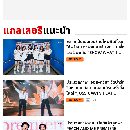
แกลเลอรี
แนะนำ
อยากเป็นเมมเบอร์คนไหนฟิตติ้งชุด
ให้พร้อม! ภาพสปอยล์ IVE แบบจึ้ง
เวอร์ พบกับ “SHOW WHAT I...
EXCLUSIVE
ประมวลภาพ “จอส-กวิน” จัดปาร์ตี้
ริมหาดสุดฮอต ในคอนเสิร์ตครั้งยิ่ง
ใหญ่ “JOSS GAWIN HEAT ...
EXCLUSIVE
: 34
ประมวลภาพงาน “มีสติแล้วลูกพีช
PEACH AND ME PREMIERE