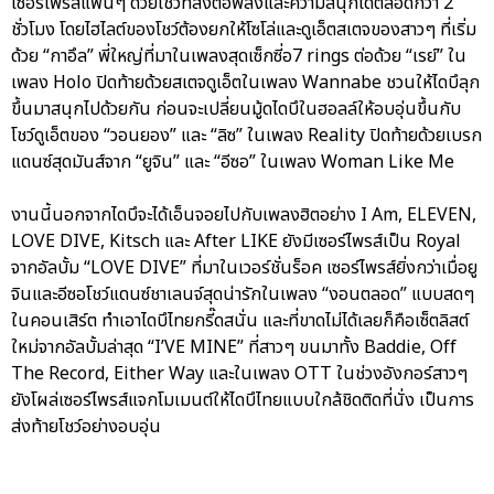
เซอร์ไพรส์แฟนๆ ด้วยโชว์ที่ส่งต่อพลังและความสนุกได้ตลอดกว่า 2
ชั่วโมง โดยไฮไลต์ของโชว์ต้องยกให้โซโล่และดูเอ็ตสเตจของสาวๆ ที่เริ่ม
ด้วย “กาอึล” พี่ใหญ่ที่มาในเพลงสุดเซ็กซี่อ7 rings ต่อด้วย “เรย์” ใน
เพลง Holo ปิดท้ายด้วยสเตจดูเอ็ตในเพลง Wannabe ชวนให้ไดบึลุก
ขึ้นมาสนุกไปด้วยกัน ก่อนจะเปลี่ยนมู้ดไดบึในฮอลล์ให้อบอุ่นขึ้นกับ
โชว์ดูเอ็ตของ “วอนยอง” และ “ลิซ” ในเพลง Reality ปิดท้ายด้วยเบรก
แดนซ์สุดมันส์จาก “ยูจิน” และ “อีซอ” ในเพลง Woman Like Me
งานนี้นอกจากไดบึจะได้เอ็นจอยไปกับเพลงฮิตอย่าง I Am, ELEVEN,
LOVE DIVE, Kitsch และ After LIKE ยังมีเซอร์ไพรส์เป็น Royal
จากอัลบั้ม “LOVE DIVE” ที่มาในเวอร์ชั่นร็อค เซอร์ไพรส์ยิ่งกว่าเมื่อยู
จินและอีซอโชว์แดนซ์ชาเลนจ์สุดน่ารักในเพลง “งอนตลอด” แบบสดๆ
ในคอนเสิร์ต ทำเอาไดบึไทยกรี๊ดสนั่น และที่ขาดไม่ได้เลยก็คือเซ็ตลิสต์
ใหม่จากอัลบั้มล่าสุด “I’VE MINE” ที่สาวๆ ขนมาทั้ง Baddie, Off
The Record, Either Way และในเพลง OTT ในช่วงอังกอร์สาวๆ
ยังโผล่เซอร์ไพรส์แจกโมเมนต์ให้ไดบึไทยแบบใกล้ชิดติดที่นั่ง เป็นการ
ส่งท้ายโชว์อย่างอบอุ่น