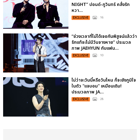
NIGHT” ปอนด์-ภูวินทร์ คลั่งรัก
หวา...
EXCLUSIVE
: 16
“ช่วงเวลาที่ไม่ได้เจอกันพิสูจน์แล้วว่า
รักแท้จะไม่มีวันจางหาย” ประมวล
ภาพ JAEHYUN กับแฟน...
EXCLUSIVE
: 10
ไม่ว่าจะวันนี้หรือวันไหน ก็จะยังภูมิใจ
ในตัว "แจบอม" เหมือนเดิม!
ประมวลภาพ JA...
EXCLUSIVE
: 28