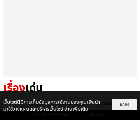
เรื่อง
เด่น
&QUOT;ถ้าไม่มีทุกคนก็คงไม่มี
เว็บไซต์นี้มีการเก็บข้อมูลการใช้งานของคุณเพื่อนำ
เกี่ยวกับเรา
ติดต่อลงโฆษณา
ติดต่อเรา
ตกลง
เพิร์ธ-แซนต้า&QUOT; ประมวล
มาใช้วางแผนและบริหารเว็บไซต์
อ่านเพิ่มเติม
ภาพ เพิร์ธ-แซนต้า เปลี่ยน
© 2026
THAITICKETMAJOR
All Rights Reserved.
ฮอลล์ให...
EXCLUSIVE
: 34