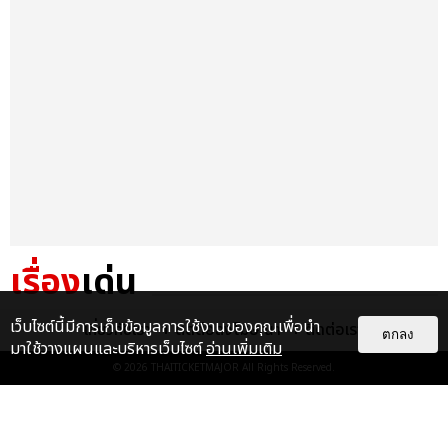
เรื่อง
เด่น
&QUOT;ถ้าไม่มีทุกคนก็คงไม่มี
เว็บไซต์นี้มีการเก็บข้อมูลการใช้งานของคุณเพื่อนำ
เกี่ยวกับเรา
ติดต่อลงโฆษณา
ติดต่อเรา
ตกลง
เพิร์ธ-แซนต้า&QUOT; ประมวล
มาใช้วางแผนและบริหารเว็บไซต์
อ่านเพิ่มเติม
ภาพ เพิร์ธ-แซนต้า เปลี่ยน
© 2026
THAITICKETMAJOR
All Rights Reserved.
ฮอลล์ให...
EXCLUSIVE
: 34