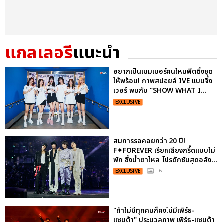
แกลเลอรี
แนะนำ
อยากเป็นเมมเบอร์คนไหนฟิตติ้งชุด
ให้พร้อม! ภาพสปอยล์ IVE แบบจึ้ง
เวอร์ พบกับ “SHOW WHAT I...
EXCLUSIVE
สมการรอคอยกว่า 20 ปี!
F✦FOREVER เรียกเสียงกรี๊ดแบบไม่
พัก ซึ้งน้ำตาไหล โปรดักชันสุดอลัง...
EXCLUSIVE
: 6
"ถ้าไม่มีทุกคนก็คงไม่มีเพิร์ธ-
แซนต้า" ประมวลภาพ เพิร์ธ-แซนต้า