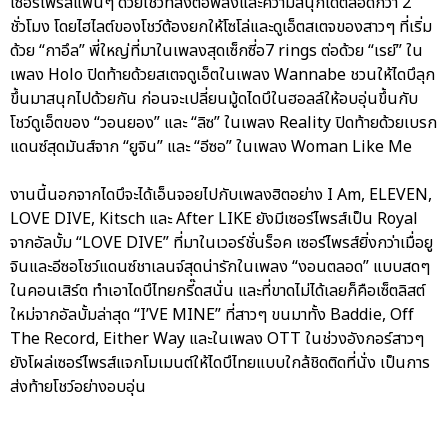
เซอร์ไพรส์แฟนๆ ด้วยโชว์ที่ส่งต่อพลังและความสนุกได้ตลอดกว่า 2
ชั่วโมง โดยไฮไลต์ของโชว์ต้องยกให้โซโล่และดูเอ็ตสเตจของสาวๆ ที่เริ่ม
ด้วย “กาอึล” พี่ใหญ่ที่มาในเพลงสุดเซ็กซี่อ7 rings ต่อด้วย “เรย์” ใน
เพลง Holo ปิดท้ายด้วยสเตจดูเอ็ตในเพลง Wannabe ชวนให้ไดบึลุก
ขึ้นมาสนุกไปด้วยกัน ก่อนจะเปลี่ยนมู้ดไดบึในฮอลล์ให้อบอุ่นขึ้นกับ
โชว์ดูเอ็ตของ “วอนยอง” และ “ลิซ” ในเพลง Reality ปิดท้ายด้วยเบรก
แดนซ์สุดมันส์จาก “ยูจิน” และ “อีซอ” ในเพลง Woman Like Me
งานนี้นอกจากไดบึจะได้เอ็นจอยไปกับเพลงฮิตอย่าง I Am, ELEVEN,
LOVE DIVE, Kitsch และ After LIKE ยังมีเซอร์ไพรส์เป็น Royal
จากอัลบั้ม “LOVE DIVE” ที่มาในเวอร์ชั่นร็อค เซอร์ไพรส์ยิ่งกว่าเมื่อยู
จินและอีซอโชว์แดนซ์ชาเลนจ์สุดน่ารักในเพลง “งอนตลอด” แบบสดๆ
ในคอนเสิร์ต ทำเอาไดบึไทยกรี๊ดสนั่น และที่ขาดไม่ได้เลยก็คือเซ็ตลิสต์
ใหม่จากอัลบั้มล่าสุด “I’VE MINE” ที่สาวๆ ขนมาทั้ง Baddie, Off
The Record, Either Way และในเพลง OTT ในช่วงอังกอร์สาวๆ
ยังโผล่เซอร์ไพรส์แจกโมเมนต์ให้ไดบึไทยแบบใกล้ชิดติดที่นั่ง เป็นการ
ส่งท้ายโชว์อย่างอบอุ่น