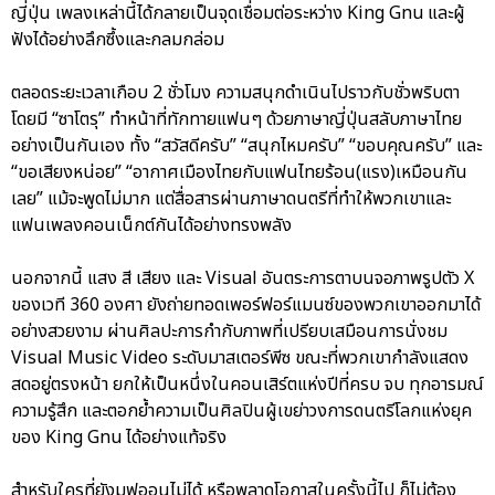
ญี่ปุ่น เพลงเหล่านี้ได้กลายเป็นจุดเชื่อมต่อระหว่าง King Gnu และผู้
ฟังได้อย่างลึกซึ้งและกลมกล่อม
ตลอดระยะเวลาเกือบ 2 ชั่วโมง ความสนุกดำเนินไปราวกับชั่วพริบตา
โดยมี “ซาโตรุ” ทำหน้าที่ทักทายแฟนๆ ด้วยภาษาญี่ปุ่นสลับภาษาไทย
อย่างเป็นกันเอง ทั้ง “สวัสดีครับ” “สนุกไหมครับ” “ขอบคุณครับ” และ
“ขอเสียงหน่อย” “อากาศเมืองไทยกับแฟนไทยร้อน(แรง)เหมือนกัน
เลย” แม้จะพูดไม่มาก แต่สื่อสารผ่านภาษาดนตรีที่ทำให้พวกเขาและ
แฟนเพลงคอนเน็กต์กันได้อย่างทรงพลัง
นอกจากนี้ แสง สี เสียง และ Visual อันตระการตาบนจอภาพรูปตัว X
ของเวที 360 องศา ยังถ่ายทอดเพอร์ฟอร์แมนซ์ของพวกเขาออกมาได้
อย่างสวยงาม ผ่านศิลปะการกำกับภาพที่เปรียบเสมือนการนั่งชม
Visual Music Video ระดับมาสเตอร์พีซ ขณะที่พวกเขากำลังแสดง
สดอยู่ตรงหน้า ยกให้เป็นหนึ่งในคอนเสิร์ตแห่งปีที่ครบ จบ ทุกอารมณ์
ความรู้สึก และตอกย้ำความเป็นศิลปินผู้เขย่าวงการดนตรีโลกแห่งยุค
ของ King Gnu ได้อย่างแท้จริง
สำหรับใครที่ยังมูฟออนไม่ได้ หรือพลาดโอกาสในครั้งนี้ไป ก็ไม่ต้อง