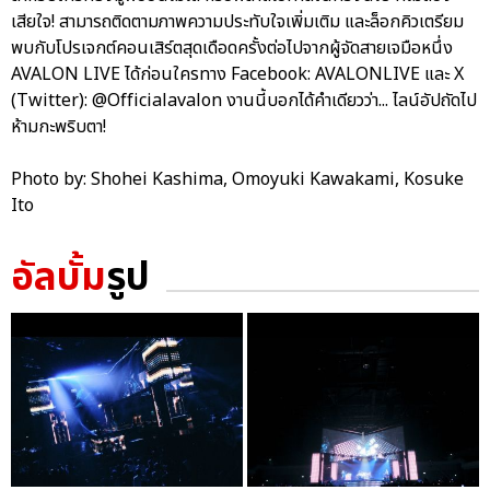
เสียใจ! สามารถติดตามภาพความประทับใจเพิ่มเติม และล็อกคิวเตรียม
พบกับโปรเจกต์คอนเสิร์ตสุดเดือดครั้งต่อไปจากผู้จัดสายเจมือหนึ่ง
AVALON LIVE ได้ก่อนใครทาง Facebook: AVALONLIVE และ X
(Twitter): @Officialavalon งานนี้บอกได้คำเดียวว่า... ไลน์อัปถัดไป
ห้ามกะพริบตา!
Photo by: Shohei Kashima, Omoyuki Kawakami, Kosuke
Ito
อัลบั้ม
รูป