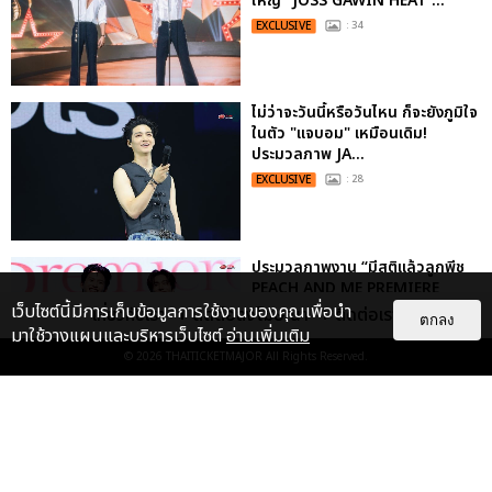
ใหญ่ “JOSS GAWIN HEAT ...
EXCLUSIVE
: 34
ไม่ว่าจะวันนี้หรือวันไหน ก็จะยังภูมิใจ
ในตัว "แจบอม" เหมือนเดิม!
ประมวลภาพ JA...
EXCLUSIVE
: 28
ประมวลภาพงาน “มีสติแล้วลูกพีช
PEACH AND ME PREMIERE
NIGHT” ปอนด์-ภูวินทร์ คลั่งรัก
เว็บไซต์นี้มีการเก็บข้อมูลการใช้งานของคุณเพื่อนำ
เกี่ยวกับเรา
ติดต่อลงโฆษณา
ติดต่อเรา
ตกลง
หวา...
มาใช้วางแผนและบริหารเว็บไซต์
อ่านเพิ่มเติม
EXCLUSIVE
: 16
© 2026
THAITICKETMAJOR
All Rights Reserved.
“ช่วงเวลาที่ไม่ได้เจอกันพิสูจน์แล้วว่า
รักแท้จะไม่มีวันจางหาย” ประมวล
ภาพ JAEHYUN กับแฟน...
EXCLUSIVE
: 10