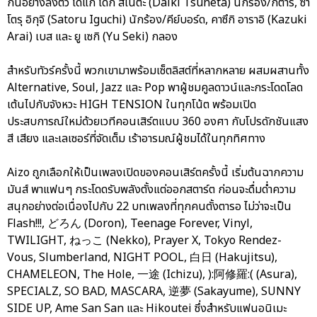
กันอย่างลงตัว ได้แก่ ไดกิ สึเนตะ (Daiki Tsuneta) นักร้อง/กีตาร์, ซา
โตรุ อิกุจิ (Satoru Iguchi) นักร้อง/คีย์บอร์ด, คาซึกิ อาราอิ (Kazuki
Arai) เบส และ ยู เซกิ (Yu Seki) กลอง
สำหรับทัวร์ครั้งนี้ พวกเขามาพร้อมเซ็ตลิสต์ที่หลากหลาย ผสมผสานทั้ง
Alternative, Soul, Jazz และ Pop พาผู้ชมคูลดาวน์และกระโดดโลด
เต้นไปกับจังหวะ HIGH TENSION ในทุกโน้ต พร้อมเปิด
ประสบการณ์ใหม่ด้วยเวทีคอนเสิร์ตแบบ 360 องศา กับโปรดักชันแสง
สี เสียง และเลเซอร์ที่จัดเต็ม เร้าอารมณ์ผู้ชมได้ในทุกทิศทาง
Aizo ถูกเลือกให้เป็นเพลงเปิดของคอนเสิร์ตครั้งนี้ เริ่มต้นฉากความ
มันส์ พาแฟนๆ กระโดดรับพลังตั้งแต่ออกสตาร์ต ก่อนจะดื่มด่ำความ
สนุกอย่างต่อเนื่องไปกับ 22 บทเพลงที่ทุกคนตั้งตารอ ไม่ว่าจะเป็น
Flash!!!, どろん (Doron), Teenage Forever, Vinyl,
TWILIGHT, ねっこ (Nekko), Prayer X, Tokyo Rendez-
Vous, Slumberland, NIGHT POOL, 白日 (Hakujitsu),
CHAMELEON, The Hole, 一途 (Ichizu), ):阿修羅:( (Asura),
SPECIALZ, SO BAD, MASCARA, 逆夢 (Sakayume), SUNNY
SIDE UP, Ame San San และ Hikoutei ซึ่งสำหรับแฟนอนิเมะ