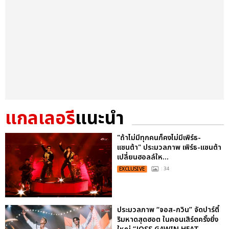
แกลเลอรี
แนะนำ
"ถ้าไม่มีทุกคนก็คงไม่มีเพิร์ธ-
แซนต้า" ประมวลภาพ เพิร์ธ-แซนต้า
เปลี่ยนฮอลล์ให...
EXCLUSIVE
: 34
ประมวลภาพ “จอส-กวิน” จัดปาร์ตี้
ริมหาดสุดฮอต ในคอนเสิร์ตครั้งยิ่ง