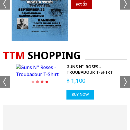
จองตั๋ว
TTM
SHOPPING
GUNS N'' ROSES -
TROUBADOUR T-SHIRT
฿
1,100
BUY NOW