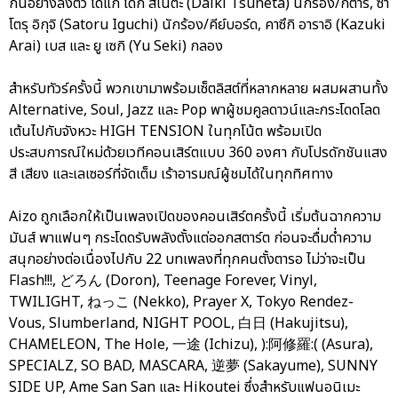
กันอย่างลงตัว ได้แก่ ไดกิ สึเนตะ (Daiki Tsuneta) นักร้อง/กีตาร์, ซา
โตรุ อิกุจิ (Satoru Iguchi) นักร้อง/คีย์บอร์ด, คาซึกิ อาราอิ (Kazuki
Arai) เบส และ ยู เซกิ (Yu Seki) กลอง
สำหรับทัวร์ครั้งนี้ พวกเขามาพร้อมเซ็ตลิสต์ที่หลากหลาย ผสมผสานทั้ง
Alternative, Soul, Jazz และ Pop พาผู้ชมคูลดาวน์และกระโดดโลด
เต้นไปกับจังหวะ HIGH TENSION ในทุกโน้ต พร้อมเปิด
ประสบการณ์ใหม่ด้วยเวทีคอนเสิร์ตแบบ 360 องศา กับโปรดักชันแสง
สี เสียง และเลเซอร์ที่จัดเต็ม เร้าอารมณ์ผู้ชมได้ในทุกทิศทาง
Aizo ถูกเลือกให้เป็นเพลงเปิดของคอนเสิร์ตครั้งนี้ เริ่มต้นฉากความ
มันส์ พาแฟนๆ กระโดดรับพลังตั้งแต่ออกสตาร์ต ก่อนจะดื่มด่ำความ
สนุกอย่างต่อเนื่องไปกับ 22 บทเพลงที่ทุกคนตั้งตารอ ไม่ว่าจะเป็น
Flash!!!, どろん (Doron), Teenage Forever, Vinyl,
TWILIGHT, ねっこ (Nekko), Prayer X, Tokyo Rendez-
Vous, Slumberland, NIGHT POOL, 白日 (Hakujitsu),
CHAMELEON, The Hole, 一途 (Ichizu), ):阿修羅:( (Asura),
SPECIALZ, SO BAD, MASCARA, 逆夢 (Sakayume), SUNNY
SIDE UP, Ame San San และ Hikoutei ซึ่งสำหรับแฟนอนิเมะ