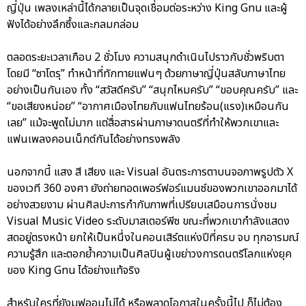
ญี่ปุ่น เพลงเหล่านี้ได้กลายเป็นจุดเชื่อมต่อระหว่าง King Gnu และผู้
ฟังได้อย่างลึกซึ้งและกลมกล่อม
ตลอดระยะเวลาเกือบ 2 ชั่วโมง ความสนุกดำเนินไปราวกับชั่วพริบตา
โดยมี “ซาโตรุ” ทำหน้าที่ทักทายแฟนๆ ด้วยภาษาญี่ปุ่นสลับภาษาไทย
อย่างเป็นกันเอง ทั้ง “สวัสดีครับ” “สนุกไหมครับ” “ขอบคุณครับ” และ
“ขอเสียงหน่อย” “อากาศเมืองไทยกับแฟนไทยร้อน(แรง)เหมือนกัน
เลย” แม้จะพูดไม่มาก แต่สื่อสารผ่านภาษาดนตรีที่ทำให้พวกเขาและ
แฟนเพลงคอนเน็กต์กันได้อย่างทรงพลัง
นอกจากนี้ แสง สี เสียง และ Visual อันตระการตาบนจอภาพรูปตัว X
ของเวที 360 องศา ยังถ่ายทอดเพอร์ฟอร์แมนซ์ของพวกเขาออกมาได้
อย่างสวยงาม ผ่านศิลปะการกำกับภาพที่เปรียบเสมือนการนั่งชม
Visual Music Video ระดับมาสเตอร์พีซ ขณะที่พวกเขากำลังแสดง
สดอยู่ตรงหน้า ยกให้เป็นหนึ่งในคอนเสิร์ตแห่งปีที่ครบ จบ ทุกอารมณ์
ความรู้สึก และตอกย้ำความเป็นศิลปินผู้เขย่าวงการดนตรีโลกแห่งยุค
ของ King Gnu ได้อย่างแท้จริง
สำหรับใครที่ยังมูฟออนไม่ได้ หรือพลาดโอกาสในครั้งนี้ไป ก็ไม่ต้อง