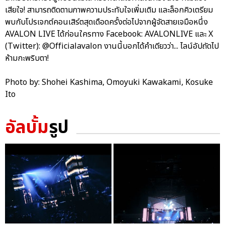
เสียใจ! สามารถติดตามภาพความประทับใจเพิ่มเติม และล็อกคิวเตรียม
พบกับโปรเจกต์คอนเสิร์ตสุดเดือดครั้งต่อไปจากผู้จัดสายเจมือหนึ่ง
AVALON LIVE ได้ก่อนใครทาง Facebook: AVALONLIVE และ X
(Twitter): @Officialavalon งานนี้บอกได้คำเดียวว่า... ไลน์อัปถัดไป
ห้ามกะพริบตา!
Photo by: Shohei Kashima, Omoyuki Kawakami, Kosuke
Ito
อัลบั้ม
รูป