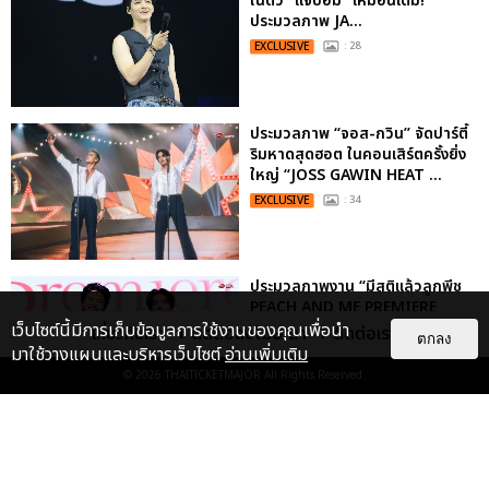
ในตัว "แจบอม" เหมือนเดิม!
ประมวลภาพ JA...
EXCLUSIVE
: 28
ประมวลภาพ “จอส-กวิน” จัดปาร์ตี้
ริมหาดสุดฮอต ในคอนเสิร์ตครั้งยิ่ง
ใหญ่ “JOSS GAWIN HEAT ...
EXCLUSIVE
: 34
ประมวลภาพงาน “มีสติแล้วลูกพีช
PEACH AND ME PREMIERE
NIGHT” ปอนด์-ภูวินทร์ คลั่งรัก
เว็บไซต์นี้มีการเก็บข้อมูลการใช้งานของคุณเพื่อนำ
เกี่ยวกับเรา
ติดต่อลงโฆษณา
ติดต่อเรา
ตกลง
หวา...
มาใช้วางแผนและบริหารเว็บไซต์
อ่านเพิ่มเติม
EXCLUSIVE
: 16
© 2026
THAITICKETMAJOR
All Rights Reserved.
“ช่วงเวลาที่ไม่ได้เจอกันพิสูจน์แล้วว่า
รักแท้จะไม่มีวันจางหาย” ประมวล
ภาพ JAEHYUN กับแฟน...