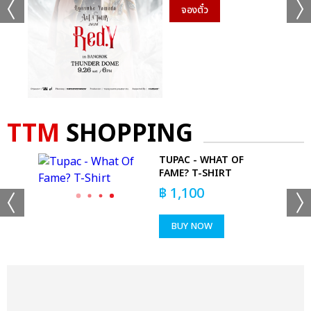
จองตั๋ว
TTM
SHOPPING
'M
TUPAC - WHAT OF
 T-
FAME? T-SHIRT
฿
1,100
BUY NOW