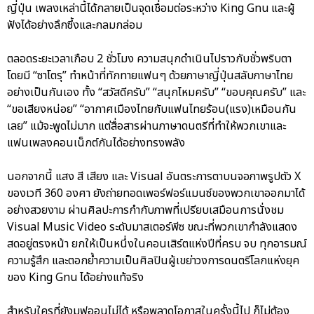
ญี่ปุ่น เพลงเหล่านี้ได้กลายเป็นจุดเชื่อมต่อระหว่าง King Gnu และผู้
ฟังได้อย่างลึกซึ้งและกลมกล่อม
ตลอดระยะเวลาเกือบ 2 ชั่วโมง ความสนุกดำเนินไปราวกับชั่วพริบตา
โดยมี “ซาโตรุ” ทำหน้าที่ทักทายแฟนๆ ด้วยภาษาญี่ปุ่นสลับภาษาไทย
อย่างเป็นกันเอง ทั้ง “สวัสดีครับ” “สนุกไหมครับ” “ขอบคุณครับ” และ
“ขอเสียงหน่อย” “อากาศเมืองไทยกับแฟนไทยร้อน(แรง)เหมือนกัน
เลย” แม้จะพูดไม่มาก แต่สื่อสารผ่านภาษาดนตรีที่ทำให้พวกเขาและ
แฟนเพลงคอนเน็กต์กันได้อย่างทรงพลัง
นอกจากนี้ แสง สี เสียง และ Visual อันตระการตาบนจอภาพรูปตัว X
ของเวที 360 องศา ยังถ่ายทอดเพอร์ฟอร์แมนซ์ของพวกเขาออกมาได้
อย่างสวยงาม ผ่านศิลปะการกำกับภาพที่เปรียบเสมือนการนั่งชม
Visual Music Video ระดับมาสเตอร์พีซ ขณะที่พวกเขากำลังแสดง
สดอยู่ตรงหน้า ยกให้เป็นหนึ่งในคอนเสิร์ตแห่งปีที่ครบ จบ ทุกอารมณ์
ความรู้สึก และตอกย้ำความเป็นศิลปินผู้เขย่าวงการดนตรีโลกแห่งยุค
ของ King Gnu ได้อย่างแท้จริง
สำหรับใครที่ยังมูฟออนไม่ได้ หรือพลาดโอกาสในครั้งนี้ไป ก็ไม่ต้อง