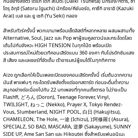
กันอย่างลงตัว ได้แก่ ไดกิ สึเนตะ (Daiki Tsuneta) นักร้อง/กีตาร์, ซา
โตรุ อิกุจิ (Satoru Iguchi) นักร้อง/คีย์บอร์ด, คาซึกิ อาราอิ (Kazuki
Arai) เบส และ ยู เซกิ (Yu Seki) กลอง
สำหรับทัวร์ครั้งนี้ พวกเขามาพร้อมเซ็ตลิสต์ที่หลากหลาย ผสมผสานทั้ง
Alternative, Soul, Jazz และ Pop พาผู้ชมคูลดาวน์และกระโดดโลด
เต้นไปกับจังหวะ HIGH TENSION ในทุกโน้ต พร้อมเปิด
ประสบการณ์ใหม่ด้วยเวทีคอนเสิร์ตแบบ 360 องศา กับโปรดักชันแสง
สี เสียง และเลเซอร์ที่จัดเต็ม เร้าอารมณ์ผู้ชมได้ในทุกทิศทาง
Aizo ถูกเลือกให้เป็นเพลงเปิดของคอนเสิร์ตครั้งนี้ เริ่มต้นฉากความ
มันส์ พาแฟนๆ กระโดดรับพลังตั้งแต่ออกสตาร์ต ก่อนจะดื่มด่ำความ
สนุกอย่างต่อเนื่องไปกับ 22 บทเพลงที่ทุกคนตั้งตารอ ไม่ว่าจะเป็น
Flash!!!, どろん (Doron), Teenage Forever, Vinyl,
TWILIGHT, ねっこ (Nekko), Prayer X, Tokyo Rendez-
Vous, Slumberland, NIGHT POOL, 白日 (Hakujitsu),
CHAMELEON, The Hole, 一途 (Ichizu), ):阿修羅:( (Asura),
SPECIALZ, SO BAD, MASCARA, 逆夢 (Sakayume), SUNNY
SIDE UP, Ame San San และ Hikoutei ซึ่งสำหรับแฟนอนิเมะ