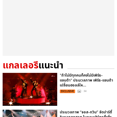
แกลเลอรี
แนะนำ
"ถ้าไม่มีทุกคนก็คงไม่มีเพิร์ธ-
แซนต้า" ประมวลภาพ เพิร์ธ-แซนต้า
เปลี่ยนฮอลล์ให...
EXCLUSIVE
: 34
ประมวลภาพ “จอส-กวิน” จัดปาร์ตี้