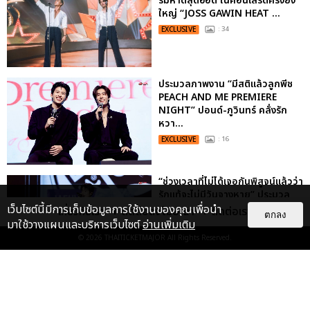
ริมหาดสุดฮอต ในคอนเสิร์ตครั้งยิ่ง
ใหญ่ “JOSS GAWIN HEAT ...
EXCLUSIVE
: 34
ประมวลภาพงาน “มีสติแล้วลูกพีช
PEACH AND ME PREMIERE
NIGHT” ปอนด์-ภูวินทร์ คลั่งรัก
หวา...
EXCLUSIVE
: 16
“ช่วงเวลาที่ไม่ได้เจอกันพิสูจน์แล้วว่า
รักแท้จะไม่มีวันจางหาย” ประมวล
ภาพ JAEHYUN กับแฟน...
เว็บไซต์นี้มีการเก็บข้อมูลการใช้งานของคุณเพื่อนำ
เกี่ยวกับเรา
ติดต่อลงโฆษณา
ติดต่อเรา
ตกลง
มาใช้วางแผนและบริหารเว็บไซต์
อ่านเพิ่มเติม
EXCLUSIVE
: 10
© 2026
THAITICKETMAJOR
All Rights Reserved.
ไม่ว่าจะวันนี้หรือวันไหน ก็จะยังภูมิใจ
ในตัว "แจบอม" เหมือนเดิม!
ประมวลภาพ JA...