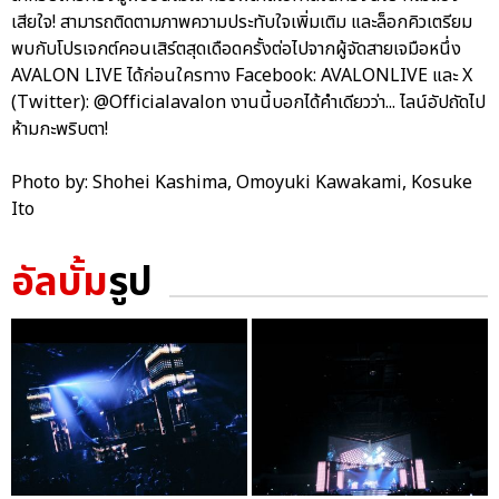
เสียใจ! สามารถติดตามภาพความประทับใจเพิ่มเติม และล็อกคิวเตรียม
พบกับโปรเจกต์คอนเสิร์ตสุดเดือดครั้งต่อไปจากผู้จัดสายเจมือหนึ่ง
AVALON LIVE ได้ก่อนใครทาง Facebook: AVALONLIVE และ X
(Twitter): @Officialavalon งานนี้บอกได้คำเดียวว่า... ไลน์อัปถัดไป
ห้ามกะพริบตา!
Photo by: Shohei Kashima, Omoyuki Kawakami, Kosuke
Ito
อัลบั้ม
รูป