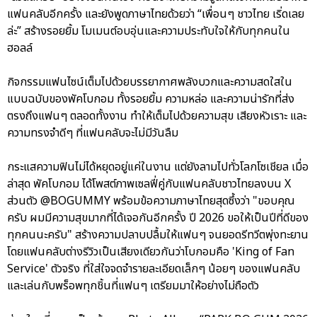
แฟนคลับอีกครั้ง และยังพูดภาษาไทยด้วยว่า “เพื่อนๆ ชาวไทย เริ่ดเลย
ล่ะ” สร้างรอยยิ้ม โมเมนต์อบอุ่นและความประทับใจให้กับทุกคนใน
ฮอลล์
กิจกรรมแฟนไซน์เต็มไปด้วยบรรยากาศพลังบวกและความสดใสใน
แบบฉบับของพัคโบกอม ทั้งรอยยิ้ม ความหล่อ และความน่ารักที่ส่ง
ตรงถึงแฟนๆ ตลอดทั้งงาน ทำให้เต็มไปด้วยความสุข เสียงหัวเราะ และ
ความทรงจำดีๆ ที่แฟนคลับจะไม่มีวันลืม
กระแสความฟินไม่ได้หยุดอยู่แค่ในงาน แต่ยังลามไปทั่วโลกโซเชียล เมื่อ
ล่าสุด พัคโบกอม ได้โพสต์ภาพเซลฟี่คู่กับแฟนคลับชาวไทยลงบน X
ส่วนตัว @BOGUMMY พร้อมข้อความภาษาไทยสุดซึ้งว่า "ขอบคุณ
ครับ ผมมีความสุขมากที่ได้เจอกันอีกครั้ง ปี 2026 ขอให้เป็นปีที่ดีของ
ทุกคนนะครับ" สร้างความปลาบปลื้มให้แฟนๆ จนยอดรีทวีตพุ่งทะยาน
โดยแฟนคลับต่างรีวิวเป็นเสียงเดียวกันว่าโบกอมคือ 'King of Fan
Service' ตัวจริง ที่ใส่ใจจดจำรายละเอียดเล็กๆ น้อยๆ ของแฟนคลับ
และเล่นกับพร็อพทุกชิ้นที่แฟนๆ เตรียมมาให้อย่างไม่ถือตัว