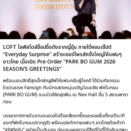
LOFT ไลฟ์สไตล์ช็อปชื่อดังจากญี่ปุ่น ภายใต้คอนเซ็ปต์
“Everyday Surprise” สร้างเซอร์ไพรส์ครั้งใหญ่ให้แฟนๆ
ชาวไทย เมื่อเปิด Pre-Order “PARK BO GUM 2026
SEASON’S GREETINGS”
พร้อมมอบสิทธิ์สุดเอ็กซ์คลูซีฟให้แฟนคลับผู้โชคดี ได้ร่วมกิจกรรม
Exclusive Fansign กับนักแสดงหนุ่มขวัญใจเอเชีย พัคโบกอม
(PARK BO GUM) แบบใกล้ชิดสุดฟิน ณ Nex Hall ชั้น 5 สยามพารา
กอน
บรรยากาศภายในงานอบอวลไปด้วยเสียงกรี๊ดและรอยยิ้มตั้งแต่วินาที
แรกที่พัคโบกอมปรากฏตัว พร้อมเอ่ยทักทายแฟนๆ ชาวไทยด้วยคำว่า
“สวัสดีครับ” อย่างเป็นกันเอง ก่อนจะเผยความรู้สึกดีใจที่ได้กลับมาพบ