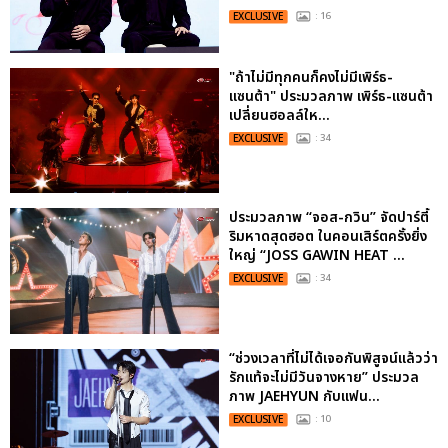
EXCLUSIVE
: 16
"ถ้าไม่มีทุกคนก็คงไม่มีเพิร์ธ-
แซนต้า" ประมวลภาพ เพิร์ธ-แซนต้า
เปลี่ยนฮอลล์ให...
EXCLUSIVE
: 34
ประมวลภาพ “จอส-กวิน” จัดปาร์ตี้
ริมหาดสุดฮอต ในคอนเสิร์ตครั้งยิ่ง
ใหญ่ “JOSS GAWIN HEAT ...
EXCLUSIVE
: 34
“ช่วงเวลาที่ไม่ได้เจอกันพิสูจน์แล้วว่า
รักแท้จะไม่มีวันจางหาย” ประมวล
ภาพ JAEHYUN กับแฟน...
EXCLUSIVE
: 10