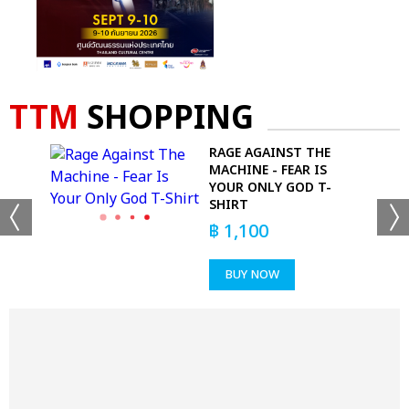
TTM
SHOPPING
1970
RAGE AGAINST THE
D
MACHINE - FEAR IS
YOUR ONLY GOD T-
SHIRT
฿
1,100
BUY NOW