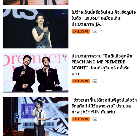
ไม่ว่าจะวันนี้หรือวันไหน ก็จะยังภูมิใจ
ในตัว "แจบอม" เหมือนเดิม!
ประมวลภาพ JA...
EXCLUSIVE
: 28
ประมวลภาพงาน “มีสติแล้วลูกพีช
PEACH AND ME PREMIERE
NIGHT” ปอนด์-ภูวินทร์ คลั่งรัก
หวา...
EXCLUSIVE
: 16
“ช่วงเวลาที่ไม่ได้เจอกันพิสูจน์แล้วว่า
รักแท้จะไม่มีวันจางหาย” ประมวล
ภาพ JAEHYUN กับแฟน...
EXCLUSIVE
: 10