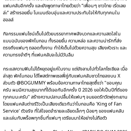
แฟนคลับอีกครั้ง และยังพูดภาษาไทยด้วยว่า “เพื่อนๆ ชาวไทย เริ่ดเลย
ล่ะ” สร้างรอยยิ้ม โมเมนต์อบอุ่นและความประทับใจให้กับทุกคนใน
ฮอลล์
กิจกรรมแฟนไซน์เต็มไปด้วยบรรยากาศพลังบวกและความสดใสใน
แบบฉบับของพัคโบกอม ทั้งรอยยิ้ม ความหล่อ และความน่ารักที่ส่ง
ตรงถึงแฟนๆ ตลอดทั้งงาน ทำให้เต็มไปด้วยความสุข เสียงหัวเราะ และ
ความทรงจำดีๆ ที่แฟนคลับจะไม่มีวันลืม
กระแสความฟินไม่ได้หยุดอยู่แค่ในงาน แต่ยังลามไปทั่วโลกโซเชียล เมื่อ
ล่าสุด พัคโบกอม ได้โพสต์ภาพเซลฟี่คู่กับแฟนคลับชาวไทยลงบน X
ส่วนตัว @BOGUMMY พร้อมข้อความภาษาไทยสุดซึ้งว่า "ขอบคุณ
ครับ ผมมีความสุขมากที่ได้เจอกันอีกครั้ง ปี 2026 ขอให้เป็นปีที่ดีของ
ทุกคนนะครับ" สร้างความปลาบปลื้มให้แฟนๆ จนยอดรีทวีตพุ่งทะยาน
โดยแฟนคลับต่างรีวิวเป็นเสียงเดียวกันว่าโบกอมคือ 'King of Fan
Service' ตัวจริง ที่ใส่ใจจดจำรายละเอียดเล็กๆ น้อยๆ ของแฟนคลับ
และเล่นกับพร็อพทุกชิ้นที่แฟนๆ เตรียมมาให้อย่างไม่ถือตัว