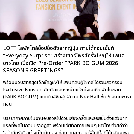
LOFT ไลฟ์สไตล์ช็อปชื่อดังจากญี่ปุ่น ภายใต้คอนเซ็ปต์
“Everyday Surprise” สร้างเซอร์ไพรส์ครั้งใหญ่ให้แฟนๆ
ชาวไทย เมื่อเปิด Pre-Order “PARK BO GUM 2026
SEASON’S GREETINGS”
พร้อมมอบสิทธิ์สุดเอ็กซ์คลูซีฟให้แฟนคลับผู้โชคดี ได้ร่วมกิจกรรม
Exclusive Fansign กับนักแสดงหนุ่มขวัญใจเอเชีย พัคโบกอม
(PARK BO GUM) แบบใกล้ชิดสุดฟิน ณ Nex Hall ชั้น 5 สยามพารา
กอน
บรรยากาศภายในงานอบอวลไปด้วยเสียงกรี๊ดและรอยยิ้มตั้งแต่วินาที
แรกที่พัคโบกอมปรากฏตัว พร้อมเอ่ยทักทายแฟนๆ ชาวไทยด้วยคำว่า
“สวัสดีครับ” อย่างเป็นกันเอง ก่อนจะเผยความรู้สึกดีใจที่ได้กลับมาพบ