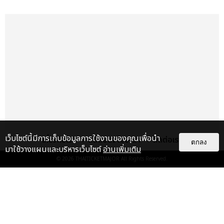
เว็บไซต์นี้มีการเก็บข้อมูลการใช้งานของคุณเพื่อนำ
เกี่ยวกับเรา
ติดต่อลงโฆษณา
ติดต่อเรา
ตกลง
มาใช้วางแผนและบริหารเว็บไซต์
อ่านเพิ่มเติม
© 2026
THAITICKETMAJOR
All Rights Reserved.
เรื่อง
เด่น
&QUOT;ถ้าไม่มีทุกคนก็คงไม่มี
เพิร์ธ-แซนต้า&QUOT; ประมวล
ภาพ เพิร์ธ-แซนต้า เปลี่ยน
ฮอลล์ให...