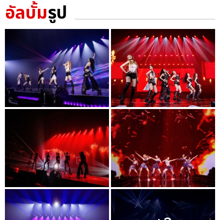
อัลบั้ม
รูป