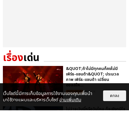
เรื่อง
เด่น
&QUOT;ถ้าไม่มีทุกคนก็คงไม่มี
เพิร์ธ-แซนต้า&QUOT; ประมวล
ภาพ เพิร์ธ-แซนต้า เปลี่ยน
ฮอลล์ให...
EXCLUSIVE
: 34
เว็บไซต์นี้มีการเก็บข้อมูลการใช้งานของคุณเพื่อนำ
ตกลง
มาใช้วางแผนและบริหารเว็บไซต์
อ่านเพิ่มเติม
ไม่ว่าจะวันนี้หรือวันไหน ก็จะยังภูมิใจ
ในตัว &QUOT;แจบอม&QUOT;
เหมือนเดิม! ประมวลภาพ JA...
EXCLUSIVE
: 28