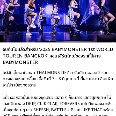
จบกันไปแล้วสำหรับ ‘2025 BABYMONSTER 1st WORLD
TOUR
IN BANGKOK’ คอนเสิร์ตใหญ่ของรุกกี้ปีศาจ
BABYMONSTER
โชว์จัดเต็มเอาใจเหล่า THAI MONSTIEZ การันตีความฮอต 2 รอบ
การแสดงหมดเกลี้ยง เมื่อวันที่ 7 – 8 มิถุนายนนี้ ที่ผ่านมา ณ อิมแพ็ค
อารีน่า เมืองทองธานี
แม้จะออกอัลบั้มมาเพียงชุดเดียวแต่สาว ๆ ก็ขนการแสดงสุดพิเศษ ไม่
ว่าจะเป็นเพลง DRIP, CLIK CLAK, FOREVER รวมไปถึงเพลงจากซิง
เกิ้ลชุดก่อน ๆ เช่น SHEESH, BATTLE UP และ LIKE THAT พร้อม