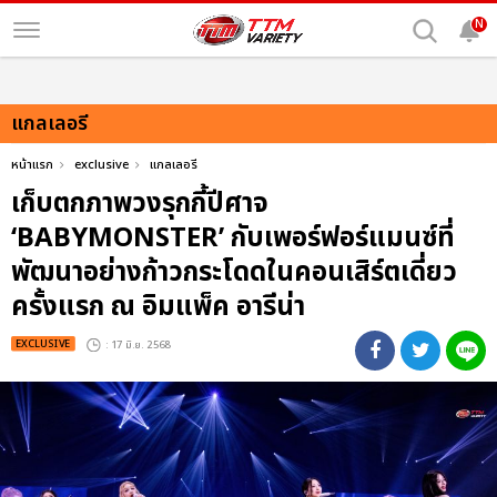
N
แกลเลอรี
หน้าแรก
exclusive
แกลเลอรี
เก็บตกภาพวงรุกกี้ปีศาจ
‘BABYMONSTER’ กับเพอร์ฟอร์แมนซ์ที่
พัฒนาอย่างก้าวกระโดดในคอนเสิร์ตเดี่ยว
ครั้งแรก ณ อิมแพ็ค อารีน่า
EXCLUSIVE
: 17 มิ.ย. 2568