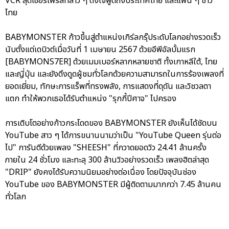
VCR สุดเซอร์ไพรส์ที่สาว ๆ ตั้งใจพูดถึงประเทศไทย และแฟน ๆ ชาว
ไทย
BABYMONSTER ก้าวขึ้นสู่ตำแหน่งเกิร์ลกรุ๊ประดับโลกอย่างรวดเร็ว
นับตั้งแต่เดบิวต์เมื่อวันที่ 1 เมษายน 2567 ด้วยอีพีอัลบั้มแรก
[BABYMONS7ER] ด้วยเมมเบอร์หลากหลายชาติ ทั้งเกาหลีใต้, ไทย
และญี่ปุ่น และยังดึงดูดผู้ชมทั่วโลกด้วยความสามารถในการร้องเพลงที่
ยอดเยี่ยม, ทักษะการแร็พที่ทรงพลัง, การแสดงที่ดุดัน และวิชวลตา
แตก ทำให้พวกเธอได้รับตำแหน่ง "รุกกี้ปีศาจ" ไปครอง
การเติบโตอย่างก้าวกระโดดของ BABYMONSTER ยังเห็นได้ชัดบน
YouTube สาว ๆ ได้การขนานนามว่าเป็น "YouTube Queen รุ่นต่อ
ไป" การันตีด้วยเพลง "SHEESH" ที่กวาดยอดวิว 24.41 ล้านครั้ง
ภายใน 24 ชั่วโมง และทะลุ 300 ล้านวิวอย่างรวดเร็ว เพลงฮิตล่าสุด
"DRIP" ยังคงได้รับความนิยมอย่างต่อเนื่อง โดยปัจจุบันช่อง
YouTube ของ BABYMONSTER มีผู้ติดตามมากกว่า 7.45 ล้านคน
ทั่วโลก