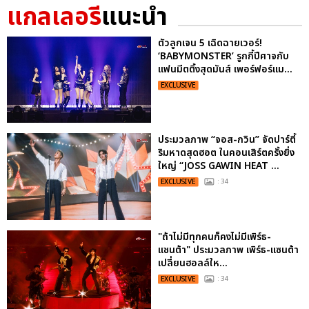
แกลเลอรี
แนะนำ
ตัวลูกเจน 5 เฉิดฉายเวอร์!
‘BABYMONSTER’ รูกกี้ปีศาจกับ
แฟนมีตติ้งสุดมันส์ เพอร์ฟอร์แม...
EXCLUSIVE
ประมวลภาพ “จอส-กวิน” จัดปาร์ตี้
ริมหาดสุดฮอต ในคอนเสิร์ตครั้งยิ่ง
ใหญ่ “JOSS GAWIN HEAT ...
EXCLUSIVE
: 34
"ถ้าไม่มีทุกคนก็คงไม่มีเพิร์ธ-
แซนต้า" ประมวลภาพ เพิร์ธ-แซนต้า
เปลี่ยนฮอลล์ให...
EXCLUSIVE
: 34