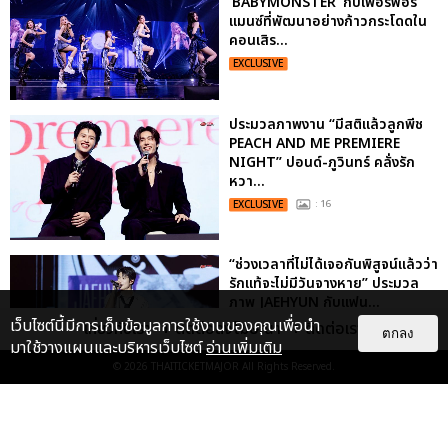
‘BABYMONSTER’ กับเพอร์ฟอร์
แมนซ์ที่พัฒนาอย่างก้าวกระโดดใน
คอนเสิร...
EXCLUSIVE
ประมวลภาพงาน “มีสติแล้วลูกพีช
PEACH AND ME PREMIERE
NIGHT” ปอนด์-ภูวินทร์ คลั่งรัก
หวา...
EXCLUSIVE
: 16
“ช่วงเวลาที่ไม่ได้เจอกันพิสูจน์แล้วว่า
รักแท้จะไม่มีวันจางหาย” ประมวล
ภาพ JAEHYUN กับแฟน...
เว็บไซต์นี้มีการเก็บข้อมูลการใช้งานของคุณเพื่อนำ
เกี่ยวกับเรา
ติดต่อลงโฆษณา
ติดต่อเรา
EXCLUSIVE
: 10
ตกลง
มาใช้วางแผนและบริหารเว็บไซต์
อ่านเพิ่มเติม
© 2026
THAITICKETMAJOR
All Rights Reserved.
"ถ้าไม่มีทุกคนก็คงไม่มีเพิร์ธ-
แซนต้า" ประมวลภาพ เพิร์ธ-แซนต้า
เปลี่ยนฮอลล์ให...