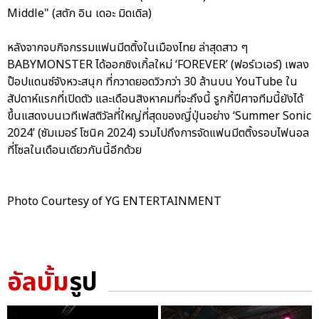
Middle" (สตัก อิน เดอะ มิดเดิล)
หลังจากจบกิจกรรมแฟนมีตติ้งในเมืองไทย ล่าสุดสาว ๆ
BABYMONSTER ได้ออกซิงเกิ้ลใหม่ ‘FOREVER’ (ฟอร์เวเอร์) เพลง
ป๊อปแดนซ์จังหวะสนุก ที่กวาดยอดวิวกว่า 30 ล้านบน YouTube ใน
สัปดาห์แรกที่เปิดตัว และเดือนสิงหาคมที่จะถึงนี้ รูกกี้ปีศาจทีมนี้ยังได้
ขึ้นแสดงบนเวทีเฟสติวัลที่ใหญ่ที่สุดของญี่ปุ่นอย่าง ‘Summer Sonic
2024’ (ซัมเมอร์ โซนิค 2024) รวมไปถึงการจัดแฟนมีตติ้งรอบไฟนอล
ที่โซลในเดือนเดียวกันนี้อีกด้วย
Photo Courtesy of YG ENTERTAINMENT
อัลบั้ม
รูป