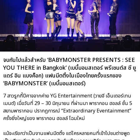
จบกันไปแล้วสำหรับ ‘BABYMONSTER PRESENTS : SEE
YOU THERE in Bangkok’ (เบบี้มอนสเตอร์ พรีเซนต์ส ซี ยู
แดร์ อิน แบงค็อก) แฟนมีตติ้งในเมืองไทยครั้งแรกของ
‘BABYMONSTER’ (เบบี้มอนสเตอร์)
7 สาวรูกกี้ปีศาจจากค่าย YG Entertainment (วายจี เอ็นเตอร์เทน
เมนต์) เมื่อวันที่ 29 – 30 มิถุนายน ที่ผ่านมา พารากอน ฮอลล์ ชั้น 5
สยามพารากอน ปรากฏการณ์ “Extraordinary Eventainment”
ครั้งยิ่งใหญ่ของ พารากอน ฮอลล์ โฉมใหม่
แม้จะเรียกว่าเป็นงานแฟนมีตติ้ง แต่ใครหลายคนที่เข้าไปชมต่างพูด