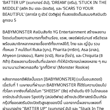
‘BATTER UP’ (แบทเทอร์ อัป), ‘DREAM’ (ดรีม), ‘STUCK IN THE
MIDDLE’ (สตัค อิน เดอะ มิดเดิล), และ ‘SCARS TO YOUR
BEAUTIFUL’ (สการ์ส ทู ยัวร์ บิวติฟูล) ที่แสดงจัดเต็มสมมงศิลปินตัว
ลูกเจน 5
BABYMONSTER ศิลปินสังกัด YG Entertainment สร้างผลงาน
โดดเด่นด้วยความสามารถทั้งด้านร้อง, แรพ, เพอร์ฟอร์มานซ์ หรือวิชวล
พร้อมสมาชิกหลากหลายเชื้อชาติทั้งเกาหลีใต้, ไทย และ ญี่ปุ่น รวม
ทั้งหมด 7 คนได้แก่ Ruka (รุกะ), Pharita (ภาริตา), Asa (อาสะ),
Ahyeon (อาฮยอน), Rami (รามิ), Rora (โรร่า), และ Chiquita (ชิ
กิต้า) ด้วยผลงานร้องเต้นที่แปลกตา ทำให้นักวิจารณ์เพลงหลาย ๆ คน
ขนานนามว่าพวกเธอคือ ‘รูกกี้ปีศาจ’ (Monster Rookie)
หลังจากออกอีพีอัลบั้มแรก [BABYMONS7ER] (เบบี้มอนสเตอร์)
เมื่อวันที่ 1 เมษายนที่ผ่านมา BABYMONSTER ก็ได้รับความนิยมไป
ทั่วโลก จากซิงเกิ้ลโปรโมท "SHEESH" (ชีซ) คว้าอันดับ 69 ในโกลบอล
ชาร์ตประจำวันของ Spotify (สปอติฟาย) สร้างประวัติศาสตร์เป็นเกิร์ล
กรุ๊ปที่ยอดสตรีมมิงเปิดตัวสูงสุดของปีนี้ นอกจากนี้ผลงานเพลงที่
ผ่านมาอย่าง "BATTER UP" (แบทเทอร์ อัป) และ "Stuck In The