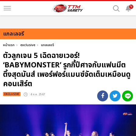
N
แกลเลอรี
หน้าแรก
exclusive
แกลเลอรี
ตัวลูกเจน 5 เฉิดฉายเวอร์!
‘BABYMONSTER’ รูกกี้ปีศาจกับแฟนมีต
ติ้งสุดมันส์ เพอร์ฟอร์แมนซ์จัดเต็มเหมือนดู
คอนเสิร์ต
EXCLUSIVE
: 4 ก.ค. 2567