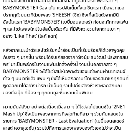
เป็นเสียงเดียวกันว่าสนุกสุดมันส์เหมือนดูคอนเสิร์ต เพราะสาว ๆ
BABYMONSTER ร้อง เต้น แรปจัดเต็มตั้งแต่ซีนแรก เมื่อพวกเธอ
ปรากฏตัวบนเวทีด้วยเพลง ‘SHEESH’ (ชีช) ซิงเกิ้ลเปิดตัวจากมินิ
อัลบั้มแรก ‘BABYMONS7ER’ (เบบี้มอนสเตอร์) ก่อนจะทักทายแฟน
ๆ และโชว์เพลงใหม่ในอัลบั้มเดียวกัน ที่มีจังหวะชวนโยกตามเบา ๆ
อย่าง ‘Like That’ (ไลก์ แดท)
หลังจากแนะนำตัวและโชว์เรียกน้ำย่อยเป็นที่เรียบร้อยก็ได้เวลาพูดคุย
กับสาว ๆ มากขึ้น พร้อมได้รับเกียรติจาก ‘ดีเจนุ้ย ธนวัฒน์ ประสิทธิสม
พร’ มาเป็นพิธีกรในงานแฟนมีตติ้งครั้งนี้ งานนี้นอกจากสาว ๆ
BABYMONSTER จะได้โชว์เสน่ห์เฉพาะตัวของแต่ละคนผ่านชาเลนจ์
ต่าง ๆ บนเวทีแล้ว แฟน ๆ ยังได้เห็นสกิลภาษาไทยของสมาชิกทุกคนที่
พูดออกมาได้อย่างน่ารัก น่าเอ็นดู รวมไปถึงเสียงหัวเราะเอกลักษณ์
ของดีเจนุ้ย ที่น้อง ๆ ทุกคนดูจะชื่นชอบเป็นพิเศษ
ความมันส์ยังมาอย่างต่อเนื่องเมื่อสาว ๆ ได้โชว์สเต็ปแดนซ์ใน ‘2NE1
Mash Up’ ซึ่งเป็นเพลงจากภารกิจสุดท้ายที่สาว ๆ ร่วมกันแสดงใน
รายการ ‘BABYMONSTER - Last Evaluation’ (เบบี้มอนสเตอร์
ลาสต์ เอวาลูเอชั่น) รวมไปถึงการแสดงเพลงของตัวเองไม่ว่าจะเป็น