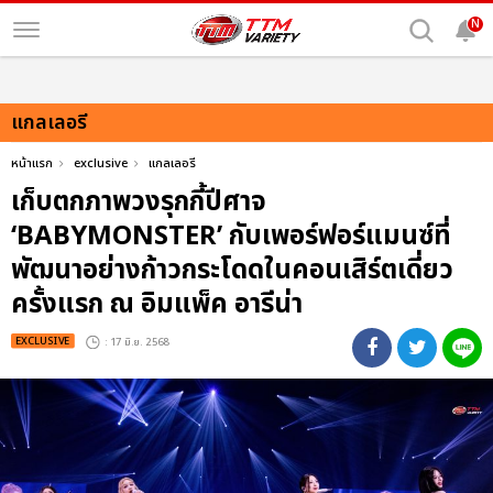
N
แกลเลอรี
หน้าแรก
exclusive
แกลเลอรี
เก็บตกภาพวงรุกกี้ปีศาจ
‘BABYMONSTER’ กับเพอร์ฟอร์แมนซ์ที่
พัฒนาอย่างก้าวกระโดดในคอนเสิร์ตเดี่ยว
ครั้งแรก ณ อิมแพ็ค อารีน่า
EXCLUSIVE
: 17 มิ.ย. 2568