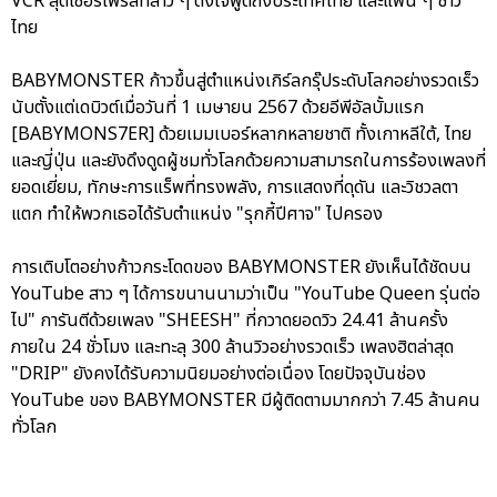
VCR สุดเซอร์ไพรส์ที่สาว ๆ ตั้งใจพูดถึงประเทศไทย และแฟน ๆ ชาว
ไทย
BABYMONSTER ก้าวขึ้นสู่ตำแหน่งเกิร์ลกรุ๊ประดับโลกอย่างรวดเร็ว
นับตั้งแต่เดบิวต์เมื่อวันที่ 1 เมษายน 2567 ด้วยอีพีอัลบั้มแรก
[BABYMONS7ER] ด้วยเมมเบอร์หลากหลายชาติ ทั้งเกาหลีใต้, ไทย
และญี่ปุ่น และยังดึงดูดผู้ชมทั่วโลกด้วยความสามารถในการร้องเพลงที่
ยอดเยี่ยม, ทักษะการแร็พที่ทรงพลัง, การแสดงที่ดุดัน และวิชวลตา
แตก ทำให้พวกเธอได้รับตำแหน่ง "รุกกี้ปีศาจ" ไปครอง
การเติบโตอย่างก้าวกระโดดของ BABYMONSTER ยังเห็นได้ชัดบน
YouTube สาว ๆ ได้การขนานนามว่าเป็น "YouTube Queen รุ่นต่อ
ไป" การันตีด้วยเพลง "SHEESH" ที่กวาดยอดวิว 24.41 ล้านครั้ง
ภายใน 24 ชั่วโมง และทะลุ 300 ล้านวิวอย่างรวดเร็ว เพลงฮิตล่าสุด
"DRIP" ยังคงได้รับความนิยมอย่างต่อเนื่อง โดยปัจจุบันช่อง
YouTube ของ BABYMONSTER มีผู้ติดตามมากกว่า 7.45 ล้านคน
ทั่วโลก