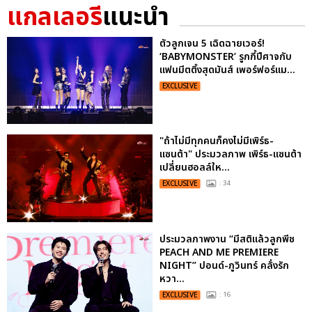
แกลเลอรี
แนะนำ
ตัวลูกเจน 5 เฉิดฉายเวอร์!
‘BABYMONSTER’ รูกกี้ปีศาจกับ
แฟนมีตติ้งสุดมันส์ เพอร์ฟอร์แม...
EXCLUSIVE
"ถ้าไม่มีทุกคนก็คงไม่มีเพิร์ธ-
แซนต้า" ประมวลภาพ เพิร์ธ-แซนต้า
เปลี่ยนฮอลล์ให...
EXCLUSIVE
: 34
ประมวลภาพงาน “มีสติแล้วลูกพีช
PEACH AND ME PREMIERE
NIGHT” ปอนด์-ภูวินทร์ คลั่งรัก
หวา...
EXCLUSIVE
: 16