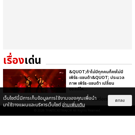
เรื่อง
เด่น
&QUOT;ถ้าไม่มีทุกคนก็คงไม่มี
เพิร์ธ-แซนต้า&QUOT; ประมวล
ภาพ เพิร์ธ-แซนต้า เปลี่ยน
ฮอลล์ให...
EXCLUSIVE
: 34
เว็บไซต์นี้มีการเก็บข้อมูลการใช้งานของคุณเพื่อนำ
เกี่ยวกับเรา
ติดต่อลงโฆษณา
ติดต่อเรา
ตกลง
มาใช้วางแผนและบริหารเว็บไซต์
อ่านเพิ่มเติม
© 2026
THAITICKETMAJOR
All Rights Reserved.
ไม่ว่าจะวันนี้หรือวันไหน ก็จะยังภูมิใจ
ในตัว &QUOT;แจบอม&QUOT;
เหมือนเดิม! ประมวลภาพ JA...
EXCLUSIVE
: 28