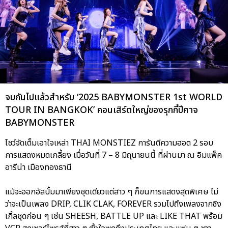
จบกันไปแล้วสำหรับ ‘2025 BABYMONSTER 1st WORLD
TOUR
IN BANGKOK’ คอนเสิร์ตใหญ่ของรุกกี้ปีศาจ
BABYMONSTER
โชว์จัดเต็มเอาใจเหล่า THAI MONSTIEZ การันตีความฮอต 2 รอบ
การแสดงหมดเกลี้ยง เมื่อวันที่ 7 – 8 มิถุนายนนี้ ที่ผ่านมา ณ อิมแพ็ค
อารีน่า เมืองทองธานี
แม้จะออกอัลบั้มมาเพียงชุดเดียวแต่สาว ๆ ก็ขนการแสดงสุดพิเศษ ไม่
ว่าจะเป็นเพลง DRIP, CLIK CLAK, FOREVER รวมไปถึงเพลงจากซิง
เกิ้ลชุดก่อน ๆ เช่น SHEESH, BATTLE UP และ LIKE THAT พร้อม