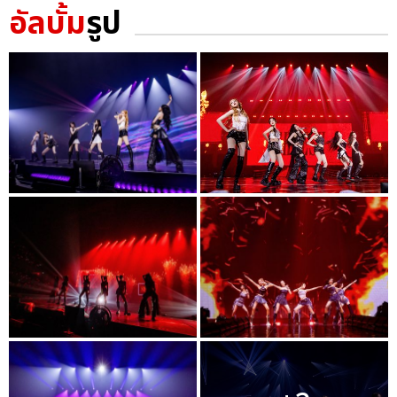
อัลบั้ม
รูป