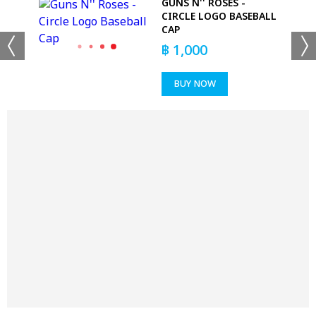
GUNS N'' ROSES -
R
CIRCLE LOGO BASEBALL
CAP
฿
1,000
BUY NOW