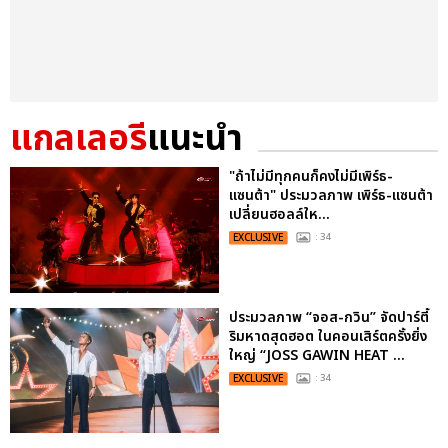
แกลเลอรี
แนะนำ
"ถ้าไม่มีทุกคนก็คงไม่มีเพิร์ธ-
แซนต้า" ประมวลภาพ เพิร์ธ-แซนต้า
เปลี่ยนฮอลล์ให...
EXCLUSIVE
: 34
ประมวลภาพ “จอส-กวิน” จัดปาร์ตี้
ริมหาดสุดฮอต ในคอนเสิร์ตครั้งยิ่ง
ใหญ่ “JOSS GAWIN HEAT ...
EXCLUSIVE
: 34