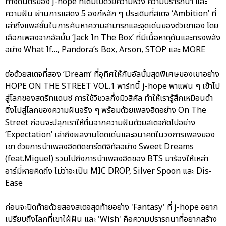
ทางดนตรีของ j-hope ที่เต็มไปด้วยความหวัง ความปรารถนา และ
ความฝัน ผ่านการแสดง 5 องก์หลัก ๆ ประเดิมที่สเตจ ‘Ambition’ ที่
เล่าถึงแพสชั่นในการค้นหาความสามารถและจุดเด่นของตัวเขาเอง โดย
เลือกเพลงจากอัลบั้ม ‘Jack In The Box’ ที่มีเนื้อหาดุดันและทรงพลัง
อย่าง What If…, Pandora’s Box, Arson, STOP และ MORE
ต่อด้วยสเตจที่สอง ‘Dream’ ที่อุทิศให้กับอัลบั้มสุดพิเศษของเขาอย่าง
HOPE ON THE STREET VOL.1 พาร์ทนี้ j-hope พาแฟน ๆ เข้าไป
สู่โลกของสตรีทแดนซ์ การใช้วิชวลกึ่งมิวสิคัล ทำให้เรารู้สึกเหมือนดำ
ดิ่งไปสู่โลกของความฝันจริง ๆ พร้อมด้วยเพลงฮิตอย่าง On The
Street ก่อนจะปลุกเราให้ตื่นจากความฝันด้วยสเตจถัดไปอย่าง
‘Expectation’ เล่าถึงผลงานโดดเด่นและอนาคตในวงการเพลงของ
เขา ด้วยการนำเพลงฮิตติดชาร์ตดิจิทัลอย่าง Sweet Dreams
(feat.Miguel) รวมไปถึงการนำเพลงฮิตของ BTS มาร้องให้เหล่า
อาร์มี่หายคิดถึง ไม่ว่าจะเป็น MIC DROP, Silver Spoon และ Dis-
Ease
ก่อนจะปิดท้ายด้วยสองสเตจสุดท้ายอย่าง 'Fantasy' ที่ j-hope อยาก
เปรียบถึงโลกที่เขาใฝ่ฝัน และ 'Wish' คือความปรารถนาที่อยากสร้าง