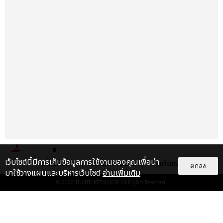
เรื่อง
เด่น
เว็บไซต์นี้มีการเก็บข้อมูลการใช้งานของคุณเพื่อนำ
เกี่ยวกับเรา
ติดต่อลงโฆษณา
ติดต่อเรา
ตกลง
มาใช้วางแผนและบริหารเว็บไซต์
อ่านเพิ่มเติม
&QUOT;ถ้าไม่มีทุกคนก็คงไม่มี
© 2026
THAITICKETMAJOR
All Rights Reserved.
เพิร์ธ-แซนต้า&QUOT; ประมวล
ภาพ เพิร์ธ-แซนต้า เปลี่ยน
ฮอลล์ให...
EXCLUSIVE
: 34