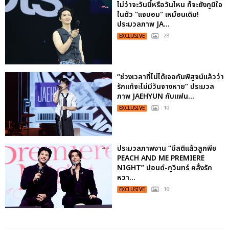
ไม่ว่าจะวันนี้หรือวันไหน ก็จะยังภูมิใจ
ในตัว "แจบอม" เหมือนเดิม!
ประมวลภาพ JA...
EXCLUSIVE
: 28
“ช่วงเวลาที่ไม่ได้เจอกันพิสูจน์แล้วว่า
รักแท้จะไม่มีวันจางหาย” ประมวล
ภาพ JAEHYUN กับแฟน...
EXCLUSIVE
: 10
ประมวลภาพงาน “มีสติแล้วลูกพีช
PEACH AND ME PREMIERE
NIGHT” ปอนด์-ภูวินทร์ คลั่งรัก
หวา...
EXCLUSIVE
: 16