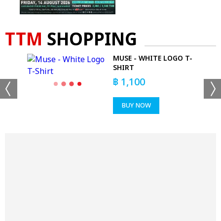
TTM
SHOPPING
T-
MUSE - WHITE LOGO T-
SHIRT
฿
1,100
BUY NOW