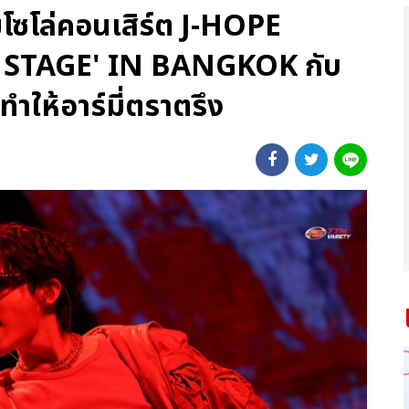
ต็มโซโล่คอนเสิร์ต J-HOPE
STAGE' IN BANGKOK กับ
ำให้อาร์มี่ตราตรึง