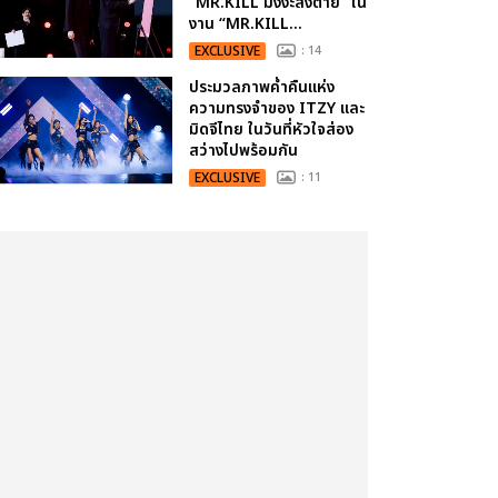
“MR.KILL มังงะสั่งตาย” ใน
งาน “MR.KILL...
EXCLUSIVE
: 14
ประมวลภาพค่ำคืนแห่ง
ความทรงจำของ ITZY และ
มิดจีไทย ในวันที่หัวใจส่อง
สว่างไปพร้อมกัน
EXCLUSIVE
: 11