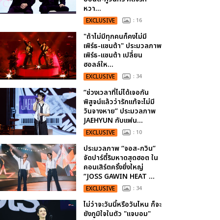
หวา...
EXCLUSIVE
: 16
"ถ้าไม่มีทุกคนก็คงไม่มี
เพิร์ธ-แซนต้า" ประมวลภาพ
เพิร์ธ-แซนต้า เปลี่ยน
ฮอลล์ให...
EXCLUSIVE
: 34
“ช่วงเวลาที่ไม่ได้เจอกัน
พิสูจน์แล้วว่ารักแท้จะไม่มี
วันจางหาย” ประมวลภาพ
JAEHYUN กับแฟน...
EXCLUSIVE
: 10
ประมวลภาพ “จอส-กวิน”
จัดปาร์ตี้ริมหาดสุดฮอต ใน
คอนเสิร์ตครั้งยิ่งใหญ่
“JOSS GAWIN HEAT ...
EXCLUSIVE
: 34
ไม่ว่าจะวันนี้หรือวันไหน ก็จะ
ยังภูมิใจในตัว "แจบอม"