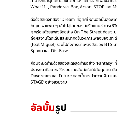
สามารถและจุดเด่นของตัวเขาเอง โดยเลือกเพลงจากอัลบั
What If…, Pandora’s Box, Arson, STOP และ
ต่อด้วยสเตจที่สอง ‘Dream’ ที่อุทิศให้กับอัลบั้ม
hope พาแฟน ๆ เข้าไปสู่โลกของสตรีทแดนซ์ การใช้วิชวล
ๆ พร้อมด้วยเพลงฮิตอย่าง On The Street ก่อนจะปลุ
ถึงผลงานโดดเด่นและอนาคตในวงการเพลงของเขา ด้ว
(feat.Miguel) รวมไปถึงการนำเพลงฮิตของ BTS มาร้อง
Spoon และ Dis-Ease
ก่อนจะปิดท้ายด้วยสองสเตจสุดท้ายอย่าง 'Fantasy' ที
ปรารถนาที่อยากสร้างอนาคตอันสดใสให้กับทุกคน มั
Daydream และ Future ตอกย้ำการนำความฝัน และควา
STAGE’ อย่างสวยงาม
อัลบั้ม
รูป