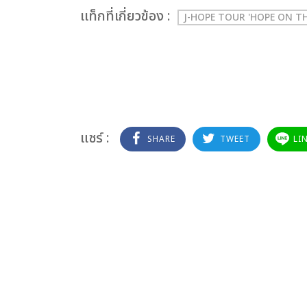
เเท็กที่เกี่ยวข้อง :
J-HOPE TOUR 'HOPE ON T
แชร์ :
SHARE
TWEET
LI