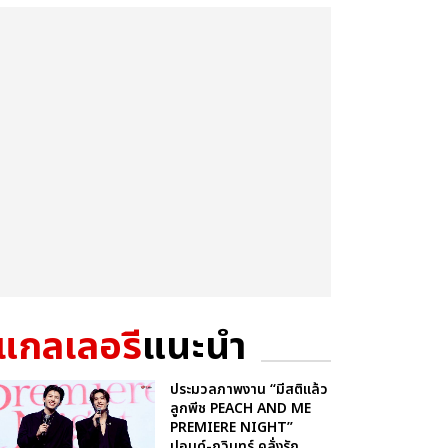
แกลเลอรี
แนะนำ
ประมวลภาพงาน “มีสติแล้ว
ลูกพีช PEACH AND ME
PREMIERE NIGHT”
ปอนด์-ภูวินทร์ คลั่งรัก