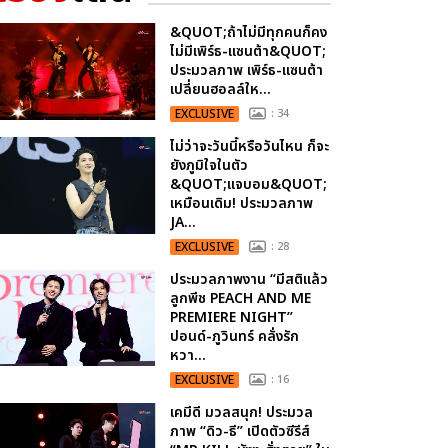
&QUOT;ถ้าไม่มีทุกคนก็คง
ไม่มีเพิร์ธ-แซนต้า&QUOT;
ประมวลภาพ เพิร์ธ-แซนต้า
เปลี่ยนฮอลล์ให...
EXCLUSIVE
: 34
ไม่ว่าจะวันนี้หรือวันไหน ก็จะ
ยังภูมิใจในตัว
&QUOT;แจบอม&QUOT;
เหมือนเดิม! ประมวลภาพ
JA...
EXCLUSIVE
: 28
ประมวลภาพงาน “มีสติแล้ว
ลูกพีช PEACH AND ME
PREMIERE NIGHT”
ปอนด์-ภูวินทร์ คลั่งรัก
หวา...
EXCLUSIVE
: 16
เคมีดี มวลสนุก! ประมวล
ภาพ “ดิว-ธี” เปิดตัวซีรีส์