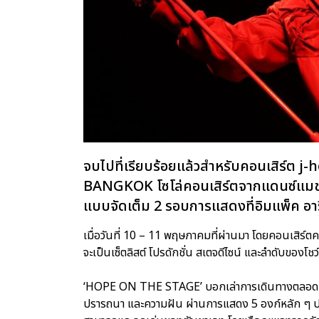
จบไปที่เรียบร้อยแล้วสำหรับคอนเสิร์ต
BANGKOK โซโล่คอนเสิร์ตจากแดนซ์แมชชีน
แบบจัดเต็ม 2 รอบการแสดงที่อิมแพ็ค อาร
เมื่อวันที่ 10 – 11 พฤษภาคมที่ผ่านมา โดยคอนเสิร์ตค
จะเป็นเซ็ตลิสต์ โปรดักชั่น สเตจดีไซน์ และลำดับของโช
‘HOPE ON THE STAGE’ บอกเล่าการเดินทางตลอด 12
ปรารถนา และความฝัน ผ่านการแสดง 5 องก์หลัก ๆ ประ