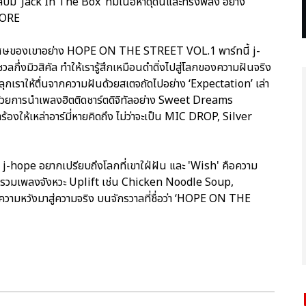
้ม ‘Jack In The Box’ ที่มีเนื้อหาดุดันและทรงพลัง อย่าง
 MORE
สุดพิเศษของเขาอย่าง HOPE ON THE STREET VOL.1 พาร์ทนี้ j-
กึ่งมิวสิคัล ทำให้เรารู้สึกเหมือนดำดิ่งไปสู่โลกของความฝันจริง
กเราให้ตื่นจากความฝันด้วยสเตจถัดไปอย่าง ‘Expectation’ เล่า
ยการนำเพลงฮิตติดชาร์ตดิจิทัลอย่าง Sweet Dreams
ให้เหล่าอาร์มี่หายคิดถึง ไม่ว่าจะเป็น MIC DROP, Silver
่ j-hope อยากเปรียบถึงโลกที่เขาใฝ่ฝัน และ 'Wish' คือความ
ดรวมเพลงจังหวะ Uplift เช่น Chicken Noodle Soup,
มหวังมาสู่ความจริง บนจักรวาลที่ชื่อว่า ‘HOPE ON THE