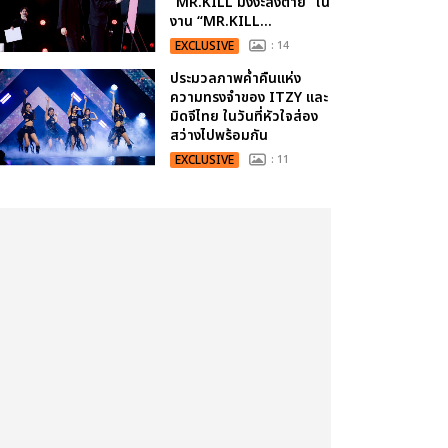
“MR.KILL มังงะสั่งตาย” ใน
งาน “MR.KILL...
EXCLUSIVE
: 14
ประมวลภาพค่ำคืนแห่ง
ความทรงจำของ ITZY และ
มิดจีไทย ในวันที่หัวใจส่อง
สว่างไปพร้อมกัน
EXCLUSIVE
: 11