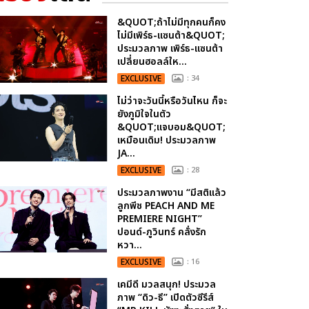
&QUOT;ถ้าไม่มีทุกคนก็คง
ไม่มีเพิร์ธ-แซนต้า&QUOT;
ประมวลภาพ เพิร์ธ-แซนต้า
เปลี่ยนฮอลล์ให...
EXCLUSIVE
: 34
ไม่ว่าจะวันนี้หรือวันไหน ก็จะ
ยังภูมิใจในตัว
&QUOT;แจบอม&QUOT;
เหมือนเดิม! ประมวลภาพ
JA...
EXCLUSIVE
: 28
ประมวลภาพงาน “มีสติแล้ว
ลูกพีช PEACH AND ME
PREMIERE NIGHT”
ปอนด์-ภูวินทร์ คลั่งรัก
หวา...
EXCLUSIVE
: 16
เคมีดี มวลสนุก! ประมวล
ภาพ “ดิว-ธี” เปิดตัวซีรีส์