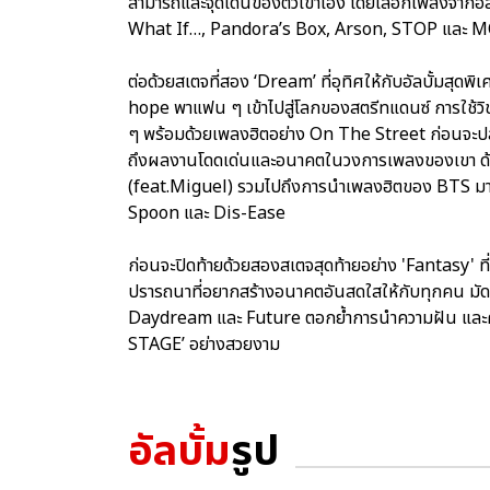
สามารถและจุดเด่นของตัวเขาเอง โดยเลือกเพลงจากอัลบั
What If…, Pandora’s Box, Arson, STOP และ
ต่อด้วยสเตจที่สอง ‘Dream’ ที่อุทิศให้กับอัลบั้ม
hope พาแฟน ๆ เข้าไปสู่โลกของสตรีทแดนซ์ การใช้วิชวล
ๆ พร้อมด้วยเพลงฮิตอย่าง On The Street ก่อนจะปลุ
ถึงผลงานโดดเด่นและอนาคตในวงการเพลงของเขา ด้ว
(feat.Miguel) รวมไปถึงการนำเพลงฮิตของ BTS มาร้อง
Spoon และ Dis-Ease
ก่อนจะปิดท้ายด้วยสองสเตจสุดท้ายอย่าง 'Fantasy' ที
ปรารถนาที่อยากสร้างอนาคตอันสดใสให้กับทุกคน มั
Daydream และ Future ตอกย้ำการนำความฝัน และควา
STAGE’ อย่างสวยงาม
อัลบั้ม
รูป