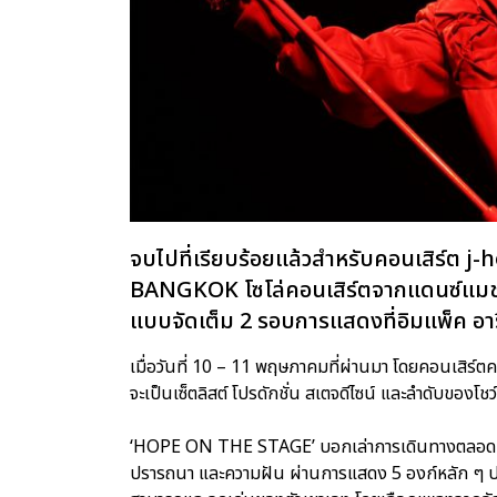
จบไปที่เรียบร้อยแล้วสำหรับคอนเสิร์ต
BANGKOK โซโล่คอนเสิร์ตจากแดนซ์แมชชีน
แบบจัดเต็ม 2 รอบการแสดงที่อิมแพ็ค อาร
เมื่อวันที่ 10 – 11 พฤษภาคมที่ผ่านมา โดยคอนเสิร์ตค
จะเป็นเซ็ตลิสต์ โปรดักชั่น สเตจดีไซน์ และลำดับของโช
‘HOPE ON THE STAGE’ บอกเล่าการเดินทางตลอด 12
ปรารถนา และความฝัน ผ่านการแสดง 5 องก์หลัก ๆ ประ