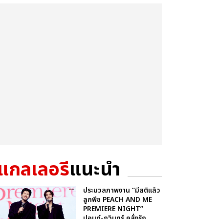
แกลเลอรี
แนะนำ
ประมวลภาพงาน “มีสติแล้ว
ลูกพีช PEACH AND ME
PREMIERE NIGHT”
ปอนด์-ภูวินทร์ คลั่งรัก