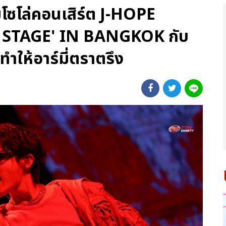
ต็มโซโล่คอนเสิร์ต J-HOPE
STAGE' IN BANGKOK กับ
ำให้อาร์มี่ตราตรึง