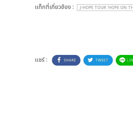
เเท็กที่เกี่ยวข้อง :
J-HOPE TOUR 'HOPE ON T
แชร์ :
SHARE
TWEET
LI