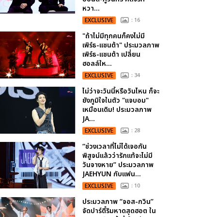
หวา...
EXCLUSIVE
: 16
"ถ้าไม่มีทุกคนก็คงไม่มี
เพิร์ธ-แซนต้า" ประมวลภาพ
เพิร์ธ-แซนต้า เปลี่ยน
ฮอลล์ให...
EXCLUSIVE
: 34
ไม่ว่าจะวันนี้หรือวันไหน ก็จะ
ยังภูมิใจในตัว "แจบอม"
เหมือนเดิม! ประมวลภาพ
JA...
EXCLUSIVE
: 28
“ช่วงเวลาที่ไม่ได้เจอกัน
พิสูจน์แล้วว่ารักแท้จะไม่มี
วันจางหาย” ประมวลภาพ
JAEHYUN กับแฟน...
EXCLUSIVE
: 10
ประมวลภาพ “จอส-กวิน”
จัดปาร์ตี้ริมหาดสุดฮอต ใน