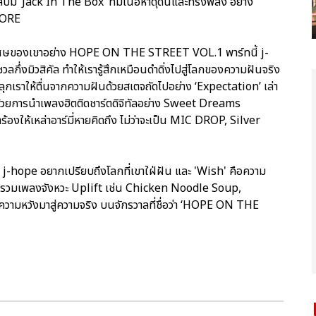
้ม ‘Jack In The Box’ ที่มีเนื้อหาดุดันและทรงพลัง อย่าง
 MORE
สุดพิเศษของเขาอย่าง HOPE ON THE STREET VOL.1 พาร์ทนี้ j-
กึ่งมิวสิคัล ทำให้เรารู้สึกเหมือนดำดิ่งไปสู่โลกของความฝันจริง
กเราให้ตื่นจากความฝันด้วยสเตจถัดไปอย่าง ‘Expectation’ เล่า
ยการนำเพลงฮิตติดชาร์ตดิจิทัลอย่าง Sweet Dreams
ให้เหล่าอาร์มี่หายคิดถึง ไม่ว่าจะเป็น MIC DROP, Silver
่ j-hope อยากเปรียบถึงโลกที่เขาใฝ่ฝัน และ 'Wish' คือความ
ดรวมเพลงจังหวะ Uplift เช่น Chicken Noodle Soup,
มหวังมาสู่ความจริง บนจักรวาลที่ชื่อว่า ‘HOPE ON THE