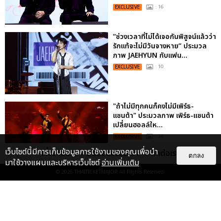
EXCLUSIVE
: 16
“ช่วงเวลาที่ไม่ได้เจอกันพิสูจน์แล้วว่า
รักแท้จะไม่มีวันจางหาย” ประมวล
ภาพ JAEHYUN กับแฟน...
EXCLUSIVE
: 10
"ถ้าไม่มีทุกคนก็คงไม่มีเพิร์ธ-
แซนต้า" ประมวลภาพ เพิร์ธ-แซนต้า
เปลี่ยนฮอลล์ให...
EXCLUSIVE
: 34
เว็บไซต์นี้มีการเก็บข้อมูลการใช้งานของคุณเพื่อนำ
เกี่ยวกับเรา
ติดต่อลงโฆษณา
ติดต่อเรา
ตกลง
มาใช้วางแผนและบริหารเว็บไซต์
อ่านเพิ่มเติม
© 2026
THAITICKETMAJOR
All Rights Reserved.
ไม่ว่าจะวันนี้หรือวันไหน ก็จะยังภูมิใจ
ในตัว "แจบอม" เหมือนเดิม!
ประมวลภาพ JA...
EXCLUSIVE
: 28