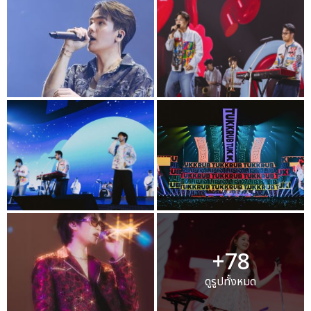
+78
ดูรูปทั้งหมด