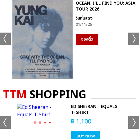
OCEAN, I'LL FIND YOU: ASIA
TOUR 2026
วันที่แสดง :
01/11/26
จองตั๋ว
TTM
SHOPPING
T-
ED SHEERAN - EQUALS
T-SHIRT
฿
1,100
BUY NOW