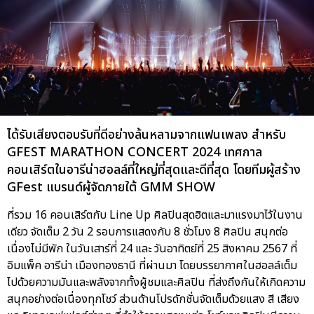
ได้รับเสียงตอบรับที่ดีอย่างล้นหลามจากแฟนเพลง สำหรับ
GFEST MARATHON CONCERT 2024 เทศกาล
คอนเสิร์ตในอารีน่าฮอลล์ที่ใหญ่ที่สุดและดีที่สุด โดยทีมผู้สร้าง
GFest แบรนด์ผู้จัดภายใต้ GMM SHOW
ที่รวม 16 คอนเสิร์ตกับ Line Up ศิลปินสุดฮิตและมาแรงมาไว้ในงาน
เดียว จัดเต็ม 2 วัน 2 รอบการแสดงกับ 8 ชั่วโมง 8 ศิลปิน สนุกต่อ
เนื่องไม่มีพัก ในวันเสาร์ที่ 24 และ วันอาทิตย์ที่ 25 สิงหาคม 2567 ที่
อิมแพ็ค อารีน่า เมืองทองธานี ที่ผ่านมา โดยบรรยากาศในฮอลล์เต็ม
ไปด้วยความมันและพลังจากทั้งผู้ชมและศิลปิน ที่ส่งถึงกันให้เกิดความ
สนุกอย่างต่อเนื่องทุกโชว์ ส่วนด้านโปรดักชั่นจัดเต็มด้วยแสง สี เสียง