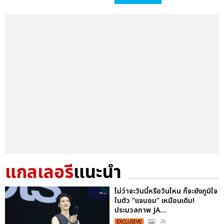
แกลเลอรี
แนะนำ
ไม่ว่าจะวันนี้หรือวันไหน ก็จะยังภูมิใจ
ในตัว "แจบอม" เหมือนเดิม!
ประมวลภาพ JA...
EXCLUSIVE
: 28