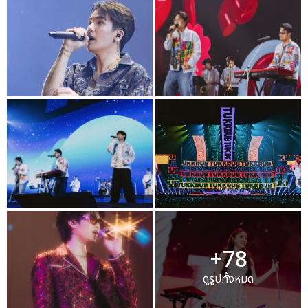
+78
ดูรูปทั้งหมด