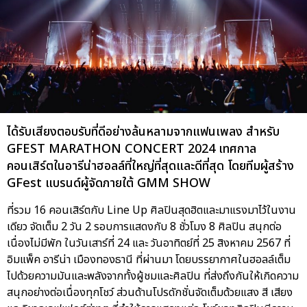
ได้รับเสียงตอบรับที่ดีอย่างล้นหลามจากแฟนเพลง สำหรับ
GFEST MARATHON CONCERT 2024 เทศกาล
คอนเสิร์ตในอารีน่าฮอลล์ที่ใหญ่ที่สุดและดีที่สุด โดยทีมผู้สร้าง
GFest แบรนด์ผู้จัดภายใต้ GMM SHOW
ที่รวม 16 คอนเสิร์ตกับ Line Up ศิลปินสุดฮิตและมาแรงมาไว้ในงาน
เดียว จัดเต็ม 2 วัน 2 รอบการแสดงกับ 8 ชั่วโมง 8 ศิลปิน สนุกต่อ
เนื่องไม่มีพัก ในวันเสาร์ที่ 24 และ วันอาทิตย์ที่ 25 สิงหาคม 2567 ที่
อิมแพ็ค อารีน่า เมืองทองธานี ที่ผ่านมา โดยบรรยากาศในฮอลล์เต็ม
ไปด้วยความมันและพลังจากทั้งผู้ชมและศิลปิน ที่ส่งถึงกันให้เกิดความ
สนุกอย่างต่อเนื่องทุกโชว์ ส่วนด้านโปรดักชั่นจัดเต็มด้วยแสง สี เสียง