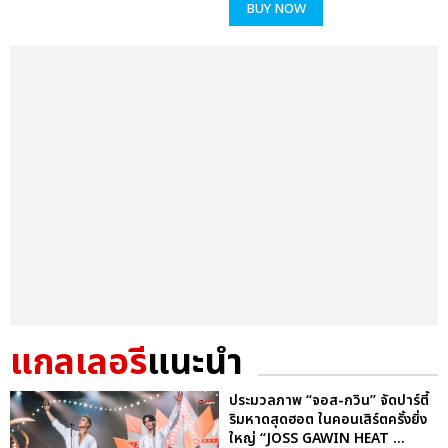
BUY NOW
แกลเลอรี
แนะนำ
ประมวลภาพ “จอส-กวิน” จัดปาร์ตี้
ริมหาดสุดฮอต ในคอนเสิร์ตครั้งยิ่ง
ใหญ่ “JOSS GAWIN HEAT ...