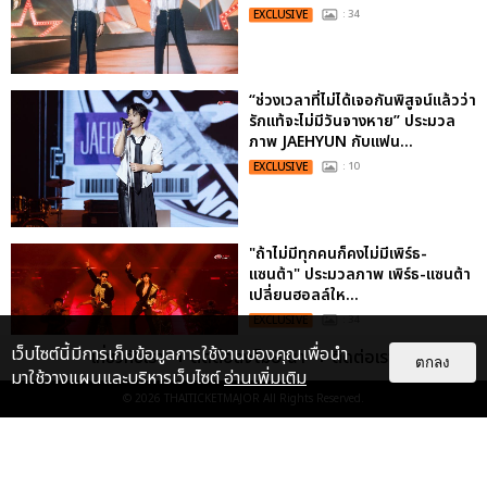
EXCLUSIVE
: 34
“ช่วงเวลาที่ไม่ได้เจอกันพิสูจน์แล้วว่า
รักแท้จะไม่มีวันจางหาย” ประมวล
ภาพ JAEHYUN กับแฟน...
EXCLUSIVE
: 10
"ถ้าไม่มีทุกคนก็คงไม่มีเพิร์ธ-
แซนต้า" ประมวลภาพ เพิร์ธ-แซนต้า
เปลี่ยนฮอลล์ให...
EXCLUSIVE
: 34
เว็บไซต์นี้มีการเก็บข้อมูลการใช้งานของคุณเพื่อนำ
เกี่ยวกับเรา
ติดต่อลงโฆษณา
ติดต่อเรา
ตกลง
มาใช้วางแผนและบริหารเว็บไซต์
อ่านเพิ่มเติม
© 2026
THAITICKETMAJOR
All Rights Reserved.
ประมวลภาพงาน “มีสติแล้วลูกพีช
PEACH AND ME PREMIERE
NIGHT” ปอนด์-ภูวินทร์ คลั่งรัก
หวา...