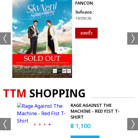
FANCON
วันที่แสดง :
19/09/26
จองตั๋ว
TTM
SHOPPING
R
RAGE AGAINST THE
KS
MACHINE - RED FIST T-
SHIRT
฿
1,100