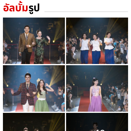
อัลบั้ม
รูป