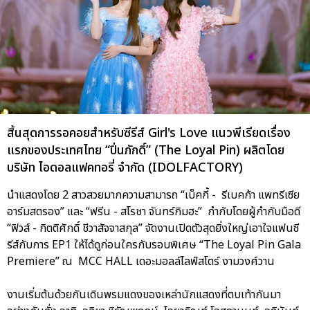
สิ้นสุดการรอคอยสำหรับซีรีส์ Girl's Love แนวพีเรียดเรื่อง
แรกของประเทศไทย “ปิ่นภักดิ์” (The Loyal Pin) ผลิตโดย
บริษัท ไอดอลแฟคทอรี่ จำกัด (IDOLFACTORY)
นำแสดงโดย 2 สาวสวยมากความสามารถ “เบ็คกี้ - รีเบคก้า แพทรีเซีย
อาร์มสตรอง” และ “ฟรีน - สโรชา จันทร์กิมฮะ” กำกับโดยผู้กำกับมือดี
“ฟิวส์ - กิตติศักดิ์ ชีวาสัจจาสกุล” จัดงานเปิดตัวสุดยิ่งใหญ่เอาใจแฟนซี
รีส์กับการ EP1 ให้ได้ดูก่อนใครกับรอบพิเศษ “The Loyal Pin Gala
Premiere” ณ MCC HALL เดอะมอลล์ไลฟ์สโตร์ งามวงศ์วาน
งานเริ่มต้นด้วยกันเดินพรมแดงของเหล่านักแสดงที่ตบเท้ากันมา