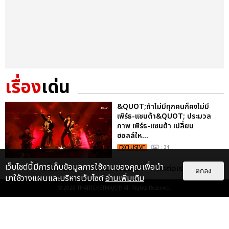
เรื่อง
เด่น
&QUOT;ถ้าไม่มีทุกคนก็คงไม่มี
เพิร์ธ-แซนต้า&QUOT; ประมวล
ภาพ เพิร์ธ-แซนต้า เปลี่ยน
ฮอลล์ให...
EXCLUSIVE
: 34
เว็บไซต์นี้มีการเก็บข้อมูลการใช้งานของคุณเพื่อนำ
เกี่ยวกับเรา
ติดต่อลงโฆษณา
ติดต่อเรา
ตกลง
มาใช้วางแผนและบริหารเว็บไซต์
อ่านเพิ่มเติม
ไม่ว่าจะวันนี้หรือวันไหน ก็จะยังภูมิใจ
ในตัว &QUOT;แจบอม&QUOT;
© 2026
THAITICKETMAJOR
All Rights Reserved.
เหมือนเดิม! ประมวลภาพ JA...
EXCLUSIVE
: 28