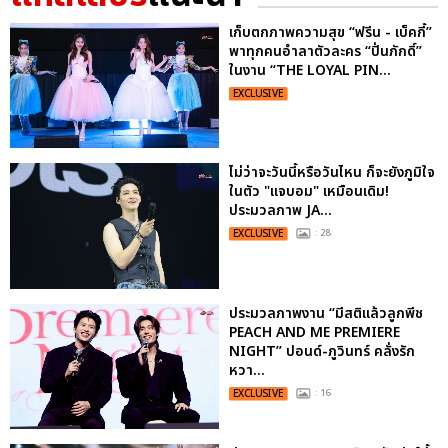
เก็บตกภาพความสุข “ฟรีน - เบ็คกี้”
พาทุกคนอำลาตัวละคร “ปิ่นภักดิ์”
ในงาน “THE LOYAL PIN...
EXCLUSIVE
ไม่ว่าจะวันนี้หรือวันไหน ก็จะยังภูมิใจ
ในตัว "แจบอม" เหมือนเดิม!
ประมวลภาพ JA...
EXCLUSIVE
: 28
ประมวลภาพงาน “มีสติแล้วลูกพีช
PEACH AND ME PREMIERE
NIGHT” ปอนด์-ภูวินทร์ คลั่งรัก
หวา...
EXCLUSIVE
: 16