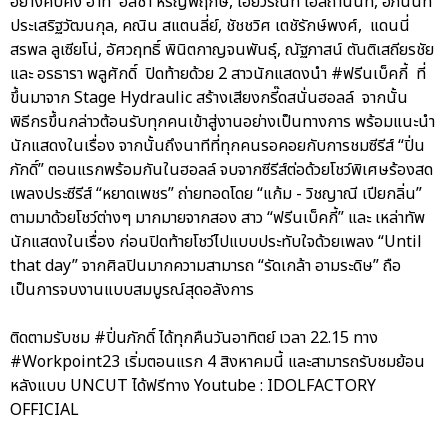
อย่างคับคั่ง อาทิ อลิชา หิรัญพฤกษ์, ไอยวริณท์ โอสถานนท์, อภินันท์
ประเสริฐวัฒนกุล, คณิน สแตนลี่ย์, ชัชชวิศ เตชัรักษ์พงศ์, แดนนี่
สรพล ลูเซียโน่, อัศวฤทธิ์ พินิตกาญจนพันธุ์, ณัฐภาสน์ ตันติเสถียรชัย
และ อรธารา พลูศักดิ์ ปิดท้ายด้วย 2 สาวนักแสดงนำ #ฟรีนเบ็คกี้ ที่
ขึ้นมาจาก Stage Hydraulic สร้างเสียงกรี๊ดสนั่นฮอลล์ จากนั้น
พิธีกรขึ้นกล่าวต้อนรับทุกคนเข้าสู่งานอย่างเป็นทางการ พร้อมแนะนำ
นักแสดงในเรื่อง จากนั้นถึงนาทีที่ทุกคนรอคอยกับการชมซีรีส์ “ปิ่น
ภักดิ์” ตอนแรกพร้อมกันในฮอลล์ จบจากซีรีส์ต่อด้วยโชว์พิเศษร้องสด
เพลงประซีรีส์ “หยาดเพชร” ถ่ายทอดโดย “แก้ม - วิชญาณี เปียกลิ่น”
ตามมาด้วยโชว์ต่างๆ มากมายจากสอง สาว “ฟรีนเบ็คกี้” และ เหล่าทัพ
นักแสดงในเรื่อง ก่อนปิดท้ายโชว์ไปแบบประทับใจด้วยเพลง “Until
that day” จากศิลปินมากความสามารถ “รัดเกล้า อามระดิษ” ถือ
เป็นการจบงานแบบสมบูรณ์สุดอลังการ
ติดตามรับชม #ปิ่นภักดิ์ ได้ทุกคืนวันอาทิตย์ เวลา 22.15 ทาง
#Workpoint23 เริ่มตอนแรก 4 สิงหาคมนี้ และสามารถรับชมย้อน
หลังแบบ UNCUT ได้ฟรีทาง Youtube : IDOLFACTORY
OFFICIAL