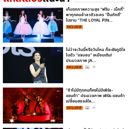
เก็บตกภาพความสุข “ฟรีน - เบ็คกี้”
พาทุกคนอำลาตัวละคร “ปิ่นภักดิ์”
ในงาน “THE LOYAL PIN...
EXCLUSIVE
ไม่ว่าจะวันนี้หรือวันไหน ก็จะยังภูมิใจ
ในตัว "แจบอม" เหมือนเดิม!
ประมวลภาพ JA...
EXCLUSIVE
: 28
"ถ้าไม่มีทุกคนก็คงไม่มีเพิร์ธ-
แซนต้า" ประมวลภาพ เพิร์ธ-แซนต้า
เปลี่ยนฮอลล์ให...
EXCLUSIVE
: 34