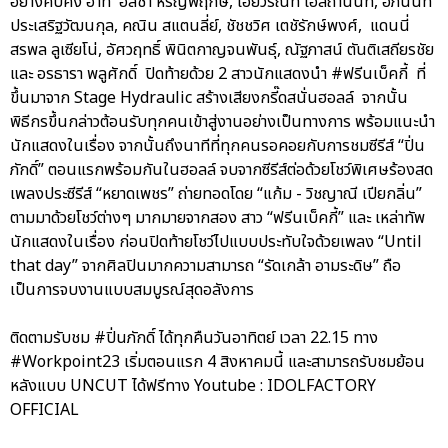
อย่างคับคั่ง อาทิ อลิชา หิรัญพฤกษ์, ไอยวริณท์ โอสถานนท์, อภินันท์
ประเสริฐวัฒนกุล, คณิน สแตนลี่ย์, ชัชชวิศ เตชัรักษ์พงศ์, แดนนี่
สรพล ลูเซียโน่, อัศวฤทธิ์ พินิตกาญจนพันธุ์, ณัฐภาสน์ ตันติเสถียรชัย
และ อรธารา พลูศักดิ์ ปิดท้ายด้วย 2 สาวนักแสดงนำ #ฟรีนเบ็คกี้ ที่
ขึ้นมาจาก Stage Hydraulic สร้างเสียงกรี๊ดสนั่นฮอลล์ จากนั้น
พิธีกรขึ้นกล่าวต้อนรับทุกคนเข้าสู่งานอย่างเป็นทางการ พร้อมแนะนำ
นักแสดงในเรื่อง จากนั้นถึงนาทีที่ทุกคนรอคอยกับการชมซีรีส์ “ปิ่น
ภักดิ์” ตอนแรกพร้อมกันในฮอลล์ จบจากซีรีส์ต่อด้วยโชว์พิเศษร้องสด
เพลงประซีรีส์ “หยาดเพชร” ถ่ายทอดโดย “แก้ม - วิชญาณี เปียกลิ่น”
ตามมาด้วยโชว์ต่างๆ มากมายจากสอง สาว “ฟรีนเบ็คกี้” และ เหล่าทัพ
นักแสดงในเรื่อง ก่อนปิดท้ายโชว์ไปแบบประทับใจด้วยเพลง “Until
that day” จากศิลปินมากความสามารถ “รัดเกล้า อามระดิษ” ถือ
เป็นการจบงานแบบสมบูรณ์สุดอลังการ
ติดตามรับชม #ปิ่นภักดิ์ ได้ทุกคืนวันอาทิตย์ เวลา 22.15 ทาง
#Workpoint23 เริ่มตอนแรก 4 สิงหาคมนี้ และสามารถรับชมย้อน
หลังแบบ UNCUT ได้ฟรีทาง Youtube : IDOLFACTORY
OFFICIAL