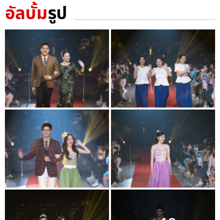
อัลบั้ม
รูป