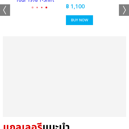
฿
1,100
BUY NOW
แกลเลอรี
แนะนำ