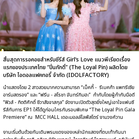
สิ้นสุดการรอคอยสำหรับซีรีส์ Girl's Love แนวพีเรียดเรื่อง
แรกของประเทศไทย “ปิ่นภักดิ์” (The Loyal Pin) ผลิตโดย
บริษัท ไอดอลแฟคทอรี่ จำกัด (IDOLFACTORY)
นำแสดงโดย 2 สาวสวยมากความสามารถ “เบ็คกี้ - รีเบคก้า แพทรีเซีย
อาร์มสตรอง” และ “ฟรีน - สโรชา จันทร์กิมฮะ” กำกับโดยผู้กำกับมือดี
“ฟิวส์ - กิตติศักดิ์ ชีวาสัจจาสกุล” จัดงานเปิดตัวสุดยิ่งใหญ่เอาใจแฟนซี
รีส์กับการ EP1 ให้ได้ดูก่อนใครกับรอบพิเศษ “The Loyal Pin Gala
Premiere” ณ MCC HALL เดอะมอลล์ไลฟ์สโตร์ งามวงศ์วาน
งานเริ่มต้นด้วยกันเดินพรมแดงของเหล่านักแสดงที่ตบเท้ากันมา