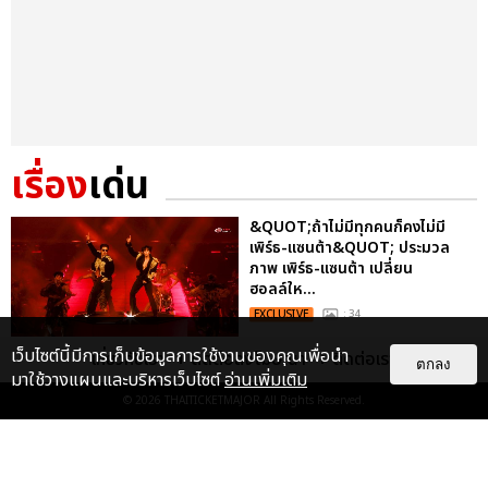
เรื่อง
เด่น
&QUOT;ถ้าไม่มีทุกคนก็คงไม่มี
เพิร์ธ-แซนต้า&QUOT; ประมวล
ภาพ เพิร์ธ-แซนต้า เปลี่ยน
ฮอลล์ให...
EXCLUSIVE
: 34
เว็บไซต์นี้มีการเก็บข้อมูลการใช้งานของคุณเพื่อนำ
เกี่ยวกับเรา
ติดต่อลงโฆษณา
ติดต่อเรา
ตกลง
มาใช้วางแผนและบริหารเว็บไซต์
อ่านเพิ่มเติม
ไม่ว่าจะวันนี้หรือวันไหน ก็จะยังภูมิใจ
ในตัว &QUOT;แจบอม&QUOT;
© 2026
THAITICKETMAJOR
All Rights Reserved.
เหมือนเดิม! ประมวลภาพ JA...
EXCLUSIVE
: 28