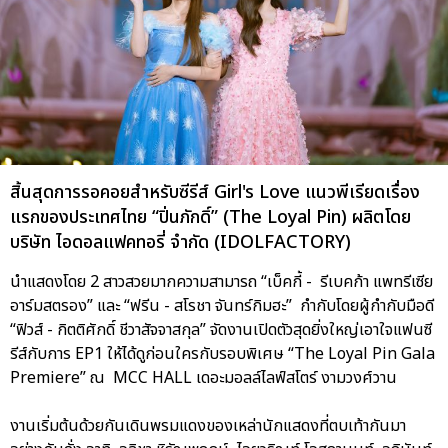
สิ้นสุดการรอคอยสำหรับซีรีส์ Girl's Love แนวพีเรียดเรื่อง
แรกของประเทศไทย “ปิ่นภักดิ์” (The Loyal Pin) ผลิตโดย
บริษัท ไอดอลแฟคทอรี่ จำกัด (IDOLFACTORY)
นำแสดงโดย 2 สาวสวยมากความสามารถ “เบ็คกี้ - รีเบคก้า แพทรีเซีย
อาร์มสตรอง” และ “ฟรีน - สโรชา จันทร์กิมฮะ” กำกับโดยผู้กำกับมือดี
“ฟิวส์ - กิตติศักดิ์ ชีวาสัจจาสกุล” จัดงานเปิดตัวสุดยิ่งใหญ่เอาใจแฟนซี
รีส์กับการ EP1 ให้ได้ดูก่อนใครกับรอบพิเศษ “The Loyal Pin Gala
Premiere” ณ MCC HALL เดอะมอลล์ไลฟ์สโตร์ งามวงศ์วาน
งานเริ่มต้นด้วยกันเดินพรมแดงของเหล่านักแสดงที่ตบเท้ากันมา