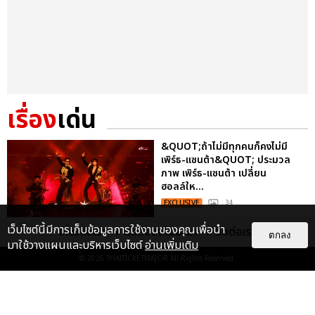
เรื่อง
เด่น
&QUOT;ถ้าไม่มีทุกคนก็คงไม่มี
เพิร์ธ-แซนต้า&QUOT; ประมวล
ภาพ เพิร์ธ-แซนต้า เปลี่ยน
ฮอลล์ให...
EXCLUSIVE
: 34
เว็บไซต์นี้มีการเก็บข้อมูลการใช้งานของคุณเพื่อนำ
เกี่ยวกับเรา
ติดต่อลงโฆษณา
ติดต่อเรา
ตกลง
มาใช้วางแผนและบริหารเว็บไซต์
อ่านเพิ่มเติม
ไม่ว่าจะวันนี้หรือวันไหน ก็จะยังภูมิใจ
ในตัว &QUOT;แจบอม&QUOT;
© 2026
THAITICKETMAJOR
All Rights Reserved.
เหมือนเดิม! ประมวลภาพ JA...
EXCLUSIVE
: 28