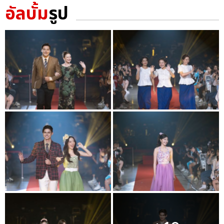
อัลบั้ม
รูป