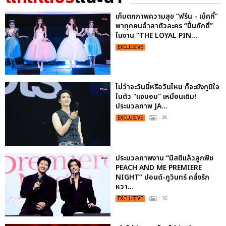
เก็บตกภาพความสุข “ฟรีน - เบ็คกี้”
พาทุกคนอำลาตัวละคร “ปิ่นภักดิ์”
ในงาน “THE LOYAL PIN...
EXCLUSIVE
ไม่ว่าจะวันนี้หรือวันไหน ก็จะยังภูมิใจ
ในตัว "แจบอม" เหมือนเดิม!
ประมวลภาพ JA...
EXCLUSIVE
: 28
ประมวลภาพงาน “มีสติแล้วลูกพีช
PEACH AND ME PREMIERE
NIGHT” ปอนด์-ภูวินทร์ คลั่งรัก
หวา...
EXCLUSIVE
: 16