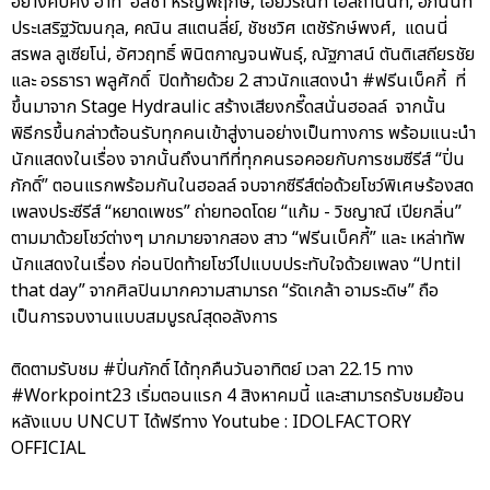
อย่างคับคั่ง อาทิ อลิชา หิรัญพฤกษ์, ไอยวริณท์ โอสถานนท์, อภินันท์
ประเสริฐวัฒนกุล, คณิน สแตนลี่ย์, ชัชชวิศ เตชัรักษ์พงศ์, แดนนี่
สรพล ลูเซียโน่, อัศวฤทธิ์ พินิตกาญจนพันธุ์, ณัฐภาสน์ ตันติเสถียรชัย
และ อรธารา พลูศักดิ์ ปิดท้ายด้วย 2 สาวนักแสดงนำ #ฟรีนเบ็คกี้ ที่
ขึ้นมาจาก Stage Hydraulic สร้างเสียงกรี๊ดสนั่นฮอลล์ จากนั้น
พิธีกรขึ้นกล่าวต้อนรับทุกคนเข้าสู่งานอย่างเป็นทางการ พร้อมแนะนำ
นักแสดงในเรื่อง จากนั้นถึงนาทีที่ทุกคนรอคอยกับการชมซีรีส์ “ปิ่น
ภักดิ์” ตอนแรกพร้อมกันในฮอลล์ จบจากซีรีส์ต่อด้วยโชว์พิเศษร้องสด
เพลงประซีรีส์ “หยาดเพชร” ถ่ายทอดโดย “แก้ม - วิชญาณี เปียกลิ่น”
ตามมาด้วยโชว์ต่างๆ มากมายจากสอง สาว “ฟรีนเบ็คกี้” และ เหล่าทัพ
นักแสดงในเรื่อง ก่อนปิดท้ายโชว์ไปแบบประทับใจด้วยเพลง “Until
that day” จากศิลปินมากความสามารถ “รัดเกล้า อามระดิษ” ถือ
เป็นการจบงานแบบสมบูรณ์สุดอลังการ
ติดตามรับชม #ปิ่นภักดิ์ ได้ทุกคืนวันอาทิตย์ เวลา 22.15 ทาง
#Workpoint23 เริ่มตอนแรก 4 สิงหาคมนี้ และสามารถรับชมย้อน
หลังแบบ UNCUT ได้ฟรีทาง Youtube : IDOLFACTORY
OFFICIAL