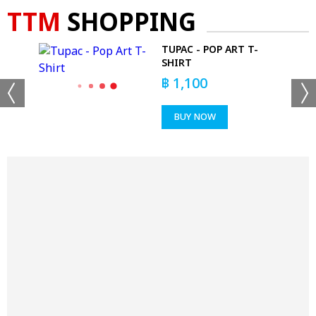
TTM
SHOPPING
WALL
TUPAC - POP ART T-
SHIRT
฿
1,100
BUY NOW