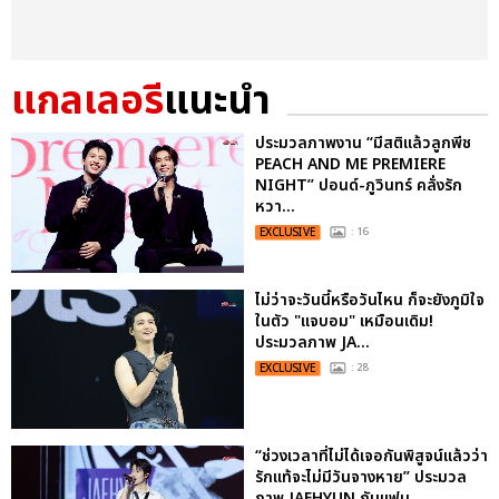
แกลเลอรี
แนะนำ
ประมวลภาพงาน “มีสติแล้วลูกพีช
PEACH AND ME PREMIERE
NIGHT” ปอนด์-ภูวินทร์ คลั่งรัก
หวา...
EXCLUSIVE
: 16
ไม่ว่าจะวันนี้หรือวันไหน ก็จะยังภูมิใจ
ในตัว "แจบอม" เหมือนเดิม!
ประมวลภาพ JA...
EXCLUSIVE
: 28
“ช่วงเวลาที่ไม่ได้เจอกันพิสูจน์แล้วว่า
รักแท้จะไม่มีวันจางหาย” ประมวล
ภาพ JAEHYUN กับแฟน...