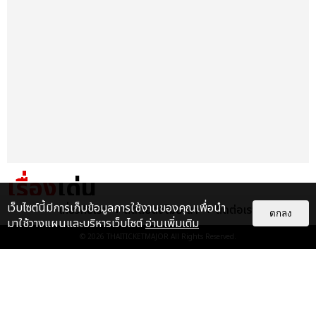
เรื่อง
เด่น
เว็บไซต์นี้มีการเก็บข้อมูลการใช้งานของคุณเพื่อนำ
เกี่ยวกับเรา
ติดต่อลงโฆษณา
ติดต่อเรา
&QUOT;ถ้าไม่มีทุกคนก็คงไม่มี
ตกลง
มาใช้วางแผนและบริหารเว็บไซต์
อ่านเพิ่มเติม
เพิร์ธ-แซนต้า&QUOT; ประมวล
© 2026
THAITICKETMAJOR
All Rights Reserved.
ภาพ เพิร์ธ-แซนต้า เปลี่ยน
ฮอลล์ให...
EXCLUSIVE
: 34
ไม่ว่าจะวันนี้หรือวันไหน ก็จะยังภูมิใจ