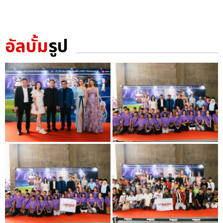
อัลบั้ม
รูป