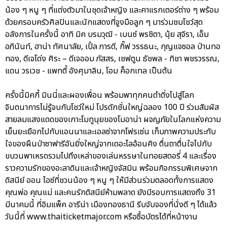
น้อง ๆ หนู ๆ ที่แต่งตัวมาในชุดเจ้าหญิง และคาแรกเตอร์ต่าง ๆ พร้อม
ด้วยครอบครัวศิลปินและนักแสดงที่จูงมือลูก ๆ มาร่วมชมโชว์สุด
อลังการในครั้งนี้ อาทิ มิค บรมวุฒิ - เบนซ์ พรชิตา, นุ้ย สุจิรา, เอ็ม
อภินันท์, ฮาน่า ทัศนาลัย, เปิ้ล ภารดี, กิ๊ฟ วรรธนะ, กุญแจซอล ป่านทอ
ทอง, ดีเจโด่ง ศิระ – ดีเจออม ภัสสร, เชฟตูน ธัชพล - ทิชา พชรวรรณ,
แดน วรเวช - แพทตี้ อังศุมาลิน, โอม ค็อกเทล เป็นต้น
ครั้งนี้มิคกี้ มินนี่และผองเพื่อน พร้อมพาทุกคนดำดิ่งไปสู่โลก
จินตนาการไม่รู้จบกับโชว์ใหม่ โปรดักชั่นใหญ่ฉลอง 100 ปี ร่วมสัมผัส
สายลมแสงแดดของเกาะโมทูนุยของโมอาน่า ผจญภัยในโลกแห่งความ
เย็นยะเยือกไปกับแอนนาและเอลซ่าจากโฟรเซ่น เก็บภาพความประทับ
ใจของผืนป่าซาฟารีอันยิ่งใหญ่จากเดอะไลอ้อนคิง ตื่นตาตื่นใจไปกับ
ขบวนพาเหรดรวมไปถึงเหล่าของเล่นหรรษาในทอยสตอรี่ 4 และเรื่อง
ราวความรักของอะลาดินและเจ้าหญิงจัสมิน พร้อมกิจกรรมพิเศษจาก
ดิสนีย์ ออน ไอซ์ที่ชวนน้อง ๆ หนู ๆ ให้มีส่วนร่วมตลอดทั้งการแสดง
คุณพ่อ คุณแม่ และคนรักดิสนีย์ห้ามพลาด ยังมีรอบการแสดงถึง 31
มีนาคมนี้ ที่อิมแพ็ค อารีน่า เมืองทองธานี รีบจับจองที่นั่งดี ๆ ได้แล้ว
วันนี้ที่ www.thaiticketmajor.com หรือซื้อบัตรได้ที่หน้างาน