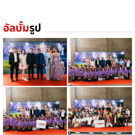
อัลบั้ม
รูป