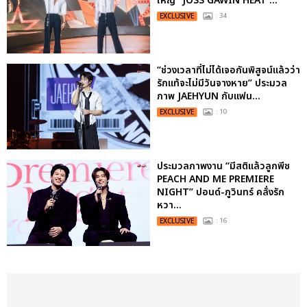
ใหญ่ “JOSS GAWIN HEAT ...
EXCLUSIVE
: 34
“ช่วงเวลาที่ไม่ได้เจอกันพิสูจน์แล้วว่า
รักแท้จะไม่มีวันจางหาย” ประมวล
ภาพ JAEHYUN กับแฟน...
EXCLUSIVE
: 10
ประมวลภาพงาน “มีสติแล้วลูกพีช
PEACH AND ME PREMIERE
NIGHT” ปอนด์-ภูวินทร์ คลั่งรัก
หวา...
EXCLUSIVE
: 16