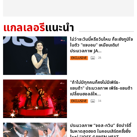
แกลเลอรี
แนะนำ
ไม่ว่าจะวันนี้หรือวันไหน ก็จะยังภูมิใจ
ในตัว "แจบอม" เหมือนเดิม!
ประมวลภาพ JA...
EXCLUSIVE
: 28
"ถ้าไม่มีทุกคนก็คงไม่มีเพิร์ธ-
แซนต้า" ประมวลภาพ เพิร์ธ-แซนต้า
เปลี่ยนฮอลล์ให...
EXCLUSIVE
: 34
ประมวลภาพ “จอส-กวิน” จัดปาร์ตี้
ริมหาดสุดฮอต ในคอนเสิร์ตครั้งยิ่ง