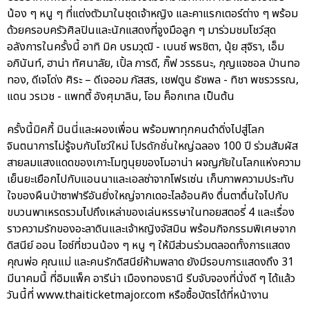
น้อง ๆ หนู ๆ ที่แต่งตัวมาในชุดเจ้าหญิง และคาแรกเตอร์ต่าง ๆ พร้อม
ด้วยครอบครัวศิลปินและนักแสดงที่จูงมือลูก ๆ มาร่วมชมโชว์สุด
อลังการในครั้งนี้ อาทิ มิค บรมวุฒิ - เบนซ์ พรชิตา, นุ้ย สุจิรา, เอ็ม
อภินันท์, ฮาน่า ทัศนาลัย, เปิ้ล ภารดี, กิ๊ฟ วรรธนะ, กุญแจซอล ป่านทอ
ทอง, ดีเจโด่ง ศิระ – ดีเจออม ภัสสร, เชฟตูน ธัชพล - ทิชา พชรวรรณ,
แดน วรเวช - แพทตี้ อังศุมาลิน, โอม ค็อกเทล เป็นต้น
ครั้งนี้มิคกี้ มินนี่และผองเพื่อน พร้อมพาทุกคนดำดิ่งไปสู่โลก
จินตนาการไม่รู้จบกับโชว์ใหม่ โปรดักชั่นใหญ่ฉลอง 100 ปี ร่วมสัมผัส
สายลมแสงแดดของเกาะโมทูนุยของโมอาน่า ผจญภัยในโลกแห่งความ
เย็นยะเยือกไปกับแอนนาและเอลซ่าจากโฟรเซ่น เก็บภาพความประทับ
ใจของผืนป่าซาฟารีอันยิ่งใหญ่จากเดอะไลอ้อนคิง ตื่นตาตื่นใจไปกับ
ขบวนพาเหรดรวมไปถึงเหล่าของเล่นหรรษาในทอยสตอรี่ 4 และเรื่อง
ราวความรักของอะลาดินและเจ้าหญิงจัสมิน พร้อมกิจกรรมพิเศษจาก
ดิสนีย์ ออน ไอซ์ที่ชวนน้อง ๆ หนู ๆ ให้มีส่วนร่วมตลอดทั้งการแสดง
คุณพ่อ คุณแม่ และคนรักดิสนีย์ห้ามพลาด ยังมีรอบการแสดงถึง 31
มีนาคมนี้ ที่อิมแพ็ค อารีน่า เมืองทองธานี รีบจับจองที่นั่งดี ๆ ได้แล้ว
วันนี้ที่ www.thaiticketmajor.com หรือซื้อบัตรได้ที่หน้างาน