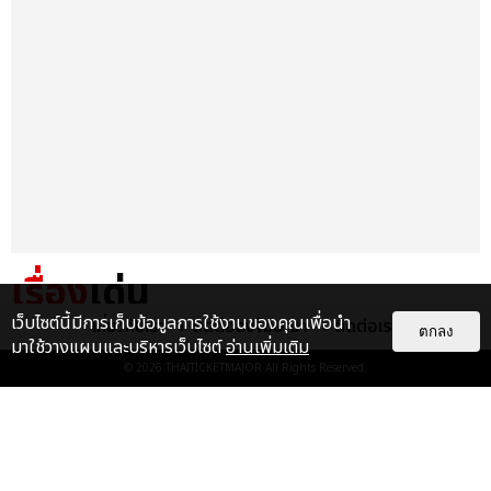
เรื่อง
เด่น
เว็บไซต์นี้มีการเก็บข้อมูลการใช้งานของคุณเพื่อนำ
เกี่ยวกับเรา
ติดต่อลงโฆษณา
ติดต่อเรา
&QUOT;ถ้าไม่มีทุกคนก็คงไม่มี
ตกลง
มาใช้วางแผนและบริหารเว็บไซต์
อ่านเพิ่มเติม
เพิร์ธ-แซนต้า&QUOT; ประมวล
© 2026
THAITICKETMAJOR
All Rights Reserved.
ภาพ เพิร์ธ-แซนต้า เปลี่ยน
ฮอลล์ให...
EXCLUSIVE
: 34
ไม่ว่าจะวันนี้หรือวันไหน ก็จะยังภูมิใจ