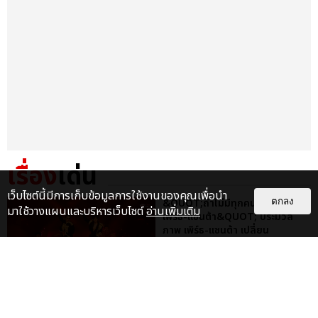
เรื่อง
เด่น
เว็บไซต์นี้มีการเก็บข้อมูลการใช้งานของคุณเพื่อนำ
&QUOT;ถ้าไม่มีทุกคนก็คงไม่มี
ตกลง
มาใช้วางแผนและบริหารเว็บไซต์
อ่านเพิ่มเติม
เพิร์ธ-แซนต้า&QUOT; ประมวล
ภาพ เพิร์ธ-แซนต้า เปลี่ยน
ฮอลล์ให...
EXCLUSIVE
: 34
ไม่ว่าจะวันนี้หรือวันไหน ก็จะยังภูมิใจ
ในตัว &QUOT;แจบอม&QUOT;