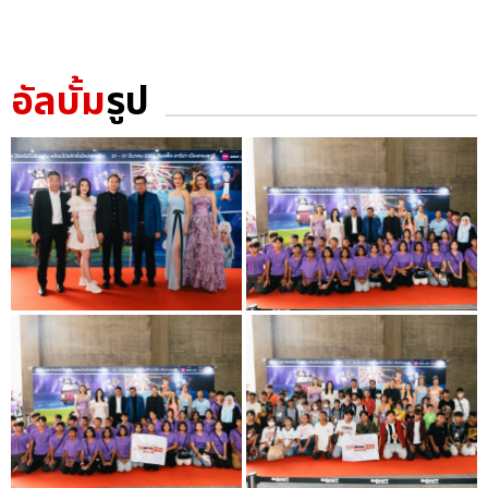
อัลบั้ม
รูป