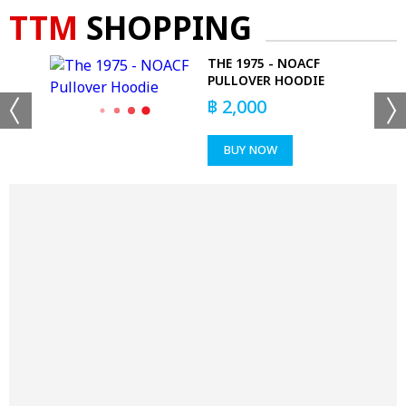
TTM
SHOPPING
D
THE 1975 - NOACF
PULLOVER HOODIE
฿
2,000
BUY NOW