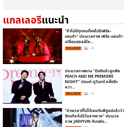
แกลเลอรี
แนะนำ
"ถ้าไม่มีทุกคนก็คงไม่มีเพิร์ธ-
แซนต้า" ประมวลภาพ เพิร์ธ-แซนต้า
เปลี่ยนฮอลล์ให...
EXCLUSIVE
: 34
ประมวลภาพงาน “มีสติแล้วลูกพีช
PEACH AND ME PREMIERE
NIGHT” ปอนด์-ภูวินทร์ คลั่งรัก
หวา...
EXCLUSIVE
: 16
“ช่วงเวลาที่ไม่ได้เจอกันพิสูจน์แล้วว่า
รักแท้จะไม่มีวันจางหาย” ประมวล
ภาพ JAEHYUN กับแฟน...