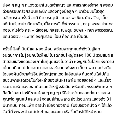
น้อง ๆ หนู ๆ ที่แต่งตัวมาในชุดเจ้าหญิง และคาแรกเตอร์ต่าง ๆ พร้อม
ด้วยครอบครัวศิลปินและนักแสดงที่จูงมือลูก ๆ มาร่วมชมโชว์สุด
อลังการในครั้งนี้ อาทิ มิค บรมวุฒิ - เบนซ์ พรชิตา, นุ้ย สุจิรา, เอ็ม
อภินันท์, ฮาน่า ทัศนาลัย, เปิ้ล ภารดี, กิ๊ฟ วรรธนะ, กุญแจซอล ป่านทอ
ทอง, ดีเจโด่ง ศิระ – ดีเจออม ภัสสร, เชฟตูน ธัชพล - ทิชา พชรวรรณ,
แดน วรเวช - แพทตี้ อังศุมาลิน, โอม ค็อกเทล เป็นต้น
ครั้งนี้มิคกี้ มินนี่และผองเพื่อน พร้อมพาทุกคนดำดิ่งไปสู่โลก
จินตนาการไม่รู้จบกับโชว์ใหม่ โปรดักชั่นใหญ่ฉลอง 100 ปี ร่วมสัมผัส
สายลมแสงแดดของเกาะโมทูนุยของโมอาน่า ผจญภัยในโลกแห่งความ
เย็นยะเยือกไปกับแอนนาและเอลซ่าจากโฟรเซ่น เก็บภาพความประทับ
ใจของผืนป่าซาฟารีอันยิ่งใหญ่จากเดอะไลอ้อนคิง ตื่นตาตื่นใจไปกับ
ขบวนพาเหรดรวมไปถึงเหล่าของเล่นหรรษาในทอยสตอรี่ 4 และเรื่อง
ราวความรักของอะลาดินและเจ้าหญิงจัสมิน พร้อมกิจกรรมพิเศษจาก
ดิสนีย์ ออน ไอซ์ที่ชวนน้อง ๆ หนู ๆ ให้มีส่วนร่วมตลอดทั้งการแสดง
คุณพ่อ คุณแม่ และคนรักดิสนีย์ห้ามพลาด ยังมีรอบการแสดงถึง 31
มีนาคมนี้ ที่อิมแพ็ค อารีน่า เมืองทองธานี รีบจับจองที่นั่งดี ๆ ได้แล้ว
วันนี้ที่ www.thaiticketmajor.com หรือซื้อบัตรได้ที่หน้างาน