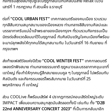
กิจกรรมสุดฮีลมาชุบชูใจในฤดูกาลนี้ไปกับศิลปินสาย Relax ในวัน
เสาร์ที่ 1 กรกฎาคม ที่ สวนผึ้ง จ.ราชบุรี
ต่อที่
“COOL URBAN FEST”
เทศกาลดนตรีของคนเมือง รวบรวม
ทุกสีสันความสนุกสนานของเมืองหลวง ท่ามกลางสีสันงานศิลปะและ
บรรยากาศริมแม่น้ำเจ้าพระยาของเมืองกรุงฯ ที่รวบรวมกิจกรรมเป็น
มิตรต่อสิ่งแวดล้อมมาไว้ในฤดูกาลนี้ กับศิลปินขวัญใจคนเมืองที่พร้อม
จะมาปลุกพลังให้ทุกคนได้สนุกสนานกัน ในวันเสาร์ที่ 16 กันยายน ที่
กรุงเทพฯ
ส่งท้ายเฟสติวัลแห่งปีด้วย
“COOL WINTER FEST”
เทศกาลดนตรี
เพลงรักฟังสบาย ท่ามกลางธรรมชาติ ฤดูหนาวและบรรยากาศขุนเขาที่
เขาใหญ่ ที่จะทำให้ทุกคนรู้สึกสบายแบบคูล ๆ ในฤดูกาลนี้ ไปพร้อมกับ
ศิลปินดัง และกิจกรรมเซอร์ไพรส์มากมาย ในวันเสาร์ที่ 25
พฤศจิกายน ที่ เขาใหญ่
ส่วน COOLive ก็พร้อมเสิร์ฟ 4 ปรากฏการณ์คอนเสิร์ตใหญ่ระดับ
IMPACT เพื่อมอบความสนุกสุดมันส์ตลอดทั้งปี เช่นกัน ทั้ง
“D2B
22nd ANNIVERSARY CONCERT 2023”
ที่เป็นการกลับมาอีก