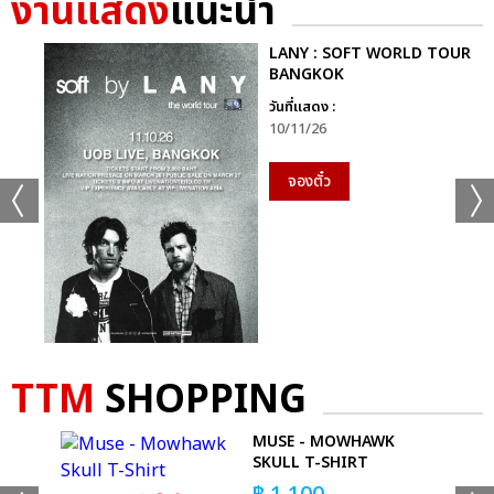
งานแสดง
แนะนำ
RS MEETING DANCEVENTURE CONCERT 2023
COOLFAHRENHEIT ร่วมกับ อำพลฟูดส์ PRESENTS RS HITS
LANY : SOFT WORLD TOUR
JOURNEY CONCERT 2023
BANGKOK
ต้นปี..ถึงทีฮิต
วันที่แสดง :
10/11/26
จองตั๋ว
แชร์ :
SHARE
TWEET
LINE
TTM
SHOPPING
MUSE - MOWHAWK
 T-
SKULL T-SHIRT