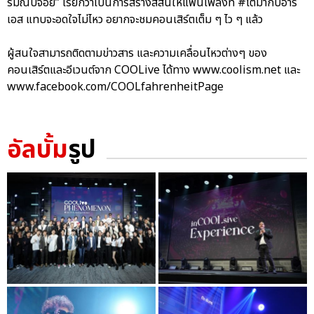
รมณ์บ่จอย” เรียกว่าเป็นการสร้างสีสันให้แฟนเพลงที่ #โตมากับอาร์
เอส แทบจะอดใจไม่ไหว อยากจะชมคอนเสิร์ตเต็ม ๆ ไว ๆ แล้ว
ผู้สนใจสามารถติดตามข่าวสาร และความเคลื่อนไหวต่างๆ ของ
คอนเสิร์ตและอีเวนต์จาก COOLive ได้ทาง www.coolism.net และ
www.facebook.com/COOLfahrenheitPage
อัลบั้ม
รูป