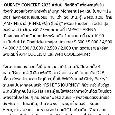
JOURNEY CONCERT 2023 #ต้นปี..ถึงทีฮิต”
เพื่อผจญภัยใน
ท่วงทำนองแห่งความทรงจำ เก็บทุก Moment ร้อง เต้น ไปกับ “แร็พ
เตอร์, ลิฟท์-ออย, เจมส์, วอย, ทัช, เต๋า, ดัง, ปาน, อู๋, ฟอร์ด, ลิเดีย, ฝ้าย
(AMFINE), เอ้ (PINK), ฟลุ๊ค (ไอน้ำ)” พร้อม Hidden Tracks สุด
เซอร์ไพรส์ ในวันเสาร์ที่ 27 พฤษภาคมนี้ IMPACT ARENA
เมืองทองธานี เตรียมกดบัตรพร้อมกัน 1 เมษายน นี้ เวลา 10.00
น.เป็นต้นไป ที่ Thaiticketmajor บัตรราคา 5,500 / 5,000 / 4,500
/ 4,000 / 3,500 / 3,000 / 2,500 / 2,000 บาท ติดตามรายละเอียด
เพิ่มเติมที่ APP COOLISM และ Web COOLISM.net
ซึ่งในงานแถลงข่าวครั้งนี้ นอกจากจะมีตัวแทนศิลปินจากทั้ง 4
คอนเสิร์ต และ 4 มิวสิค เฟสติวัล มาร่วมแจม อาทิ “แดน-บีม D2B,
เขื่อน ภัทรดนัย, หวาย ปัญธิษา, กิ๊บซี่-กิฟท์ซ่า-เบลล์ Girly Berry”
ด้านศิลปินจากคอนเสิร์ต “RS HITS JOURNEY” ก็ยังมาร่วมโชว์สุด
พิเศษให้ทุกคนใน RS Hall และผู้ชมไลฟ์สดจากทางบ้านได้ตะโกนร้อง
เพลงฮิตไปพร้อม ๆ กัน อย่าง “ฟอร์ด สบชัย – เพลงหยุดตรงนี้ที่เธอ,
ดัง พันกร – ไม่เอาคืน, ปาน ธนพร – หวง, แร็พเตอร์ – Super
Hero, เต๋า สมชาย – สมชายจรดปลายเท้า” ปิดท้ายด้วย “ลิฟท์-ออย –