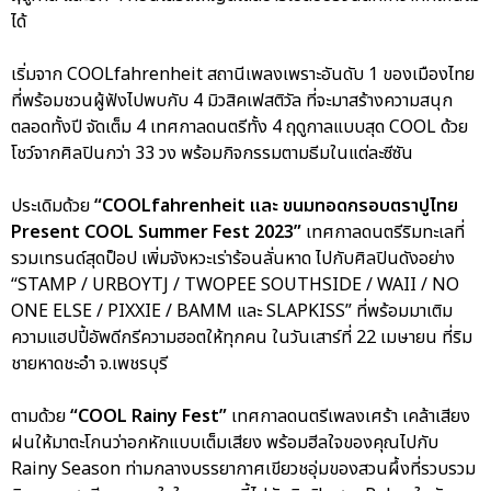
ได้
เริ่มจาก COOLfahrenheit สถานีเพลงเพราะอันดับ 1 ของเมืองไทย
ที่พร้อมชวนผู้ฟังไปพบกับ 4 มิวสิคเฟสติวัล ที่จะมาสร้างความสนุก
ตลอดทั้งปี จัดเต็ม 4 เทศกาลดนตรีทั้ง 4 ฤดูกาลแบบสุด COOL ด้วย
โชว์จากศิลปินกว่า 33 วง พร้อมกิจกรรมตามธีมในแต่ละซีซัน
ประเดิมด้วย
“COOLfahrenheit และ ขนมทอดกรอบตราปูไทย
Present COOL Summer Fest 2023”
เทศกาลดนตรีริมทะเลที่
รวมเทรนด์สุดป็อป เพิ่มจังหวะเร่าร้อนลั่นหาด ไปกับศิลปินดังอย่าง
“STAMP / URBOYTJ / TWOPEE SOUTHSIDE / WAII / NO
ONE ELSE / PIXXIE / BAMM และ SLAPKISS” ที่พร้อมมาเติม
ความแฮปปี้อัพดีกรีความฮอตให้ทุกคน ในวันเสาร์ที่ 22 เมษายน ที่ริม
ชายหาดชะอำ จ.เพชรบุรี
ตามด้วย
“COOL Rainy Fest”
เทศกาลดนตรีเพลงเศร้า เคล้าเสียง
ฝนให้มาตะโกนว่าอกหักแบบเต็มเสียง พร้อมฮีลใจของคุณไปกับ
Rainy Season ท่ามกลางบรรยากาศเขียวชอุ่มของสวนผึ้งที่รวบรวม