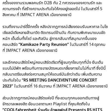
ครั้งของงานรวมพลคนรัก D2B กับ 2 ทศวรรษของความรัก และ
ความทรงจำ ที่สร้างความประทับใจให้คงอยู่ตลอดไป ในวันเสาร์ที่ 5
สิงหาคม ที่ IMPACT ARENA เมืองทองธานี
รวมถึงงานปาร์ตี้อีกครั้ง หลังปรากฏการณ์เสียงตอบรับมหาศาล ในโซ
เชียลมีเดียหลายล้านทวิต ติดเทรนด์ข้ามวัน กับความพิเศษมาแบบจัด
หนัก เต็มอิ่มทั้งโชว์ และศิลปิน สู่การกลับมาที่สนุกมากขึ้นของ
คอนเสิร์ต
“Kamikaze Party Reunion”
ในวันเสาร์ที่ 14 ตุลาคม
ที่ IMPACT ARENA เมืองทองธานี
และอีกคอนเสิร์ตใหญ่คอนเสิร์ตเดียวที่ผู้ชมทุกโซนทุกที่นั่ง ยืนเต้น
แบบไม่มีพัก พร้อมกับการขายบัตรหมดเกลี้ยงภายในไม่กี่นาที ซึ่งปีนี้
กลับมาเตรียมส่งต่อความสนุกให้แดนซ์มันส์กว่าเดิม เพิ่มเติมความ
ประทับใจใน
“RS MEETING DANCEVENTURE CONCERT
2023”
ในวันเสาร์ที่ 16 ธันวาคม ที่ IMPACT ARENA เมืองทองธานี
ส่วนปรากฏการณ์คอนเสิร์ตแห่งปี ที่จะชวนทุกคนออกเดินทางสู่
จักรวาลเพลงฮิต ย้อนเวลาตามหา Playlist ที่คุณคิดถึงใน
“COOLfahrenheit ร่วมกับ อำพลฟูดส์ Presents RS HITS