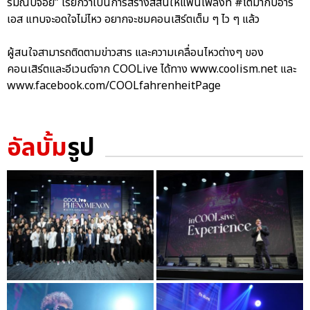
รมณ์บ่จอย” เรียกว่าเป็นการสร้างสีสันให้แฟนเพลงที่ #โตมากับอาร์
เอส แทบจะอดใจไม่ไหว อยากจะชมคอนเสิร์ตเต็ม ๆ ไว ๆ แล้ว
ผู้สนใจสามารถติดตามข่าวสาร และความเคลื่อนไหวต่างๆ ของ
คอนเสิร์ตและอีเวนต์จาก COOLive ได้ทาง www.coolism.net และ
www.facebook.com/COOLfahrenheitPage
อัลบั้ม
รูป