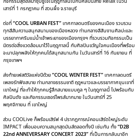
กิจกรรมสุดฮีลมาชุบชูใจในฤดูกาลนี้ไปกับศิลปินสาย Relax ในวัน
เสาร์ที่ 1 กรกฎาคม ที่ สวนผึ้ง จ.ราชบุรี
ต่อที่
“COOL URBAN FEST”
เทศกาลดนตรีของคนเมือง รวบรวม
ทุกสีสันความสนุกสนานของเมืองหลวง ท่ามกลางสีสันงานศิลปะและ
บรรยากาศริมแม่น้ำเจ้าพระยาของเมืองกรุงฯ ที่รวบรวมกิจกรรมเป็น
มิตรต่อสิ่งแวดล้อมมาไว้ในฤดูกาลนี้ กับศิลปินขวัญใจคนเมืองที่พร้อม
จะมาปลุกพลังให้ทุกคนได้สนุกสนานกัน ในวันเสาร์ที่ 16 กันยายน ที่
กรุงเทพฯ
ส่งท้ายเฟสติวัลแห่งปีด้วย
“COOL WINTER FEST”
เทศกาลดนตรี
เพลงรักฟังสบาย ท่ามกลางธรรมชาติ ฤดูหนาวและบรรยากาศขุนเขาที่
เขาใหญ่ ที่จะทำให้ทุกคนรู้สึกสบายแบบคูล ๆ ในฤดูกาลนี้ ไปพร้อมกับ
ศิลปินดัง และกิจกรรมเซอร์ไพรส์มากมาย ในวันเสาร์ที่ 25
พฤศจิกายน ที่ เขาใหญ่
ส่วน COOLive ก็พร้อมเสิร์ฟ 4 ปรากฏการณ์คอนเสิร์ตใหญ่ระดับ
IMPACT เพื่อมอบความสนุกสุดมันส์ตลอดทั้งปี เช่นกัน ทั้ง
“D2B
22nd ANNIVERSARY CONCERT 2023”
ที่เป็นการกลับมาอีก