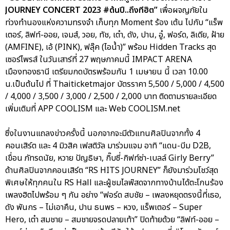
JOURNEY CONCERT 2023 #ต้นปี..ถึงทีฮิต”
เพื่อผจญภัยใน
ท่วงทำนองแห่งความทรงจำ เก็บทุก Moment ร้อง เต้น ไปกับ “แร็พ
เตอร์, ลิฟท์-ออย, เจมส์, วอย, ทัช, เต๋า, ดัง, ปาน, อู๋, ฟอร์ด, ลิเดีย, ฝ้าย
(AMFINE), เอ้ (PINK), ฟลุ๊ค (ไอน้ำ)” พร้อม Hidden Tracks สุด
เซอร์ไพรส์ ในวันเสาร์ที่ 27 พฤษภาคมนี้ IMPACT ARENA
เมืองทองธานี เตรียมกดบัตรพร้อมกัน 1 เมษายน นี้ เวลา 10.00
น.เป็นต้นไป ที่ Thaiticketmajor บัตรราคา 5,500 / 5,000 / 4,500
/ 4,000 / 3,500 / 3,000 / 2,500 / 2,000 บาท ติดตามรายละเอียด
เพิ่มเติมที่ APP COOLISM และ Web COOLISM.net
ซึ่งในงานแถลงข่าวครั้งนี้ นอกจากจะมีตัวแทนศิลปินจากทั้ง 4
คอนเสิร์ต และ 4 มิวสิค เฟสติวัล มาร่วมแจม อาทิ “แดน-บีม D2B,
เขื่อน ภัทรดนัย, หวาย ปัญธิษา, กิ๊บซี่-กิฟท์ซ่า-เบลล์ Girly Berry”
ด้านศิลปินจากคอนเสิร์ต “RS HITS JOURNEY” ก็ยังมาร่วมโชว์สุด
พิเศษให้ทุกคนใน RS Hall และผู้ชมไลฟ์สดจากทางบ้านได้ตะโกนร้อง
เพลงฮิตไปพร้อม ๆ กัน อย่าง “ฟอร์ด สบชัย – เพลงหยุดตรงนี้ที่เธอ,
ดัง พันกร – ไม่เอาคืน, ปาน ธนพร – หวง, แร็พเตอร์ – Super
Hero, เต๋า สมชาย – สมชายจรดปลายเท้า” ปิดท้ายด้วย “ลิฟท์-ออย –