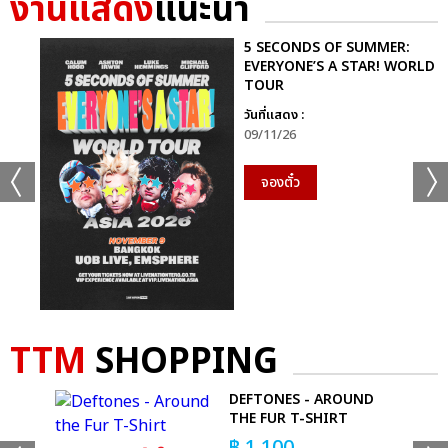
งานแสดง
แนะนำ
RS MEETING DANCEVENTURE CONCERT 2023
COOLFAHRENHEIT ร่วมกับ อำพลฟูดส์ PRESENTS RS HITS
5 SECONDS OF SUMMER:
JOURNEY CONCERT 2023
EVERYONE’S A STAR! WORLD
TOUR
ต้นปี..ถึงทีฮิต
วันที่แสดง :
09/11/26
จองตั๋ว
แชร์ :
SHARE
TWEET
LINE
TTM
SHOPPING
E
DEFTONES - AROUND
HIRT
THE FUR T-SHIRT