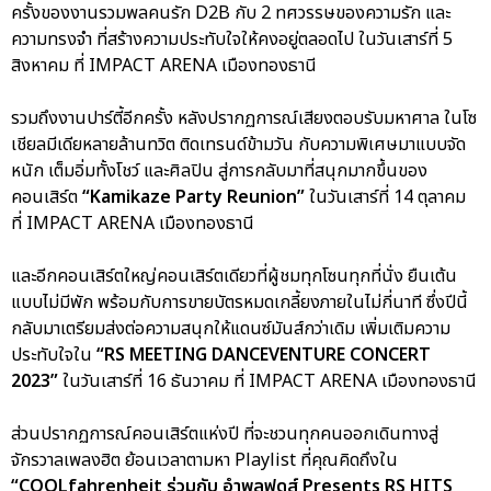
ครั้งของงานรวมพลคนรัก D2B กับ 2 ทศวรรษของความรัก และ
ความทรงจำ ที่สร้างความประทับใจให้คงอยู่ตลอดไป ในวันเสาร์ที่ 5
สิงหาคม ที่ IMPACT ARENA เมืองทองธานี
รวมถึงงานปาร์ตี้อีกครั้ง หลังปรากฏการณ์เสียงตอบรับมหาศาล ในโซ
เชียลมีเดียหลายล้านทวิต ติดเทรนด์ข้ามวัน กับความพิเศษมาแบบจัด
หนัก เต็มอิ่มทั้งโชว์ และศิลปิน สู่การกลับมาที่สนุกมากขึ้นของ
คอนเสิร์ต
“Kamikaze Party Reunion”
ในวันเสาร์ที่ 14 ตุลาคม
ที่ IMPACT ARENA เมืองทองธานี
และอีกคอนเสิร์ตใหญ่คอนเสิร์ตเดียวที่ผู้ชมทุกโซนทุกที่นั่ง ยืนเต้น
แบบไม่มีพัก พร้อมกับการขายบัตรหมดเกลี้ยงภายในไม่กี่นาที ซึ่งปีนี้
กลับมาเตรียมส่งต่อความสนุกให้แดนซ์มันส์กว่าเดิม เพิ่มเติมความ
ประทับใจใน
“RS MEETING DANCEVENTURE CONCERT
2023”
ในวันเสาร์ที่ 16 ธันวาคม ที่ IMPACT ARENA เมืองทองธานี
ส่วนปรากฏการณ์คอนเสิร์ตแห่งปี ที่จะชวนทุกคนออกเดินทางสู่
จักรวาลเพลงฮิต ย้อนเวลาตามหา Playlist ที่คุณคิดถึงใน
“COOLfahrenheit ร่วมกับ อำพลฟูดส์ Presents RS HITS