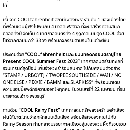
ได้
เริ่มจาก COOLfahrenheit สถานีเพลงเพราะอันดับ 1 ของเมืองไทย
ที่พร้อมชวนผู้ฟังไปพบกับ 4 มิวสิคเฟสติวัล ที่จะมาสร้างความสนุก
ตลอดทั้งปี จัดเต็ม 4 เทศกาลดนตรีทั้ง 4 ฤดูกาลแบบสุด COOL ด้วย
โชว์จากศิลปินกว่า 33 วง พร้อมกิจกรรมตามธีมในแต่ละซีซัน
ประเดิมด้วย
“COOLfahrenheit และ ขนมทอดกรอบตราปูไทย
Present COOL Summer Fest 2023”
เทศกาลดนตรีริมทะเลที่
รวมเทรนด์สุดป็อป เพิ่มจังหวะเร่าร้อนลั่นหาด ไปกับศิลปินดังอย่าง
“STAMP / URBOYTJ / TWOPEE SOUTHSIDE / WAII / NO
ONE ELSE / PIXXIE / BAMM และ SLAPKISS” ที่พร้อมมาเติม
ความแฮปปี้อัพดีกรีความฮอตให้ทุกคน ในวันเสาร์ที่ 22 เมษายน ที่ริม
ชายหาดชะอำ จ.เพชรบุรี
ตามด้วย
“COOL Rainy Fest”
เทศกาลดนตรีเพลงเศร้า เคล้าเสียง
ฝนให้มาตะโกนว่าอกหักแบบเต็มเสียง พร้อมฮีลใจของคุณไปกับ
Rainy Season ท่ามกลางบรรยากาศเขียวชอุ่มของสวนผึ้งที่รวบรวม