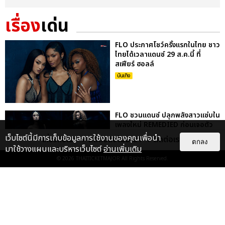
เรื่อง
เด่น
FLO ประกาศโชว์ครั้งแรกในไทย ชาว
ไทยได้เวลาแดนซ์ 29 ส.ค.นี้ ที่
สเฟียร์ ฮอลล์
บันเทิง
FLO ชวนแดนซ์ ปลุกพลังสาวแซ่บใน
เพลงใหม่ REMEDIED ก่อนเจอตัว
จริงที่เมืองไทย 29 ส.ค. นี้
เว็บไซต์นี้มีการเก็บข้อมูลการใช้งานของคุณเพื่อนำ
เกี่ยวกับเรา
ติดต่อลงโฆษณา
ติดต่อเรา
ตกลง
บันเทิง
มาใช้วางแผนและบริหารเว็บไซต์
อ่านเพิ่มเติม
© 2026
THAITICKETMAJOR
All Rights Reserved.
KENTO NAKAJIMA ปิดทัวร์ญี่ปุ่น
27 รอบสุดประทับใจ พร้อมเจอแฟน
ชาวไทย 5-6 ก.ย. นี้
บันเทิง