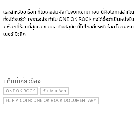
และสำหรับขาร็อก ที่ไม่เคยสัมผัสกับพวกเขามาก่อน นี่คือโอกาสสำคัญ
ที่จะได้รับรู้ว่า เพราะอะไร ทำไม ONE OK ROCK ถึงได้ชื่อว่าเป็นหนึ่งใน
วงร็อกที่ร้อนที่สุดของแดนอาทิตย์อุทัย ที่ไปไกลถึงระดับโลก โดยวอร์น
เนอร์ มิวสิค
เเท็กที่เกี่ยวข้อง :
ONE OK ROCK
วัน โอเค ร็อก
FLIP A COIN: ONE OK ROCK DOCUMENTARY