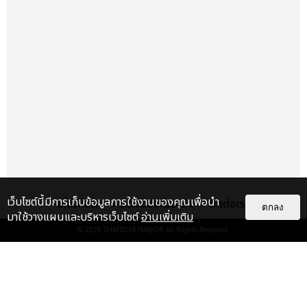
เว็บไซต์นี้มีการเก็บข้อมูลการใช้งานของคุณเพื่อนำ
เรื่อง
เด่น
เกี่ยวกับเรา
ติดต่อลงโฆษณา
ติดต่อเรา
ตกลง
มาใช้วางแผนและบริหารเว็บไซต์
อ่านเพิ่มเติม
© 2026
THAITICKETMAJOR
All Rights Reserved.
FLO ประกาศโชว์ครั้งแรกในไทย ชาว
ไทยได้เวลาแดนซ์ 29 ส.ค.นี้ ที่
สเฟียร์ ฮอลล์
บันเทิง